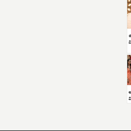
ఉ
వ
అ
వ