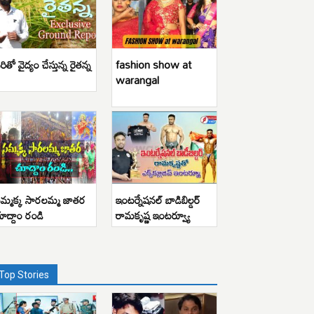
రితో వైద్యం చేస్తున్న రైతన్న
fashion show at
warangal
మ్మక్క సారలమ్మ జాతర
ఇంటర్నేషనల్ బాడిబిల్డర్
ూద్దాం రండి
రామకృష్ణ ఇంటర్వ్యూ
Top Stories