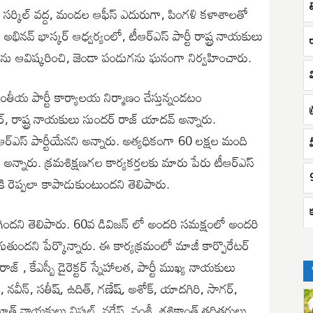
 సర్కిల్ వద్ద, మండల ఆఫీస్ ఎదురుగా, పింగళి కళాశాలతో
యం అభినవ్ భాస్కర్ ఆధ్వర్యంలో, టీఆర్ఎస్ పార్టీ రాష్ట్ర నాయకులు
ను ఆవిష్కరించి, జెండా పండుగను ఘనంగా నిర్వహించారు.
వ
ి ప్రాంతీయ పార్టీ కార్యాలయ నిర్మాణం చేస్తున్నండటం
గ
ర్, రాష్ట్ర నాయకులు సుందర్ రాజ్ యాదవ్ అన్నారు.
టీఆర్ఎస్ పార్టీయేనని అన్నారు. అత్యధికంగా 60 లక్షల మంది
యేనని అన్నారు. క్రమశిక్షణగల కార్యకర్తలకు మారు పేరు టీఆర్ఎస్
టికి రెప్పలా కాపాడుకుంటుందని తెలిపారు.
 జరిగిందని తెలిపారు. 60వ డివిజన్ లో అందరి సమక్షంలో అందరి
ుందని పేర్కొన్నారు. ఈ కార్యక్రమంలో మాజీ కార్పొరేటర్
జ్ , కేఎస్బీ డైరెక్టర్ స్నేహాలత, పార్టీ ముఖ్య నాయకులు
్య, నవీన్, సతీష్, ఉదిత్, గణేష్, అశోక్, యాదగిరి, సాగర్,
, యూత్ నాయకులు విపుల్, నరేష్, వంశీ, శశికాంత్ తదితరులు