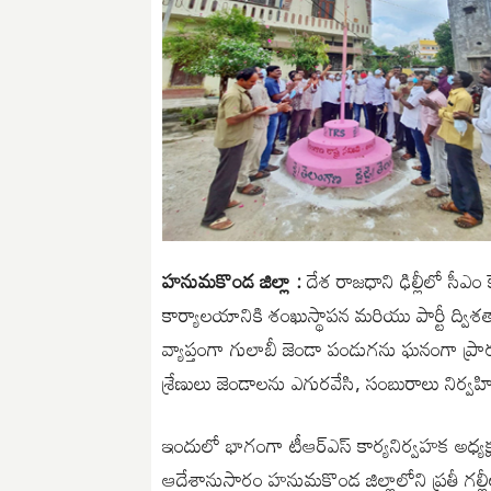
హనుమకొండ జిల్లా :
దేశ రాజధాని ఢిల్లీలో సీఎం
కార్యాలయానికి శంఖుస్థాపన మరియు పార్టీ ద్విశత
వ్యాప్తంగా గులాబీ జెండా పండుగను ఘనంగా ప్రారంభ
శ్రేణులు జెండాలను ఎగురవేసి, సంబురాలు నిర్వ
ఇందులో భాగంగా టీఆర్ఎస్ కార్యనిర్వహక అధ్యక్షుల
ఆదేశానుసారం హనుమకొండ జిల్లాలోని ప్రతీ గల్ల