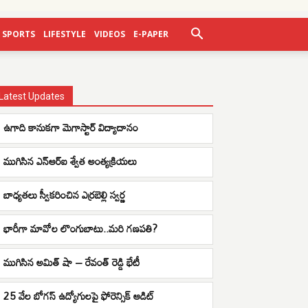
SPORTS
LIFESTYLE
VIDEOS
E-PAPER
Latest Updates
ఉగాది కానుకగా మెగాస్టార్ విద్యాదానం
ముగిసిన ఎన్ఆర్ఐ శ్వేత అంత్యక్రియలు
బాధ్యతలు స్వీకరించిన ఎర్రబెల్లి స్వర్ణ
భారీగా మావోల లొంగుబాటు..మరి గణపతి?
ముగిసిన అమిత్ షా – రేవంత్ రెడ్డి భేటీ
25 వేల బోగస్ ఉద్యోగులపై ఫోరెన్సిక్ ఆడిట్