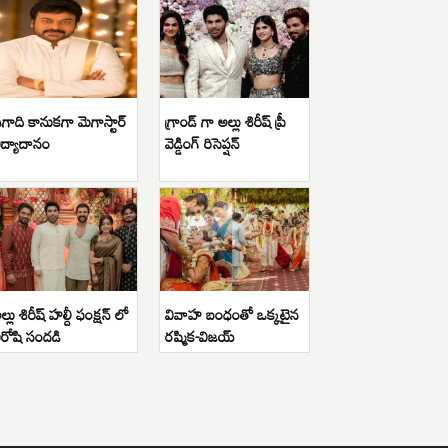
గాది కానుకగా మెగాస్టార్
గ్రాండ్ గా అల్లు శిరీష్ ప్రీ
ిద్యాదానం
వెడ్డింగ్ రిసెప్షన్
ల్లు శిరీష్ హల్దీ ఫంక్షన్ లో
వివాహ బంధంతో ఒక్కటైన
ిరోషి సందడి
రష్మిక-విజయ్