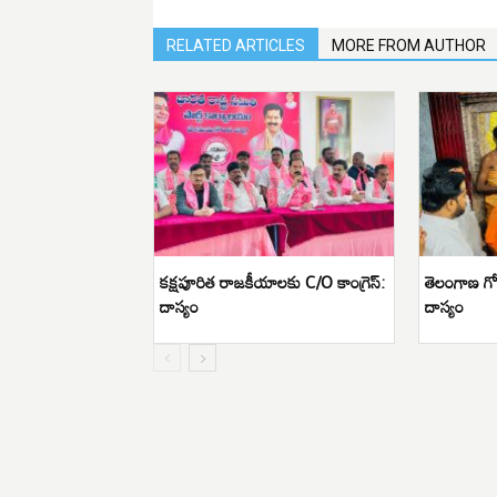
RELATED ARTICLES
MORE FROM AUTHOR
క‌క్ష‌పూరిత రాజ‌కీయాలకు C/O కాంగ్రెస్:
తెలంగాణ గోస
దాస్యం
దాస్యం