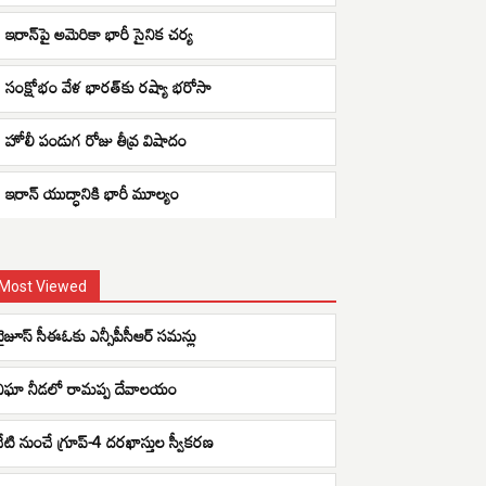
ఇరాన్‌పై అమెరికా భారీ సైనిక చర్య
సంక్షోభం వేళ భారత్‌కు రష్యా భరోసా
హోలీ పండుగ రోజు తీవ్ర విషాదం
ఇరాన్ యుద్ధానికి భారీ మూల్యం
Most Viewed
బైజూస్ సీఈఓకు ఎన్సీపీసీఆర్ సమన్లు
నిఘా నీడలో రామప్ప దేవాలయం
నేటి నుంచే గ్రూప్-4 దరఖాస్తుల స్వీకరణ