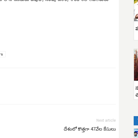
వ
rs
స
చ
Next article
దేశంలో కొత్తగా 47వేల కేసులు