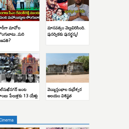
ారీగా మావోల
మానవత్వం వెల్లువిరిసింది.
ొంగుబాటు..మరి
పునర్వికకు పునర్జన్మ!
ణపతి?
ిల్‌సుఖ్‌నగర్ జంట
వెయ్యిస్తంభాల రుద్రేశ్వర
ాంబు పేలుళ్లకు 13 యేళ్లు
ఆలయం విశిష్టత
Cinema