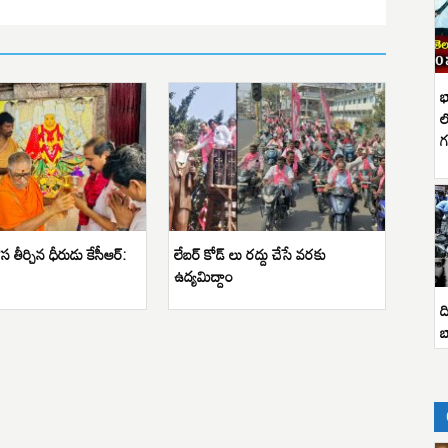
భ
ల
గ
 తీర్చిన ధీరుడు కేసీఆర్:
లేబర్ కోడ్ లు రద్దు చేసే వరకు
ఉద్యమిద్దాం
ద
బ