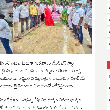
 కేసీఆర్ చేతుల మీదుగా గురువారం టీఆర్ఎస్ పార్టీ
ాబ్ది ఉత్సవాలను నిర్వహణ సందర్భంగా తెలంగాణ రాష్ట్ర
ించారు. రాష్ట్రంలోని పల్లెపల్లెనా, వాడవాడనా టీఆర్ఎస్
హించాయి. జై తెలంగాణ నినాదాలతో హోరెత్తించారు.
ు కేటీఆర్ , ప్రభుత్వ చీఫ్ విప్ దాస్యం వినయ్ భాస్కర్
ీలో గులాబీ జెండా పండుగను టీఆర్ఎస్ శ్రేణులు ఘనంగా