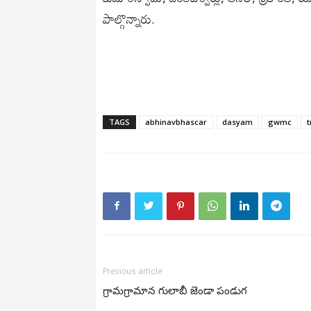
పాల్గొన్నారు.
TAGS
abhinavbhascar
dasyam
gwmc
t
Previous article
గ్రామగ్రామాన గులాబీ జెండా పండుగ