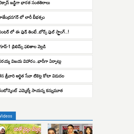
టెక్సాస్ జడ్జిగా భారత సంతతిరాలు
రాజేంద్రనగర్ లో లారీ బీభత్సం
ింటర్ లో ఈ ఫుడ్ తింటే..బోన్స్ ఫుల్ స్ట్రాంగ్..!
్రూప్-1 ప్రిలిమ్స్ ఫలితాల వెల్లడి
వీరయ్య విజయ విహారం..భారీగా ఏర్పాట్లు
9న శ్రీవారి ఆర్జిత సేవా టికెట్ల కోటా విడుదల
కంటోన్మెంట్ ఎమ్మెల్యే సాయన్న కన్నుమూత
Videos