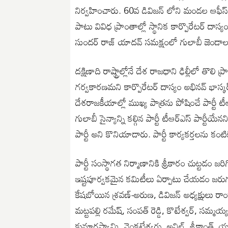
నిర్వహించారు. 60వ డివిజన్ లోని మండల ఆఫీస్
పాటు వివిధ ప్రాంతాల్లో స్థానిక కార్పొరేటర్ దాస్
సుందర్ రాజ్ యాదవ్ సమక్షంలో గులాబీ జెండాల
దక్షిణాది రాష్ట్రాల్లోనే దేశ రాజధాని ఢిల్లీలో తొల
గర్వకారణమని కార్పొరేటర్ దాస్యం అభినవ్ భాస్క
దేశరాజకీయాల్లో ముఖ్య పాత్రను పోషించే పార్టీ 
గులాబీ సైన్యాన్ని కల్గిన పార్టీ టీఆర్ఎస్ పార్టీ
పార్టీ అని కొనియాడారు. పార్టీ కార్యకర్తలను కం
పార్టీ సంస్థాగత నిర్మాణానికి శ్రీకారం చుట్టడం
ఇష్టపూర్వకమైన కమిటీలు ఏర్పాటు చేయడం జరుగుత
కేషబోయిన శ్రవణ్-అరుణ, డివిజన్ అధ్యక్షులు రాంరా
మట్టపల్లి రమేష్, సంపత్ రెడ్డి, కొటేశ్వర్, సమ్మయ
కుమారస్వామి, వెంకటేశ్వర్లు, అనిల్, శ్రీకాంత్