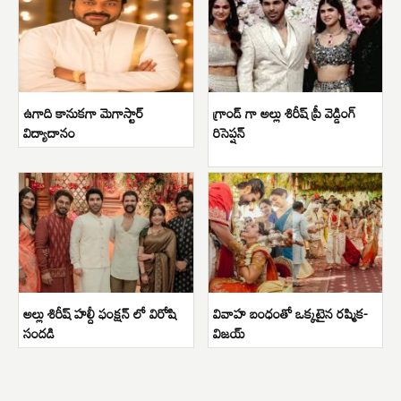
ఉగాది కానుకగా మెగాస్టార్
గ్రాండ్ గా అల్లు శిరీష్ ప్రీ వెడ్డింగ్
విద్యాదానం
రిసెప్షన్
అల్లు శిరీష్ హల్దీ ఫంక్షన్ లో విరోషి
వివాహ బంధంతో ఒక్కటైన రష్మిక-
సందడి
విజయ్