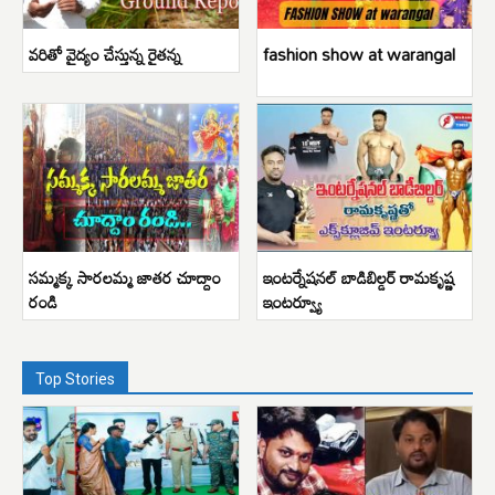
వరితో వైద్యం చేస్తున్న రైతన్న
fashion show at warangal
సమ్మక్క సారలమ్మ జాతర చూద్దాం
ఇంటర్నేషనల్ బాడిబిల్డర్ రామకృష్ణ
రండి
ఇంటర్వ్యూ
Top Stories