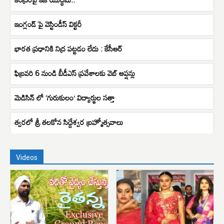
ఇంగ్లండ్ పై వెస్టిండీస్ విక్టరీ
భారత ప్రధానికి నిద్ర పట్టడం లేదు : కేసీఆర్
ఫిబ్రవరి 6 నుండి బీడీఎస్ ప్రవేశాలకు వెబ్ ఆప్షన్లు
మెడిసిన్ లో ‘గురుకులం’ విద్యార్థుల సత్తా
త్వరలో శ్రీ తలకోన సిద్దేశ్వర బ్రహ్మోత్సవాలు
Videos