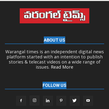
ABOUT US
Warangal times is an independent digital news
platform started with an intention to publish
stories & telecast videos on a wide range of
issues.
Read More
FOLLOW US