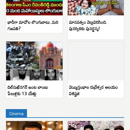
భారీగా మావోల లొంగుబాటు..మరి
మానవత్వం వెల్లువిరిసింది.
గణపతి?
పునర్వికకు పునర్జన్మ!
దిల్‌సుఖ్‌నగర్ జంట బాంబు
వెయ్యిస్తంభాల రుద్రేశ్వర ఆలయం
పేలుళ్లకు 13 యేళ్లు
విశిష్టత
Cinema