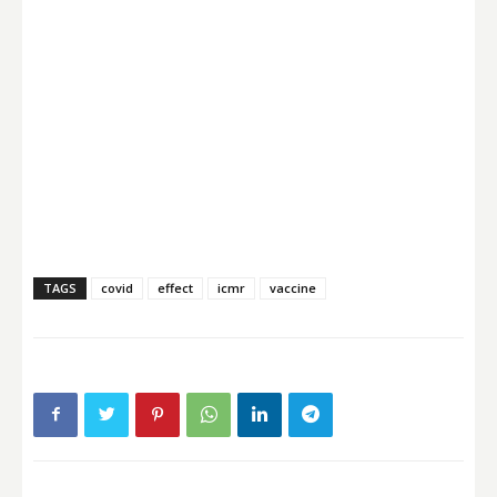
TAGS
covid
effect
icmr
vaccine