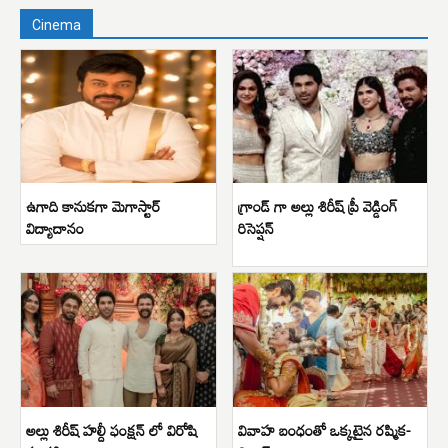
Cinema
ఉగాది కానుకగా మెగాస్టార్
గ్రాండ్ గా అల్లు శిరీష్ ప్రీ వెడ్డింగ్
విద్యాదానం
రిసెప్షన్
అల్లు శిరీష్ హల్దీ ఫంక్షన్ లో విరోషి
వివాహ బంధంతో ఒక్కటైన రష్మిక-