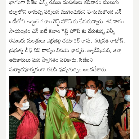
భాగంగా సీజేఐ ఎన్వీ రమణ దంపతులు శనివారం ములుగు
జిల్లాలోని రామప్ప పర్యటన ముగించుకుని హనుమకొండ ఎన్
ఐటీలోని అబ్దుల్ కలాం గెస్ట్ హౌస్ కు చేరుకున్నారు. శనివారం
సాయంత్రం ఎన్ ఐటీ కలాం గెస్ట్ హౌస్ కు చేరుకున్న ఎన్వీ
రమణకు మంత్రులు ఎర్రబెల్లి దయాకర్ రావు, సత్యవతి రాథోడ్,
ప్రభుత్వ చీఫ్ విప్ దాస్యం వినయ్ భాస్కర్, జ్యుడీషియరి, జిల్లా
అధికారులు ఘన స్వాగతం పలికారు. సీజేఐని
మర్యాదపూర్వకంగా కలిసి పుష్పగుచ్ఛం అందచేశారు.