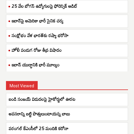
25 వేల బోగస్ ఉద్యోగులపై ఫోరెన్సిక్ ఆడిట్
ఇరాన్‌పై అమెరికా భారీ సైనిక చర్య
సంక్షోభం వేళ భారత్‌కు రష్యా భరోసా
హోలీ పండుగ రోజు తీవ్ర విషాదం
ఇరాన్ యుద్ధానికి భారీ మూల్యం
Most Viewed
బండి సంజయ్ విడుదలపై హైకోర్టులో ఊరట
అవసరాన్ని బట్టి పొత్తులుంటాయన్న బాబు
వరంగల్ కేఎంసీలో 25 మందికి కరోనా