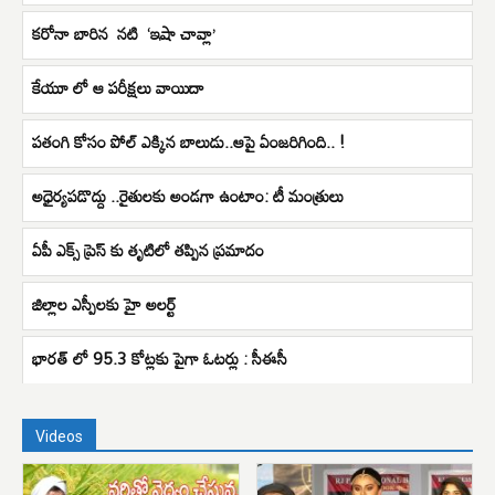
కరోనా బారిన నటి ‘ఇషా చావ్లా’
కేయూ లో ఆ పరీక్షలు వాయిదా
పతంగి కోసం పోల్ ఎక్కిన బాలుడు..ఆపై ఏంజరిగింది.. !
అధైర్యపడొద్దు ..రైతులకు అండగా ఉంటాం: టీ మంత్రులు
ఏపీ ఎక్స్ ప్రెస్ కు తృటిలో తప్పిన ప్రమాదం
జిల్లాల ఎస్పీలకు హై అలర్ట్
భారత్ లో 95.3 కోట్లకు పైగా ఓటర్లు : సీఈసీ
Videos