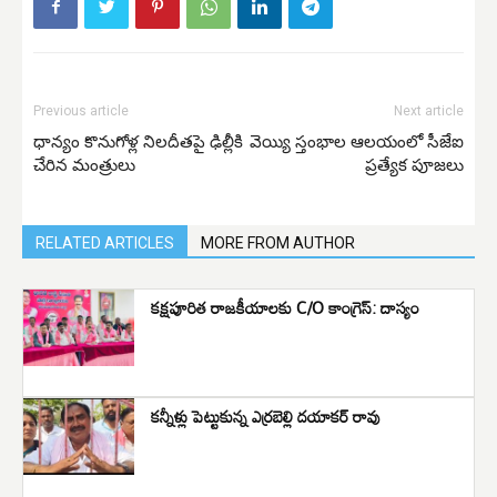
Previous article
Next article
ధాన్యం కొనుగోళ్ల నిలదీతపై ఢిల్లీకి
వెయ్యి స్తంభాల ఆలయంలో సీజేఐ
చేరిన మంత్రులు
ప్రత్యేక పూజలు
RELATED ARTICLES
MORE FROM AUTHOR
క‌క్ష‌పూరిత రాజ‌కీయాలకు C/O కాంగ్రెస్: దాస్యం
కన్నీళ్లు పెట్టుకున్న ఎర్రబెల్లి దయాకర్ రావు