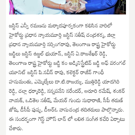
జస్టిస్ ఎన్వీ రమణను మర్యాదపూర్వకంగా కలిసిన వారిలో
హైకోర్టు ప్రధాన న్యాయమూర్తి జస్టిస్ సతీష్ చంద్రశర్మ, జిల్లా
ప్రధాన న్యాయమూర్తి నర్సింగరావు, తెలంగాణ రాష్ట్ర హైకోర్టు
జడ్జిలు జస్టిస్ ఉజ్జల్ భుయాన్, జస్టిస్ ఏ.రాజశేఖర్ రెడ్డి,
తెలంగాణ రాష్ట్ర హైకోర్టు జడ్జి కం అడ్మినిస్ట్రేటివ్ జడ్జి ఆఫ్ వరంగల్
యూనిట్ జస్టిస్ పి.నవీన్ రావు, కలెక్టర్ రాజీవ్ గాంధీ
హనుమంతు, ఎమ్మెల్యేలు డా.టి.రాజయ్య, ముత్తిరెడ్డి యాదగిరి
రెడ్డి, చల్లా ధర్మారెడ్డి, నన్నపనేని నరేందర్, ఆరూరి రమేష్, శంకర్
నాయక్, ఒడితెల సతీష్, మేయర్ గుండు సుధారాణి, సీపీ తరుణ్
జోషి, డీసీపీ పుష్ప, డీఆర్ఓ వాసుచంద్ర తదితరులు పాల్గొన్నారు.
ఈ సందర్భంగా గెస్ట్ హౌస్ లాన్ లో లలిత సంగీత కచేరి ఏర్పాటు
చేశారు.