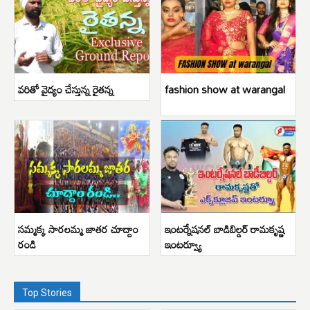
వరితో వైద్యం చేస్తున్న రైతన్న
fashion show at warangal
సమ్మక్క సారలమ్మ జాతర చూద్దాం
ఇంటర్నేషనల్ బాడిబిల్డర్ రామకృష్ణ
రండి
ఇంటర్వ్యూ
Top Stories