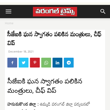
Home
సీజేఐకి ఘన స్వాగతం పలికిన మంత్రులు, చీఫ్
విప్
December 18, 2021
సీజేఐకి ఘన స్వాగతం పలికిన
మంత్రులు, చీఫ్ విప్
హనుమకొండ జిల్లా :
ఉమ్మడి వరంగల్ జిల్లా పర్యటనలో