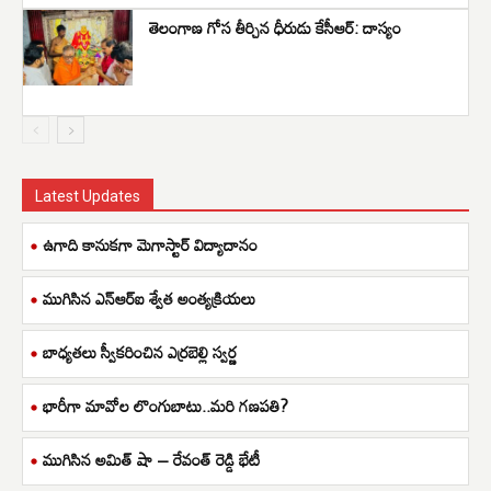
తెలంగాణ గోస తీర్చిన ధీరుడు కేసీఆర్: దాస్యం
Latest Updates
ఉగాది కానుకగా మెగాస్టార్ విద్యాదానం
ముగిసిన ఎన్ఆర్ఐ శ్వేత అంత్యక్రియలు
బాధ్యతలు స్వీకరించిన ఎర్రబెల్లి స్వర్ణ
భారీగా మావోల లొంగుబాటు..మరి గణపతి?
ముగిసిన అమిత్ షా – రేవంత్ రెడ్డి భేటీ