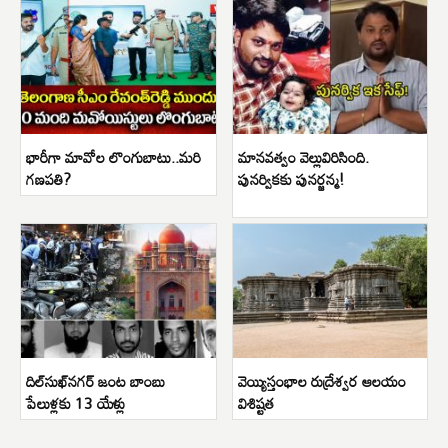
భారీగా మావోల లొంగుబాటు..మరి
మానవత్వం వెల్లువిరిసింది.
గణపతి?
పునర్వికకు పునర్జన్మ!
దిల్‌సుఖ్‌నగర్ జంట బాంబు
వెయ్యిస్తంభాల రుద్రేశ్వర ఆలయం
పేలుళ్లకు 13 యేళ్లు
విశిష్టత