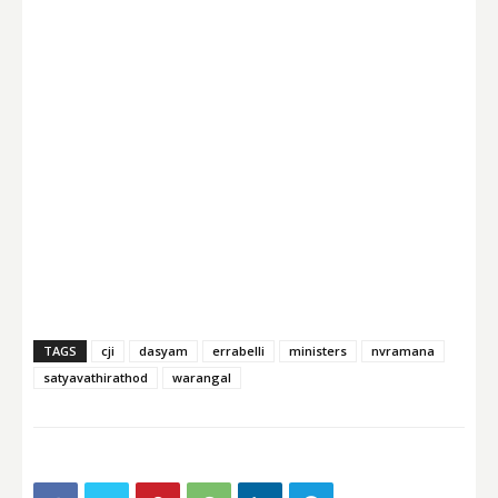
TAGS
cji
dasyam
errabelli
ministers
nvramana
satyavathirathod
warangal