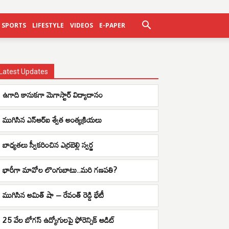
SPORTS
LIFESTYLE
VIDEOS
E-PAPER
Latest Updates
ఉగాది కానుకగా మెగాస్టార్ విద్యాదానం
ముగిసిన ఎన్ఆర్ఐ శ్వేత అంత్యక్రియలు
బాధ్యతలు స్వీకరించిన ఎర్రబెల్లి స్వర్ణ
భారీగా మావోల లొంగుబాటు..మరి గణపతి?
ముగిసిన అమిత్ షా – రేవంత్ రెడ్డి భేటీ
25 వేల బోగస్ ఉద్యోగులపై ఫోరెన్సిక్ ఆడిట్