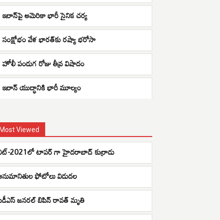
ఇరాన్‌పై అమెరికా భారీ సైనిక చర్య
సంక్షోభం వేళ భారత్‌కు రష్యా భరోసా
హోలీ పండుగ రోజు తీవ్ర విషాదం
ఇరాన్ యుద్ధానికి భారీ మూల్యం
Most Viewed
నీట్-2021లో టాపర్ గా హైదరాబాద్ కుర్రాడు
అనుమానితుల ఫోటోలు విడుదల
సీడీఎస్ జనరల్ బిపిన్ రావత్ మృతి