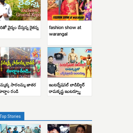
రితో వైద్యం చేస్తున్న రైతన్న
fashion show at
warangal
మ్మక్క సారలమ్మ జాతర
ఇంటర్నేషనల్ బాడిబిల్డర్
ూద్దాం రండి
రామకృష్ణ ఇంటర్వ్యూ
Top Stories