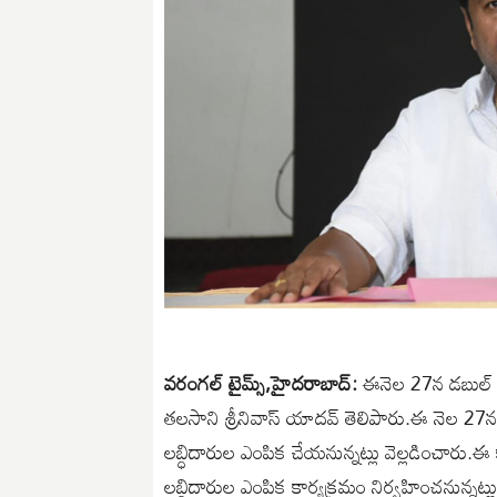
వరంగల్ టైమ్స్,హైదరాబాద్:
ఈనెల 27న డబుల్ బెడ
తలసాని శ్రీనివాస్ యాదవ్ తెలిపారు.ఈ నెల 27న ర
లబ్ధిదారుల ఎంపిక చేయనున్నట్లు వెల్లడించారు.ఈ
లబ్దిదారుల ఎంపిక కార్యక్రమం నిర్వహించనున్నట్