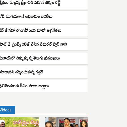
్రీశైలం మల్లన్న క్షేత్రానికి పెరిగిన భక్తుల రద్దీ
కోడ్ ముగియగానే అధికారుల బదిలీలు
దేవ్ జీ సహా లొంగిపోయిన మావో అగ్రనేతలు
హిట్ 2’ గ్లింప్స్ రిలీజ్ చేసిన నేచుర‌ల్ స్టార్ నాని
దుబాయ్‌లో చిక్కుక్కున్న తెలుగు ప్రముఖులు
యాదాద్రిని దర్శించుకున్న గద్దర్
పులివెందులకు సీఎం వరాల జల్లులు
Videos