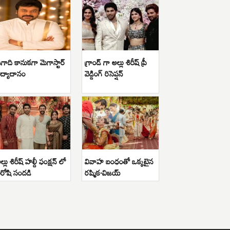
గాది కానుకగా మెగాస్టార్
గ్రాండ్ గా అల్లు శిరీష్ ప్రీ
ిద్యాదానం
వెడ్డింగ్ రిసెప్షన్
ల్లు శిరీష్ హల్దీ ఫంక్షన్ లో
వివాహ బంధంతో ఒక్కటైన
ిరోషి సందడి
రష్మిక-విజయ్