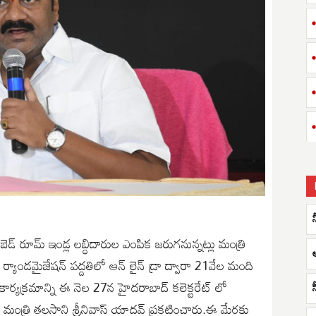
్ రూమ్ ఇండ్ల లబ్ధిదారుల ఎంపిక జరుగనున్నట్లు మంత్రి
్యాండమైజేషన్ పద్దతిలో ఆన్ లైన్ డ్రా ద్వారా 21వేల మంది
 కార్యక్రమాన్ని ఈ నెల 27న హైదరాబాద్ కలెక్టరేట్ లో
లు మంత్రి తలసాని శ్రీనివాస్ యాదవ్ ప్రకటించారు.ఈ మేరకు