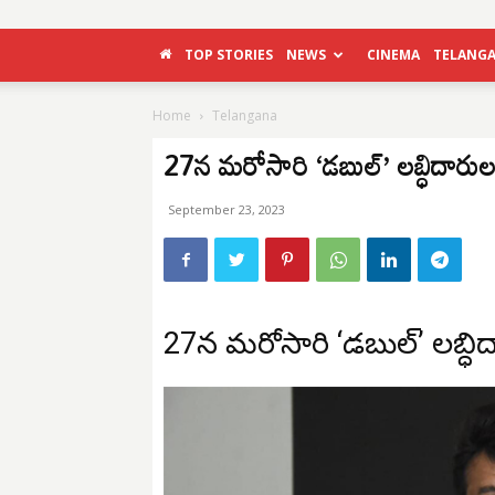
TOP STORIES
NEWS
CINEMA
TELANG
Home
Telangana
27న మరోసారి ‘డబుల్’ లబ్ధిదారు
September 23, 2023
27న మరోసారి ‘డబుల్’ లబ్ధి