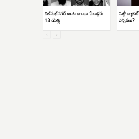
దిల్‌సుఖ్‌నగర్ జంట బాంబు పేలుళ్లకు
మళ్లీ బ్యాలె
13 యేళ్లు
ఎన్నికలు?