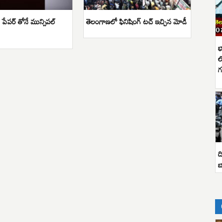
ట్ పేపర్ తోనే మున్సిపల్
తెలంగాణలో ఫినిషింగ్ టచ్ ఇచ్చిన మోడీ
భ
ల
గ
ద
బ