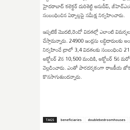
హైదరాబాద్ కలెక్టర్ దురిశెట్టి అనుదీప్, జీహెచ్ఎ
సంబంధించిన ఏర్పాట్లపై సమీక్ష నిర్వహించారు.
ఇప్పటికే మొదటి,రెండో విడతల్లో ఎలాంటి విమర్
చేస్తామన్నారు. 24900 ఇండ్లను లబ్ధిదారులకు అం
నిర్వహించే డ్రాలో 3,4 విడతలకు సంబంధించి 21 
అక్టోబర్ 2న 10,500 మందికి, అక్టోబర్ 5న మరో
వెల్లడించారు. ఎంతో పారదర్శకంగా రాజకీయ జోక్య
కొనసాగుతుందన్నారు.
TAGS
beneficiaries
doublebedroomhouses