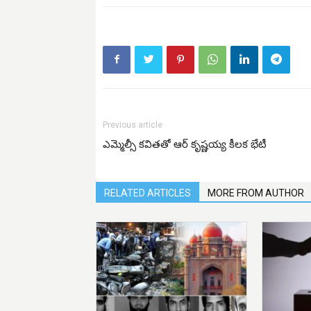
Previous article
ఎమ్మెల్సీ కవితతో ఆర్ కృష్ణయ్య కీలక భేటీ
RELATED ARTICLES
MORE FROM AUTHOR