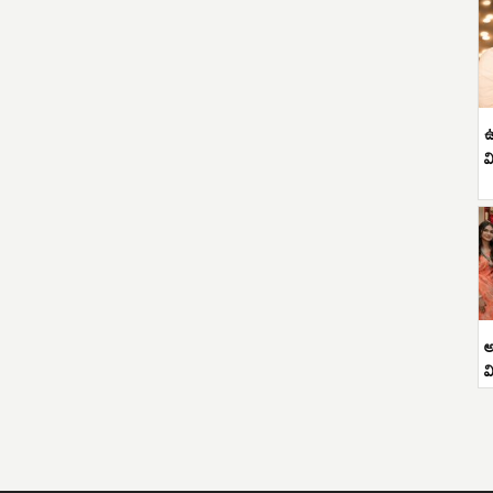
ఉ
వ
అ
వ