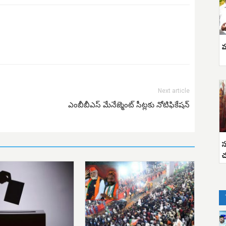
వ
Next article
ఎంబీబీఎస్ మేనేజ్మెంట్ సీట్లకు నోటిఫికేషన్
స
చ