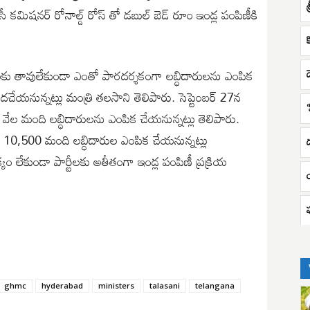
శ
ంసీ కమిషనర్ రోనాల్డ్ రోస్ తో డబుల్ బెడ్ రూం ఇండ్ల పంపిణీకి
శలకు తావులేకుండా ఎంతో పారదర్శకంగా లబ్ధిదారులను ఎంపిక
దచేయనున్నట్లు మంత్రి తలసాని తెలిపారు. సెప్టెంబర్ 27న
‘
వేల మంది లబ్ధిదారులను ఎంపిక చేయనున్నట్లు తెలిపారు.
 10,500 మంది లబ్ధిదారుల ఎంపిక చేయనున్నట్లు
ం లేకుండా పార్టీలకు అతీతంగా ఇండ్ల పంపిణీ ప్రక్రియ
ghmc
hyderabad
ministers
talasani
telangana