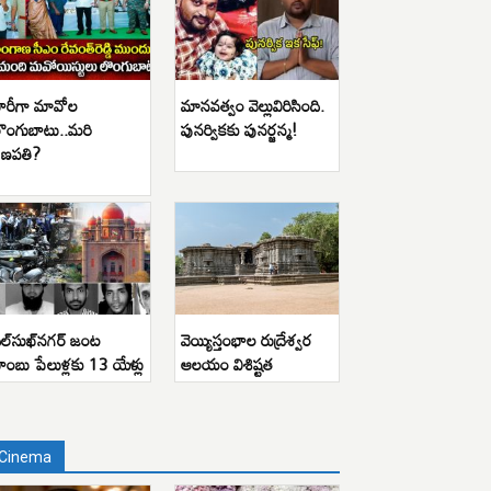
ారీగా మావోల
మానవత్వం వెల్లువిరిసింది.
ొంగుబాటు..మరి
పునర్వికకు పునర్జన్మ!
ణపతి?
ిల్‌సుఖ్‌నగర్ జంట
వెయ్యిస్తంభాల రుద్రేశ్వర
ాంబు పేలుళ్లకు 13 యేళ్లు
ఆలయం విశిష్టత
Cinema