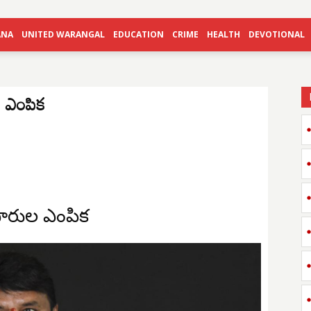
ANA
UNITED WARANGAL
EDUCATION
CRIME
HEALTH
DEVOTIONAL
ల ఎంపిక
దారుల ఎంపిక