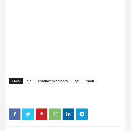
TAGS
bjp
chadavenkatreddy
cpi
modi