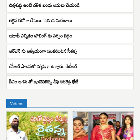
చిత్తశుద్ధి ఉంటే దళిత బంధు అమలు చేయండి
తగ్గిన కరోనా కేసులు..పెరిగిన మరణాలు
యూపీ ఎన్నికల పోలింగ్ కు సర్వం సిద్ధం
ఆర్ఎస్ ను ఆత్మీయంగా పలకరించిన సీతక్క
కేసీఆర్ పాలనలో హ్యాపిగా ఉన్నారు: కేటీఆర్
సీఎం జగన్ తో ఇంటెలిజెన్స్ చీఫ్ కసిరెడ్డి భేటీ
Videos