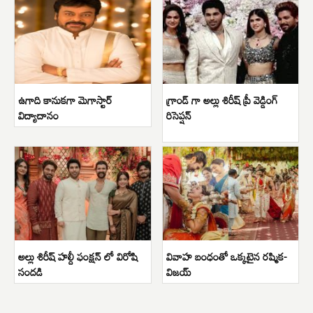
ఉగాది కానుకగా మెగాస్టార్
గ్రాండ్ గా అల్లు శిరీష్ ప్రీ వెడ్డింగ్
విద్యాదానం
రిసెప్షన్
అల్లు శిరీష్ హల్దీ ఫంక్షన్ లో విరోషి
వివాహ బంధంతో ఒక్కటైన రష్మిక-
సందడి
విజయ్