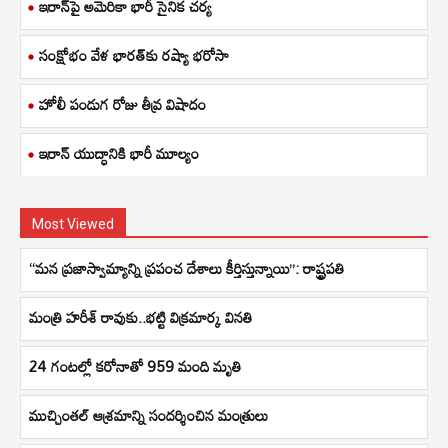
ఇరాన్‌పై అమెరికా భారీ సైనిక చర్య
సంక్షోభం వేళ భారత్‌కు రష్యా భరోసా
హోలీ పండుగ రోజు తీవ్ర విషాదం
ఇరాన్ యుద్ధానికి భారీ మూల్యం
Most Viewed
“మన ప్రజాస్వామ్యాన్ని ప్రపంచ దేశాలు కీర్తిస్తున్నాయి”: రాష్ట్రపతి
మంత్రి హరీశ్ రావుకు..భట్టి విక్రమార్క వినతి
24 గంటల్లో కరోనాతో 959 మంది మృతి
ముచ్చింతల్ ఆశ్రమాన్ని సందర్శించిన మంత్రులు