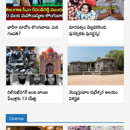
భారీగా మావోల లొంగుబాటు..మరి
మానవత్వం వెల్లువిరిసింది.
గణపతి?
పునర్వికకు పునర్జన్మ!
దిల్‌సుఖ్‌నగర్ జంట బాంబు
వెయ్యిస్తంభాల రుద్రేశ్వర ఆలయం
పేలుళ్లకు 13 యేళ్లు
విశిష్టత
Cinema