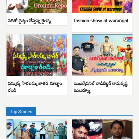
వరితో వైద్యం చేస్తున్న రైతన్న
fashion show at warangal
సమ్మక్క సారలమ్మ జాతర చూద్దాం
ఇంటర్నేషనల్ బాడిబిల్డర్ రామకృష్ణ
రండి
ఇంటర్వ్యూ
Top Stories