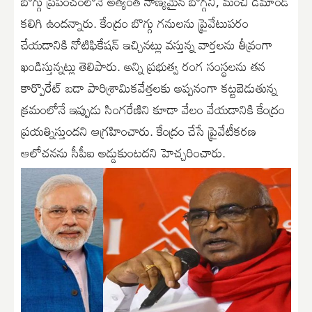
బొగ్గు ప్రపంచంలోనే అత్యంత నాణ్యమైన బొగ్గని, మంచి డిమాండ్
కలిగి ఉందన్నారు. కేంద్రం బొగ్గు గనులను ప్రైవేటుపరం
చేయడానికి నోటిఫికేషన్ ఇచ్చినట్లు వస్తున్న వార్తలను తీవ్రంగా
ఖండిస్తున్నట్లు తెలిపారు. అన్ని ప్రభుత్వ రంగ సంస్థలను తన
కార్పొరేట్ బడా పారిశ్రామికవేత్తలకు అప్పనంగా కట్టబెడుతున్న
క్రమంలోనే ఇప్పుడు సింగరేణిని కూడా వేలం వేయడానికి కేంద్రం
ప్రయత్నిస్తుందని ఆగ్రహించారు. కేంద్రం చేసే ప్రైవేటీకరణ
ఆలోచనను సీపీఐ అడ్డుకుంటదని హెచ్చరించారు.