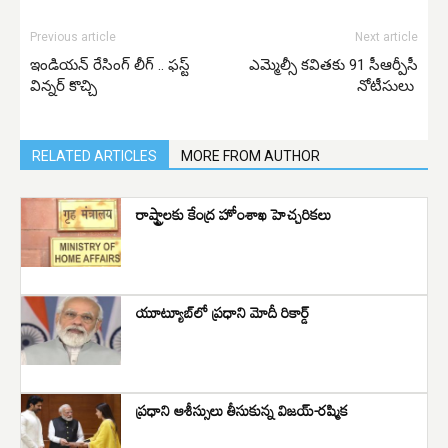
Previous article
Next article
ఇండియన్ రేసింగ్ లీగ్ .. ఫస్ట్
ఎమ్మెల్సీ కవితకు 91 సీఆర్పీసీ
విన్నర్ కొచ్చి
నోటీసులు
RELATED ARTICLES
MORE FROM AUTHOR
రాష్ట్రాలకు కేంద్ర హోంశాఖ హెచ్చరికలు
యూట్యూబ్‌లో ప్రధాని మోదీ రికార్డ్
ప్రధాని ఆశీస్సులు తీసుకున్న విజయ్-రష్మిక