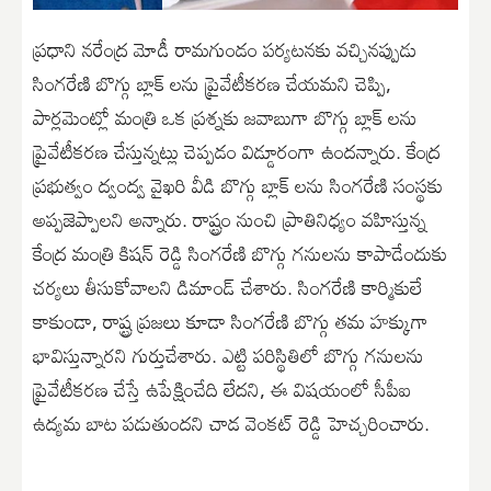
ప్రధాని నరేంద్ర మోడీ రామగుండం పర్యటనకు వచ్చినప్పుడు
సింగరేణి బొగ్గు బ్లాక్ లను ప్రైవేటీకరణ చేయమని చెప్పి,
పార్లమెంట్లో మంత్రి ఒక ప్రశ్నకు జవాబుగా బొగ్గు బ్లాక్ లను
ప్రైవేటీకరణ చేస్తున్నట్లు చెప్పడం విడ్డూరంగా ఉందన్నారు. కేంద్ర
ప్రభుత్వం ద్వంద్వ వైఖరి వీడి బొగ్గు బ్లాక్ లను సింగరేణి సంస్థకు
అప్పజెప్పాలని అన్నారు. రాష్ట్రం నుంచి ప్రాతినిధ్యం వహిస్తున్న
కేంద్ర మంత్రి కిషన్ రెడ్డి సింగరేణి బొగ్గు గనులను కాపాడేందుకు
చర్యలు తీసుకోవాలని డిమాండ్ చేశారు. సింగరేణి కార్మికులే
కాకుండా, రాష్ట్ర ప్రజలు కూడా సింగరేణి బొగ్గు తమ హక్కుగా
భావిస్తున్నారని గుర్తుచేశారు. ఎట్టి పరిస్థితిలో బొగ్గు గనులను
ప్రైవేటీకరణ చేస్తే ఉపేక్షించేది లేదని, ఈ విషయంలో సీపీఐ
ఉద్యమ బాట పడుతుందని చాడ వెంకట్ రెడ్డి హెచ్చరించారు.