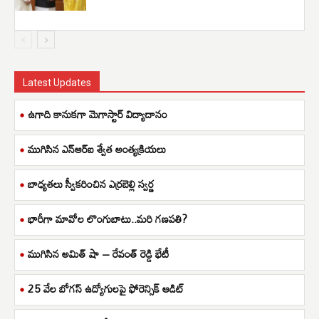
Latest Updates
ఉగాది కానుకగా మెగాస్టార్ విద్యాదానం
ముగిసిన ఎన్ఆర్ఐ శ్వేత అంత్యక్రియలు
బాధ్యతలు స్వీకరించిన ఎర్రబెల్లి స్వర్ణ
భారీగా మావోల లొంగుబాటు..మరి గణపతి?
ముగిసిన అమిత్ షా – రేవంత్ రెడ్డి భేటీ
25 వేల బోగస్ ఉద్యోగులపై ఫోరెన్సిక్ ఆడిట్