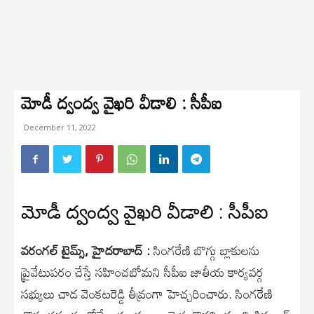
మోడీ ద్వంద్వ వైఖరి వీడాలి : సీపీఐ
December 11, 2022
మోడీ ద్వంద్వ వైఖరి వీడాలి : సీపీఐ
వరంగల్ టైమ్స్, హైదరాబాద్ :
సింగరేణి బొగ్గు బ్లాకులను
ప్రైవేటుపరం చేస్తే సహించబోమని సీపీఐ జాతీయ కార్యవర్గ
సభ్యులు చాడ వెంకటరెడ్డి తీవ్రంగా హెచ్చరించారు. సింగరేణి