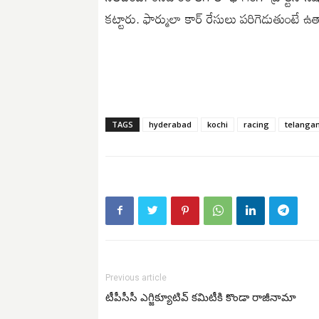
కట్టారు. ఫార్ములా కార్ రేసులు పరిగెడుతుంటే 
TAGS
hyderabad
kochi
racing
telanga
Previous article
టీపీసీసీ ఎగ్జిక్యూటివ్ కమిటీకి కొండా రాజీనామా