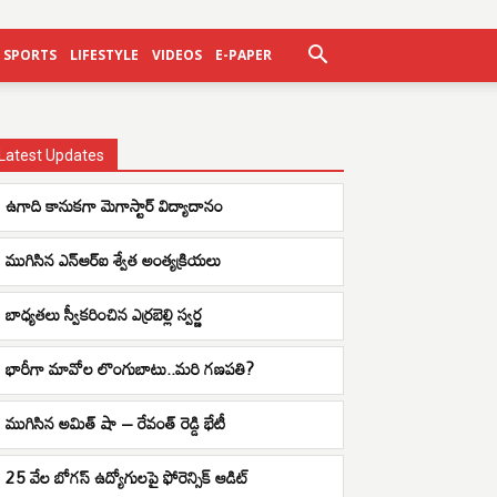
SPORTS
LIFESTYLE
VIDEOS
E-PAPER
Latest Updates
ఉగాది కానుకగా మెగాస్టార్ విద్యాదానం
ముగిసిన ఎన్ఆర్ఐ శ్వేత అంత్యక్రియలు
బాధ్యతలు స్వీకరించిన ఎర్రబెల్లి స్వర్ణ
భారీగా మావోల లొంగుబాటు..మరి గణపతి?
ముగిసిన అమిత్ షా – రేవంత్ రెడ్డి భేటీ
25 వేల బోగస్ ఉద్యోగులపై ఫోరెన్సిక్ ఆడిట్