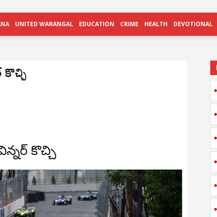
ANA
UNITED WARANGAL
EDUCATION
CRIME
HEALTH
DEVOTIONAL
 కొచ్చి
ిన్నర్ కొచ్చి