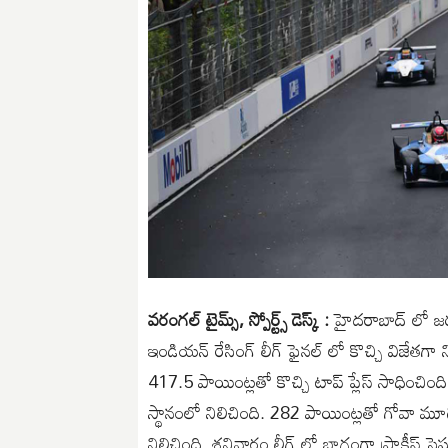
వరంగల్ టైమ్స్, స్పోర్ట్స్ డెస్క్ :
హైదరాబాద్ లో జరు
ఇండియన్ రేసింగ్ లీగ్ ఫైనల్ లో కొచ్చి విజేతగా 
417.5 పాయింట్లతో కొచ్చి టాప్ ప్లేస్ సాధించింది.
స్థానంలో నిలిచింది. 282 పాయింట్లతో గోవా మూడ
నిలిచింది. శనివారం లీగ్ లో భాగంగా ప్రాక్టీస్