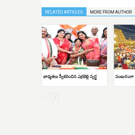
RELATED ARTICLES
MORE FROM AUTHOR
బాధ్యతలు స్వీకరించిన ఎర్రబెల్లి స్వర్ణ
సంబురంగా య