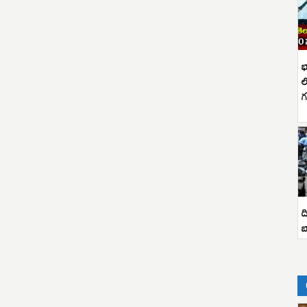
భ
ల
గ
ద
బ