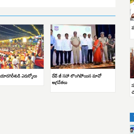
వ
ాదగిరీశుడి ఎదుర్కోలు
దేవ్ జీ సహా లొంగిపోయిన మావో
అగ్రనేతలు
స
చ