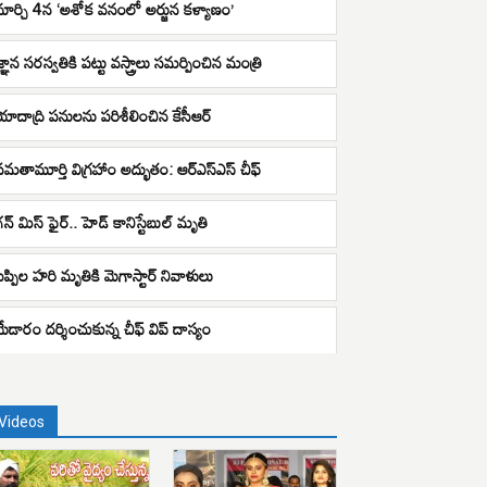
మార్చి 4న ‘అశోక వనంలో అర్జున కళ్యాణం’
జ్ఞాన సరస్వతికి పట్టు వస్త్రాలు సమర్పించిన మంత్రి
యాదాద్రి పనులను పరిశీలించిన కేసీఆర్
సమతామూర్తి విగ్రహాం అద్భుతం: ఆర్ఎస్ఎస్ చీఫ్
గన్ మిస్ ఫైర్.. హెడ్ కానిస్టేబుల్ మృతి
బప్పిల హరి మృతికి మెగాస్టార్ నివాళులు
మేడారం దర్శించుకున్న చీఫ్ విప్ దాస్యం
Videos