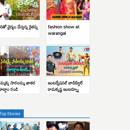
రితో వైద్యం చేస్తున్న రైతన్న
fashion show at
warangal
మ్మక్క సారలమ్మ జాతర
ఇంటర్నేషనల్ బాడిబిల్డర్
ూద్దాం రండి
రామకృష్ణ ఇంటర్వ్యూ
Top Stories