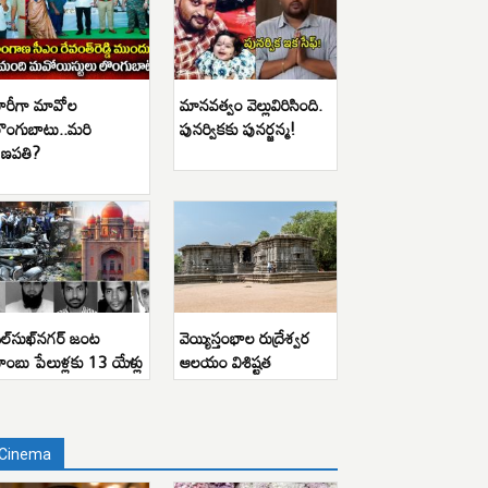
ారీగా మావోల
మానవత్వం వెల్లువిరిసింది.
ొంగుబాటు..మరి
పునర్వికకు పునర్జన్మ!
ణపతి?
ిల్‌సుఖ్‌నగర్ జంట
వెయ్యిస్తంభాల రుద్రేశ్వర
ాంబు పేలుళ్లకు 13 యేళ్లు
ఆలయం విశిష్టత
Cinema