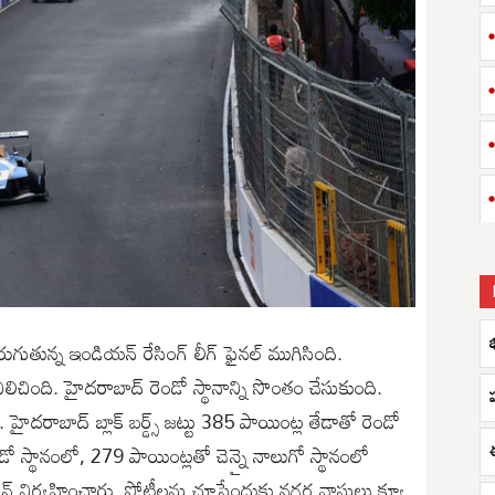
గుతున్న ఇండియన్ రేసింగ్ లీగ్ ఫైనల్ ముగిసింది.
నిలిచింది. హైదరాబాద్ రెండో స్థానాన్ని సొంతం చేసుకుంది.
 హైదరాబాద్ బ్లాక్ బర్డ్స్ జట్టు 385 పాయింట్ల తేడాతో రెండో
ో స్థానంలో, 279 పాయింట్లతో చెన్నై నాలుగో స్థానంలో
 సెషన్ నిర్వహించారు. పోటీలను చూసేందుకు నగర వాసులు క్యూ