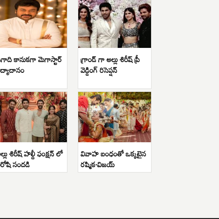
గాది కానుకగా మెగాస్టార్
గ్రాండ్ గా అల్లు శిరీష్ ప్రీ
ిద్యాదానం
వెడ్డింగ్ రిసెప్షన్
ల్లు శిరీష్ హల్దీ ఫంక్షన్ లో
వివాహ బంధంతో ఒక్కటైన
ిరోషి సందడి
రష్మిక-విజయ్