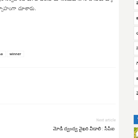
ఉత్సాహంగా చూశారు.
na
winner
Next article
మోడీ ద్వంద్వ వైఖరి వీడాలి : సీపీఐ