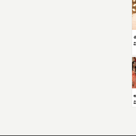
ఉ
వ
అ
వ