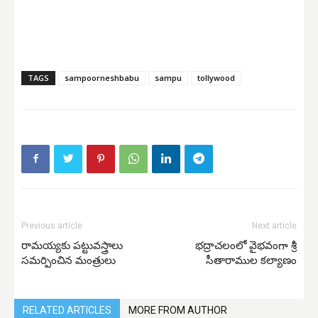
TAGS
sampoorneshbabu
sampu
tollywood
Previous article
Next article
రామయ్యకు పట్టువస్త్రాలు
భద్రాచలంలో వైభవంగా శ్రీ
సమర్పించిన మంత్రులు
సీతారాముల కల్యాణం
RELATED ARTICLES
MORE FROM AUTHOR