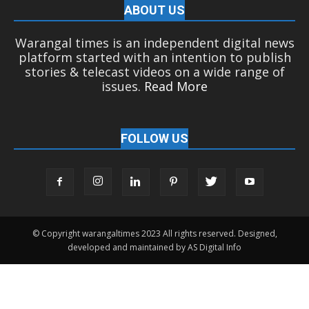
ABOUT US
Warangal times is an independent digital news
platform started with an intention to publish
stories & telecast videos on a wide range of
issues.
Read More
FOLLOW US
© Copyright warangaltimes 2023 All rights reserved. Designed,
developed and maintained by AS Digital Info