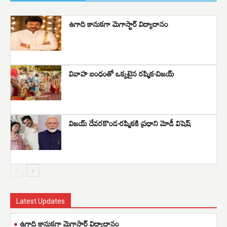
ఉగాది కానుకగా మెగాస్టార్ విద్యాదానం
వివాహ బంధంతో ఒక్కటైన రష్మిక-విజయ్
విజయ్ దేవరకొండ-రష్మికకి ప్రధాని మోడీ విషెష్
Latest Updates
ఉగాది కానుకగా మెగాస్టార్ విద్యాదానం