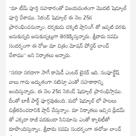
“మా టీమ్ పూర్తి స‌హ‌కారంతో విజ‌య‌వంతంగా మొద‌టి షెడ్యూల్
పూర్తి చేశాము. సెకండ్ షెడ్యూల్ ఈ నెల 25న
ప్రారంభించ‌నున్నాం. ద‌ర్శ‌కుడు చ‌క్క‌టి ప్లానింగ్ తో ఇప్ప‌టి వ‌ర‌కు
అనుకున్న‌ది అనుకున్న‌ట్లుగా తెర‌కెక్కిస్తున్నారు. శ్రీరామ న‌వ‌మి
సంద‌ర్భంగా ఈ రోజు మా చిత్రం మోష‌న్ పోస్ట‌ర్ లాంచ్
చేశాము” అని నిర్మాత‌లు అన్నారు.
“స‌ర‌దా స‌ర‌దాగా సాగే కామెడీ ఎంట‌ర్ టైన‌ర్ ఇది. సంపూర్ణేష్
బాబు గారు అద్బుతంగా న‌టిస్తూ ఎంతో స‌హ‌కారాన్ని
అందిస్తున్నారు. ఈ నెల 25న సెకండ్ షెడ్యూల్ ప్రారంభిస్తాము.
దీంతో టాకీ పార్ట్ పూర్త‌వుతుంది. మ‌రో షెడ్యూల్ లో పాట‌లు
చిత్రీక‌రించ‌డానికి ప్లాన్ చేస్తున్నాం. మా నిర్మాత‌లు ఇచ్చిన ఫ్రీడమ్
తో ఎక్క‌డా రాజీ ప‌డ‌కుండా సినిమాను ఎంతో క్వాలిటీతో
రూపొందిస్తున్నాం. శ్రీరామ న‌వ‌మి సంద‌ర్భంగా ఈరోజు లాంచ్