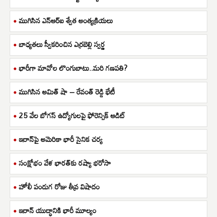
ముగిసిన ఎన్ఆర్ఐ శ్వేత అంత్యక్రియలు
బాధ్యతలు స్వీకరించిన ఎర్రబెల్లి స్వర్ణ
భారీగా మావోల లొంగుబాటు..మరి గణపతి?
ముగిసిన అమిత్ షా – రేవంత్ రెడ్డి భేటీ
25 వేల బోగస్ ఉద్యోగులపై ఫోరెన్సిక్ ఆడిట్
ఇరాన్‌పై అమెరికా భారీ సైనిక చర్య
సంక్షోభం వేళ భారత్‌కు రష్యా భరోసా
హోలీ పండుగ రోజు తీవ్ర విషాదం
ఇరాన్ యుద్ధానికి భారీ మూల్యం