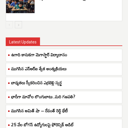
Latest Updates
ఉగాది కానుకగా మెగాస్టార్ విద్యాదానం
ముగిసిన ఎన్ఆర్ఐ శ్వేత అంత్యక్రియలు
బాధ్యతలు స్వీకరించిన ఎర్రబెల్లి స్వర్ణ
భారీగా మావోల లొంగుబాటు..మరి గణపతి?
ముగిసిన అమిత్ షా – రేవంత్ రెడ్డి భేటీ
25 వేల బోగస్ ఉద్యోగులపై ఫోరెన్సిక్ ఆడిట్