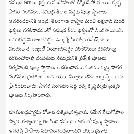
సముద్ర తీరాలు భక్తజన సందోహంతో కిక్కిరిసిపోయాయి. కృష్ణ
సాగర సంగమం, సముద్ర తీరాల వద్దకు పుణ్య స్థానాలు
ఆచరించడానికి ఆంధ్ర, తెలంగాణ రాష్ట్రాల నుంచి లక్షలాది మంది
భక్తులు తరలిరావడంతో సముద్ర తీరం భక్తులతో నిండిపోయింది.
అవనిగడ్డ నియోజకవర్గం ఎమ్మెల్యే సింహాద్రి రమేష్ బాబు,
విజయవాడ సెంట్రల్ నియోజకవర్గం పరిశీలికులు కడవకోల్లు
నరసింహారావు దంపతులు సముద్రునికి ప్రత్యేక పూజలు
నిర్వహించి పుణ్య స్థానాలు ఆచరించారు.అనంతరం కృష్ణ సాగర
సంగమం ప్రదేశంలో అధికారులు ఏర్పాటు చేసిన జల్లు స్థానాలను
ప్రారంభించారు. సాగర సంగమం వద్ద ఉన్న కృష్ణమ్మకు ప్రత్యేక
పూజలు నిర్వహించారు.
మాఘశుద్దపౌర్ణమి రోజున రుక్మిణి,సత్యభామ సమేత వేణుగోపాల
స్వామి కళ్యాణాన్ని తిలకించి సముద్రం తీరంలో పుణ్య స్థానాలు
ఆచరిస్తే పాపాలు పటాపంచలవుతాయని భక్తుల ప్రగాఢ