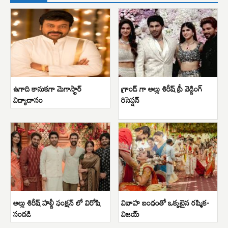
ఉగాది కానుకగా మెగాస్టార్
గ్రాండ్ గా అల్లు శిరీష్ ప్రీ వెడ్డింగ్
విద్యాదానం
రిసెప్షన్
అల్లు శిరీష్ హల్దీ ఫంక్షన్ లో విరోషి
వివాహ బంధంతో ఒక్కటైన రష్మిక-
సందడి
విజయ్