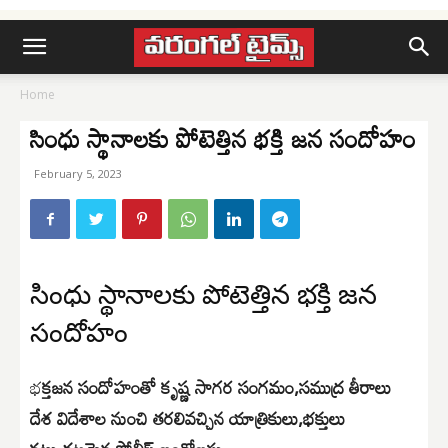
Home
సింధు స్థానాలకు పోటెత్తిన భక్తి జన సందోహం
February 5, 2023
సింధు స్థానాలకు పోటెత్తిన భక్తి జన
సందోహం
భ
క్తజన సందోహంతో కృష్ణ సాగర సంగమం,సముద్ర తీరాలు
దేశ విదేశాల నుంచి తరలివచ్చిన యాత్రికులు,భక్తులు