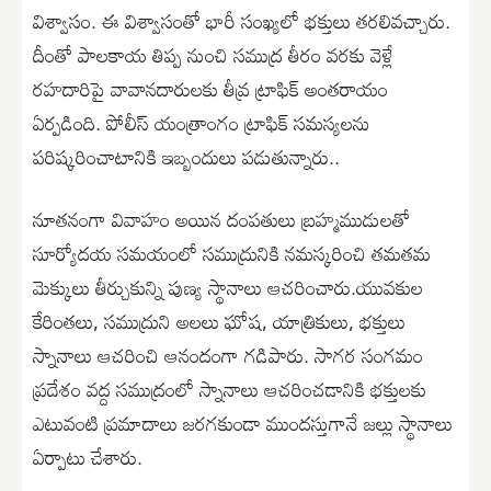
విశ్వాసం. ఈ విశ్వాసంతో భారీ సంఖ్యలో భక్తులు తరలివచ్చారు.
దీంతో పాలకాయ తిప్ప నుంచి సముద్ర తీరం వరకు వెళ్లే
రహదారిపై వావానదారులకు తీవ్ర ట్రాఫిక్ అంతరాయం
ఏర్పడింది. పోలీస్ యంత్రాంగం ట్రాఫిక్ సమస్యలను
పరిష్కరించాటానికి ఇబ్బందులు పడుతున్నారు..
నూతనంగా వివాహం అయిన దంపతులు బ్రహ్మముడులతో
సూర్యోదయ సమయంలో సముద్రునికి నమస్కరించి తమతమ
మెక్కులు తీర్చుకున్ని పుణ్య స్థానాలు ఆచరించారు.యువకుల
కేరింతలు, సముద్రుని అలలు ఘోష, యాత్రికులు, భక్తులు
స్నానాలు ఆచరించి ఆనందంగా గడిపారు. సాగర సంగమం
ప్రదేశం వద్ద సముద్రంలో స్నానాలు ఆచరించడానికి భక్తులకు
ఎటువంటి ప్రమాదాలు జరగకుండా ముందస్తుగానే జల్లు స్థానాలు
ఏర్పాటు చేశారు.