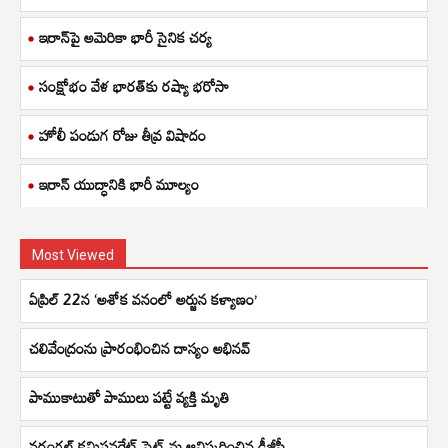
ఇరాన్‌పై అమెరికా భారీ సైనిక చర్య
సంక్షోభం వేళ భారత్‌కు రష్యా భరోసా
హోలీ పండుగ రోజు తీవ్ర విషాదం
ఇరాన్ యుద్ధానికి భారీ మూల్యం
Most Viewed
ఏప్రిల్ 22న ‘అశోక వనంలో అర్జున కళ్యాణం’
చలివేంద్రంను ప్రారంభించిన దాస్యం అభినవ్
పాముకాటుతో పాములు పట్టే వ్యక్తి మృతి
వరంగల్ కమిషనరేట్ సైట్ ను ఆవిష్కరించిన డీజీపీ