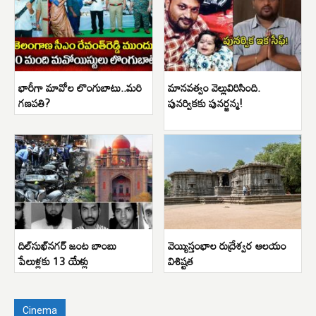
భారీగా మావోల లొంగుబాటు..మరి
మానవత్వం వెల్లువిరిసింది.
గణపతి?
పునర్వికకు పునర్జన్మ!
దిల్‌సుఖ్‌నగర్ జంట బాంబు
వెయ్యిస్తంభాల రుద్రేశ్వర ఆలయం
పేలుళ్లకు 13 యేళ్లు
విశిష్టత
Cinema