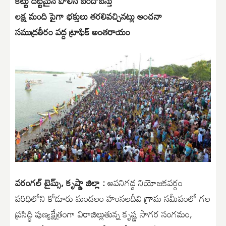
కట్టు దట్టమైన పోలీస్ బందోబస్తు
లక్ష మంది పైగా భక్తులు తరలివచ్చినట్లు అంచనా
సముద్రతీరం వద్ద ట్రాఫిక్ అంతరాయం
వరంగల్ టైమ్స్, కృష్ణా జిల్లా :
అవనిగడ్డ నియోజకవర్గం
పరిధిలోని కోడూరు మండలం హంసలదీవి గ్రామ సమీపంలో గల
ప్రసిద్ధి పుణ్యక్షేత్రంగా విరాజిల్లుతున్న కృష్ణ సాగర సంగమం,