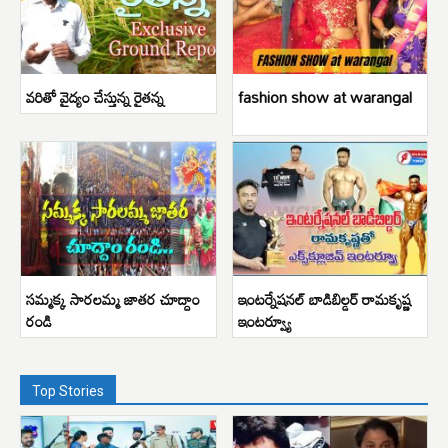
వరితో వైద్యం చేస్తున్న రైతన్న
fashion show at warangal
సమ్మక్క సారలమ్మ జాతర చూద్దాం
ఇంటర్నేషనల్ బాడిబిల్డర్ రామకృష్ణ
రండి
ఇంటర్వ్యూ
Top Stories