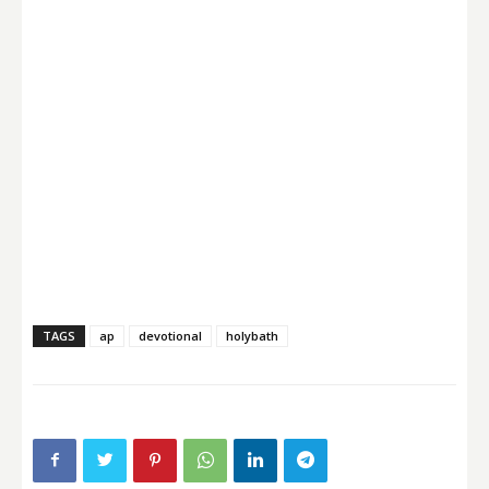
TAGS
ap
devotional
holybath