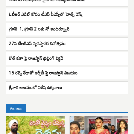
ఓటీఆర్ ఎడిట్ కోసం టీఎస్ పీఎస్సీలో హెల్ప్ డెస్క్
గ్రూప్ -1, గ్రూప్-2 లకు నో ఇంటర్వ్యూస్
27న టీఆర్ఎస్ వ్యవస్థాపక దినోత్సవం
కోల్ కతా పై రాజస్థాన్ థ్రిల్లింగ్ విక్టరీ
15 రన్స్ తేడాతో ఆర్సీబీ పై రాజస్తాన్ విజయం
శ్రీవారి ఆలయంలో విశేష ఉత్సవాలు
Videos