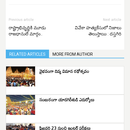
Previous article
Next article
రాష్ట్రాభివృద్ధికి మూడు
వివేకా హత్యకేసులో నిజాలు
రాజధానులే మార్గం..
తెలుస్తాయి : దస్తగిరి
RELATED ARTICLES
MORE FROM AUTHOR
వైభవంగా దివ్య విమాన రథోత్సవం
సంబురంగా యాదగిరీశుడి ఎదుర్కోలు
ఫిబ్రవరి 23 నుంచి ఇంటర్ పరీక్షలు