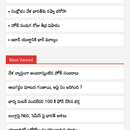
సంక్షోభం వేళ భారత్‌కు రష్యా భరోసా
హోలీ పండుగ రోజు తీవ్ర విషాదం
ఇరాన్ యుద్ధానికి భారీ మూల్యం
Most Viewed
దేశ వ్యాప్తంగా అంబరాన్నంటిన హోలీ సంబరాలు
ఆలుగడ్డల మాటున గంజాయి, ఆపై ఏం జరిగింది ?
భార్య మటన్ వండలేదని 100 కి ఫోన్ చేసిన భర్త
బంగ్లాపై గెలిచి, సెమీస్ పై భారత్ ఆశలు
యాదాద్రిలో ఐదోరోజు పంచకుండాత్మక యాగం