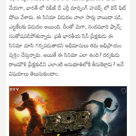
వేయగా, భారత్ లో రిలీజ్ డే ఎర్లీ మార్నింగ్ హవర్స్ లో బెన్ ఫిట్
షోలు వేశారు. ఈ సినిమా విడుదల చాలా సార్లు వాయిదా పడి,
ఎట్టకేలకు విడుదల అయింది. దీంతో మెగా, నందమూరి ఫ్యాన్స్
సంతోషపడిపోతున్నారు. ప్రతీ భారతీయ సినీ ప్రేక్షకుడు ఈ
సినిమా చూసి గర్వపడుతాడని అభిమానులు తమ అభిప్రాయం
వ్యక్తం చేస్తున్నారు. అయితే ఈ సినిమా ఎలా ఉంది? దర్శకుడు
రాజమౌళి ప్రేక్షకుడిని ఎలాంటి అనుభూతిలోకి తీసుకెళ్లాడు? అనే
విషయాలు తెలుసుకుందాం.