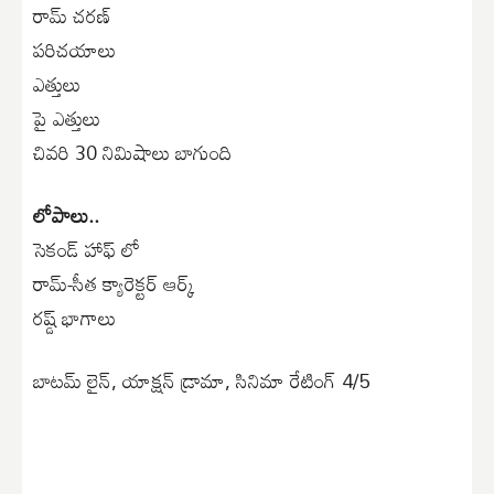
రామ్ చరణ్
పరిచయాలు
ఎత్తులు
పై ఎత్తులు
చివరి 30 నిమిషాలు బాగుంది
లోపాలు..
సెకండ్ హాఫ్ లో
రామ్-సీత క్యారెక్టర్ ఆర్క్
రష్డ్ భాగాలు
బాటమ్ లైన్, యాక్షన్ డ్రామా, సినిమా రేటింగ్ 4/5