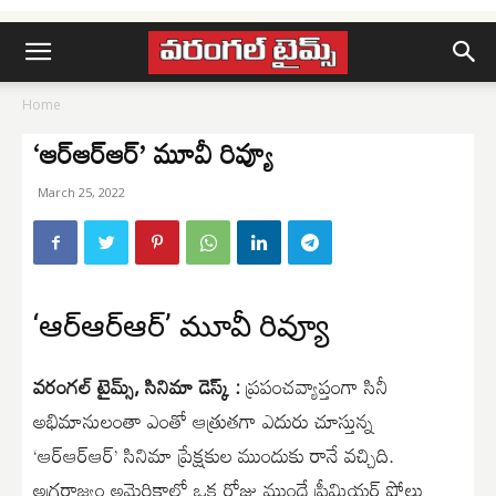
Home
‘ఆర్ఆర్ఆర్’ మూవీ రివ్యూ
March 25, 2022
‘ఆర్ఆర్ఆర్’ మూవీ రివ్యూ
వరంగల్ టైమ్స్, సినిమా డెస్క్ :
ప్రపంచవ్యాప్తంగా సినీ
అభిమానులంతా ఎంతో ఆత్రుతగా ఎదురు చూస్తున్న
‘ఆర్ఆర్ఆర్’ సినిమా ప్రేక్షకుల ముందుకు రానే వచ్చిది.
అగ్రరాజ్యం అమెరికాలో ఒక రోజు ముందే ప్రీమియర్ షోలు