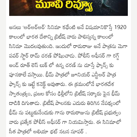
అసలు ‘ఆర్ఆర్ఆర్’ సినిమా కథేంటి అనే విషయానికొస్తే 1920
కాలంలో భారత దేశాన్ని బ్రిటీష్ వారు పాలిస్తున్న కాలంలో
సినిమా మొదలవుతుంది. ఇందులో రామరాజు అనే పాత్రను మెగా
పవర్ స్టార్ రామ్ చరణ్ పోషించాడు. పోలీస్ ఆఫీసర్ గా రగ్డ్
అండ్ రూత్ లెస్ లుక్ లో ఉన్న చరణ్ ను చూస్తే ఫ్యాన్స్ కు
పూనకాలే వస్తాయి. భీమ్ పాత్రలో జూనియర్ ఎన్టీఆర్ పాత్ర
ఫ్యాన్స్ కు ఇట్టే కనెక్ట్ అవుతారు. ఈ క్రమంలోనే భారతదేశ
స్వాతంత్ర్యం, ప్రజల కోసం ఢిల్లీలోని బ్రిటీష్ సర్కారు పైన భీమ్
దాడికి దిగుతాడు. బ్రిటీష్ పాలనకు ఎదురు తిరిగిన నేపథ్యంలో
భీమ్ ను పట్టుకునేందుకు గాను రామరాజును బ్రిటీష్ ప్రభుత్వం
వారు ప్రత్యేక పోలీస్ ఆఫీసర్ గా నియమిస్తారు. ఈ సినిమాలో
సీత పాత్రలో ఆలియా భట్ నటన సూపర్ .