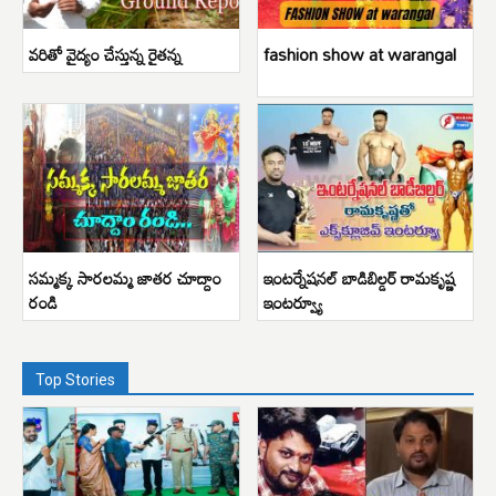
వరితో వైద్యం చేస్తున్న రైతన్న
fashion show at warangal
సమ్మక్క సారలమ్మ జాతర చూద్దాం
ఇంటర్నేషనల్ బాడిబిల్డర్ రామకృష్ణ
రండి
ఇంటర్వ్యూ
Top Stories