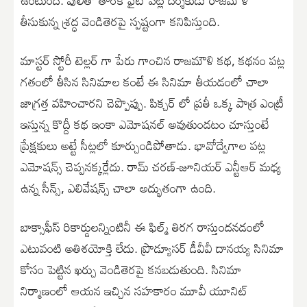
తీసుకున్న శ్రద్ధ వెండితెరపై స్పష్టంగా కనిపిస్తుంది.
మాస్టర్ స్టోరీ టెల్లర్ గా పేరు గాంచిన రాజమౌళి కథ, కథనం పట్ల
గతంలో తీసిన సినిమాల కంటే ఈ సినిమా తీయడంలో చాలా
జాగ్రత్త వహించారని చెప్పొప్పు. పిక్చర్ లో ప్రతీ ఒక్క పాత్ర ఎంట్రీ
ఇస్తున్న కొద్దీ కథ ఇంకా ఎమోషనల్ అవుతుండటం చూస్తుంటే
ప్రేక్షకులు అట్టే సీట్లలో కూర్చుండిపోతాడు. భావోద్వేగాల పట్ల
ఎమోషన్స్ చెప్పనక్కర్లేదు. రామ్ చరణ్-జూనియర్ ఎన్టీఆర్ మధ్య
ఉన్న సీన్స్, ఎలివేషన్స్ చాలా అద్భుతంగా ఉంది.
బాక్సాఫీస్ రికార్డులన్నింటినీ ఈ ఫిల్మ్ తిరగ రాస్తుందనడంలో
ఎటువంటి అతిశయోక్తి లేదు. ప్రొడ్యూసర్ డీవీవీ దానయ్య సినిమా
కోసం పెట్టిన ఖర్చు వెండితెరపై కనబడుతుంది. సినిమా
నిర్మాణంలో ఆయన ఇచ్చిన సహకారం మూవీ యూనిట్