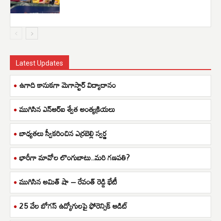
Latest Updates
ఉగాది కానుకగా మెగాస్టార్ విద్యాదానం
ముగిసిన ఎన్ఆర్ఐ శ్వేత అంత్యక్రియలు
బాధ్యతలు స్వీకరించిన ఎర్రబెల్లి స్వర్ణ
భారీగా మావోల లొంగుబాటు..మరి గణపతి?
ముగిసిన అమిత్ షా – రేవంత్ రెడ్డి భేటీ
25 వేల బోగస్ ఉద్యోగులపై ఫోరెన్సిక్ ఆడిట్