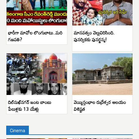
భారీగా మావోల లొంగుబాటు..మరి
మానవత్వం వెల్లువిరిసింది.
గణపతి?
పునర్వికకు పునర్జన్మ!
దిల్‌సుఖ్‌నగర్ జంట బాంబు
వెయ్యిస్తంభాల రుద్రేశ్వర ఆలయం
పేలుళ్లకు 13 యేళ్లు
విశిష్టత
Cinema