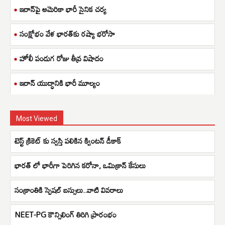
ఇరాన్‌పై అమెరికా భారీ సైనిక చర్య
సంక్షోభం వేళ భారత్‌కు రష్యా భరోసా
హోలీ పండుగ రోజు తీవ్ర విషాదం
ఇరాన్ యుద్ధానికి భారీ మూల్యం
Most Viewed
టెస్ట్ క్రికెట్ కు స్వస్తి పలికిన క్వింటన్ డీకాక్
భారత్ లో భారీగా పెరిగిన కరోనా, ఒమిక్రాన్ కేసులు
సంక్రాంతికి స్పెషల్ బస్సులు..వాటి వివరాలు
NEET-PG కౌన్సిలింగ్ తిరిగి ప్రారంభం