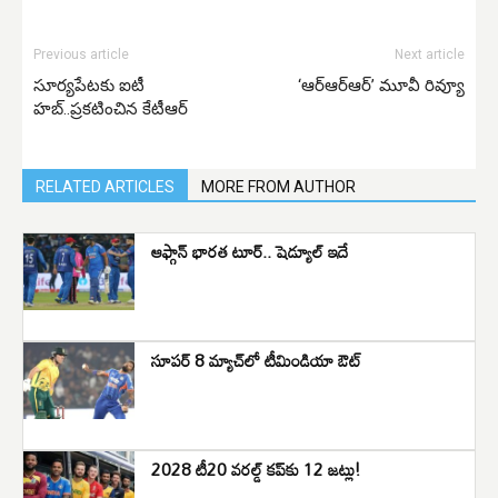
Previous article
Next article
సూర్యపేటకు ఐటీ
‘ఆర్ఆర్ఆర్’ మూవీ రివ్యూ
హబ్..ప్రకటించిన కేటీఆర్
RELATED ARTICLES
MORE FROM AUTHOR
ఆఫ్గాన్‌ భారత టూర్‌.. షెడ్యూల్‌ ఇదే
సూపర్ 8 మ్యాచ్‌లో టీమిండియా ఔట్
2028 టీ20 వరల్డ్ కప్‌కు 12 జట్లు!