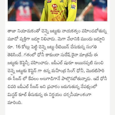
తాజా నియామకంతో చెన్నై జట్టుకు నాయకత్వం వహించబోతున్న
మూడో వ్యక్తిగా జడ్డూ నిలిచాడు. మెగా వేలానికి ముందు జడ్డూని
రూ. 16 కోట్లు పెట్టి చెన్నై జట్టు రీటెయిన్ చేసుకున్న సంగతి
తెలిసిందే. గతంలో ధోనీ కాకుండా సురేష్ రైనా మాత్రమే ఈ
జట్టుకు కెప్టెన్సీ వహించాడు. ఐపీఎల్ షురూ అయినప్పటి నుంచి
చెన్నై జట్టుకు కెప్టెన్ గా ఉన్న మహేంద్ర సింగ్ ధోనీ, మొదటిసారి
ఈ సీజన్ లో కేవలం ఆటగాడిగానే పాల్గొనబోతున్నాడు. ఇదే ధోనీ
చివరి ఐపీఎల్ సీజన్ అని ప్రచారం జరుగుతున్న నేపథ్యంలో
మిస్టర్ కూల్ తీసుకున్న ఈ నిర్ణయం చర్చనీయాంశంగా
మారింది.