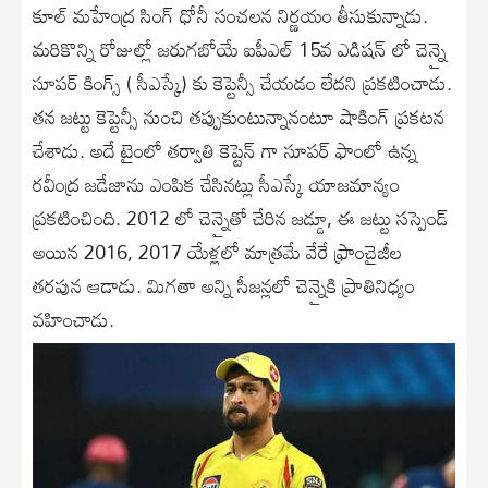
కూల్ మహేంద్ర సింగ్ ధోనీ సంచలన నిర్ణయం తీసుకున్నాడు.
మరికొన్ని రోజుల్లో జరుగబోయే ఐపీఎల్ 15వ ఎడిషన్ లో చెన్నై
సూపర్ కింగ్స్ ( సీఎస్కే) కు కెప్టెన్సీ చేయడం లేదని ప్రకటించాడు.
తన జట్టు కెప్టెన్సీ నుంచి తప్పుకుంటున్నానంటూ షాకింగ్ ప్రకటన
చేశాడు. అదే టైంలో తర్వాతి కెప్టెన్ గా సూపర్ ఫాంలో ఉన్న
రవీంద్ర జడేజాను ఎంపిక చేసినట్లు సీఎస్కే యాజమాన్యం
ప్రకటించింది. 2012 లో చెన్నైతో చేరిన జడ్డూ, ఈ జట్టు సస్పెండ్
అయిన 2016, 2017 యేళ్లలో మాత్రమే వేరే ఫ్రాంచైజీల
తరపున ఆడాడు. మిగతా అన్ని సీజన్లలో చెన్నైకి ప్రాతినిధ్యం
వహించాడు.