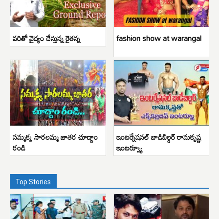
వరితో వైద్యం చేస్తున్న రైతన్న
fashion show at warangal
సమ్మక్క సారలమ్మ జాతర చూద్దాం
ఇంటర్నేషనల్ బాడిబిల్డర్ రామకృష్ణ
రండి
ఇంటర్వ్యూ
Top Stories