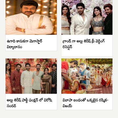
ఉగాది కానుకగా మెగాస్టార్
గ్రాండ్ గా అల్లు శిరీష్ ప్రీ వెడ్డింగ్
విద్యాదానం
రిసెప్షన్
అల్లు శిరీష్ హల్దీ ఫంక్షన్ లో విరోషి
వివాహ బంధంతో ఒక్కటైన రష్మిక-
సందడి
విజయ్