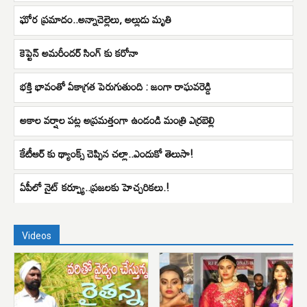
ఘోర ప్రమాదం..అన్నాచెల్లెలు, అల్లుడు మృతి
కెప్టెన్ అమరీందర్ సింగ్ కు కరోనా
భక్తి భావంతో ఏకాగ్రత పెరుగుతుంది : జంగా రాఘవరెడ్డి
అకాల వర్షాల పట్ల అప్రమత్తంగా ఉండండి మంత్రి ఎర్రబెల్లి
కేటీఆర్ కు థ్యాంక్స్ చెప్పిన చల్లా..ఎందుకో తెలుసా!
ఏపీలో నైట్ కర్ప్యూ..ప్రజలకు హెచ్చరికలు.!
Videos