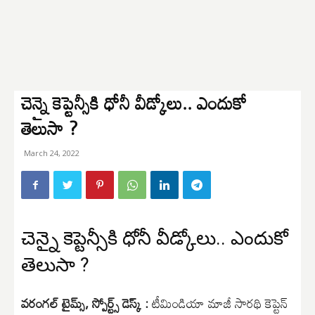
చెన్నై కెప్టెన్సీకి ధోనీ వీడ్కోలు.. ఎందుకో
తెలుసా ?
March 24, 2022
చెన్నై కెప్టెన్సీకి ధోనీ వీడ్కోలు.. ఎందుకో
తెలుసా ?
వరంగల్ టైమ్స్, స్పోర్ట్స్ డెస్క్ :
టీమిండియా మాజీ సారథి కెప్టెన్