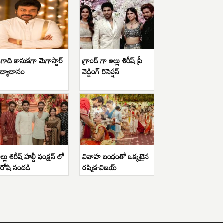
గాది కానుకగా మెగాస్టార్
గ్రాండ్ గా అల్లు శిరీష్ ప్రీ
ిద్యాదానం
వెడ్డింగ్ రిసెప్షన్
ల్లు శిరీష్ హల్దీ ఫంక్షన్ లో
వివాహ బంధంతో ఒక్కటైన
ిరోషి సందడి
రష్మిక-విజయ్