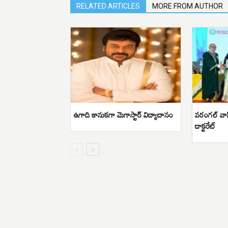
RELATED ARTICLES
MORE FROM AUTHOR
ఉగాది కానుకగా మెగాస్టార్ విద్యాదానం
వరంగల్ వాసి
డాక్టరేట్