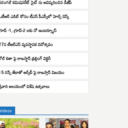
వరంగల్ కమిషనరేట్ సైట్ ను ఆవిష్కరించిన డీజీపీ
ఓటీఆర్ ఎడిట్ కోసం టీఎస్ పీఎస్సీలో హెల్ప్ డెస్క్
గ్రూప్ -1, గ్రూప్-2 లకు నో ఇంటర్వ్యూస్
27న టీఆర్ఎస్ వ్యవస్థాపక దినోత్సవం
ోల్ కతా పై రాజస్థాన్ థ్రిల్లింగ్ విక్టరీ
15 రన్స్ తేడాతో ఆర్సీబీ పై రాజస్తాన్ విజయం
శ్రీవారి ఆలయంలో విశేష ఉత్సవాలు
Videos