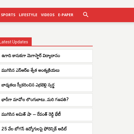
SPORTS
LIFESTYLE
VIDEOS
E-PAPER
Latest Updates
ఉగాది కానుకగా మెగాస్టార్ విద్యాదానం
ముగిసిన ఎన్ఆర్ఐ శ్వేత అంత్యక్రియలు
బాధ్యతలు స్వీకరించిన ఎర్రబెల్లి స్వర్ణ
భారీగా మావోల లొంగుబాటు..మరి గణపతి?
ముగిసిన అమిత్ షా – రేవంత్ రెడ్డి భేటీ
25 వేల బోగస్ ఉద్యోగులపై ఫోరెన్సిక్ ఆడిట్