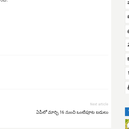
క
Next article
ఏపీలో మార్చి 16 నుంచి ఒంటిపూట బడులు