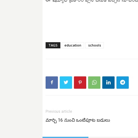
TAGS
education
schools
Previous article
మార్చి 16 నుంచి ఒంటిపూట బడులు