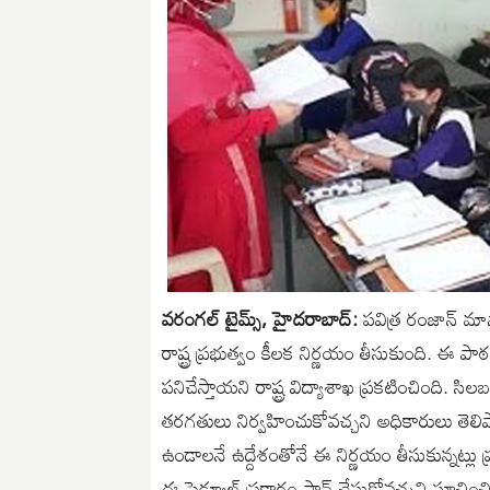
వరంగల్ టైమ్స్, హైదరాబాద్:
పవిత్ర రంజాన్ మాస
రాష్ట్ర ప్రభుత్వం కీలక నిర్ణయం తీసుకుంది.
పనిచేస్తాయని రాష్ట్ర విద్యాశాఖ ప్రకటించింది. 
తరగతులు నిర్వహించుకోవచ్చని అధికారులు తెలిపార
ఉండాలనే ఉద్దేశంతోనే ఈ నిర్ణయం తీసుకున్నట్లు ప
ఈ షెడ్యూల్ ప్రకారం ప్లాన్ చేసుకోవచ్చని సూచించ