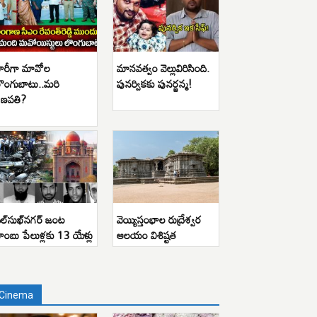
ారీగా మావోల
మానవత్వం వెల్లువిరిసింది.
ొంగుబాటు..మరి
పునర్వికకు పునర్జన్మ!
ణపతి?
ిల్‌సుఖ్‌నగర్ జంట
వెయ్యిస్తంభాల రుద్రేశ్వర
ాంబు పేలుళ్లకు 13 యేళ్లు
ఆలయం విశిష్టత
Cinema