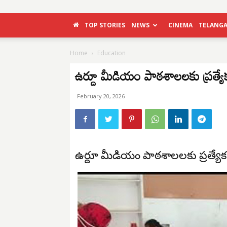
TOP STORIES
NEWS
CINEMA
TELANG
Home
Education
ఉర్దూ మీడియం పాఠశాలలకు ప్రత్యే
February 20, 2026
ఉర్దూ మీడియం పాఠశాలలకు ప్రత్యే