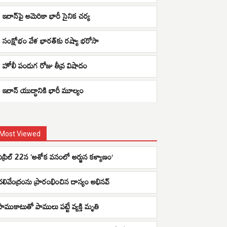
ఇరాన్‌పై అమెరికా భారీ సైనిక చర్య
సంక్షోభం వేళ భారత్‌కు రష్యా భరోసా
హోలీ పండుగ రోజు తీవ్ర విషాదం
ఇరాన్ యుద్ధానికి భారీ మూల్యం
Most Viewed
ఏప్రిల్ 22న ‘అశోక వనంలో అర్జున కళ్యాణం’
చలివేంద్రంను ప్రారంభించిన దాస్యం అభినవ్
పాముకాటుతో పాములు పట్టే వ్యక్తి మృతి