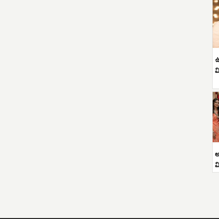
ఉ
వ
అ
వ