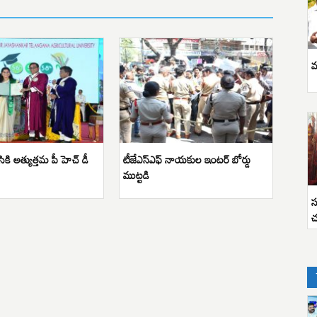
వ
కి అత్యుత్తమ పీ హెచ్ డీ
టీజేఎస్ఎఫ్ నాయకుల ఇంటర్ బోర్డు
ముట్టడి
స
చ