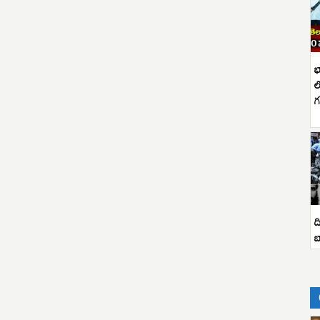
భ
ల
గ
ద
బ