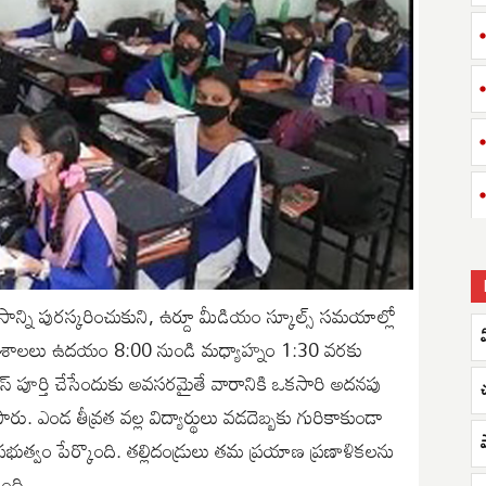
ాన్ని పురస్కరించుకుని, ఉర్దూ మీడియం స్కూల్స్ సమయాల్లో
 ఈ పాఠశాలలు ఉదయం 8:00 నుండి మధ్యాహ్నం 1:30 వరకు
సిలబస్ పూర్తి చేసేందుకు అవసరమైతే వారానికి ఒకసారి అదనపు
ు. ఎండ తీవ్రత వల్ల విద్యార్థులు వడదెబ్బకు గురికాకుండా
్రభుత్వం పేర్కొంది. తల్లిదండ్రులు తమ ప్రయాణ ప్రణాళికలను
ింది.