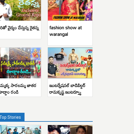
రితో వైద్యం చేస్తున్న రైతన్న
fashion show at
warangal
మ్మక్క సారలమ్మ జాతర
ఇంటర్నేషనల్ బాడిబిల్డర్
ూద్దాం రండి
రామకృష్ణ ఇంటర్వ్యూ
Top Stories