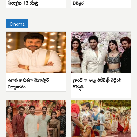
పేలుళ్లకు 13 యేళ్లు
విశిష్టత
Cinema
ఉగాది కానుకగా మెగాస్టార్
గ్రాండ్ గా అల్లు శిరీష్ ప్రీ వెడ్డింగ్
విద్యాదానం
రిసెప్షన్