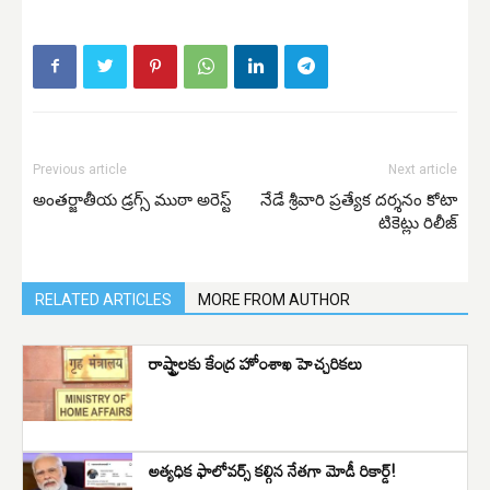
Previous article
Next article
అంతర్జాతీయ డ్రగ్స్ ముఠా అరెస్ట్
నేడే శ్రీవారి ప్రత్యేక దర్శనం కోటా
టికెట్లు రిలీజ్
RELATED ARTICLES
MORE FROM AUTHOR
రాష్ట్రాలకు కేంద్ర హోంశాఖ హెచ్చరికలు
అత్యధిక ఫాలోవర్స్ కల్గిన నేతగా మోడీ రికార్డ్!