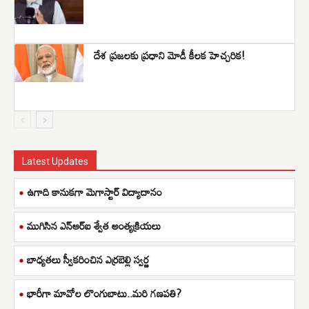
దేశ ప్రజలకు ప్రధాని మోడీ కీలక హెచ్చరిక!
Latest Updates
ఉగాది కానుకగా మెగాస్టార్ విద్యాదానం
ముగిసిన ఎన్ఆర్ఐ శ్వేత అంత్యక్రియలు
బాధ్యతలు స్వీకరించిన ఎర్రబెల్లి స్వర్ణ
భారీగా మావోల లొంగుబాటు..మరి గణపతి?