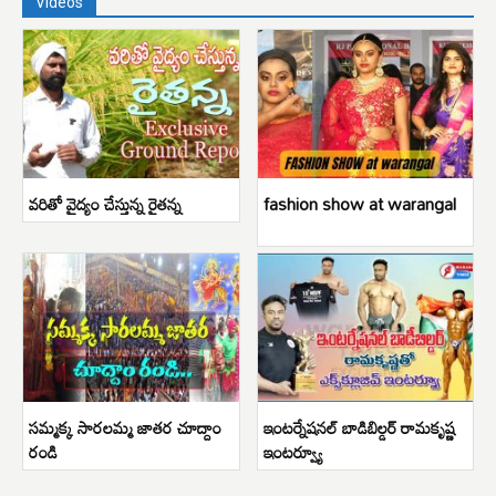
Videos
వరితో వైద్యం చేస్తున్న రైతన్న
fashion show at warangal
సమ్మక్క సారలమ్మ జాతర చూద్దాం
ఇంటర్నేషనల్ బాడిబిల్డర్ రామకృష్ణ
రండి
ఇంటర్వ్యూ