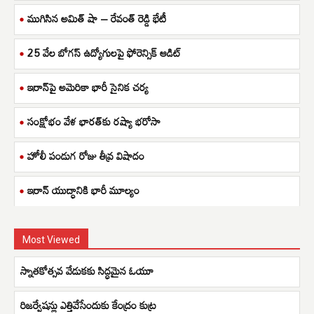
ముగిసిన అమిత్ షా – రేవంత్ రెడ్డి భేటీ
25 వేల బోగస్ ఉద్యోగులపై ఫోరెన్సిక్ ఆడిట్
ఇరాన్‌పై అమెరికా భారీ సైనిక చర్య
సంక్షోభం వేళ భారత్‌కు రష్యా భరోసా
హోలీ పండుగ రోజు తీవ్ర విషాదం
ఇరాన్ యుద్ధానికి భారీ మూల్యం
Most Viewed
స్నాతకోత్సవ వేడుకకు సిద్ధమైన ఓయూ
రిజర్వేషన్లు ఎత్తివేసేందుకు కేంద్రం కుట్ర