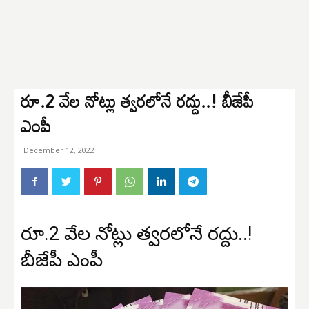
రూ.2 వేల నోట్లు త్వరలోనే రద్దు..! బీజేపీ
ఎంపీ
December 12, 2022
రూ.2 వేల నోట్లు త్వరలోనే రద్దు..!
బీజేపీ ఎంపీ