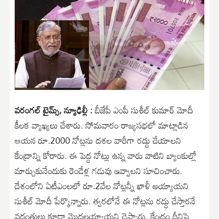
వరంగల్ టైమ్స్, న్యూఢిల్లీ :
బీజేపీ ఎంపీ సుశీల్ కుమార్ మోదీ
కీలక వ్యాఖ్యలు చేశారు. సోమవారం రాజ్యసభలో మాట్లాడిన
ఆయన రూ.2000 నోట్లను దశల వారీగా రద్దు చేయాలని
కేంద్రాన్ని కోరారు. ఈ పెద్ద నోట్లు ఉన్న వారు వాటిని బ్యాంకుల్లో
మార్చుకునేందుకు రెండేళ్ల గడువు ఇవ్వాలని సూచించారు.
దేశంలోని ఏటీఎంలలో రూ.2వేల నోట్లన్నీ ఖాళీ అయ్యాయని
సుశీల్ మోదీ పేర్కొన్నారు. త్వరలోనే ఈ నోట్లను రద్దు చేస్తారనే
వదంతులు కూడా మొదలయ్యాయని చెప్పారు. కేంద్రం దీనిపై