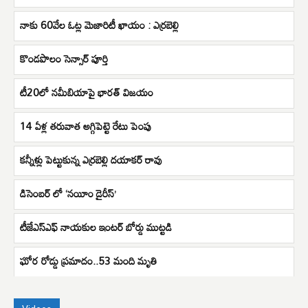
నాకు 60వేల ఓట్ల మెజారిటీ ఖాయం : ఎర్రబెల్లి
కొండ‌పొలం సెన్సార్ పూర్తి
టీ20లో నమీబియాపై భారత్‌ విజయం
14 ఏళ్ల తరువాత అగ్గిపెట్టె రేటు పెంపు
కన్నీళ్లు పెట్టుకున్న ఎర్రబెల్లి దయాకర్ రావు
డిసెంబర్‌ లో ‘నయీం డైరీస్‌’
టీజేఎస్ఎఫ్ నాయకుల ఇంటర్ బోర్డు ముట్టడి
ఘోర రోడ్డు ప్రమాదం..53 మంది మృతి