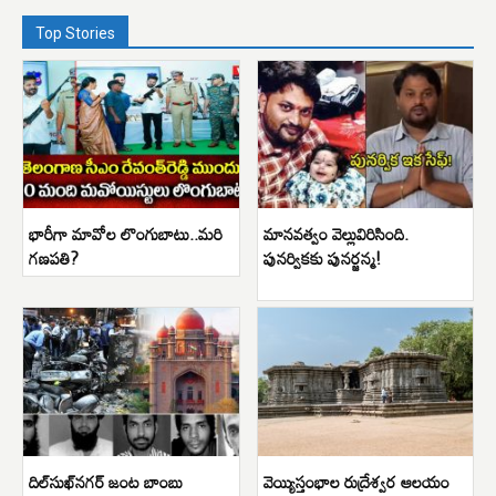
Top Stories
భారీగా మావోల లొంగుబాటు..మరి
మానవత్వం వెల్లువిరిసింది.
గణపతి?
పునర్వికకు పునర్జన్మ!
దిల్‌సుఖ్‌నగర్ జంట బాంబు
వెయ్యిస్తంభాల రుద్రేశ్వర ఆలయం