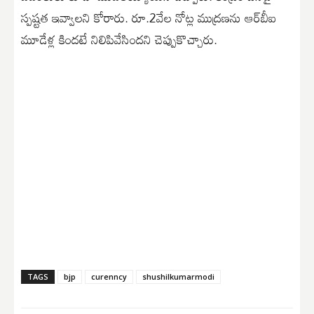
స్పష్టత ఇవ్వాలని కోరారు. రూ.2వేల నోట్ల ముద్రణను ఆర్‌బీఐ
మూడేళ్ల కిందటే నిలిపివేసిందని చెప్పుకొచ్చారు.
TAGS
bjp
curenncy
shushilkumarmodi