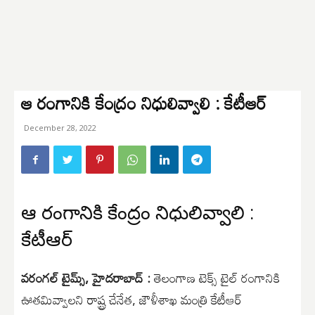
ఆ రంగానికి కేంద్రం నిధులివ్వాలి : కేటీఆర్
December 28, 2022
ఆ రంగానికి కేంద్రం నిధులివ్వాలి :
కేటీఆర్
వరంగల్ టైమ్స్, హైదరాబాద్ :
తెలంగాణ టెక్స్ టైల్ రంగానికి
ఊతమివ్వాలని రాష్ట్ర చేనేత, జౌళీశాఖ మంత్రి కేటీఆర్