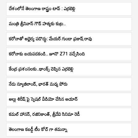
దేశంలోనే తెలంగాణ రాష్ట్రం టాప్ : ఎర్రబెల్లి
మంత్రి శ్రీనివాస్ గౌడ్ హత్యకు కుట్ర..
కరోనాతో అధైర్య పడొద్దు: మేయర్ గుండా ప్రకాష్ రావు
కరోనాకు బయపడకండి.. జూనొ Z71 వచ్చేసింది
కేంద్ర ప్రశంసలకు..థాంక్స్ చెప్పిన ఎర్రబెల్లి
నేడు న్యూజిలాండ్, భారత్ మధ్య పోరు
అల్లు శిరీష్ పై స్పెషల్ వీడియో చేసిన అయాన్
క‌మ‌ల్ హాస‌న్‌, ర‌జినికాంత్‌, శ్రీ‌దేవి సినిమా రెడీ
తెలంగాణ కబడ్డీ టీం కోచ్ గా తమన్నా