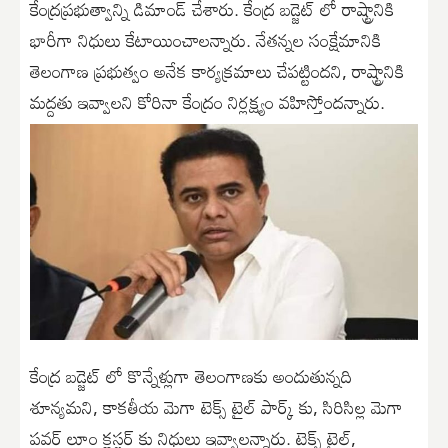
కేంద్రప్రభుత్వాన్ని డిమాండ్ చేశారు. కేంద్ర బడ్జెట్ లో రాష్ట్రానికి
భారీగా నిధులు కేటాయించాలన్నారు. నేతన్నల సంక్షేమానికి
తెలంగాణ ప్రభుత్వం అనేక కార్యక్రమాలు చేపట్టిందని, రాష్ట్రానికి
మద్దతు ఇవ్వాలని కోరినా కేంద్రం నిర్లక్ష్యం వహిస్తోందన్నారు.
కేంద్ర బడ్జెట్ లో కొన్నేళ్లుగా తెలంగాణకు అందుతున్నది
శూన్యమని, కాకతీయ మెగా టెక్స్ టైల్ పార్క్ కు, సిరిసిల్ల మెగా
పవర్ లూం క్లస్టర్ కు నిధులు ఇవ్వాలన్నారు. టెక్స్ టైల్,