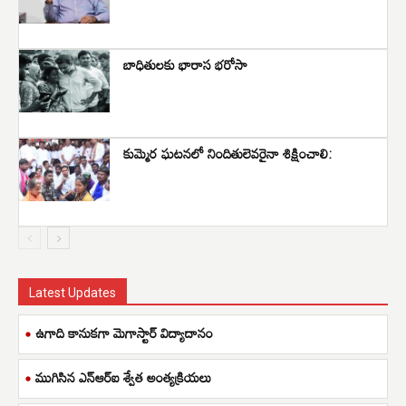
బాధితులకు భారాస భరోసా
కుమ్మెర ఘటనలో నిందితులెవరైనా శిక్షించాలి:
Latest Updates
ఉగాది కానుకగా మెగాస్టార్ విద్యాదానం
ముగిసిన ఎన్ఆర్ఐ శ్వేత అంత్యక్రియలు