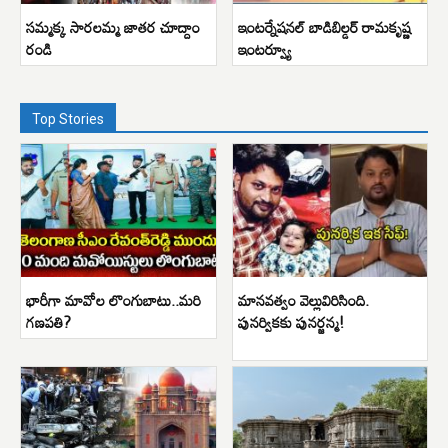
సమ్మక్క సారలమ్మ జాతర చూద్దాం
ఇంటర్నేషనల్ బాడిబిల్డర్ రామకృష్ణ
రండి
ఇంటర్వ్యూ
Top Stories
భారీగా మావోల లొంగుబాటు..మరి
మానవత్వం వెల్లువిరిసింది.
గణపతి?
పునర్వికకు పునర్జన్మ!