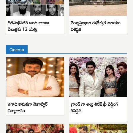
దిల్‌సుఖ్‌నగర్ జంట బాంబు
వెయ్యిస్తంభాల రుద్రేశ్వర ఆలయం
పేలుళ్లకు 13 యేళ్లు
విశిష్టత
Cinema
ఉగాది కానుకగా మెగాస్టార్
గ్రాండ్ గా అల్లు శిరీష్ ప్రీ వెడ్డింగ్
విద్యాదానం
రిసెప్షన్