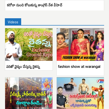
కరోనా నుంచి కోలుకున్న కాంగ్రెస్‌ నేత వీహెచ్‌
Videos
వరితో వైద్యం చేస్తున్న రైతన్న
fashion show at warangal