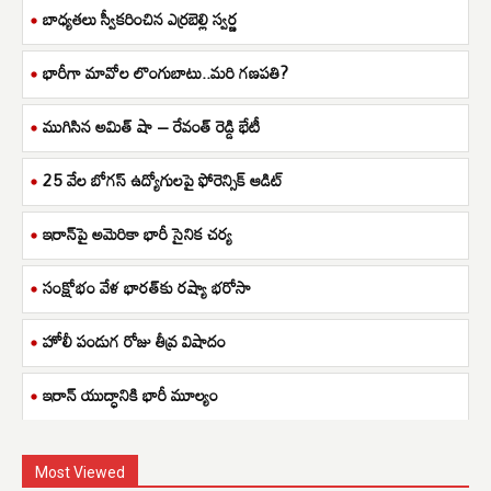
బాధ్యతలు స్వీకరించిన ఎర్రబెల్లి స్వర్ణ
భారీగా మావోల లొంగుబాటు..మరి గణపతి?
ముగిసిన అమిత్ షా – రేవంత్ రెడ్డి భేటీ
25 వేల బోగస్ ఉద్యోగులపై ఫోరెన్సిక్ ఆడిట్
ఇరాన్‌పై అమెరికా భారీ సైనిక చర్య
సంక్షోభం వేళ భారత్‌కు రష్యా భరోసా
హోలీ పండుగ రోజు తీవ్ర విషాదం
ఇరాన్ యుద్ధానికి భారీ మూల్యం
Most Viewed