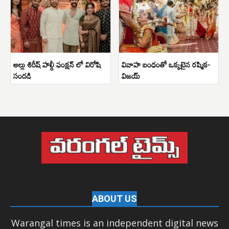
అల్లు శిరీష్ హల్దీ ఫంక్షన్ లో విరోషి
వివాహ బంధంతో ఒక్కటైన రష్మిక-
సందడి
విజయ్
ABOUT US
Warangal times is an independent digital news