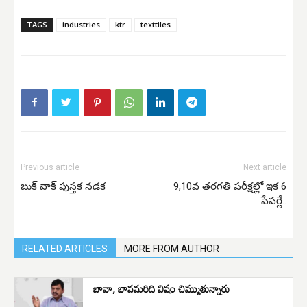
TAGS
industries
ktr
texttiles
Previous article
Next article
బుక్ వాక్ పుస్తక నడక
9,10వ తరగతి పరీక్షల్లో ఇక 6
పేపర్లే..
RELATED ARTICLES
MORE FROM AUTHOR
బావా, బావమరిది విషం చిమ్ముతున్నారు