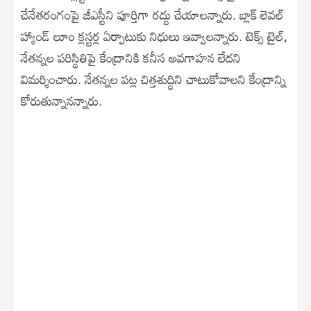
చేనేతరంగంపై జీఎస్టీని పూర్తిగా రద్దు చేయాలన్నారు. బ్లాక్ లెవల్
హ్యాండ్ లూం క్లస్టర్ల ఏర్పాటుకు నిధులు ఇవ్వాలన్నారు. టెక్స్ టైల్,
నేతన్నల పరిస్థితిపై కేంద్రానికి కనీస అవగాహన లేదని
విమర్శించారు. నేతన్నల పట్ల చిత్తశుద్ధిని చాటుకోవాలని కేంద్రాన్ని
కోరుతున్నానన్నారు.