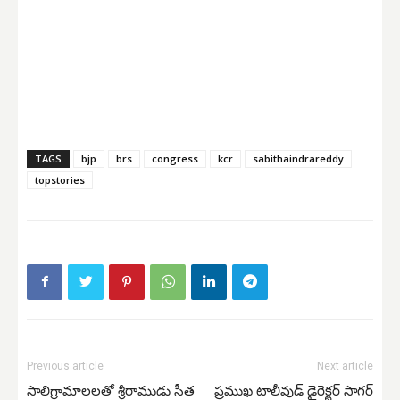
TAGS
bjp
brs
congress
kcr
sabithaindrareddy
topstories
Previous article
Next article
సాలిగ్రామాలలతో శ్రీరాముడు సీత
ప్రముఖ టాలీవుడ్​ డైరెక్టర్​ సాగర్​