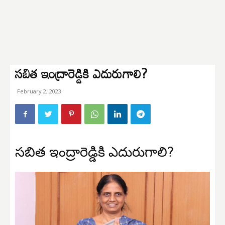
సబిత ఇంద్రారెడ్డికి ఎదురుగాలి?
February 2, 2023
సబిత ఇంద్రారెడ్డికి ఎదురుగాలి?