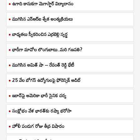
ఉగాది కానుకగా మెగాస్టార్ విద్యాదానం
ముగిసిన ఎన్ఆర్ఐ శ్వేత అంత్యక్రియలు
బాధ్యతలు స్వీకరించిన ఎర్రబెల్లి స్వర్ణ
భారీగా మావోల లొంగుబాటు..మరి గణపతి?
ముగిసిన అమిత్ షా – రేవంత్ రెడ్డి భేటీ
25 వేల బోగస్ ఉద్యోగులపై ఫోరెన్సిక్ ఆడిట్
ఇరాన్‌పై అమెరికా భారీ సైనిక చర్య
సంక్షోభం వేళ భారత్‌కు రష్యా భరోసా
హోలీ పండుగ రోజు తీవ్ర విషాదం