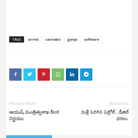
TAGS
arrest
cannabis
ganja
software
Previous article
Next article
ఆయుష్ మంత్రిత్వశాఖ కీలక
మళ్లీ పెరిగిన పెట్రోల్ , డీజిల్
నిర్ణయం
ధరలు