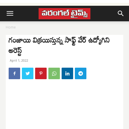
Home
గంజాయి విక్రయిస్తున్న సాఫ్ట్ వేర్ ఉద్యోగిని
అరెస్ట్
April 1, 2022