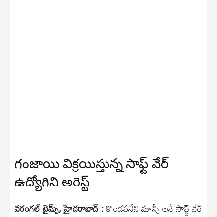
గంజాయి విక్రయిస్తున్న సాఫ్ట్ వేర్
ఉద్యోగిని అరెస్ట్
వరంగల్ టైమ్స్, హైదరాబాద్ :
కొండపనేని మాన్సీ అనే సాఫ్ట్ వేర్