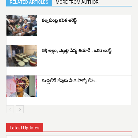
RELATED ARTICLES
MORE FROM AUTHOR
కల్వకుంట్ల కవిత అరెస్ట్
కల్తీ అల్లం, వెల్లుల్లి పేస్టు తయారీ.. ఒకరి అరెస్ట్
డూప్లికేట్ దేవుడు మీద పోక్సో కేసు..
Latest Updates