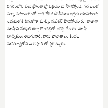
నగరంలోని పలు ప్రాంతాల్లో విక్రయాలు సాగిస్తోంది. గత నెలలో
పక్కా సమాచారంతో దాడి చేసిన పోలీసులు ఇద్దరు యువకులను
అదుపులోకి తీసుకోగా మాన్సీ, మనేకర్ పారిపోయారు. తాజాగా
మాన్సీని మేడ్చల్ జిల్లా కొంపల్లిలో అరెస్ట్ చేశారు. మాన్సీ
పూర్వీకులు తెలుగువారే. వారు చాలాకాలం కిందట
మహారాష్ట్రలోని నాగపూర్ లో స్థిరపడ్డారు.