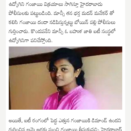
ఉద్యోగిని గంజాయి విక్రయాలు సాగిస్తూ హైదరాబాదు
పోలీసులకు పట్టుబడింది. మాన్సీ తన భర్త మదన్ మనేకర్ తో
కలిసి గంజాయి దందా నడిపిస్తున్నట్టు బోయిన్ పల్లి పోలీసులు
గుర్తించారు. కొండపనేని మాన్సీ ఓ బహుళ జాతి ఐటీ సంస్థలో
ఉద్యోగినిగా పనిచేస్తోంది.
అయితే, ఐటీ రంగంలో పెద్ద ఎత్తున గంజాయికి డిమాండ్ ఉందని
గుర్తించిన ఆమె అరకు నుంచి గంజాయి తీసుకువచ్చి హైదరాబాద్