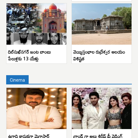
దిల్‌సుఖ్‌నగర్ జంట బాంబు
వెయ్యిస్తంభాల రుద్రేశ్వర ఆలయం
పేలుళ్లకు 13 యేళ్లు
విశిష్టత
Cinema
ఉగాది కానుకగా మెగాస్టార్
గ్రాండ్ గా అల్లు శిరీష్ ప్రీ వెడ్డింగ్