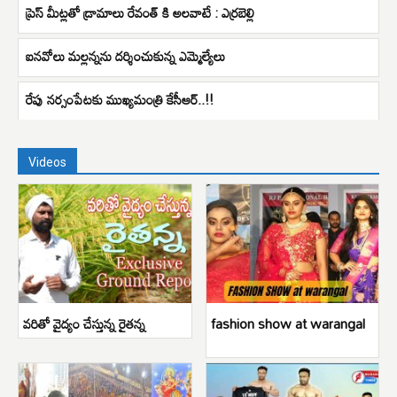
ప్రెస్ మీట్లతో డ్రామాలు రేవంత్ కి అలవాటే : ఎర్రబెల్లి
ఐనవోలు మల్లన్నను దర్శించుకున్న ఎమ్మెల్యేలు
రేపు నర్సంపేటకు ముఖ్యమంత్రి కేసీఆర్..!!
Videos
వరితో వైద్యం చేస్తున్న రైతన్న
fashion show at warangal