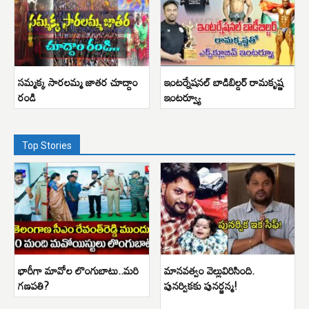
సమ్మక్క సారలమ్మ జాతర చూద్దాం
ఇంటర్నేషనల్ బాడిబిల్డర్ రామకృష్ణ
రండి
ఇంటర్వ్యూ
Top Stories
భారీగా మావోల లొంగుబాటు..మరి
మానవత్వం వెల్లువిరిసింది.
గణపతి?
పునర్వికకు పునర్జన్మ!