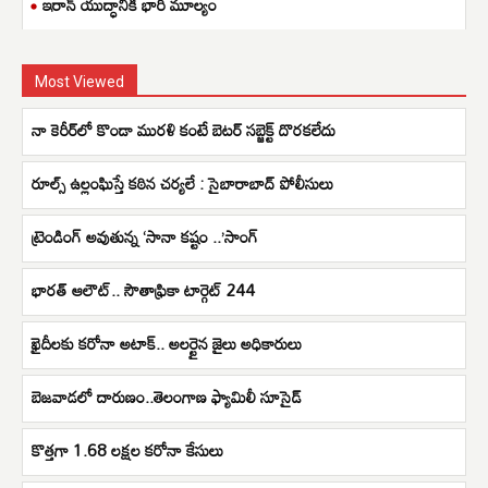
ఇరాన్ యుద్ధానికి భారీ మూల్యం
Most Viewed
నా కెరీర్‌లో కొండా మురళి కంటే బెటర్ సబ్జెక్ట్ దొరకలేదు
రూల్స్ ఉల్లంఘిస్తే కఠిన చర్యలే : సైబారాబాద్ పోలీసులు
ట్రెండింగ్ అవుతున్న ‘సానా కష్టం ..’సాంగ్
భారత్ ఆలౌట్.. సౌతాఫ్రికా టార్గెట్ 244
ఖైదీలకు కరోనా అటాక్.. అలర్టైన జైలు అధికారులు
బెజవాడలో దారుణం..తెలంగాణ ఫ్యామిలీ సూసైడ్
కొత్తగా 1.68 లక్షల కరోనా కేసులు