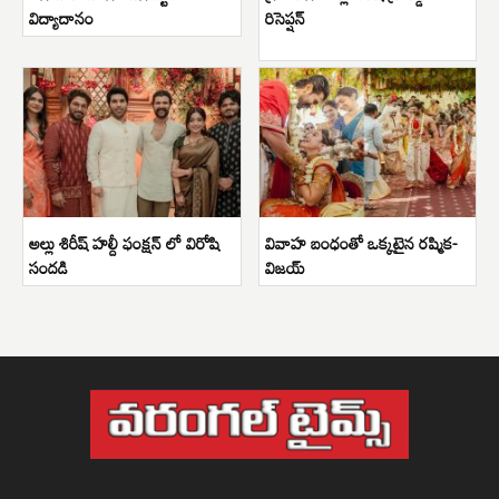
విద్యాదానం
రిసెప్షన్
అల్లు శిరీష్ హల్దీ ఫంక్షన్ లో విరోషి
వివాహ బంధంతో ఒక్కటైన రష్మిక-
సందడి
విజయ్