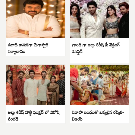
ఉగాది కానుకగా మెగాస్టార్
గ్రాండ్ గా అల్లు శిరీష్ ప్రీ వెడ్డింగ్
విద్యాదానం
రిసెప్షన్
అల్లు శిరీష్ హల్దీ ఫంక్షన్ లో విరోషి
వివాహ బంధంతో ఒక్కటైన రష్మిక-
సందడి
విజయ్