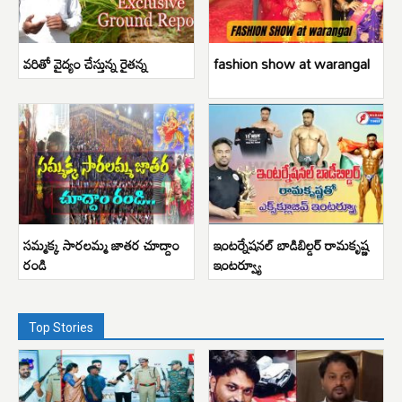
వరితో వైద్యం చేస్తున్న రైతన్న
fashion show at warangal
సమ్మక్క సారలమ్మ జాతర చూద్దాం
ఇంటర్నేషనల్ బాడిబిల్డర్ రామకృష్ణ
రండి
ఇంటర్వ్యూ
Top Stories