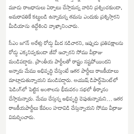
మూడు రాజధానులు ఏర్పాటు చేస్తామన్న వారిని ప్రశ్నించకుండా,
అమరావతికే కట్టుబడి ఉన్నామన్న తమను ఎందుకు ప్రశ్నిస్తారని
మీడియాను ఉద్దేశించి వ్యాఖ్యానించారు.
సీఎం జగన్ ఆరేళ్లు రోడ్డు మీద నడిచారని, ఇప్పుడు ప్రతిపక్షాలను
రోడ్డు ఎక్కనివ్వకుండా జీవో ఇచ్చారని సోము వీర్రాజు
మండిపడ్డారు. ప్రాంతీయ పార్టీలతో రాష్ట్రం నష్టపోయిందని
అన్నారు మేము అభివృద్ధి చేస్తుంటే ఇతర పార్టీలు రాజకీయాలు
మాట్లాడుతున్నాయని మండిపడ్డారు. ఆయుష్ డిపార్ట్‌మెంట్‌లో
పెడింగ్‌లో పెట్టిన అంశాలను భీమవరం సభలో తీర్మానం
చేస్తామన్నారు. మేము చేస్తున్న అభివృద్ధి చెపుతున్నామని… ఇతర
రాజకీయపార్టీలు కేవలం హడావిడి చేస్తున్నాయని సోము వీర్రాజు
విమర్శించారు.