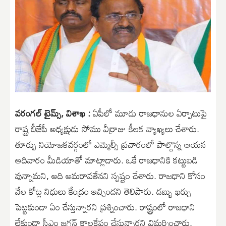
వరంగల్ టైమ్స్, విశాఖ :
ఏపీలో మూడు రాజధానుల ఏర్పాటుపై
రాష్ట్ర బీజేపీ అధ్యక్షుడు సోము వీర్రాజు కీలక వ్యాఖ్యలు చేశారు.
తూర్పు నియోజకవర్గంలో ఎమ్మెల్సీ ప్రచారంలో పాల్గొన్న ఆయన
ఆదివారం మీడియాతో మాట్లాడారు. ఒకే రాజధానికి కట్టుబడి
వున్నామని, అది అమరావతేనని స్పష్టం చేశారు. రాజధాని కోసం
వేల కోట్ల నిధులు కేంద్రం ఇచ్చిందని తెలిపారు. డబ్బు ఖర్చు
పెట్టకుండా ఏం చేస్తున్నారని ప్రశ్నించారు. రాష్ట్రంలో రాజధాని
లేకుండా సీఎం జగన్ కాలక్షేపం చేస్తున్నారని విమర్శించారు.