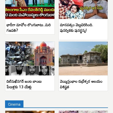
భారీగా మావోల లొంగుబాటు..మరి
మానవత్వం వెల్లువిరిసింది.
గణపతి?
పునర్వికకు పునర్జన్మ!
దిల్‌సుఖ్‌నగర్ జంట బాంబు
వెయ్యిస్తంభాల రుద్రేశ్వర ఆలయం
పేలుళ్లకు 13 యేళ్లు
విశిష్టత
Cinema