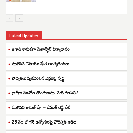
Latest Updates
ఉగాది కానుకగా మెగాస్టార్ విద్యాదానం
ముగిసిన ఎన్ఆర్ఐ శ్వేత అంత్యక్రియలు
బాధ్యతలు స్వీకరించిన ఎర్రబెల్లి స్వర్ణ
భారీగా మావోల లొంగుబాటు..మరి గణపతి?
ముగిసిన అమిత్ షా – రేవంత్ రెడ్డి భేటీ
25 వేల బోగస్ ఉద్యోగులపై ఫోరెన్సిక్ ఆడిట్