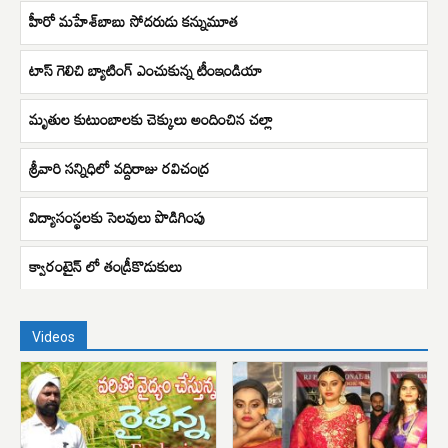
హీరో మహేశ్‌బాబు సోదరుడు కన్నుమూత
టాస్ గెలిచి బ్యాటింగ్ ఎంచుకున్న టీంఇండియా
మృతుల కుటుంబాలకు చెక్కులు అందించిన చల్లా
శ్రీవారి సన్నిధిలో వద్దిరాజు రవిచంద్ర
విద్యాసంస్థలకు సెలవులు పొడిగింపు
క్వారంటైన్ లో తండ్రీకొడుకులు
Videos