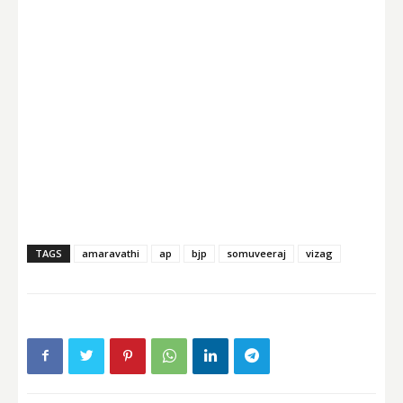
TAGS
amaravathi
ap
bjp
somuveeraj
vizag