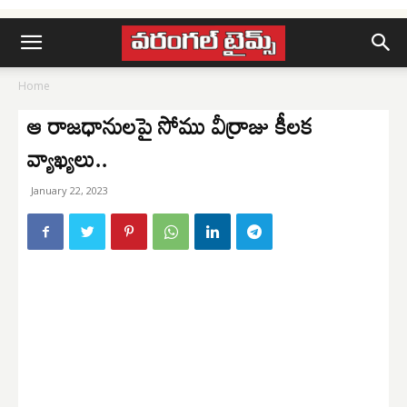
Home
ఆ రాజధానులపై సోము వీర్రాజు కీలక
వ్యాఖ్యలు..
January 22, 2023