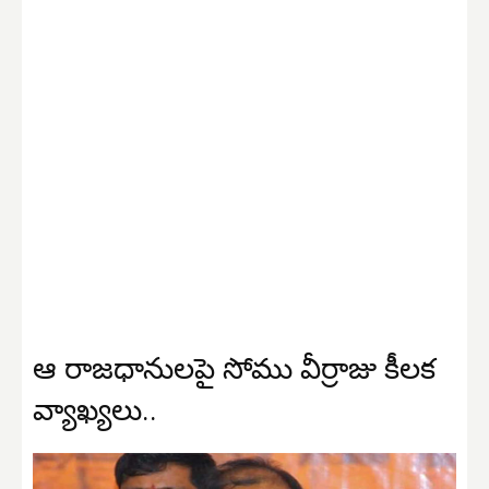
ఆ రాజధానులపై సోము వీర్రాజు కీలక
వ్యాఖ్యలు..