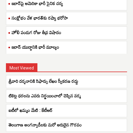
ఇరాన్‌పై అమెరికా భారీ సైనిక చర్య
సంక్షోభం వేళ భారత్‌కు రష్యా భరోసా
హోలీ పండుగ రోజు తీవ్ర విషాదం
ఇరాన్ యుద్ధానికి భారీ మూల్యం
Most Viewed
శ్రీవారి దర్శనానికి సిఫార్సు లేఖల స్వీకరణ రద్దు
టికెట్ల ధరలను ఎవరు నిర్ణయించాలో చెప్పిన వర్మ
ఐటీలో ఖమ్మం మేటి : కేటీఆర్
తెలంగాణ అంగన్వాడీలకు మరో అరుదైన గౌరవం