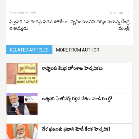
Previous article
Next article
ఫిబ్రవరి 1న కంఠస్థ పఠన పోటీలు :
నృసింహునిని దర్శించుకున్న కేంద్ర
ఇ.అమ్మడు
మంత్రి
RELATED ARTICLES
MORE FROM AUTHOR
రాష్ట్రాలకు కేంద్ర హోంశాఖ హెచ్చరికలు
అత్యధిక ఫాలోవర్స్ కల్గిన నేతగా మోడీ రికార్డ్!
దేశ ప్రజలకు ప్రధాని మోడీ కీలక హెచ్చరిక!