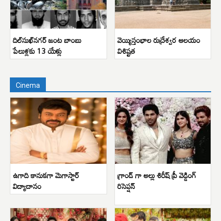
దిల్‌సుఖ్‌నగర్ జంట బాంబు
వెయ్యిస్తంభాల రుద్రేశ్వర ఆలయం
పేలుళ్లకు 13 యేళ్లు
విశిష్టత
Cinema
ఉగాది కానుకగా మెగాస్టార్
గ్రాండ్ గా అల్లు శిరీష్ ప్రీ వెడ్డింగ్
విద్యాదానం
రిసెప్షన్