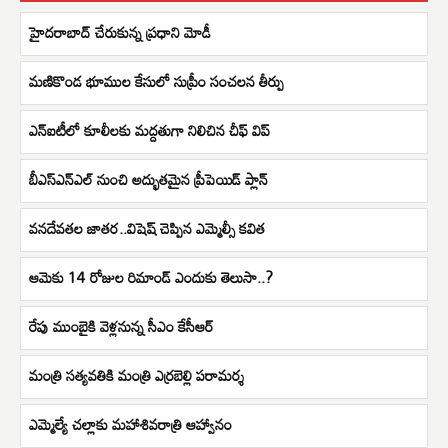
హైదరాబాద్ చేరుకున్న ప్రధాని మోడీ
మణికొండ భూముల కేసులో సుప్రీం సంచలన తీర్పు
ఎన్ఐటీలో కూలీలకు మద్దతుగా నిలిచిన చీఫ్ విప్
బీఎస్ఎన్ఎల్ నుంచి అద్భుతమైన ప్రీపెయిడ్ ప్లాన్
వనదేవతల జాతర..విషెష్ చెప్పిన ఎమ్మెల్సీ కవిత
ఆమెకు 14 రోజుల రిమాండ్ ఎందుకు తెలుసా..?
రేపు ముంబైకి వెళ్లనున్న సీఎం కేసీఆర్
మంత్రి సత్యవతికి మంత్రి ఎర్రబెల్లి పరామర్శ
ఎమ్మెల్యే చల్లాకు మహాశివరాత్రి ఆహ్వానం