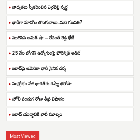
బాధ్యతలు స్వీకరించిన ఎర్రబెల్లి స్వర్ణ
భారీగా మావోల లొంగుబాటు..మరి గణపతి?
ముగిసిన అమిత్ షా – రేవంత్ రెడ్డి భేటీ
25 వేల బోగస్ ఉద్యోగులపై ఫోరెన్సిక్ ఆడిట్
ఇరాన్‌పై అమెరికా భారీ సైనిక చర్య
సంక్షోభం వేళ భారత్‌కు రష్యా భరోసా
హోలీ పండుగ రోజు తీవ్ర విషాదం
ఇరాన్ యుద్ధానికి భారీ మూల్యం
Most Viewed