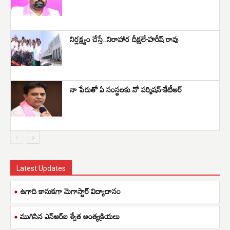
నిర్లక్ష్యం చేస్తే..నిరాహార దీక్షలే-హరీష్ రావు
నా పేరుతో ఏ సంస్థలకు నో పర్మిషన్-కేటీఆర్
Latest Updates
ఉగాది కానుకగా మెగాస్టార్ విద్యాదానం
ముగిసిన ఎన్ఆర్ఐ శ్వేత అంత్యక్రియలు