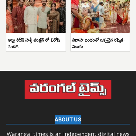
అల్లు శిరీష్ హల్దీ ఫంక్షన్ లో విరోషి
వివాహ బంధంతో ఒక్కటైన రష్మిక-
సందడి
విజయ్
ABOUT US
Warangal times is an independent digital news