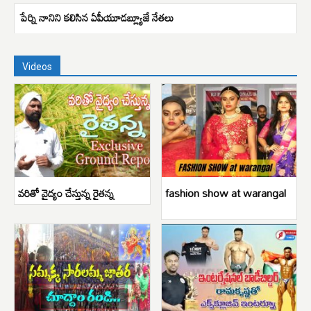
పేర్ని నానిని కలిసిన ఏపీయూడబ్ల్యూజే నేతలు
Videos
వరితో వైద్యం చేస్తున్న రైతన్న
fashion show at warangal