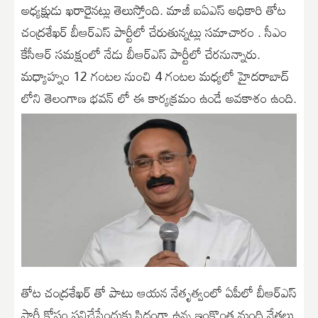
అధ్యక్షుడు ఖరారైనట్లు తెలుస్తోంది. మాజీ ఐఏఎస్ అధికారి తోట
చంద్రశేఖర్ బీఆర్ఎస్ పార్టీలో చేరుతున్నట్లు సమాచారం . సీఎం
కేసీఆర్ సమక్షంలో నేడు బీఆర్ఎస్ పార్టీలో చేరనున్నారు.
మధ్యాహ్నం 12 గంటల నుంచి 4 గంటల మధ్యలో హైదరాబాద్
లోని తెలంగాణ భవన్ లో ఈ కార్యక్రమం ఉండే అవకాశం ఉంది.
తోట చంద్రశేఖర్ తో పాటు ఆయన నేతృత్వంలో ఏపీలో బీఆర్ఎస్
పార్టీ కోసం పనిచేసేందుకు సిద్ధంగా ఉన్న ఇంకొంత మంది నేతలు