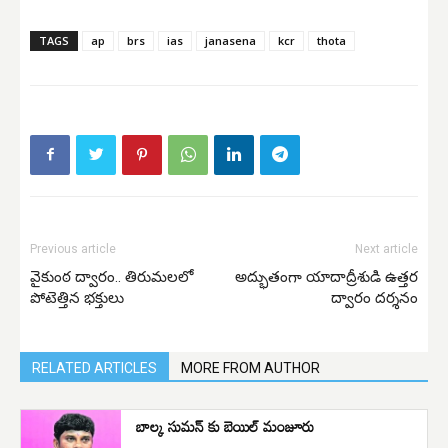
TAGS
ap
brs
ias
janasena
kcr
thota
Previous article
Next article
వైకుంఠ ద్వారం.. తిరుమలలో
అద్భుతంగా యాదాద్రీశుడి ఉత్తర
పోటెత్తిన భక్తులు
ద్వారం దర్శనం
RELATED ARTICLES
MORE FROM AUTHOR
బాల్క సుమన్ కు బెయిల్ మంజూరు