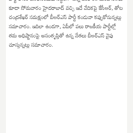
కూడా సోమవారం హైదరాబాద్ వచ్చి ఇదే వేదికపై కేసీఆర్, తోట
చంద్రశేఖర్ సమక్షంలో బీఆర్ఎస్ పార్టీ కండువా కప్పుకోనున్నట్లు
సమాచారం. ఇదిలా ఉండగా, ఏపీలో పలు రాజకీయ పార్టీల్లో
తమ అధిష్టానంపై అసంతృప్తితో ఉన్న నేతలు బీఆర్ఎస్ వైపు
చూస్తున్నట్లు సమాచారం.