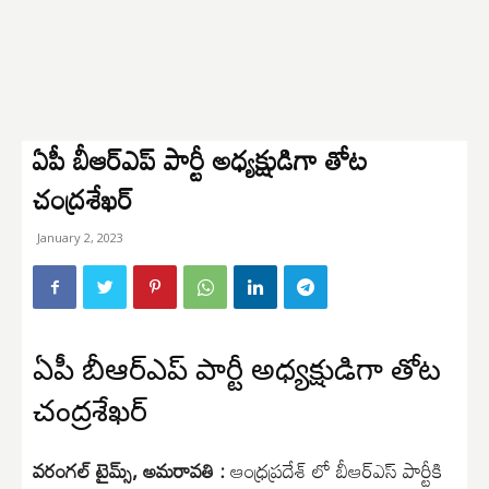
ఏపీ బీఆర్ఎప్ పార్టీ అధ్యక్షుడిగా తోట
చంద్రశేఖర్
January 2, 2023
ఏపీ బీఆర్ఎప్ పార్టీ అధ్యక్షుడిగా తోట
చంద్రశేఖర్
వరంగల్ టైమ్స్, అమరావతి :
ఆంధ్రప్రదేశ్ లో బీఆర్ఎస్ పార్టీకి