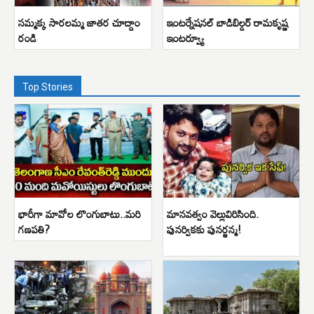
సమ్మక్క సారలమ్మ జాతర చూద్దాం
ఇంటర్నేషనల్ బాడిబిల్డర్ రామకృష్ణ
రండి
ఇంటర్వ్యూ
Top Stories
భారీగా మావోల లొంగుబాటు..మరి
మానవత్వం వెల్లువిరిసింది.
గణపతి?
పునర్వికకు పునర్జన్మ!