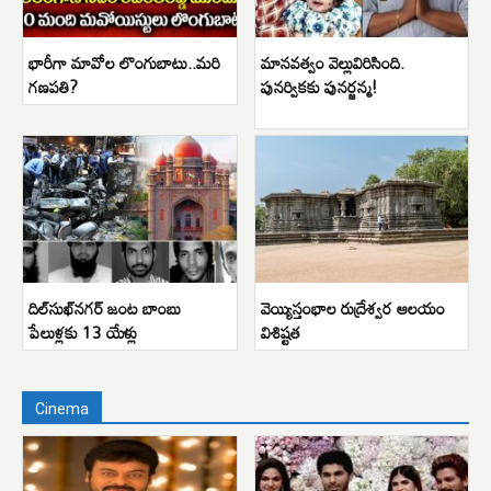
భారీగా మావోల లొంగుబాటు..మరి
మానవత్వం వెల్లువిరిసింది.
గణపతి?
పునర్వికకు పునర్జన్మ!
దిల్‌సుఖ్‌నగర్ జంట బాంబు
వెయ్యిస్తంభాల రుద్రేశ్వర ఆలయం
పేలుళ్లకు 13 యేళ్లు
విశిష్టత
Cinema