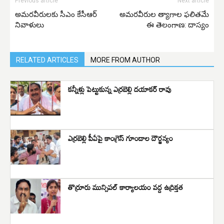
Previous article
Next article
అమరవీరులకు సీఎం కేసీఆర్‌
అమరవీరుల త్యాగాల ఫలితమే
నివాళులు
ఈ తెలంగాణ: దాస్యం
RELATED ARTICLES
MORE FROM AUTHOR
కన్నీళ్లు పెట్టుకున్న ఎర్రబెల్లి దయాకర్ రావు
ఎర్రబెల్లి పీఏపై కాంగ్రెస్ గూండాల దౌర్జన్యం
తొర్రూరు మున్సిపల్ కార్యాలయం వద్ద ఉద్రిక్తత