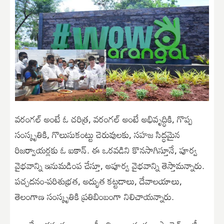
వ‌రంగ‌ల్ అంటే ఓ చ‌రిత్ర‌, వ‌రంగ‌ల్ అంటే అభివృద్ధికి, గొప్ప
సంస్కృతికి, గొలుసుకంట్టు చెరువుల‌కు, స‌హ‌జ సిద్ధ‌మైన
రిజ‌ర్వాయ‌ర్ల‌కు ఓ ఐకాన్. ఈ ఒర‌వ‌డిని కొన‌సాగిస్తూనే, పూర్వ
వైభ‌వాన్ని ఇనుమ‌డింప చేస్తూ, అపూర్వ వైభ‌వాన్ని తెస్తామ‌న్నారు.
ప‌చ్చ‌ద‌నం-ప‌రిశుభ్ర‌త‌, అద్భుత క‌ట్ట‌డాలు, దేవాల‌యాలు,
తెలంగాణ సంస్కృతికి ప్ర‌తిబింబంగా నిలిచాయ‌న్నారు.