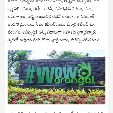
అలాగే, ఒక‌ప్పుడు అజంజాహీ మిల్లు, ఇప్పుడు అప్పారెల్, ఐటీ
వ‌స్త్ర ప‌రిశ్ర‌మ‌లు, రైల్వే జంక్ష‌న్‌, విస్తార‌మైన న‌గ‌రం, విద్యా
అవ‌కాశాలు, రాష్ట్ర రాజ‌ధానికి రెండో రాజ‌ధానిగా వ‌రంగ‌ల్
ఉంద‌న్నారు. అటు సిఎం కెసిఆర్, ఇటు మంత్రి కెటిఆర్ లు
వ‌రంగ‌ల్ అభివృద్ధికి అన్ని విధాలుగా స‌హ‌క‌రిస్తున్నార‌న్నారు.
త్వ‌ర‌లో అవుట‌ర్ రింగ్ రోడ్డు పూర్తి అయి, మ‌రిన్ని ప‌రిశ్ర‌మ‌లు