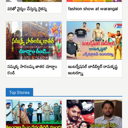
వరితో వైద్యం చేస్తున్న రైతన్న
fashion show at warangal
సమ్మక్క సారలమ్మ జాతర చూద్దాం
ఇంటర్నేషనల్ బాడిబిల్డర్ రామకృష్ణ
రండి
ఇంటర్వ్యూ
Top Stories