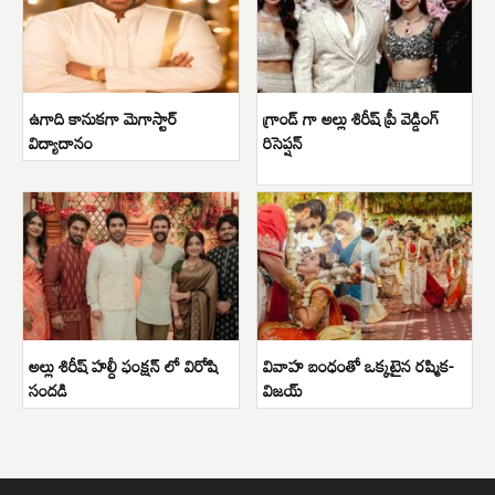
ఉగాది కానుకగా మెగాస్టార్
గ్రాండ్ గా అల్లు శిరీష్ ప్రీ వెడ్డింగ్
విద్యాదానం
రిసెప్షన్
అల్లు శిరీష్ హల్దీ ఫంక్షన్ లో విరోషి
వివాహ బంధంతో ఒక్కటైన రష్మిక-
సందడి
విజయ్