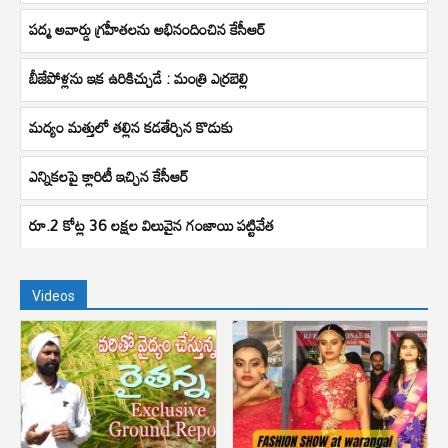
పద్మ అవార్డు గ్రహీతలను అభినందించిన కేసీఆర్
బీజేపోళ్లను ఇక ఉరికిచ్చుడే : మంత్రి ఎర్రబెల్లి
మద్యం మత్తులో తల్లిన కడతేర్చిన కొడుకు
ఎన్నికలపై క్లారిటీ ఇచ్చిన కేసీఆర్
రూ.2 కోట్ల 36 లక్షల విలువైన గంజాయి పట్టివేత
Videos