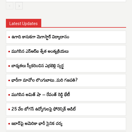
Latest Updates
ఉగాది కానుకగా మెగాస్టార్ విద్యాదానం
ముగిసిన ఎన్ఆర్ఐ శ్వేత అంత్యక్రియలు
బాధ్యతలు స్వీకరించిన ఎర్రబెల్లి స్వర్ణ
భారీగా మావోల లొంగుబాటు..మరి గణపతి?
ముగిసిన అమిత్ షా – రేవంత్ రెడ్డి భేటీ
25 వేల బోగస్ ఉద్యోగులపై ఫోరెన్సిక్ ఆడిట్
ఇరాన్‌పై అమెరికా భారీ సైనిక చర్య