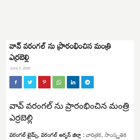
వావ్ వ‌రంగల్ ను ప్రారంభించిన మంత్రి
ఎర్రబెల్లి
June 2, 2020
వావ్ వ‌రంగల్ ను ప్రారంభించిన మంత్రి
ఎర్రబెల్లి
వరంగల్ టైమ్స్, వరంగల్ అర్బన్ జిల్లా :
చారిత్ర‌క‌, సాంస్కృతిక