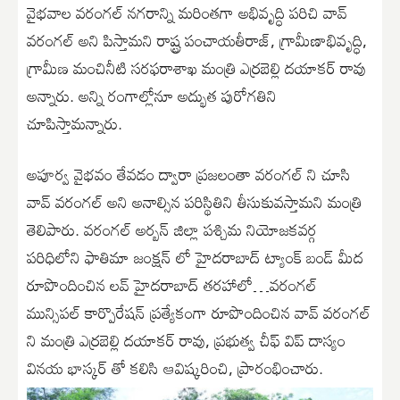
వైభ‌వాల వ‌రంగ‌ల్ న‌గ‌రాన్ని మ‌రింత‌గా అభివృద్ధి ప‌రిచి వావ్
వ‌రంగ‌ల్ అని పిస్తామ‌ని రాష్ట్ర పంచాయ‌తీరాజ్, గ్రామీణాభివృద్ధి,
గ్రామీణ మంచినీటి స‌ర‌ఫ‌రాశాఖ మంత్రి ఎర్ర‌బెల్లి ద‌యాక‌ర్ రావు
అన్నారు. అన్ని రంగాల్లోనూ అద్భుత పురోగ‌తిని
చూపిస్తామ‌న్నారు.
అపూర్వ వైభ‌వం తేవ‌డం ద్వారా ప్ర‌జ‌లంతా వ‌రంగ‌ల్ ని చూసి
వావ్ వ‌రంగ‌ల్ అని అనాల్సిన ప‌రిస్థితిని తీసుకువ‌స్తామ‌ని మంత్రి
తెలిపారు. వ‌రంగ‌ల్ అర్బ‌న్ జిల్లా ప‌శ్చిమ నియోజ‌క‌వ‌ర్గ
ప‌రిధిలోని ఫాతిమా జంక్ష‌న్ లో హైద‌రాబాద్ ట్యాంక్ బండ్ మీద
రూపొందించిన ల‌వ్ హైద‌రాబాద్ త‌ర‌హాలో…వ‌రంగ‌ల్
మున్సిపల్ కార్పొరేష‌న్ ప్ర‌త్యేకంగా రూపొందించిన వావ్ వ‌రంగ‌ల్
ని మంత్రి ఎర్ర‌బెల్లి ద‌యాక‌ర్ రావు, ప్ర‌భుత్వ చీఫ్ విప్ దాస్యం
విన‌య భాస్క‌ర్ తో క‌లిసి ఆవిష్క‌రించి, ప్రారంభించారు.