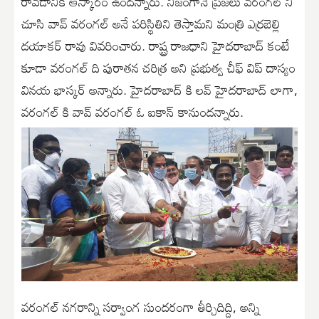
రావ‌డానికి ఆస్కారం ఉంద‌న్నారు. నిజంగానే ప్ర‌జ‌లు వ‌రంగ‌ల్ ని
చూసి వావ్ వ‌రంగ‌ల్ అనే ప‌రిస్థితిని తెస్తామ‌ని మంత్రి ఎర్ర‌బెల్లి
ద‌యాక‌ర్ రావు వివ‌రించారు. రాష్ట్ర రాజ‌ధాని హైద‌రాబాద్ కంటే
కూడా వ‌రంగ‌ల్ ది పురాత‌న చ‌రిత్ర అని ప్ర‌భుత్వ చీఫ్ విప్ దాస్యం
విన‌య భాస్క‌ర్ అన్నారు. హైద‌రాబాద్ కి ల‌వ్ హైద‌రాబాద్ లాగా,
వ‌రంగ‌ల్ కి వావ్ వ‌రంగ‌ల్ ఓ ఐకాన్ కానుంద‌న్నారు.
వ‌రంగ‌ల్ న‌గ‌రాన్ని స‌ర్వాంగ సుంద‌రంగా తీర్చిదిద్ది, అన్ని