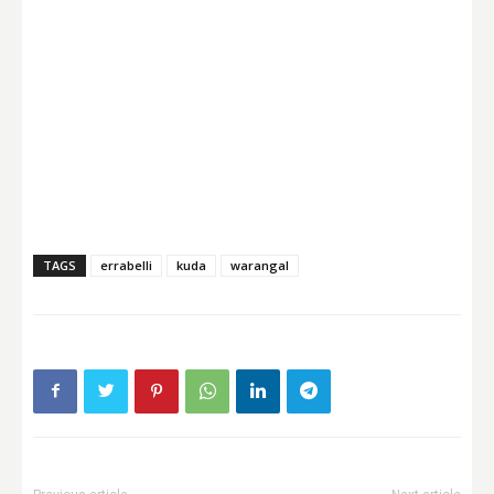
TAGS
errabelli
kuda
warangal