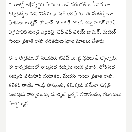
రంగాల్లో అభివృద్ధిని సాధించి వావ్ వ‌రంగ‌ల్ అనే విధంగా
తీర్చిదిద్దుతామ‌ని విన‌య భాస్క‌ర్ తెలిపారు. ఈ సంద‌ర్భంగా
ఫాతిమా జంక్ష‌న్ లో వావ్ వ‌రంగ‌ల్ ప‌క్క‌నే ఉన్న మ‌ద‌ర్ థెరిసా
విగ్ర‌హానికి మంత్రి ఎర్ర‌బెల్లి, చీఫ్ విప్ విన‌య్ భాస్క‌ర్, మేయ‌ర్
గుండా ప్ర‌కాశ్ రావు త‌దిత‌రులు పూల మాల‌లు వేశారు.
ఈ కార్య‌క్ర‌మంలో ప‌లువురు బిష‌ప్ లు, క్రైస్త‌వులు పాల్గొన్నారు.
ఈ కార్య‌క్ర‌మంలో రాజ్య‌స‌భ స‌భ్యుడు బండ ప్ర‌కాశ్, లోక్ స‌భ
స‌భ్యుడు ప‌సునూరి ద‌యాక‌ర్, మేయ‌ర్ గుండా ప్ర‌కాశ్ రావు,
క‌లెక్ట‌ర్ రాజీవ్ గాంధీ హ‌న్మంతు, క‌మిష‌న‌ర్ ప‌మేలా స‌త్ప‌తి
ప‌లువురు కార్పొరేట‌ర్లు, మార్కెట్ చైర్మ‌న్ స‌దానందం, త‌దిత‌రులు
పాల్గొన్నారు.