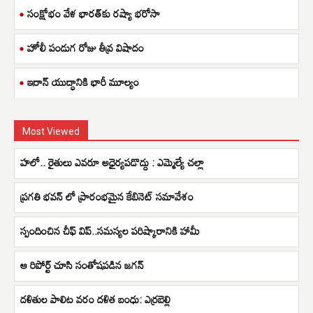
సంక్షోభం వేళ భారత్‌కు రష్యా భరోసా
హోలీ పండుగ రోజు తీవ్ర విషాదం
ఇరాన్ యుద్ధానికి భారీ మూల్యం
Most Viewed
హలో.. రైతులు ఎవరూ అధైర్యపడొద్దు : ఎమ్మెల్యే చల్లా
ప్రగతి భవన్ లో ప్రారంభమైన కేబినెట్ సమావేశం
స్పందించిన చీఫ్ విప్..సమస్యల పరిష్కారానికి హామీ
ఆ రిపోర్ట్ చూసి సంతోషపడిన జగన్
దళితుల పాలిట వరం దళిత బంధు: ఎర్రబెల్లి