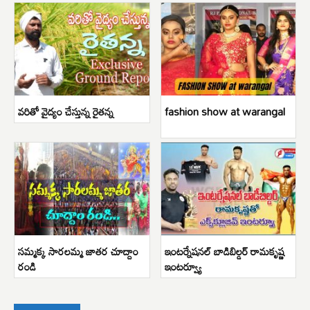
వరితో వైద్యం చేస్తున్న రైతన్న
fashion show at warangal
సమ్మక్క సారలమ్మ జాతర చూద్దాం
ఇంటర్నేషనల్ బాడిబిల్డర్ రామకృష్ణ
రండి
ఇంటర్వ్యూ