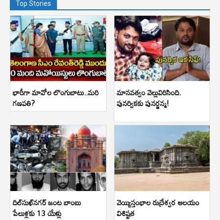
Top Stories
భారీగా మావోల లొంగుబాటు..మరి
మానవత్వం వెల్లువిరిసింది.
గణపతి?
పునర్వికకు పునర్జన్మ!
దిల్‌సుఖ్‌నగర్ జంట బాంబు
వెయ్యిస్తంభాల రుద్రేశ్వర ఆలయం
పేలుళ్లకు 13 యేళ్లు
విశిష్టత