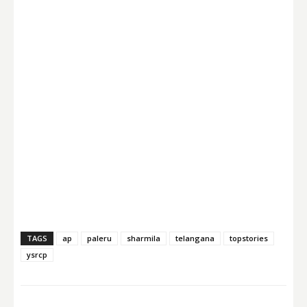
TAGS
ap
paleru
sharmila
telangana
topstories
ysrcp