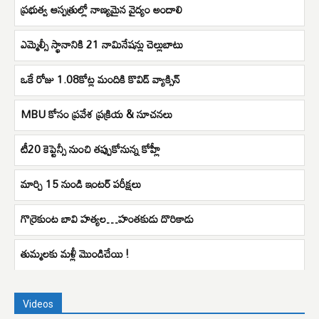
ప్రభుత్వ ఆస్పత్రుల్లో నాణ్యమైన వైద్యం అందాలి
ఎమ్మెల్సీ స్థానానికి 21 నామినేషన్లు చెల్లుబాటు
ఒకే రోజు 1.08కోట్ల మందికి కొవిడ్ వ్యాక్సిన్
MBU కోసం ప్రవేశ ప్రక్రియ & సూచనలు
టీ20 కెప్టెన్సీ నుంచి తప్పుకోనున్న కోహ్లీ
మార్చి 15 నుండి ఇంటర్ పరీక్షలు
గొర్రెకుంట బావి హత్యల…హంతకుడు దొరికాడు
తుమ్మలకు మళ్లీ మొండిచేయి !
Videos