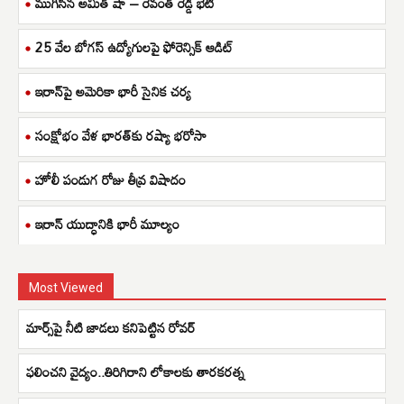
ముగిసిన అమిత్ షా – రేవంత్ రెడ్డి భేటీ
25 వేల బోగస్ ఉద్యోగులపై ఫోరెన్సిక్ ఆడిట్
ఇరాన్‌పై అమెరికా భారీ సైనిక చర్య
సంక్షోభం వేళ భారత్‌కు రష్యా భరోసా
హోలీ పండుగ రోజు తీవ్ర విషాదం
ఇరాన్ యుద్ధానికి భారీ మూల్యం
Most Viewed
మార్స్‌‌పై నీటి జాడలు కనిపెట్టిన రోవర్
ఫలించని వైద్యం..తిరిగిరాని లోకాలకు తారకరత్న