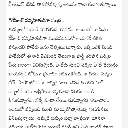
బీఆర్ఎస్ టికెట్ రాకపోవచ్చన్న అనుమానాలు కలుగుతున్నాయి.
*కేసీఆర్ సన్నిహితుడిగా ముద్ర..
తుమ్మల సీనియర్ నాయకుడు కావడం, అందులోనూ సీఎం
కేసీఆర్ సన్నిహితుడిగా ముద్రపడడంతో ఆయనకే టికెట్
వస్తుందని పాలేరు జనం చెప్పుకుంటున్నారు. అన్నింటికి మించి
పాలేరులో ఈసారి వైఎస్ఆర్ తెలంగాణ పార్టీ తరపున షర్మిల
పేరు బలంగా వినిపిస్తోంది. పాలేరు నుంచి షర్మిల పోటీ చేయడం
ఖాయమని జోరుగా ప్రచారం జరుగుతోంది. ఆ దిశగా షర్మిల
టీమ్ పాలేరులో పలు కార్యక్రమాలు చేపడుతోందని టాక్.
ఇప్పటికే జనం అభిప్రాయాన్ని కూడా పరిగణనలోకి
తీసుకున్నారట. సర్వే కూడా చేయించుకున్నారని సమాచారం.
అందులో షర్మిలకు మంచి మార్కులొచ్చాయన్న గుసగుసలు
వినిపిస్తున్నాయి. ఉమ్మడి ఖమ్మం జిల్లా వ్యాప్తంగా చూసినా
షర్మిలకు పాలేరు సీటు అయితే బెటర్ అని పార్టీ క్యాడర్ కూడా