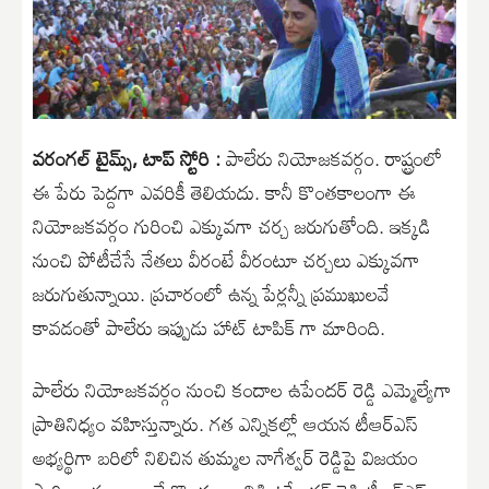
వరంగల్ టైమ్స్, టాప్ స్టోరి :
పాలేరు నియోజకవర్గం. రాష్ట్రంలో
ఈ పేరు పెద్దగా ఎవరికీ తెలియదు. కానీ కొంతకాలంగా ఈ
నియోజకవర్గం గురించి ఎక్కువగా చర్చ జరుగుతోంది. ఇక్కడి
నుంచి పోటీచేసే నేతలు వీరంటే వీరంటూ చర్చలు ఎక్కువగా
జరుగుతున్నాయి. ప్రచారంలో ఉన్న పేర్లన్నీ ప్రముఖులవే
కావడంతో పాలేరు ఇప్పుడు హాట్ టాపిక్ గా మారింది.
పాలేరు నియోజకవర్గం నుంచి కందాల ఉపేందర్ రెడ్డి ఎమ్మెల్యేగా
ప్రాతినిధ్యం వహిస్తున్నారు. గత ఎన్నికల్లో ఆయన టీఆర్ఎస్
అభ్యర్థిగా బరిలో నిలిచిన తుమ్మల నాగేశ్వర్ రెడ్డిపై విజయం