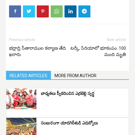
Previous article
Next article
భద్రాద్రి సీతారాముల కల్యాణ తేది
టర్కీ, సిరియాలో భూకంపం..100
ఖరారు
మంది మృతి
RELATED ARTICLES
MORE FROM AUTHOR
బాధ్యతలు స్వీకరించిన ఎర్రబెల్లి స్వర్ణ
సంబురంగా యాదగిరీశుడి ఎదుర్కోలు