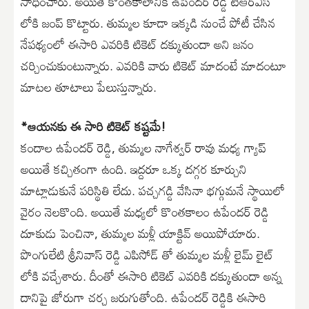
సాధించారు. అయితే కొంతకాలానికి ఉపేందర్ రెడ్డి టీఆర్ఎస్
లోకి జంప్ కొట్టారు. తుమ్మల కూడా ఇక్కడి నుంచే పోటీ చేసిన
నేపథ్యంలో ఈసారి ఎవరికి టికెట్ దక్కుతుందా అని జనం
చర్చించుకుంటున్నారు. ఎవరికి వారు టికెట్ మాదంటే మాదంటూ
మాటల తూటాలు పేలుస్తున్నారు.
*ఆయనకు ఈ సారి టికెట్ కష్టమే!
కందాల ఉపేందర్ రెడ్డి, తుమ్మల నాగేశ్వర్ రావు మధ్య గ్యాప్
అయితే కచ్చితంగా ఉంది. ఇద్దరూ ఒక్క దగ్గర కూర్చుని
మాట్లాడుకునే పరిస్థితి లేదు. పచ్చగడ్డి వేసినా భగ్గుమనే స్థాయిలో
వైరం నెలకొంది. అయితే మధ్యలో కొంతకాలం ఉపేందర్ రెడ్డి
దూకుడు పెంచినా, తుమ్మల మళ్లీ యాక్టివ్ అయిపోయారు.
పొంగులేటి శ్రీనివాస్ రెడ్డి ఎపిసోడ్ తో తుమ్మల మళ్లీ లైమ్ లైట్
లోకి వచ్చేశారు. దీంతో ఈసారి టికెట్ ఎవరికి దక్కుతుందా అన్న
దానిపై జోరుగా చర్చ జరుగుతోంది. ఉపేందర్ రెడ్డికి ఈసారి