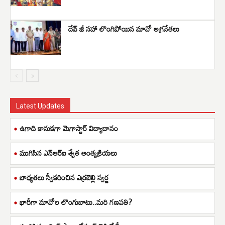
దేవ్ జీ సహా లొంగిపోయిన మావో అగ్రనేతలు
Latest Updates
ఉగాది కానుకగా మెగాస్టార్ విద్యాదానం
ముగిసిన ఎన్ఆర్ఐ శ్వేత అంత్యక్రియలు
బాధ్యతలు స్వీకరించిన ఎర్రబెల్లి స్వర్ణ
భారీగా మావోల లొంగుబాటు..మరి గణపతి?