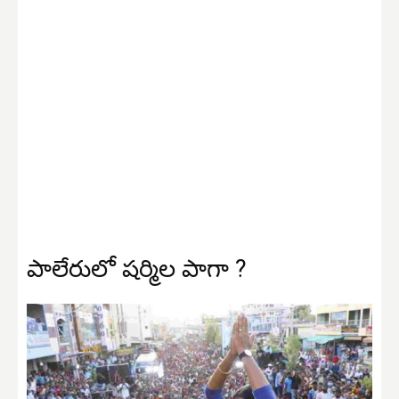
పాలేరులో షర్మిల పాగా ?