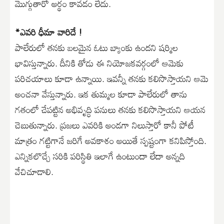
మొగ్గుతారో అర్థం కావడం లేదు.
*ఎవరి ధీమా వారిదే !
పాలేరులో తనకు బలమైన ఓటు బ్యాంకు ఉందని షర్మిల
భావిస్తున్నారు. దీనికి తోడు ఈ నియోజకవర్గంలో ఆమెకు
పరిచయాలు కూడా ఉన్నాయి. ఇవన్నీ తనకు కలిసొస్తాయని ఆమె
అంచనా వేస్తున్నారు. ఇక తుమ్మల కూడా పాలేరులో తాను
గతంలో చేపట్టిన అభివృద్ధి పనులు తనకు కలిసొస్తాయని ఆయన
చెబుతున్నారు. ప్రజలు ఎవరికి అండగా నిలుస్తారో కానీ పోటీ
మాత్రం గట్టిగానే జరిగే అవకాశం అయితే స్పష్టంగా కనిపిస్తోంది.
ఎన్నికలొచ్చే సరికి పరిస్థితి ఇలాగే ఉంటుందా లేదా అన్నది
వేచిచూడాలి.