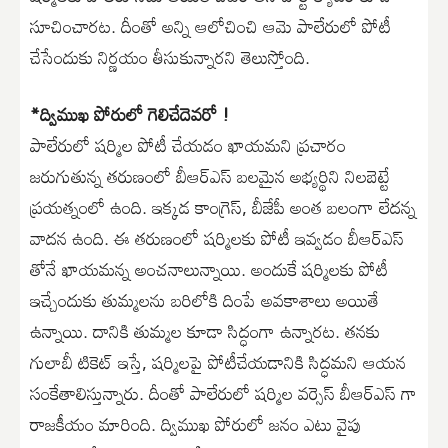
సూచించారట. దీంతో అన్ని ఆలోచించి ఆమె పాలేరులో పోటీ
చేసేందుకు నిర్ణయం తీసుకున్నారని తెలుస్తోంది.
*ద్విముఖ పోరులో గెలిచేదెవరో !
పాలేరులో షర్మిల పోటీ చేయడం ఖాయమని ప్రచారం
జరుగుతున్న తరుణంలో బీఆర్ఎస్ బలమైన అభ్యర్థిని నిలబెట్టే
ప్రయత్నంలో ఉంది. ఇక్కడ కాంగ్రెస్, బీజేపీ అంత బలంగా లేదన్న
వాదన ఉంది. ఈ తరుణంలో షర్మిలకు పోటీ ఇవ్వడం బీఆర్ఎస్
తోనే ఖాయమన్న అంచనాలున్నాయి. అందుకే షర్మిలకు పోటీ
ఇచ్చేందుకు తుమ్మలను బరిలోకి దింపే అవకాశాలు అయితే
ఉన్నాయి. దానికి తుమ్మల కూడా సిద్ధంగా ఉన్నారట. తనకు
గులాబీ టికెట్ ఇస్తే, షర్మిలపై పోటీచేయడానికి సిద్ధమని ఆయన
సంకేతాలిస్తున్నారు. దీంతో పాలేరులో షర్మిల వర్సెస్ బీఆర్ఎస్ గా
రాజకీయం మారింది. ద్విముఖ పోరులో జనం ఎటు వైపు