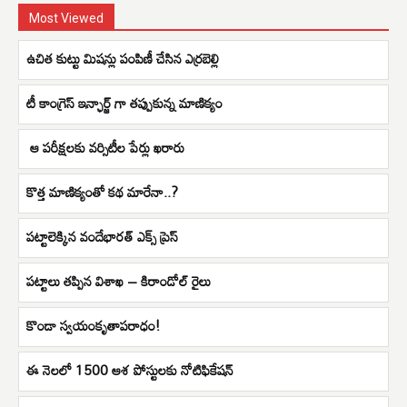
Most Viewed
ఉచిత కుట్టు మిషన్లు పంపిణీ చేసిన ఎర్రబెల్లి
టీ కాంగ్రెస్ ఇన్ఛార్జ్ గా తప్పుకున్న మాణిక్యం
ఆ పరీక్షలకు వర్సిటీల పేర్లు ఖరారు
కొత్త మాణిక్యంతో కథ మారేనా..?
పట్టాలెక్కిన వందేభారత్ ఎక్స్ ప్రెస్
పట్టాలు తప్పిన విశాఖ – కిరాండోల్ రైలు
కొండా స్వయంకృతాపరాధం!
ఈ నెలలో 1500 ఆశ పోస్టులకు నోటిఫికేషన్