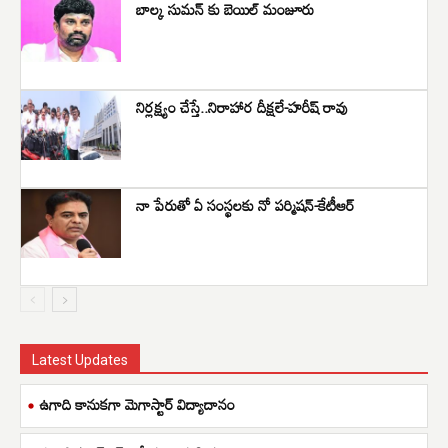
బాల్క సుమన్ కు బెయిల్ మంజూరు
నిర్లక్ష్యం చేస్తే..నిరాహార దీక్షలే-హరీష్ రావు
నా పేరుతో ఏ సంస్థలకు నో పర్మిషన్-కేటీఆర్
Latest Updates
ఉగాది కానుకగా మెగాస్టార్ విద్యాదానం