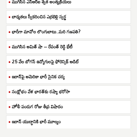
ముగిసిన ఎన్ఆర్ఐ శ్వేత అంత్యక్రియలు
బాధ్యతలు స్వీకరించిన ఎర్రబెల్లి స్వర్ణ
భారీగా మావోల లొంగుబాటు..మరి గణపతి?
ముగిసిన అమిత్ షా – రేవంత్ రెడ్డి భేటీ
25 వేల బోగస్ ఉద్యోగులపై ఫోరెన్సిక్ ఆడిట్
ఇరాన్‌పై అమెరికా భారీ సైనిక చర్య
సంక్షోభం వేళ భారత్‌కు రష్యా భరోసా
హోలీ పండుగ రోజు తీవ్ర విషాదం
ఇరాన్ యుద్ధానికి భారీ మూల్యం