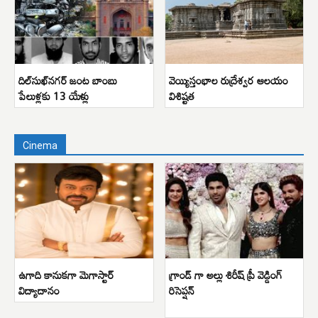
దిల్‌సుఖ్‌నగర్ జంట బాంబు
వెయ్యిస్తంభాల రుద్రేశ్వర ఆలయం
పేలుళ్లకు 13 యేళ్లు
విశిష్టత
Cinema
ఉగాది కానుకగా మెగాస్టార్
గ్రాండ్ గా అల్లు శిరీష్ ప్రీ వెడ్డింగ్
విద్యాదానం
రిసెప్షన్