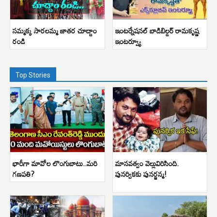
సమ్మక్క సారలమ్మ జాతర చూద్దాం
ఇంటర్నేషనల్ బాడిబిల్డర్ రామకృష్ణ
రండి
ఇంటర్వ్యూ
Top Stories
భారీగా మావోల లొంగుబాటు..మరి
మానవత్వం వెల్లువిరిసింది.
గణపతి?
పునర్వికకు పునర్జన్మ!