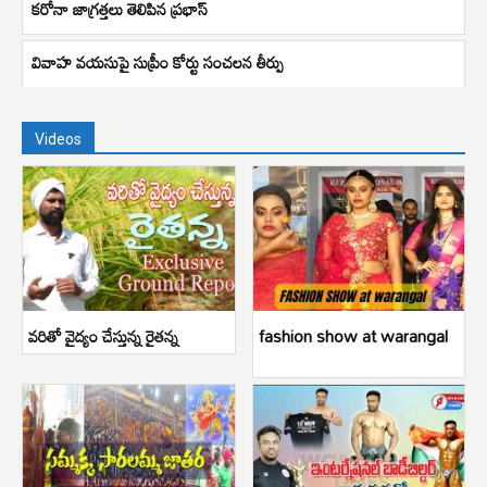
కరోనా జాగ్రత్తలు తెలిపిన ప్రభాస్
వివాహ వయసుపై సుప్రీం కోర్టు సంచలన తీర్పు
Videos
వరితో వైద్యం చేస్తున్న రైతన్న
fashion show at warangal