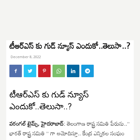
టీ‎ఆర్ఎస్ కు గుడ్ న్యూస్ ఎందుకో..తెలుసా..?
December 8, 2022
టీ‎ఆర్ఎస్ కు గుడ్ న్యూస్
ఎందుకో..తెలుసా..?
వరంగల్ టైమ్స్, హైదరాబాద్
: తెలంగాణ రాష్ట్ర సమితి పేరును..”
భారత్ రాష్ట్ర సమితి ” గా ఆమోదిస్తూ.. కేంద్ర ఎన్నికల సంఘం