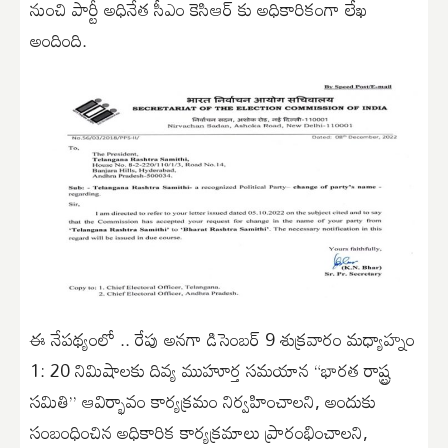
నుంచి పార్టీ అధినేత సీఎం కెసిఆర్ కు అధికారికంగా లేఖ
అందింది.
ఈ నేపథ్యంలో .. రేపు అనగా డిసెంబర్ 9 శుక్రవారం మధ్యాహ్నం
1: 20 నిమిషాలకు దివ్య ముహూర్త సమయాన “భారత రాష్ట్ర
సమితి” ఆవిర్భావం కార్యక్రమం నిర్వహించాలని, అందుకు
సంబంధించిన అధికారిక కార్యక్రమాలు ప్రారంభించాలని,