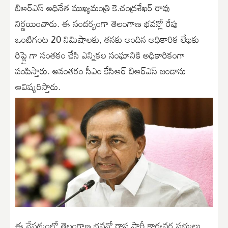
బిఆర్ఎస్ అధినేత ముఖ్యమంత్రి కె.చంద్రశేఖర్ రావు
నిర్ణయించారు. ఈ సందర్భంగా తెలంగాణ భవన్లో రేపు
ఒంటిగంట 20 నిమిషాలకు, తనకు అందిన అధికారిక లేఖకు
రిప్లై గా సంతకం చేసి ఎన్నికల సంఘానికి అధికారికంగా
పంపిస్తారు. అనంతరం సీఎం కేసిఆర్ బిఆర్ఎస్ జండాను
ఆవిష్కరిస్తారు.
ఈ నేపథ్యంలో తెలంగాణ భవన్లో రాష్ట్ర పార్టీ కార్యవర్గ సభ్యులు,