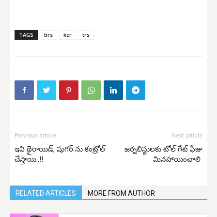
TAGS
brs
kcr
trs
Previous article
Next article
ఇవి థైరాయిడ్, షుగర్ ను కంట్రోల్
జర్నలిస్టులకు టోల్ గేట్ ఫీజు
చేస్తాయి..!!
మినహాయించాలి
RELATED ARTICLES
MORE FROM AUTHOR