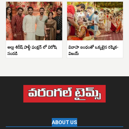
అల్లు శిరీష్ హల్దీ ఫంక్షన్ లో విరోషి
వివాహ బంధంతో ఒక్కటైన రష్మిక-
సందడి
విజయ్
ABOUT US