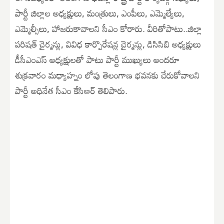
పార్టీ జిల్లాల అధ్యక్షులు, మంత్రులు, ఎంపీలు, ఎమ్మెల్యేలు,
ఎమ్మెల్సీలు, హాజరుకావాలని సీఎం కోరారు. వీరితోపాటు..జిల్లా
పరిషత్ చైర్మన్లు, వివిధ కార్పొరేషన్ల చైర్మన్లు, డిసిసిబి అధ్యక్షులు
డీసీఎంఎస్ అధ్యక్షులతో పాటు పార్టీ ముఖ్యులు అందరూ
శుక్రవారం మధ్యాహ్నం లోపు తెలంగాణ భవనకు చేరుకోవాలని
పార్టీ అధినేత సీఎం కేసిఆర్ తెలిపారు.