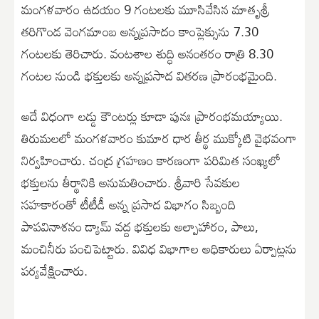
మంగళవారం ఉదయం 9 గంట‌లకు మూసివేసిన మాతృశ్రీ
త‌రిగొండ వెంగ‌మాంబ అన్న‌ప్ర‌సాదం కాంప్లెక్సును 7.30
గంట‌లకు తెరిచారు. వంట‌శాల శుద్ధి అనంత‌రం రాత్రి 8.30
గంట‌ల నుండి భ‌క్తుల‌కు అన్న‌ప్ర‌సాద విత‌ర‌ణ ప్రారంభ‌మైంది.
అదే విధంగా లడ్డు కౌంటర్లు కూడా పునః ప్రారంభమయ్యాయి.
తిరుమలలో మంగళవారం కుమార ధార తీర్థ ముక్కోటి వైభవంగా
నిర్వహించారు. చంద్ర గ్రహణం కారణంగా పరిమిత సంఖ్యలో
భక్తులను తీర్థానికి అనుమతించారు. శ్రీవారి సేవకుల
సహకారంతో టీటీడీ అన్న ప్రసాద విభాగం సిబ్బంది
పాపవినాశనం డ్యామ్ వద్ద భక్తులకు అల్పాహారం, పాలు,
మంచినీరు పంచిపెట్టారు. వివిధ విభాగాల అధికారులు ఏర్పాట్లను
పర్యవేక్షించారు.