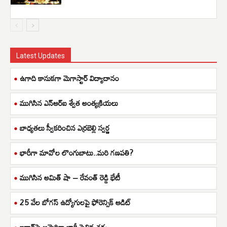
Latest Updates
ఉగాది కానుకగా మెగాస్టార్ విద్యాదానం
ముగిసిన ఎన్ఆర్ఐ శ్వేత అంత్యక్రియలు
బాధ్యతలు స్వీకరించిన ఎర్రబెల్లి స్వర్ణ
భారీగా మావోల లొంగుబాటు..మరి గణపతి?
ముగిసిన అమిత్ షా – రేవంత్ రెడ్డి భేటీ
25 వేల బోగస్ ఉద్యోగులపై ఫోరెన్సిక్ ఆడిట్
ఇరాన్‌పై అమెరికా భారీ సైనిక చర్య