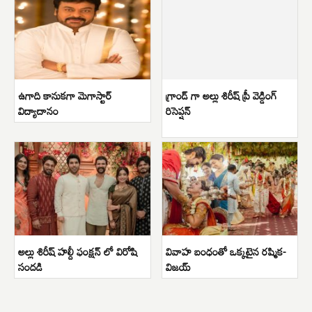
ఉగాది కానుకగా మెగాస్టార్
గ్రాండ్ గా అల్లు శిరీష్ ప్రీ వెడ్డింగ్
విద్యాదానం
రిసెప్షన్
అల్లు శిరీష్ హల్దీ ఫంక్షన్ లో విరోషి
వివాహ బంధంతో ఒక్కటైన రష్మిక-
సందడి
విజయ్