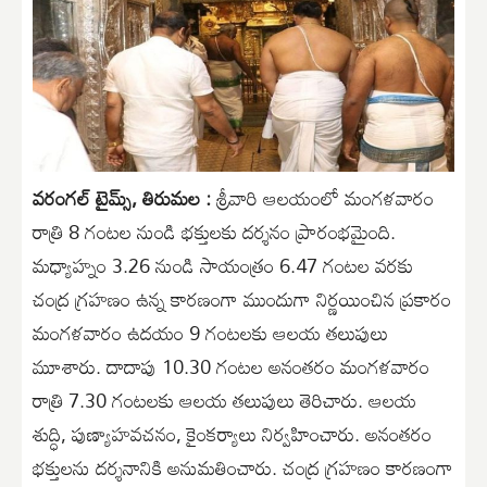
వరంగల్ టైమ్స్, తిరుమల :
శ్రీ‌వారి ఆల‌యంలో మంగళవారం
రాత్రి 8 గంట‌ల నుండి భ‌క్తుల‌కు ద‌ర్శ‌నం ప్రారంభ‌మైంది.
మధ్యాహ్నం 3.26 నుండి సాయంత్రం 6.47 గంట‌ల వ‌ర‌కు
చంద్ర గ్రహణం ఉన్న కారణంగా ముందుగా నిర్ణ‌యించిన ప్ర‌కారం
మంగళవారం ఉదయం 9 గంట‌ల‌కు ఆల‌య త‌లుపులు
మూశారు. దాదాపు 10.30 గంట‌ల అనంత‌రం మంగళవారం
రాత్రి 7.30 గంట‌ల‌కు ఆల‌య త‌లుపులు తెరిచారు. ఆల‌య
శుద్ధి, పుణ్యాహ‌వ‌చ‌నం, కైంక‌ర్యాలు నిర్వ‌హించారు. అనంతరం
భక్తులను దర్శనానికి అనుమతించారు. చంద్ర గ్ర‌హ‌ణం కార‌ణంగా