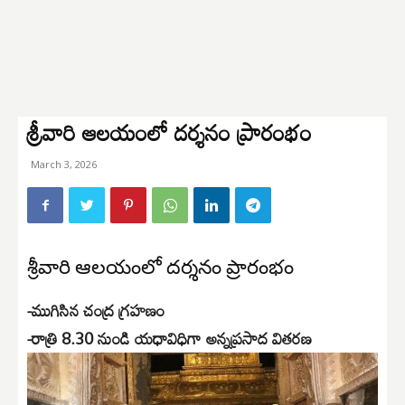
శ్రీ‌వారి ఆల‌యంలో ద‌ర్శ‌నం ప్రారంభం
March 3, 2026
శ్రీ‌వారి ఆల‌యంలో ద‌ర్శ‌నం ప్రారంభం
-ముగిసిన చంద్ర గ్ర‌హ‌ణం
-రాత్రి 8.30 నుండి య‌ధావిధిగా అన్న‌ప్ర‌సాద విత‌ర‌ణ‌