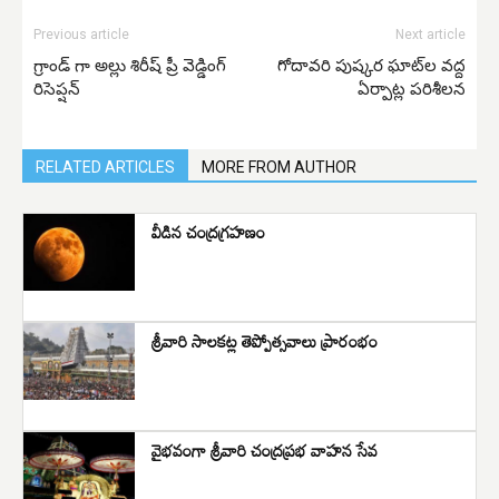
Previous article
Next article
గ్రాండ్ గా అల్లు శిరీష్ ప్రీ వెడ్డింగ్
గోదావరి పుష్కర ఘాట్‌ల వద్ద
రిసెప్షన్
ఏర్పాట్ల పరిశీలన
RELATED ARTICLES
MORE FROM AUTHOR
వీడిన చంద్రగ్రహణం
శ్రీ‌వారి సాలకట్ల తెప్పోత్సవాలు ప్రారంభం
వైభవంగా శ్రీవారి చంద్రప్రభ వాహన సేవ