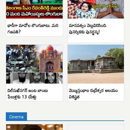
భారీగా మావోల లొంగుబాటు..మరి
మానవత్వం వెల్లువిరిసింది.
గణపతి?
పునర్వికకు పునర్జన్మ!
దిల్‌సుఖ్‌నగర్ జంట బాంబు
వెయ్యిస్తంభాల రుద్రేశ్వర ఆలయం
పేలుళ్లకు 13 యేళ్లు
విశిష్టత
Cinema