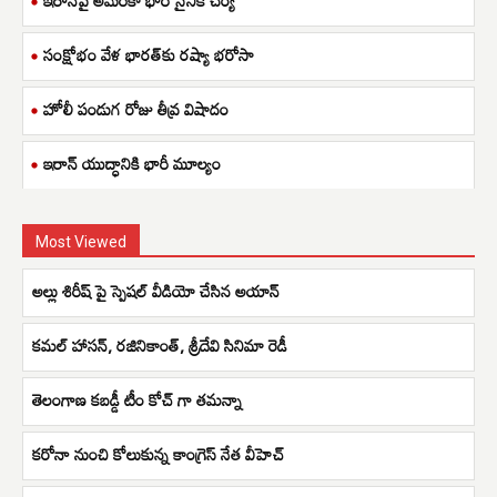
సంక్షోభం వేళ భారత్‌కు రష్యా భరోసా
హోలీ పండుగ రోజు తీవ్ర విషాదం
ఇరాన్ యుద్ధానికి భారీ మూల్యం
Most Viewed
అల్లు శిరీష్ పై స్పెషల్ వీడియో చేసిన అయాన్
క‌మ‌ల్ హాస‌న్‌, ర‌జినికాంత్‌, శ్రీ‌దేవి సినిమా రెడీ
తెలంగాణ కబడ్డీ టీం కోచ్ గా తమన్నా
కరోనా నుంచి కోలుకున్న కాంగ్రెస్‌ నేత వీహెచ్‌