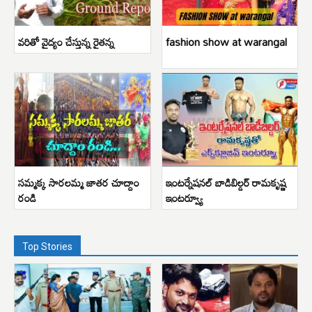
వరితో వైద్యం చేస్తున్న రైతన్న
fashion show at warangal
సమ్మక్క సారలమ్మ జాతర చూద్దాం
ఇంటర్నేషనల్ బాడిబిల్డర్ రామకృష్ణ
రండి
ఇంటర్వ్యూ
Top Stories