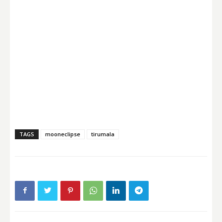
TAGS
mooneclipse
tirumala