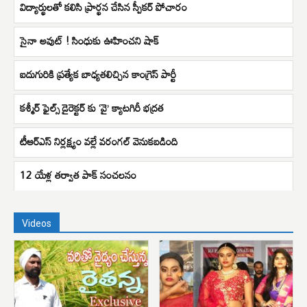
విద్యార్థులతో కలిసి ప్రార్థన చేసిన స్పీకర్ పోచారం
సైనా అవుట్ ! సింధుకు ఊహించని షాక్
ఐదుగురికి ప్రత్యేక బాధ్యతలిచ్చిన కాంగ్రెస్ పార్టీ
కశ్మీర్ ఫైల్స్ డైరెక్టర్ కు ‘వై’ క్యాటగిరీ భద్రత
టీఆర్ఎస్ నిర్లక్ష్యం వల్లే వరంగల్ వెనుకబడింది
12 యేళ్ల తర్వాత పాక్ సంచలనం
Videos