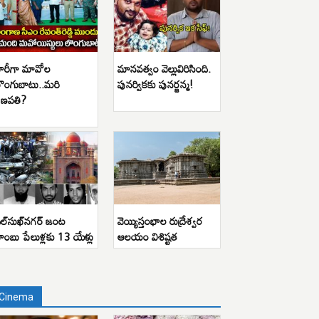
ారీగా మావోల
మానవత్వం వెల్లువిరిసింది.
ొంగుబాటు..మరి
పునర్వికకు పునర్జన్మ!
ణపతి?
ిల్‌సుఖ్‌నగర్ జంట
వెయ్యిస్తంభాల రుద్రేశ్వర
ాంబు పేలుళ్లకు 13 యేళ్లు
ఆలయం విశిష్టత
Cinema