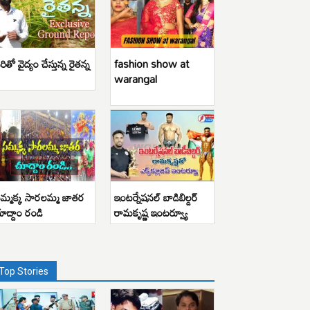
రితో వైద్యం చేస్తున్న రైతన్న
fashion show at
warangal
మ్మక్క సారలమ్మ జాతర
ఇంటర్నేషనల్ బాడిబిల్డర్
ూద్దాం రండి
రామకృష్ణ ఇంటర్వ్యూ
Top Stories