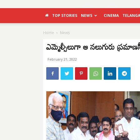
TOP STORIES
NEWS
CINEMA
TELANG
Home
News
ఎమ్మెల్సీలుగా ఆ నలుగురు ప్రమాణస
February 21, 2022