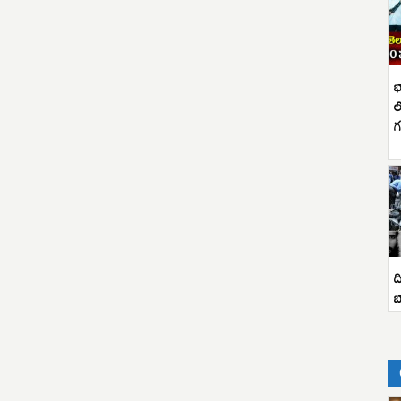
భ
ల
గ
ద
బ