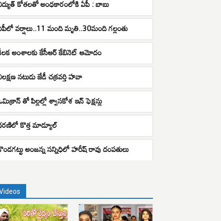
విద్యుత్ కోతలతో అంధకారంలోకి ఏపీ : బాబు
ఏపీలో వర్షాలు..11 మంది మృతి..30మంది గల్లంతు
కీలక అంశాలకు కేసీఆర్ కేబినెట్ ఆమోదం
విలక్షణ నటుడు జేడీ చక్రవర్తి హవా
మిక్రాన్ తో పిల్లల్లో శ్వాసకోశ ఇన్ ఫెక్షన్లు
ధరణిలో కొత్త మాడ్యూల్
కొండగట్టు అంజన్న సన్నిధిలో హరీష్ రావు దంపతులు
Videos