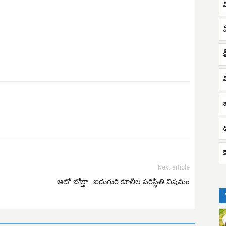
ఒ
Next article
ఆటో బోల్తా.. ఐదుగురి కూలీల పరిస్థితి విషమం