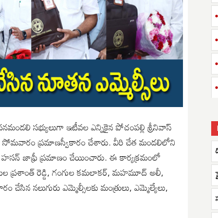
సనమండలి సభ్యులుగా ఇటీవల ఎన్నికైన పోచంపల్లి శ్రీనివాస్
 విఠల్ సోమవారం ప్రమాణస్వీకారం చేశారు. వీరి చేత మండలిలోని
్ హసన్ జాఫ్రీ ప్రమాణం చేయించారు. ఈ కార్యక్రమంలో
 వేముల ప్రశాంత్ రెడ్డి, గంగుల కమలాకర్, మహమూద్ అలీ,
వీకారం చేసిన నలుగురు ఎమ్మెల్సీలకు మంత్రులు, ఎమ్మెల్యేలు,