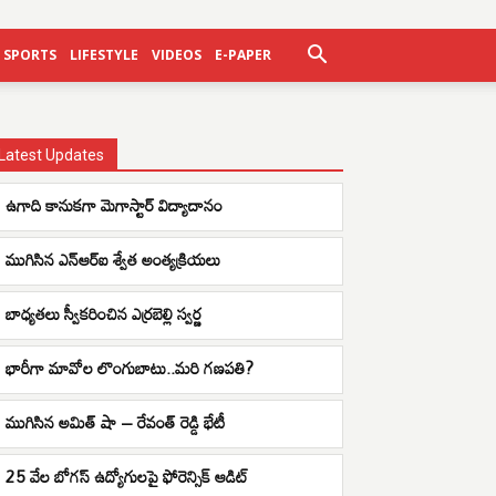
SPORTS
LIFESTYLE
VIDEOS
E-PAPER
Latest Updates
ఉగాది కానుకగా మెగాస్టార్ విద్యాదానం
ముగిసిన ఎన్ఆర్ఐ శ్వేత అంత్యక్రియలు
బాధ్యతలు స్వీకరించిన ఎర్రబెల్లి స్వర్ణ
భారీగా మావోల లొంగుబాటు..మరి గణపతి?
ముగిసిన అమిత్ షా – రేవంత్ రెడ్డి భేటీ
25 వేల బోగస్ ఉద్యోగులపై ఫోరెన్సిక్ ఆడిట్