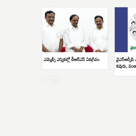
ఎమ్మెల్సీ ఎన్నికల్లో బీఆర్ఎస్ ఏకగ్రీవం
వైఎస్ఆర్సీపి 
కవురు, వంక