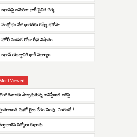
ఇరాన్‌పై అమెరికా భారీ సైనిక చర్య
సంక్షోభం వేళ భారత్‌కు రష్యా భరోసా
హోలీ పండుగ రోజు తీవ్ర విషాదం
ఇరాన్ యుద్ధానికి భారీ మూల్యం
Most Viewed
దొంగతనాలకు పాల్పడుతున్న కానిస్టేబుల్ అరెస్ట్
హైదరాబాద్ మెట్రో రైలు వేగం పెంపు..ఎంతంటే !
సత్తాచాటిన సిక్కోలు కుర్రాడు