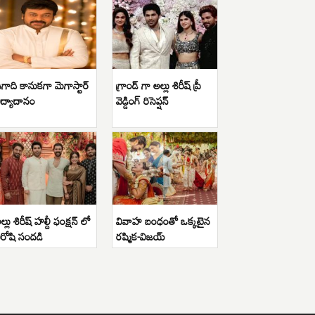
గాది కానుకగా మెగాస్టార్
గ్రాండ్ గా అల్లు శిరీష్ ప్రీ
ిద్యాదానం
వెడ్డింగ్ రిసెప్షన్
ల్లు శిరీష్ హల్దీ ఫంక్షన్ లో
వివాహ బంధంతో ఒక్కటైన
ిరోషి సందడి
రష్మిక-విజయ్