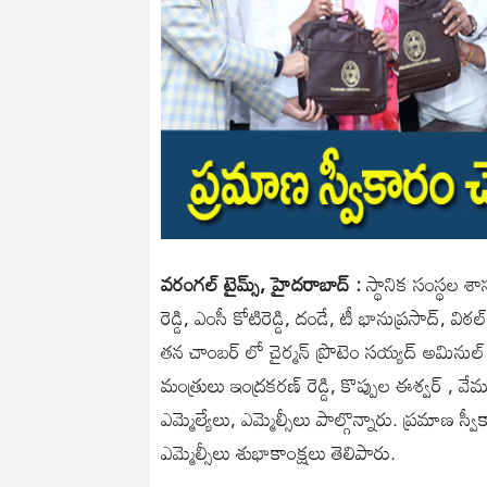
వరంగల్ టైమ్స్, హైదరాబాద్ :
స్థానిక సంస్థల శా
రెడ్డి, ఎంసీ కోటిరెడ్డి, దండే, టీ భానుప్రసాద్,
తన చాంబర్ లో చైర్మన్ ప్రొటెం సయ్యద్ అమినుల
మంత్రులు ఇంద్రకరణ్ రెడ్డి, కొప్పుల ఈశ్వర్ ,
ఎమ్మెల్యేలు, ఎమ్మెల్సీలు పాల్గొన్నారు. ప్రమాణ స్
ఎమ్మెల్సీలు శుభాకాంక్షలు తెలిపారు.