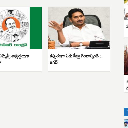
వ
ఎమ్మెల్సీ అభ్యర్థులుగా
కఛ్చితంగా ఏడు సీట్లు గెలవాల్సిందే :
ా
జగన్
స
చ