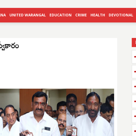
ANA
UNITED WARANGAL
EDUCATION
CRIME
HEALTH
DEVOTIONAL
్వీకారం