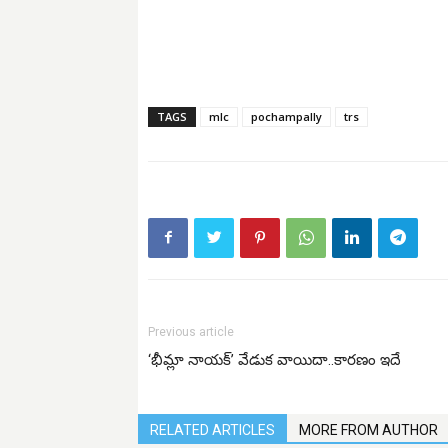
TAGS
mlc
pochampally
trs
Previous article
‘భీమ్లా నాయక్’ వేడుక వాయిదా..కారణం ఇదే
RELATED ARTICLES
MORE FROM AUTHOR