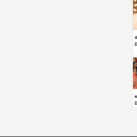
ఉ
వ
అ
వ