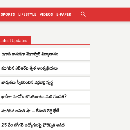
SPORTS
LIFESTYLE
VIDEOS
E-PAPER
Latest Updates
ఉగాది కానుకగా మెగాస్టార్ విద్యాదానం
ముగిసిన ఎన్ఆర్ఐ శ్వేత అంత్యక్రియలు
బాధ్యతలు స్వీకరించిన ఎర్రబెల్లి స్వర్ణ
భారీగా మావోల లొంగుబాటు..మరి గణపతి?
ముగిసిన అమిత్ షా – రేవంత్ రెడ్డి భేటీ
25 వేల బోగస్ ఉద్యోగులపై ఫోరెన్సిక్ ఆడిట్