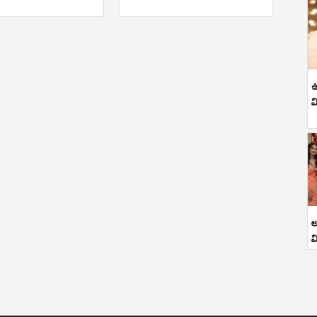
ఉ
వ
అ
వ