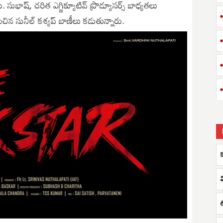
సుభాష్, చరిత ఎగ్జిక్యూటివ్ ప్రొడ్యూసర్స్ బాధ్యతలు
చిన సునీల్ కశ్యప్ బాణీలు కడుతున్నారు.
క
వ