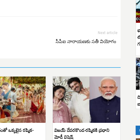
భ
Next article
ల
సీపీఐ నారాయణకు సతీ వియోగం
గ
ద
బ
తో ఒక్కటైన రష్మిక-
విజయ్ దేవరకొండ-రష్మికకి ప్రధాని
మోడీ విషెష్