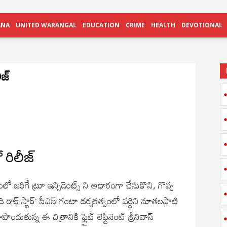
ANA
UNITED WARANGAL
EDUCATION
CRIME
HEALTH
DEVOTIONAL
ీజ్
ో రిలీజ్
తంలో జరిగే ట్రూ ఇన్సిడెంట్స్ ని ఆధారంగా చేసుకొని, గొప్ప
్కి ది రాక్ స్టార్’ సీఎస్ గంటా దర్శకత్వంలో వర్దిని నూతలపాటి
ందుతున్న ఈ చిత్రానికి ఫ్లైట్ లెఫ్టినెంట్ శ్రీనివాస్