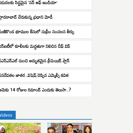
విడుదలకు సిద్ధమైన ‘సన్ ఆఫ్ ఇండియా’
హైదరాబాద్ చేరుకున్న ప్రధాని మోడీ
మణికొండ భూముల కేసులో సుప్రీం సంచలన తీర్పు
ఎన్ఐటీలో కూలీలకు మద్దతుగా నిలిచిన చీఫ్ విప్
బీఎస్ఎన్ఎల్ నుంచి అద్భుతమైన ప్రీపెయిడ్ ప్లాన్
వనదేవతల జాతర..విషెష్ చెప్పిన ఎమ్మెల్సీ కవిత
ఆమెకు 14 రోజుల రిమాండ్ ఎందుకు తెలుసా..?
Videos