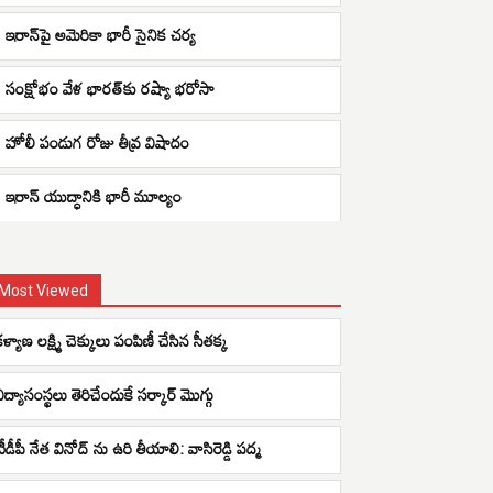
ఇరాన్‌పై అమెరికా భారీ సైనిక చర్య
సంక్షోభం వేళ భారత్‌కు రష్యా భరోసా
హోలీ పండుగ రోజు తీవ్ర విషాదం
ఇరాన్ యుద్ధానికి భారీ మూల్యం
Most Viewed
ళ్యాణ లక్ష్మి చెక్కులు పంపిణీ చేసిన సీతక్క
ిద్యాసంస్థలు తెరిచేందుకే సర్కార్ మొగ్గు
టీడీపీ నేత వినోద్ ను ఉరి తీయాలి: వాసిరెడ్డి పద్మ