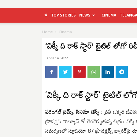
TOP STORIES
NEWS
CINEMA
TELANG
Home
Cinema
‘విక్కీ ది రాక్ స్టార్’ టైటిల్ లోగో రిల
April 14, 2022
‘విక్కీ ది రాక్ స్టార్’ టైటిల్ లోగ
వరంగల్ టైమ్స్, సినిమా డెస్క్ :
ప్రతీ ఒక్కరి జీవి
ప్రొడక్షన్ వాల్యూస్ తో తెరకెక్కుతున్న చిత్రం ‘విక
సమర్పణలో స్టూడియో 87 ప్రొడక్షన్స్ బ్యానర్‌పై రూపొ