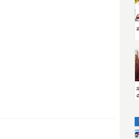
వ
స
చ