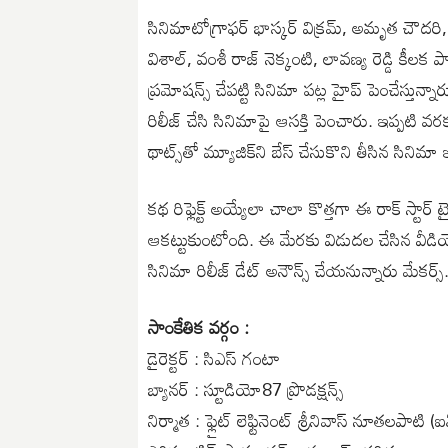
సినిమాటోగ్రాఫర్‌ భాస్కర్ విక్రమ్, అమృత చౌదరి
విశాల్, వంశీ రాజ్ నెక్కంటి, లావణ్య రెడ్డి కీలక పాత్
ప్రమోషన్స్ చేపట్టి సినిమా పట్ల హైప్ పెంచేస్తున్న
రిలీజ్ చేసి సినిమాపై ఆసక్తి పెంచారు. ఇప్పటి వర
థాట్స్‌తో మ్యూజిక్‌ని బేస్ చేసుకొని తీసిన సినిమా 
కథ రిఫ్లెక్ట్ అయ్యేలా చాలా కొత్తగా ఈ రాక్ స్టార
ఆకట్టుకుంటోంది. ఈ మేరకు విడుదల చేసిన వీడియో ప
సినిమా రిలీజ్ డేట్ అనౌన్స్ చేయనున్నారు మేకర్స్
సాంకేతిక వర్గం :
డైరెక్టర్ : సిఎస్ గంటా
బ్యానర్ : స్టూడియో87 ప్రొడక్షన్స్
నిర్మాత : ఫ్లైట్ లెఫ్టినెంట్ శ్రీనివాస్ నూతలపాటి (