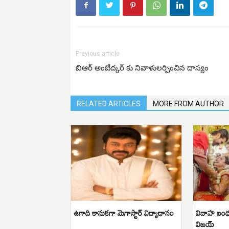
Previous article
బిఆర్ అంబేద్కర్ కు నివాళులర్పించిన దాస్యం
RELATED ARTICLES
MORE FROM AUTHOR
ఉగాది కానుకగా మెగాస్టార్ విద్యాదానం
వివాహ బంధం
విజయ్