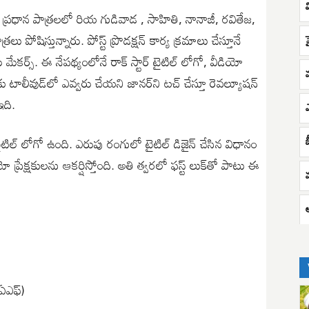
, ప్రధాన పాత్రలలో రియ గుడివాడ , సాహితి, నానాజీ, రవితేజ,
రలు పోషిస్తున్నారు. పోస్ట్ ప్రొడక్షన్ కార్య క్రమాలు చేస్తూనే
ారు మేకర్స్. ఈ నేపథ్యంలోనే రాక్ స్టార్ టైటిల్ లోగో, వీడియో
కు టాలీవుడ్‌లో ఎవ్వరు చేయని జానర్‌ని టచ్ చేస్తూ రెవల్యూషన్
ఇది.
్ టైటిల్ లోగో ఉంది. ఎరుపు రంగులో టైటిల్ డిజైన్ చేసిన విధానం
్రేక్షకులను ఆకర్షిస్తోంది. అతి త్వరలో ఫస్ట్ లుక్‌తో పాటు ఈ
.
ఐఏఎఫ్)