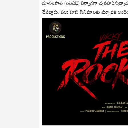
నూతలపాటి (ఐఏఎఫ్) నిర్మాతగా వ్యవహరిస్తున్నారు. 
చేపట్టారు. పలు హిట్ సినిమాలకు మ్యూజిక్ అందిం