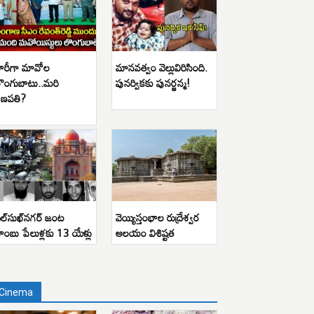
ారీగా మావోల
మానవత్వం వెల్లువిరిసింది.
ొంగుబాటు..మరి
పునర్వికకు పునర్జన్మ!
ణపతి?
ిల్‌సుఖ్‌నగర్ జంట
వెయ్యిస్తంభాల రుద్రేశ్వర
ాంబు పేలుళ్లకు 13 యేళ్లు
ఆలయం విశిష్టత
Cinema