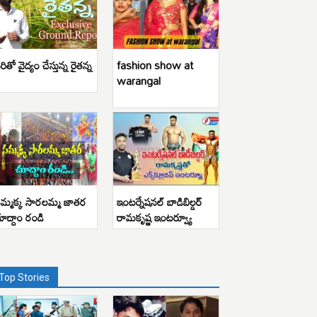
రితో వైద్యం చేస్తున్న రైతన్న
fashion show at
warangal
మ్మక్క సారలమ్మ జాతర
ఇంటర్నేషనల్ బాడిబిల్డర్
ూద్దాం రండి
రామకృష్ణ ఇంటర్వ్యూ
Top Stories