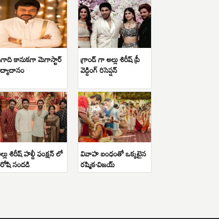
గాది కానుకగా మెగాస్టార్
గ్రాండ్ గా అల్లు శిరీష్ ప్రీ
ిద్యాదానం
వెడ్డింగ్ రిసెప్షన్
ల్లు శిరీష్ హల్దీ ఫంక్షన్ లో
వివాహ బంధంతో ఒక్కటైన
ిరోషి సందడి
రష్మిక-విజయ్