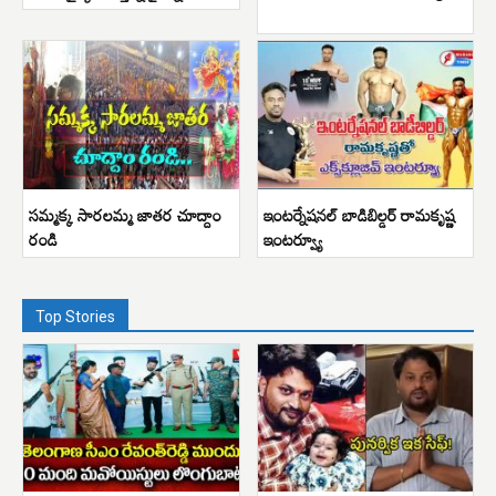
సమ్మక్క సారలమ్మ జాతర చూద్దాం
ఇంటర్నేషనల్ బాడిబిల్డర్ రామకృష్ణ
రండి
ఇంటర్వ్యూ
Top Stories