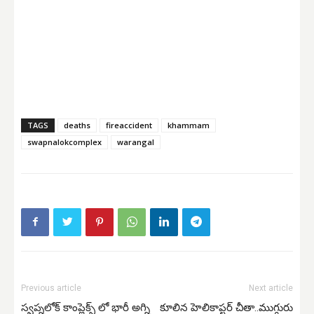
TAGS
deaths
fireaccident
khammam
swapnalokcomplex
warangal
Previous article
Next article
స్వప్నలోక్ కాంప్లెక్స్ లో భారీ అగ్ని
కూలిన హెలికాప్టర్ చీతా..ముగ్గురు