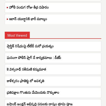
హోలీ పండుగ రోజు తీవ్ర విషాదం
ఇరాన్ యుద్ధానికి భారీ మూల్యం
Most Viewed
ప్లాస్టిక్ నిషేధంపై టీటీడీ మరో ప్రయత్నం
ఘనంగా పోలీస్ ఫ్లాగ్ డే కార్యక్రమాలు : డీజీపీ
కె.విశ్వనాథ్ సతీమణి కన్నుమూత
కాళేశ్వరం ప్రాజెక్టు లో అపశృతి
ప్రతిపక్షాల గొంతును మేమెందుకు నొక్కుతాం
బస్టాండ్ జంక్షన్ అభివృద్ధి పనులకు దాస్యం భూమి పూజ