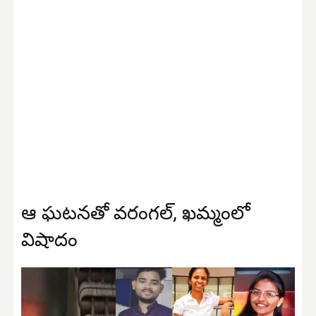
ఆ ఘటనతో వరంగల్, ఖమ్మంలో
విషాదం