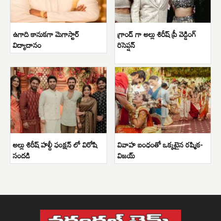
ఉగాది కానుకగా మెగాస్టార్
గ్రాండ్ గా అల్లు శిరీష్ ప్రీ వెడ్డింగ్
విద్యాదానం
రిసెప్షన్
అల్లు శిరీష్ హల్దీ ఫంక్షన్ లో విరోషి
వివాహ బంధంతో ఒక్కటైన రష్మిక-
సందడి
విజయ్