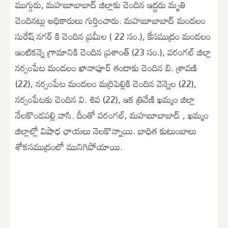
ముగ్గురు, మహబూబాబాద్ జిల్లాకు చెందిన ఇద్దరు మృతి
చెందినట్లు అధికారులు గుర్తించారు. మహబూబాబాద్ మండలం
సురేష్ నగర్ కి చెందిన ప్రమీల ( 22 సం.), కేసముద్రం మండలం
ఇంటికన్నె గ్రామానికి చెందిన ప్రశాంత్ (23 సం.), వరంగల్ జిల్లా
నర్సంపేట మండలం ఖానాపూర్ తండాకు చెందిన బి. శ్రావణి
(22), నర్సంపేట మండలం మర్రిపెల్లికి చెందిన వెన్నెల (22),
నర్సంపేటకు చెందిన వి. శివ (22), ఇక త్రివేణి ఖమ్మం జిల్లా
నేలకొండపల్లి వాసి. దీంతో వరంగల్, మహబూబాబాద్ , ఖమ్మం
జిల్లాల్లో విషాధ ఛాయలు నెలకొన్నాయి. బాధిత కుటుంబాలు
శోకసముద్రంలో మునిగిపోయాయి.