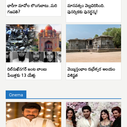
భారీగా మావోల లొంగుబాటు..మరి
మానవత్వం వెల్లువిరిసింది.
గణపతి?
పునర్వికకు పునర్జన్మ!
దిల్‌సుఖ్‌నగర్ జంట బాంబు
వెయ్యిస్తంభాల రుద్రేశ్వర ఆలయం
పేలుళ్లకు 13 యేళ్లు
విశిష్టత
Cinema