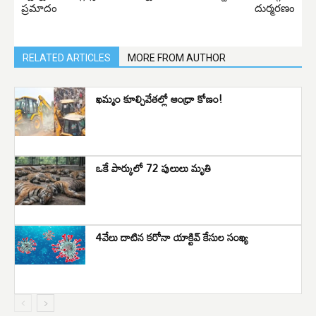
ప్రమాదం
దుర్మరణం
RELATED ARTICLES
MORE FROM AUTHOR
ఖమ్మం కూల్చివేతల్లో ఆంధ్రా కోణం!
ఒకే పార్కులో 72 పులులు మృతి
4వేలు దాటిన కరోనా యాక్టివ్ కేసుల సంఖ్య