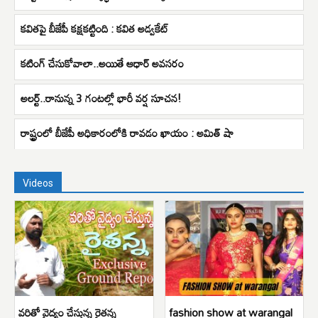
కవితపై బీజేపీ కక్షకట్టింది : కవిత అడ్వకేట్
కటింగ్ చేసుకోవాలా..అయితే ఆధార్ అవసరం
అలర్ట్..రానున్న 3 గంటల్లో భారీ వర్ష సూచన!
రాష్ట్రంలో బీజేపీ అధికారంలోకి రావడం ఖాయం : అమిత్ షా
Videos
వరితో వైద్యం చేస్తున్న రైతన్న
fashion show at warangal