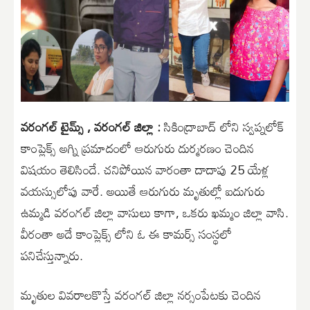
వరంగల్ టైమ్స్ , వరంగల్ జిల్లా :
సికింద్రాబాద్ లోని స్వప్నలోక్
కాంప్లెక్స్ అగ్ని ప్రమాదంలో ఆరుగురు దుర్మరణం చెందిన
విషయం తెలిసిందే. చనిపోయిన వారంతా దాదాపు 25 యేళ్ల
వయస్సులోపు వారే. అయితే ఆరుగురు మృతుల్లో ఐదుగురు
ఉమ్మడి వరంగల్ జిల్లా వాసులు కాగా, ఒకరు ఖమ్మం జిల్లా వాసి.
వీరంతా అదే కాంప్లెక్స్ లోని ఓ ఈ కామర్స్ సంస్థలో
పనిచేస్తున్నారు.
మృతుల వివరాలకొస్తే వరంగల్ జిల్లా నర్సంపేటకు చెందిన