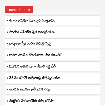
Latest Updates
ఉగాది కానుకగా మెగాస్టార్ విద్యాదానం
ముగిసిన ఎన్ఆర్ఐ శ్వేత అంత్యక్రియలు
బాధ్యతలు స్వీకరించిన ఎర్రబెల్లి స్వర్ణ
భారీగా మావోల లొంగుబాటు..మరి గణపతి?
ముగిసిన అమిత్ షా – రేవంత్ రెడ్డి భేటీ
25 వేల బోగస్ ఉద్యోగులపై ఫోరెన్సిక్ ఆడిట్
ఇరాన్‌పై అమెరికా భారీ సైనిక చర్య
సంక్షోభం వేళ భారత్‌కు రష్యా భరోసా