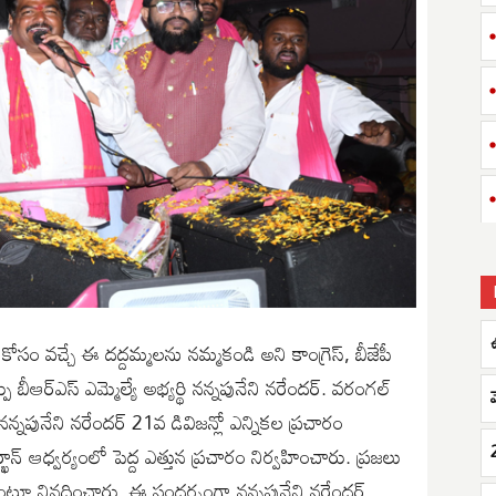
ఉ
 కోసం వచ్చే ఈ దద్దమ్మలను నమ్మకండి అని కాంగ్రెస్, బీజేపీ
ు బీఆర్ఎస్ ఎమ్మెల్యే అభ్యర్థి నన్నపునేని నరేందర్. వరంగల్
 నన్నపునేని నరేందర్ 21వ డివిజన్లో ఎన్నికల ప్రచారం
ఖాన్ ఆధ్వర్యంలో పెద్ద ఎత్తున ప్రచారం నిర్వహించారు. ప్రజలు
మంటూ నినదించారు. ఈ సందర్భంగా నన్నపునేని నరేందర్