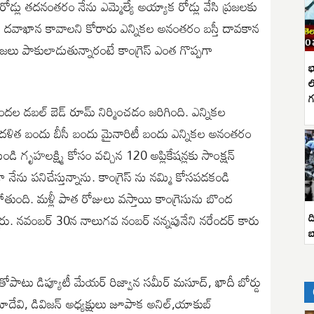
రోడ్లు తదనంతరం నేను ఎమ్మెల్యే అయ్యాక రోడ్లు వేసి ప్రజలకు
బస్తీ దవాఖాన కావాలని కోరారు ఎన్నికల అనంతరం బస్తీ దావకాన
్రజలు పాకులాడుతున్నారంటే కాంగ్రెస్ ఎంత గొప్పగా
భ
ల
గ
ల డబల్ బెడ్ రూమ్ నిర్మించడం జరిగింది. ఎన్నికల
దళిత బందు బీసీ బందు మైనారిటీ బందు ఎన్నికల అనంతరం
 గృహలక్ష్మి కోసం వచ్చిన 120 అప్లికేషన్లకు సాంక్షన్
 నేను పనిచేస్తున్నాను. కాంగ్రెస్ ను నమ్మి కోసపడకండి
ోతుంది. మళ్లీ పాత రోజులు వస్తాయి కాంగ్రెసును బొంద
ద
రు. నవంబర్ 30న నాలుగవ నంబర్ నన్నపునేని నరేందర్ కారు
బ
 తోపాటు డిప్యూటీ మేయర్ రిజ్వాన సమీర్ మసూద్, ఖాదీ బోర్డు
ాదేవి, డివిజన్ అధ్యక్షులు జూపాక అనిల్,యాకుబ్