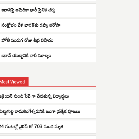
ఇరాన్‌పై అమెరికా భారీ సైనిక చర్య
సంక్షోభం వేళ భారత్‌కు రష్యా భరోసా
హోలీ పండుగ రోజు తీవ్ర విషాదం
ఇరాన్ యుద్ధానికి భారీ మూల్యం
Most Viewed
క్రెయిన్ నుంచి సేఫ్ గా చేరుకున్న విద్యార్థులు
మెట్టుగుట్ట రామలింగేశ్వరునికి జంగా ప్రత్యేక పూజలు
24 గంటల్లో వైరస్ తో 703 మంది మృతి