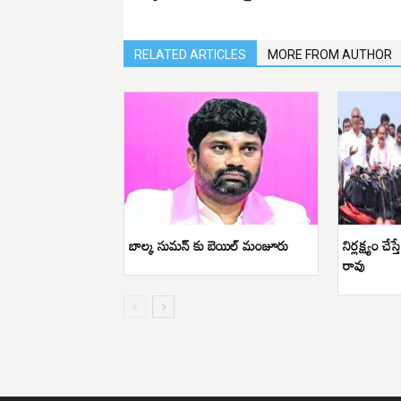
RELATED ARTICLES
MORE FROM AUTHOR
బాల్క సుమన్ కు బెయిల్ మంజూరు
నిర్లక్ష్యం చే
రావు