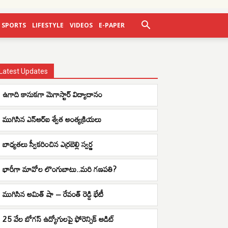
SPORTS
LIFESTYLE
VIDEOS
E-PAPER
Latest Updates
ఉగాది కానుకగా మెగాస్టార్ విద్యాదానం
ముగిసిన ఎన్ఆర్ఐ శ్వేత అంత్యక్రియలు
బాధ్యతలు స్వీకరించిన ఎర్రబెల్లి స్వర్ణ
భారీగా మావోల లొంగుబాటు..మరి గణపతి?
ముగిసిన అమిత్ షా – రేవంత్ రెడ్డి భేటీ
25 వేల బోగస్ ఉద్యోగులపై ఫోరెన్సిక్ ఆడిట్