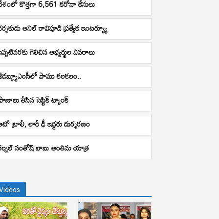
దేశంలో కొత్తగా 6,561 కరోనా కేసులు
దర్శకుడు అనిల్ రావిపూడి ప్రత్యేక ఇంటర్వ్యూ
ఇప్పటివరకు గెలిచిన అభ్యర్థుల వివరాలు
జీడబ్ల్యూఎంసీలో పాము కలకలం..
్రాణాలు తీసిన సెప్టిక్ ట్యాంక్
ఆటో ట్రాలీ, లారీ ఢీ ఇద్దరు దుర్మరణం
కల్నల్‌ సంతోష్ బాబు‌ అంతిమ యాత్ర
Videos