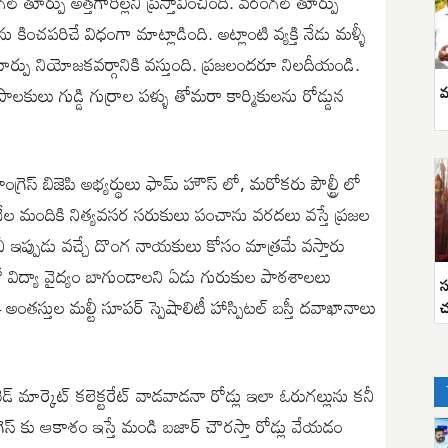
తూర్పు అత్తగారిల్లని ప్రస్తావించింది. వరంగల్ తూర్పు
 కించపరిచే విధంగా మాట్లాడింది. అట్లాంటి వ్యక్తి నేడు మళ్ళీ
ూర్పు నియోజకవర్గానికి వస్తుంది. ప్రజలందరూ నిలదీయండి.
లకులు గుడ్డి గుర్రాల పళ్ళు తోమరా కార్మికులను రోడ్డున
వ
్రెస్ బిజెపి అభ్యర్థులు ఫామ్ హౌస్ లో, మరోకరు పౌల్ట్రీ లో
 వేల మందికి నిత్యవసర సరుకులు పంచాను వరదలు వస్తే ప్రజల
నీ ఇప్పుడు వచ్చే దొంగ నాయకులు కోసం మాత్రమే వస్తారు
విద్యా వైద్యం బాగుండాలని ఏడు గురుకుల పాఠశాలలు
స
ంతస్తుల మల్టీ సూపర్ స్పెషాలిటీ హాస్పిటల్ బస్తీ దవాఖానాలు
చ
ెడ్ మార్కెట్ కలెక్టరేట్ వాడవాడనా రోడ్లు ఇలా ఓరుగల్లును కనీ
గ్రెస్ కు ఆకాశం ఇస్తే మండి బజార్ చౌరస్తా రోడ్లు వేయడం