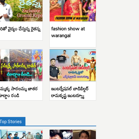
రితో వైద్యం చేస్తున్న రైతన్న
fashion show at
warangal
మ్మక్క సారలమ్మ జాతర
ఇంటర్నేషనల్ బాడిబిల్డర్
ూద్దాం రండి
రామకృష్ణ ఇంటర్వ్యూ
Top Stories