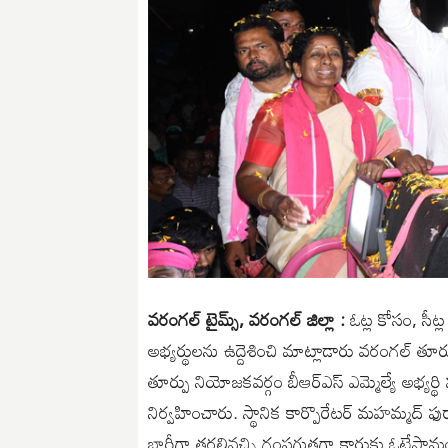
వరంగల్ టైమ్స్, వరంగల్ జిల్లా :
ఓట్ల కోసం, సీట్ల
అభ్యర్థులను ఉద్దెశించి మాట్లాడారు వరంగల్ తూర్ప
తూర్పు నియోజకవర్గం బీఆర్ఎస్ ఎమ్మెల్యే అభ్యర్థి
నిర్వహించారు. స్థానిక కార్పొరేటర్ మహమ్మద్ ఫుర్
భారీగా తరలివచ్చి గంపగుత్తగా కారుకు ఓటేస్తా