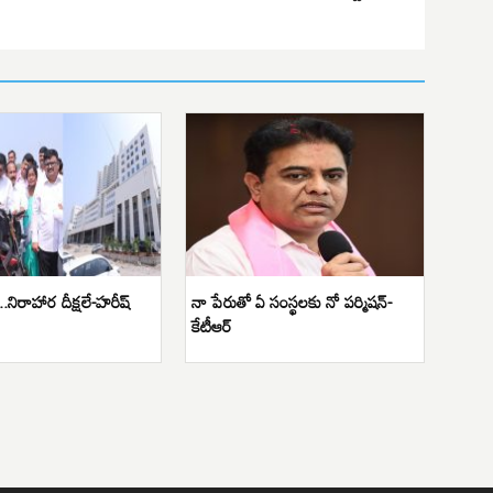
స్తే..నిరాహార దీక్షలే-హరీష్
నా పేరుతో ఏ సంస్థలకు నో పర్మిషన్-
కేటీఆర్