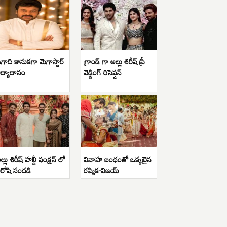
గాది కానుకగా మెగాస్టార్
గ్రాండ్ గా అల్లు శిరీష్ ప్రీ
ిద్యాదానం
వెడ్డింగ్ రిసెప్షన్
ల్లు శిరీష్ హల్దీ ఫంక్షన్ లో
వివాహ బంధంతో ఒక్కటైన
ిరోషి సందడి
రష్మిక-విజయ్