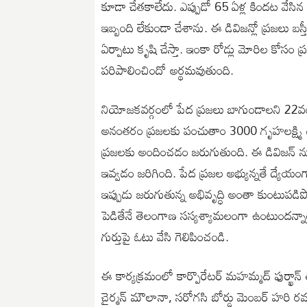
కూడా చేతకాలేదు. ఎప్పుడో 65 ఏళ్ల కిందట వేసిన 
ఇబ్బంది లేకుండా చేశాను. ఈ డివిజన్లో ప్రజలు 
ఏర్పాటు కృషి చేస్తా. ఇంకా రోడ్లు మోరిల కోసం ప
పరిపాలించిందో అర్థమవుతుంది.
నియోజకవర్గంలో పేద ప్రజలు బాగుండాలని 22వంద
అనంతరం ప్రజలకు పంచుతాం 3000 గృహలక్ష్మి 
ప్రజలకు అందించడం జరుగుతుంది. ఈ డివిజన్ నుండి
ఇవ్వడం జరిగింది. పేద ప్రజల అభ్యున్నతే ద్యేయంగా
ఇప్పుడు జరుగుతున్న అభివృద్ధి అంతా కుంటుపడిప
పెడితేనే తెలంగాణ సస్యశ్యామలంగా ఉంటుందన్నా
గుర్తుపై ఓటు వేసి గెలిపించండి.
ఈ కార్యక్రమంలో కార్పొరేటర్ మహమ్మద్ ఫుర్ఖాన్
చైర్మన్ మౌలానా, సరోగసి బోర్డు మెంబర్ హరి రమ