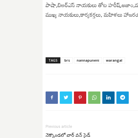
పాషా,బిఆర్ఎస్ నాయకులు తోట హరీష్,అజాం,ముష్
ముఖ్య నాయకులు,కార్యకర్తలు, మహిళలు హాజరయ
TAGS
brs
nannapuneni
warangal
Previous article
నెక్కొండలో వార్ వన్ సైడ్