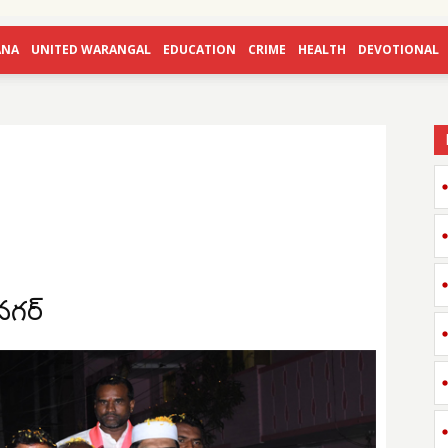
ANA
UNITED WARANGAL
EDUCATION
CRIME
HEALTH
DEVOTIONAL
నగర్