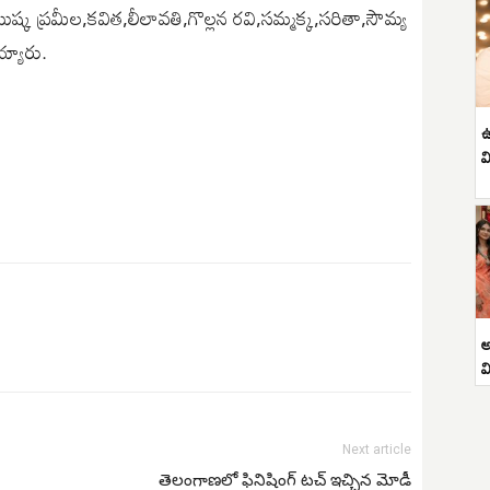
క ప్రమీల,కవిత,లీలావతి,గొల్లన రవి,సమ్మక్క,సరితా,సౌమ్య
్యారు.
ఉ
వ
అ
వ
Next article
తెలంగాణలో ఫినిషింగ్ టచ్ ఇచ్చిన మోడీ