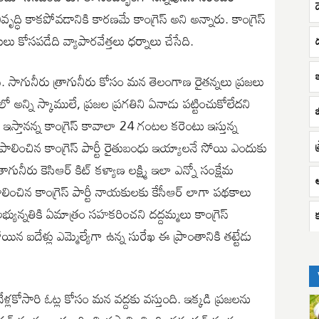
్ధి కాకపోవడానికి కారణమే కాంగ్రెస్ అని అన్నారు. కాంగ్రెస్
కోసపడేది వ్యాపారవేత్తలు ధర్నాలు చేసేది.
ెస్. సాగునీరు త్రాగునీరు కోసం మన తెలంగాణ రైతన్నలు ప్రజలు
ో అన్ని స్కాములే, ప్రజల ప్రగతిని ఏనాడు పట్టించుకోలేదని
్తానన్న కాంగ్రెస్ కావాలా 24 గంటల కరెంటు ఇస్తున్న
పాలించిన కాంగ్రెస్ పార్టీ రైతుబంధు ఇయ్యాలనే సోయి ఎందుకు
ప
ునీరు కెసిఆర్ కిట్ కళ్యాణ లక్ష్మి ఇలా ఎన్నో సంక్షేమ
లించిన కాంగ్రెస్ పార్టీ నాయకులకు కేసీఆర్ లాగా పథకాలు
్యున్నతికి ఏమాత్రం సహకరించని దద్దమ్మలు కాంగ్రెస్
దేళ్లు ఎమ్మెల్యేగా ఉన్న సురేఖ ఈ ప్రాంతానికి తట్టేడు
్లకోసారి ఓట్ల కోసం మన వద్దకు వస్తుంది. ఇక్కడి ప్రజలను