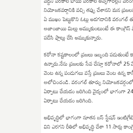
వద్దని పరకాల పోయి పరకాల అవ్వగారిల్లని వరంగల్ 
నియోజకవర్గానికి వచ్చి తప్పు చేశానని మన ప్రజలను
ఏ ముఖం పెట్టుకొని ఓట్లు అడగడానికి వరంగల్ త
ఆజాంజాయి మిల్లు అమ్ముకుంటుంటే ఈ కాంగ్రెస్ పా
పడేసి ఫ్లాట్లు చేసి అమ్ముకున్నారు.
కరోనా కష్టకాలంలో ప్రజలు ఇబ్బంది పడుతుంటే కాంగ
ఉన్నారు.నేను ప్రజలకు సేవ చేస్తూ కరోనాలో 25
వెంట ఉన్న పండుగలు వస్తే ప్రజలు వెంట ఉన్న కా
ఆలోచించండి. వరంగల్ తూర్పు నియోజకవర్గంలో 
ఏర్పాటు చేయడం జరిగింది వైద్యంలో భాగంగా 24 అ
ఏర్పాటు చేయడం జరిగింది.
అభివృద్ధిలో భాగంగా నూతన బస్ స్టేషన్ ఇంటిగ్రేట
విని ఎరగని రీతిలో అభివృద్ధి చేశా 11 సార్లు కాం