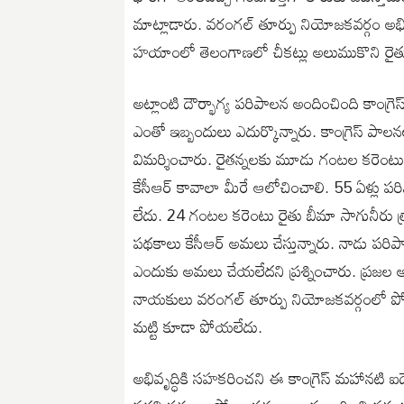
మాట్లాడారు. వరంగల్ తూర్పు నియోజకవర్గం అభివృద
హయాంలో తెలంగాణలో చీకట్లు అలుముకొని రైతులు 
అట్లాంటి దౌర్భాగ్య పరిపాలన అందించింది కాంగ్ర
ఎంతో ఇబ్బందులు ఎదుర్కొన్నారు. కాంగ్రెస్ పాలనల
విమర్శించారు. రైతన్నలకు మూడు గంటల కరెంటు ఇస
కేసీఆర్ కావాలా మీరే ఆలోచించాలి. 55 ఏళ్లు పరి
లేదు. 24 గంటల కరెంటు రైతు బీమా సాగునీరు త్రాగ
పథకాలు కేసీఆర్ అమలు చేస్తున్నారు. నాడు పరిపా
ఎందుకు అమలు చేయలేదని ప్రశ్నించారు. ప్రజల అభ
నాయకులు వరంగల్ తూర్పు నియోజకవర్గంలో పోయిన ఐ
మట్టి కూడా పోయలేదు.
అభివృద్ధికి సహకరించని ఈ కాంగ్రెస్ మహానటి ఐదేళ