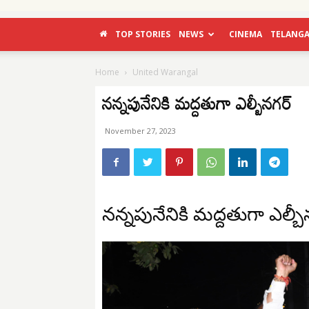
TOP STORIES
NEWS
CINEMA
TELANG
Home
United Warangal
నన్నపునేనికి మద్దతుగా ఎల్బీనగర్
November 27, 2023
నన్నపునేనికి మద్దతుగా ఎల్బీ