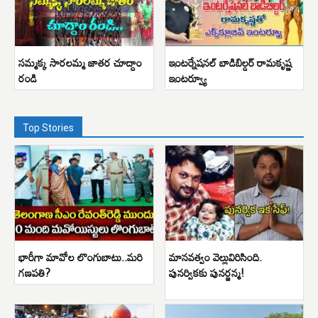
సమ్మక్క సారలమ్మ జాతర చూద్దాం
ఇంటర్నేషనల్ బాడిబిల్డర్ రామకృష్ణ
రండి
ఇంటర్వ్యూ
Top Stories
భారీగా మావోల లొంగుబాటు..మరి
మానవత్వం వెల్లువిరిసింది.
గణపతి?
పునర్వికకు పునర్జన్మ!