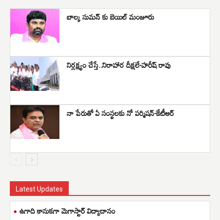
బాల్క సుమన్ కు బెయిల్ మంజూరు
నిర్లక్ష్యం చేస్తే..నిరాహార దీక్షలే-హరీష్ రావు
నా పేరుతో ఏ సంస్థలకు నో పర్మిషన్-కేటీఆర్
Latest Updates
ఉగాది కానుకగా మెగాస్టార్ విద్యాదానం