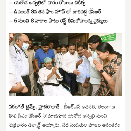
– యశోద ఆస్పత్రిలో వారం రోజులు చికిత్స
– డిసెంబర్ 8న తన ఫాం హౌస్ లో జారిపడ్డ కేసీఆర్
– 6 నుంచి 8 వారాల పాటు రెస్ట్ తీసుకోవాలన్న వైద్యులు
వరంగల్ టైమ్స్, హైదరాబాద్ :
బీఆర్ఎస్ అధినేత, తెలంగాణ
తొలి సీఎం కేసీఆర్ సోమాజిగూడ యశోద ఆస్పత్రి నుంచి
శుక్రవారం డిశ్చార్జ్ అయ్యారు. వేద పండితుల పూజల అనంతరం