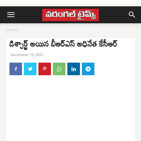
Home
డిశ్చార్జ్ అయిన బీఆర్ఎస్ అధినేత కేసీఆర్
December 15, 2023