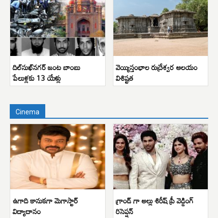
దిల్‌సుఖ్‌నగర్ జంట బాంబు
వెయ్యిస్తంభాల రుద్రేశ్వర ఆలయం
పేలుళ్లకు 13 యేళ్లు
విశిష్టత
Cinema
ఉగాది కానుకగా మెగాస్టార్
గ్రాండ్ గా అల్లు శిరీష్ ప్రీ వెడ్డింగ్
విద్యాదానం
రిసెప్షన్