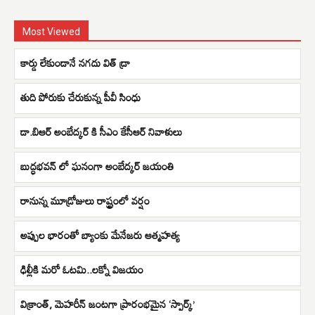
Most Viewed
కార్డు లేకుండానే నగదు విత్ డ్రా
తుది పోరుకు చేరుకున్న పీవీ సింధు
డా.బిఆర్ అంబేద్కర్ కి సీఎం కేసీఆర్ నివాళులు
బుద్ధభవన్ లో ఘనంగా అంబేద్కర్ జయంతి
రానున్న మూడ్రోజులు రాష్ట్రంలో వర్షం
అప్పుల భారంతో బ్యాంకు మేనేజరు ఆత్మహత్య
ఢిల్లీకి మరో ఓటమి..లక్నో విజయం
విక్రాంత్, మెహ‌రీన్ జంట‌గా ప్రారంభమైన ‘స్పార్క్’