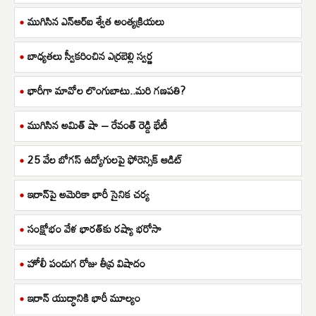
ముగిసిన ఎన్ఆర్ఐ శ్వేత అంత్యక్రియలు
బాధ్యతలు స్వీకరించిన ఎర్రబెల్లి స్వర్ణ
భారీగా మావోల లొంగుబాటు..మరి గణపతి?
ముగిసిన అమిత్ షా – రేవంత్ రెడ్డి భేటీ
25 వేల బోగస్ ఉద్యోగులపై ఫోరెన్సిక్ ఆడిట్
ఇరాన్‌పై అమెరికా భారీ సైనిక చర్య
సంక్షోభం వేళ భారత్‌కు రష్యా భరోసా
హోలీ పండుగ రోజు తీవ్ర విషాదం
ఇరాన్ యుద్ధానికి భారీ మూల్యం