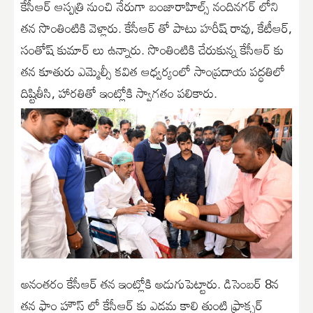
కేసీఆర్ ఆస్పత్రి నుంచి నేరుగా బంజారాహిల్స్ నందినగర్ లోని
తన సొంతింటికి వెళ్లారు. కేసీఆర్ తో పాటు హరీష్ రావు, కేటీఆర్,
సంతోష్ కుమార్ లు ఉన్నారు. సొంతింటికి చేరుకున్న కేసీఆర్ కు
తన కూతురు ఎమ్మెల్సీ కవిత ఆధ్వర్యంలో సాంప్రదాయ పద్ధతిలో
దిష్టితీసి, హారతితో ఇంట్లోకి స్వాగతం పలికారు.
అనంతరం కేసీఆర్ తన ఇంట్లోకి అడుగుపెట్టారు. డిసెంబర్ 8న
తన ఫాం హౌస్ లో కేసీఆర్ కు ఎడమ కాలి తుంటి ఫ్రాక్చర్