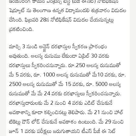
ఇంజినీరింగ్ కామన్ ఎంట్రెన్స్ టెస్ట్ (పీజీ ఈసెట్) నోటిఫికేషన్
షెడ్యూట్ ను తెలంగాణ ఉన్నత విద్యామండలి శుక్రవారం విడుదల
చేసింది. ఫిబ్రవరి 28న నోటిఫికేషన్ విడుదల చేయనున్నట్లు
ప్రకటించింది.
మార్చి 3 నుండి ఆన్టైన్ దరఖాస్తుల స్వీకరణ ప్రారంభం
అవుతుంది. ఆలస్య రుసుము లేకుండా ఏప్రిల్ 30 వరకు
దరఖాస్తులు స్వీకరించనున్నారు. రూ.250 ఆలస్య రుసుముతో
మే 5 వరకు, రూ. 1000 ఆలస్య రుసుముతో మే10 వరకు, రూ.
2500 ఆలస్య రుసుముతో మే 15 వరకు, రూ. 5000 ఆలస్య
రుసుముతో మే మే 24 వరకు దరఖాస్తులు స్వీకరించనున్నారు.
దరఖాస్తుదారులకు మే 2 నుంచి 4 వరకు ఎడిట్ చేసుకునే
అవకాశాన్ని కూడా కల్పించినట్లు తెలిపారు. మే 21 నుంచి హాల్
టికెట్లు డౌన్ లోడ్ చేసుకునే అవకాశం ఉంటుంది. మే 29 నుంచి
జూన్ 1 వరకు పరీక్షలు జరుగుతాయని టీఎస్ పీజీ ఈ సెట్