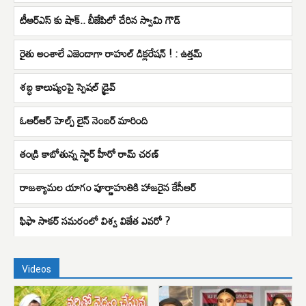
టీఆర్ఎస్ కు షాక్.. బీజేపిలో చేరిన స్వామి గౌడ్
రైతు అంశాలే ఎజెండాగా రాహుల్ డిక్లరేషన్ ! : ఉత్తమ్
శబ్ధ కాలుష్యంపై స్పెషల్ డ్రైవ్
ఓఆర్ఆర్ హెల్ప్ లైన్ నెంబర్ మారింది
తండ్రి కాబోతున్న స్టార్ హీరో రామ్ చరణ్
రాజశ్యామల యాగం పూర్ణాహుతికి హాజరైన కేసీఆర్
ఫిఫా సాకర్ సమరంలో విశ్వ విజేత ఎవరో ?
Videos