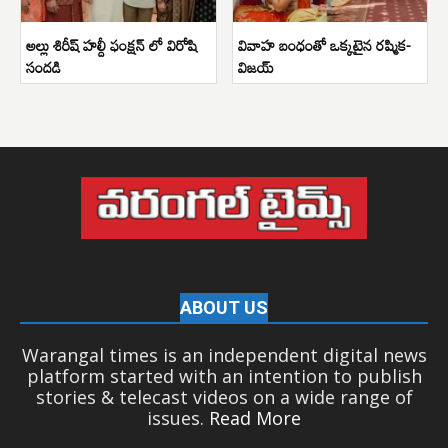
అల్లు శిరీష్ హల్దీ ఫంక్షన్ లో విరోషి
వివాహ బంధంతో ఒక్కటైన రష్మిక-
సందడి
విజయ్
ABOUT US
Warangal times is an independent digital news
platform started with an intention to publish
stories & telecast videos on a wide range of
issues.
Read More