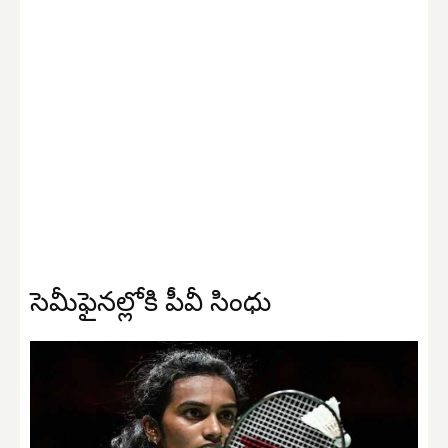
సెమీఫైనల్లోకి పీవీ సింధు