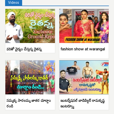
Videos
వరితో వైద్యం చేస్తున్న రైతన్న
fashion show at warangal
సమ్మక్క సారలమ్మ జాతర చూద్దాం
ఇంటర్నేషనల్ బాడిబిల్డర్ రామకృష్ణ
రండి
ఇంటర్వ్యూ