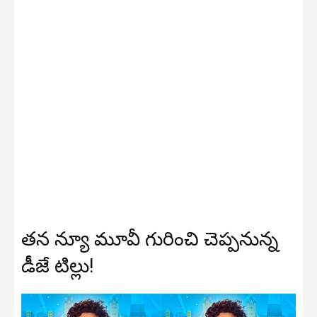
తన న్యూ మూవీ గురించి చెప్పనున్న
డీజే టిల్లు!