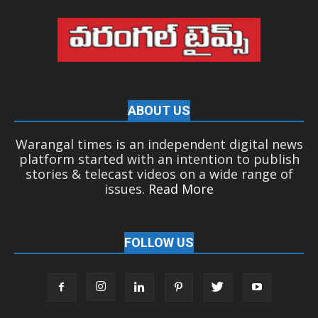
ABOUT US
Warangal times is an independent digital news
platform started with an intention to publish
stories & telecast videos on a wide range of
issues.
Read More
FOLLOW US