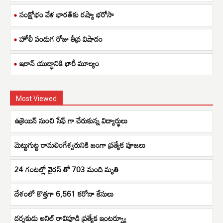
సంక్షోభం వేళ భారత్‌కు రష్యా భరోసా
హోలీ పండుగ రోజు తీవ్ర విషాదం
ఇరాన్ యుద్ధానికి భారీ మూల్యం
Most Viewed
ఉక్రెయిన్ నుంచి సేఫ్ గా చేరుకున్న విద్యార్థులు
మెట్టుగుట్ట రామలింగేశ్వరునికి జంగా ప్రత్యేక పూజలు
24 గంటల్లో వైరస్ తో 703 మంది మృతి
దేశంలో కొత్తగా 6,561 కరోనా కేసులు
దర్శకుడు అనిల్ రావిపూడి ప్రత్యేక ఇంటర్వ్యూ