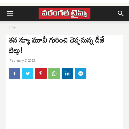
Home
తన న్యూ మూవీ గురించి చెప్పనున్న డీజే
టిల్లు!
February 7, 2023