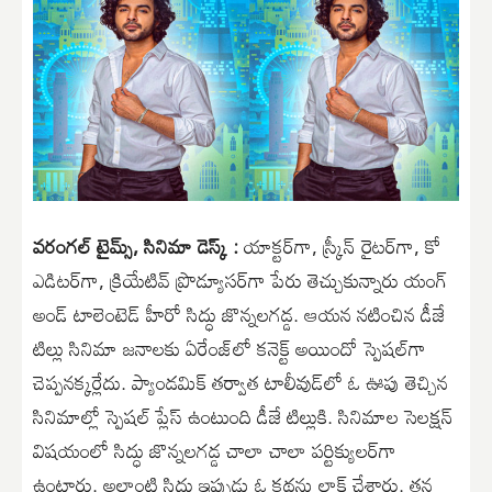
వరంగల్ టైమ్స్, సినిమా డెస్క్ :
యాక్టర్‌గా, స్క్రీన్‌ రైటర్‌గా, కో
ఎడిటర్‌గా, క్రియేటివ్‌ ప్రొడ్యూసర్‌గా పేరు తెచ్చుకున్నారు యంగ్‌
అండ్ టాలెంటెడ్‌ హీరో సిద్ధు జొన్నలగడ్డ. ఆయన నటించిన డీజే
టిల్లు సినిమా జనాలకు ఏరేంజ్‌లో కనెక్ట్ అయిందో స్పెషల్‌గా
చెప్పనక్కర్లేదు. ప్యాండమిక్‌ తర్వాత టాలీవుడ్‌లో ఓ ఊపు తెచ్చిన
సినిమాల్లో స్పెషల్‌ ప్లేస్‌ ఉంటుంది డీజే టిల్లుకి. సినిమాల సెలక్షన్‌
విషయంలో సిద్ధు జొన్నలగడ్డ చాలా చాలా పర్టిక్యులర్‌గా
ఉంటారు. అలాంటి సిద్ధు ఇప్పుడు ఓ కథను లాక్‌ చేశారు. తన