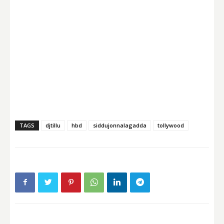
TAGS
djtillu
hbd
siddujonnalagadda
tollywood