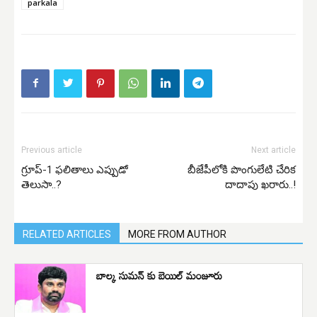
parkala
Previous article
Next article
గ్రూప్-1 ఫలితాలు ఎప్పుడో
బీజేపీలోకి పొంగులేటి చేరిక
తెలుసా..?
దాదాపు ఖరారు..!
RELATED ARTICLES
MORE FROM AUTHOR
బాల్క సుమన్ కు బెయిల్ మంజూరు