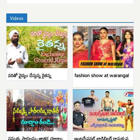
Videos
వరితో వైద్యం చేస్తున్న రైతన్న
fashion show at warangal
సమ్మక్క సారలమ్మ జాతర చూద్దాం
ఇంటర్నేషనల్ బాడిబిల్డర్ రామకృష్ణ