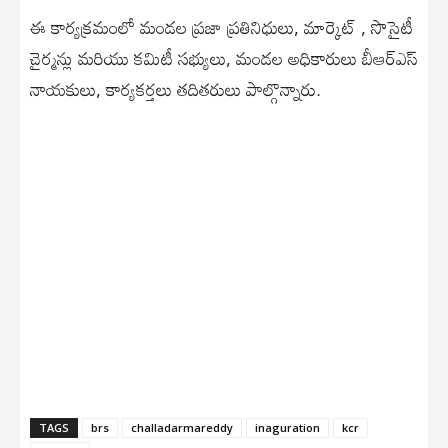
ఈ కార్యక్రమంలో మండల ప్రజా ప్రతినిధులు, మార్కెట్ , సొసైటీ
చైర్మన్లు మరియు కమిటీ సభ్యులు, మండల అధికారులు బీఆర్ఎస్
నాయకులు, కార్యకర్తలు తదితరులు పాల్గొన్నారు.
TAGS
brs
challadarmareddy
inaguration
kcr