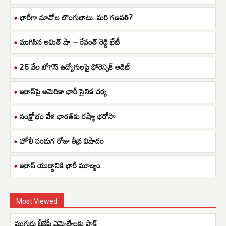
భారీగా మావోల లొంగుబాటు..మరి గణపతి?
ముగిసిన అమిత్ షా – రేవంత్ రెడ్డి భేటీ
25 వేల బోగస్ ఉద్యోగులపై ఫోరెన్సిక్ ఆడిట్
ఇరాన్‌పై అమెరికా భారీ సైనిక చర్య
సంక్షోభం వేళ భారత్‌కు రష్యా భరోసా
హోలీ పండుగ రోజు తీవ్ర విషాదం
ఇరాన్ యుద్ధానికి భారీ మూల్యం
Most Viewed
ముగ్గురు బీజేపీ ఎమ్మెల్యేలకు షాక్