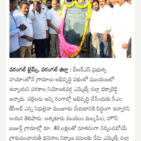
వరంగల్ టైమ్స్, వరంగల్ జిల్లా :
బీఆర్ఎస్ ప్రభుత్వ
హయాంలోనే గ్రామాలు అభివృద్ధి పథంలో ముందంజలో
ఉన్నాయని పరకాల నియోజకవర్గ ఎమ్మెల్యే చల్లా ధర్మారెడ్డి
అన్నారు. పల్లెలను అన్ని రంగాల్లో అభివృద్ధి చేసేందుకు సీఎం
కేసీఆర్ ఎన్ని నిధులైనా మంజూరు చేయడానికి సిద్ధంగా ఉన్నారని
ఆయన తెలిపారు. ఆత్మకూరు మండలం మల్కపేట, హౌస్
బుజుర్గ్ గ్రామాల్లో రూ. 40 లక్షలతో నూతనంగా నిర్మించబోయే
గ్రామపంచాయతీ భవనాల నిర్మాణ పనులకు నేడు ఎమ్మెల్యే చల్లా