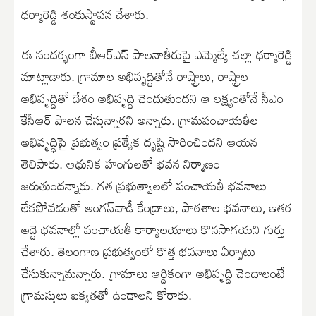
ధర్మారెడ్డి శంకుస్థాపన చేశారు.
ఈ సందర్భంగా బీఆర్ఎస్ పాలనాతీరుపై ఎమ్మెల్యే చల్లా ధర్మారెడ్డి
మాట్లాడారు. గ్రామాల అభివృద్ధితోనే రాష్ట్రాలు, రాష్ట్రాల
అభివృద్ధితో దేశం అభివృద్ధి చెందుతుందని ఆ లక్ష్యంతోనే సీఎం
కేసీఆర్ పాలన చేస్తున్నారని అన్నారు. గ్రామపంచాయతీల
అభివృద్ధిపై ప్రభుత్వం ప్రత్యేక దృష్టి సారించిందని ఆయన
తెలిపారు. ఆధునిక హంగులతో భవన నిర్మాణం
జరుతుందన్నారు. గత ప్రభుత్వాలలో పంచాయతీ భవనాలు
లేకపోవడంతో అంగన్‌వాడీ కేంద్రాలు, పాఠశాల భవనాలు, ఇతర
అద్దె భవనాల్లో పంచాయతీ కార్యాలయాలు కొనసాగయని గుర్తు
చేశారు. తెలంగాణ ప్రభుత్వంలో కొత్త భవనాలు ఏర్పాటు
చేసుకున్నామన్నారు. గ్రామాలు ఆర్థికంగా అభివృద్ధి చెందాలంటే
గ్రామస్తులు ఐక్యతతో ఉండాలని కోరారు.