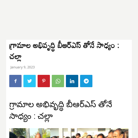
గ్రామాల అభివృద్ధి బీఆర్ఎస్ తోనే సాధ్యం :
చల్లా
January 9, 2023
గ్రామాల అభివృద్ధి బీఆర్ఎస్ తోనే
సాధ్యం : చల్లా