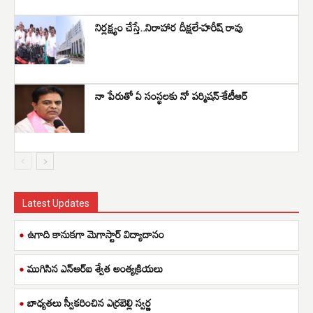
నిర్లక్ష్యం చేస్తే..నిరాహార దీక్షలే-హరీష్ రావు
నా పేరుతో ఏ సంస్థలకు నో పర్మిషన్-కేటీఆర్
Latest Updates
ఉగాది కానుకగా మెగాస్టార్ విద్యాదానం
ముగిసిన ఎన్ఆర్ఐ శ్వేత అంత్యక్రియలు
బాధ్యతలు స్వీకరించిన ఎర్రబెల్లి స్వర్ణ