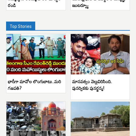
రండి
ఇంటర్వ్యూ
Top Stories
భారీగా మావోల లొంగుబాటు..మరి
మానవత్వం వెల్లువిరిసింది.
గణపతి?
పునర్వికకు పునర్జన్మ!