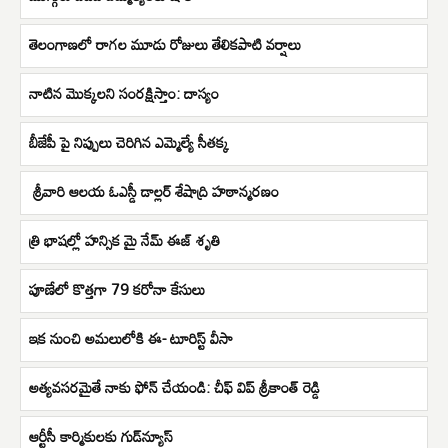
తెలంగాణలో రాగల మూడు రోజులు తేలికపాటి వర్షాలు
నాటిన మొక్కలని సంరక్షిస్తాం: దాస్యం
బీజేపీ పై నిప్పులు చెరిగిన ఎమ్మెల్యే సీతక్క
శ్రీవారి ఆలయ ఓఎస్డీ డాల్లర్ శేషాద్రి హఠాన్మరణం
త్రి భాషల్లో హన్సిక మై నేమ్‌ ఈజ్ శృతి
పూణేలో కొత్తగా 79 కరోనా కేసులు
ఇక నుంచి అమలులోకి ఈ- టూరిస్ట్ వీసా
అత్యవసరమైతే నాకు ఫోన్ చేయండి: చీఫ్ విప్ శ్రీకాంత్ రెడ్డి
ఆర్టీసీ కార్మికులకు గుడ్‌న్యూస్