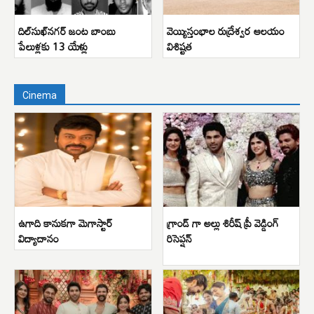
దిల్‌సుఖ్‌నగర్ జంట బాంబు
వెయ్యిస్తంభాల రుద్రేశ్వర ఆలయం
పేలుళ్లకు 13 యేళ్లు
విశిష్టత
Cinema
ఉగాది కానుకగా మెగాస్టార్
గ్రాండ్ గా అల్లు శిరీష్ ప్రీ వెడ్డింగ్
విద్యాదానం
రిసెప్షన్