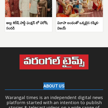
అల్లు శిరీష్ హల్దీ ఫంక్షన్ లో విరోషి
వివాహ బంధంతో ఒక్కటైన రష్మిక-
సందడి
విజయ్
ABOUT US
Warangal times is an independent digital news
platform started with an intention to publish
stories & telecast videos on a wide range of