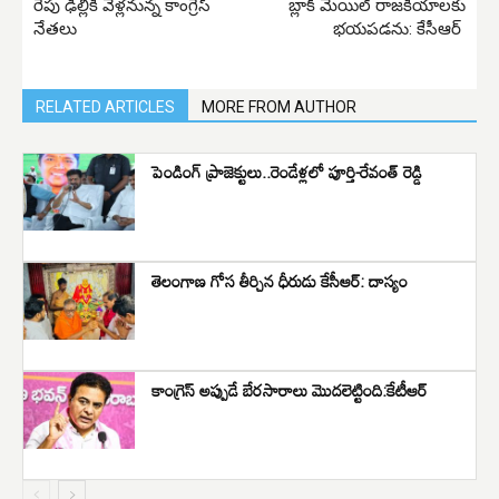
రేపు ఢిల్లీకి వెళ్లనున్న కాంగ్రెస్
బ్లాక్ మెయిల్ రాజకీయాలకు
నేతలు
భయపడను: కేసీఆర్
RELATED ARTICLES
MORE FROM AUTHOR
పెండింగ్ ప్రాజెక్టులు..రెండేళ్లలో పూర్తి-రేవంత్ రెడ్డి
తెలంగాణ గోస తీర్చిన ధీరుడు కేసీఆర్: దాస్యం
కాంగ్రెస్ అప్పుడే బేరసారాలు మొదలెట్టింది:కేటీఆర్