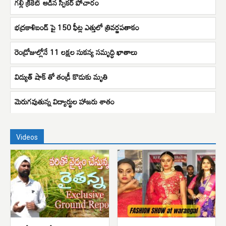
గల్లీ క్రికెట్ ఆడిన స్పీకర్ పోచారం
భద్రకాళిబండ్ పై 150 ఫీట్ల ఎత్తులో త్రివర్ణపతాకం
రెండ్రోజుల్లోనే 11 లక్షల సుకన్య సమృద్ధి ఖాతాలు
విద్యుత్ షాక్ తో తండ్రీ కొడుకు మృతి
మెరుగవుతున్న విద్యార్థుల హాజరు శాతం
Videos