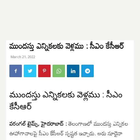
ముందస్తు ఎన్నికలకు వెళ్లము : సీఎం కేసీఆర్
March 21, 2022
ముందస్తు ఎన్నికలకు వెళ్లము : సీఎం
కేసీఆర్
వరంగల్ టైమ్స్, హైదరాబాద్ :
తెలంగాణలో ముందస్తు ఎన్నికల
ఊహాగానాలపై సీఎం కేసీఆర్ స్పష్టత ఇచ్చారు. ఆరు నూరైనా