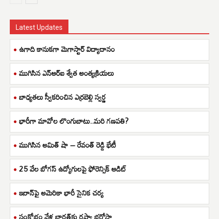
Latest Updates
ఉగాది కానుకగా మెగాస్టార్ విద్యాదానం
ముగిసిన ఎన్ఆర్ఐ శ్వేత అంత్యక్రియలు
బాధ్యతలు స్వీకరించిన ఎర్రబెల్లి స్వర్ణ
భారీగా మావోల లొంగుబాటు..మరి గణపతి?
ముగిసిన అమిత్ షా – రేవంత్ రెడ్డి భేటీ
25 వేల బోగస్ ఉద్యోగులపై ఫోరెన్సిక్ ఆడిట్
ఇరాన్‌పై అమెరికా భారీ సైనిక చర్య
సంక్షోభం వేళ భారత్‌కు రష్యా భరోసా