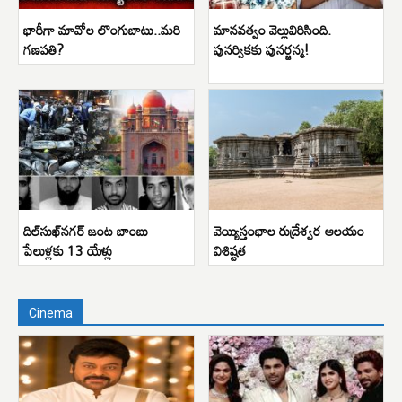
భారీగా మావోల లొంగుబాటు..మరి
మానవత్వం వెల్లువిరిసింది.
గణపతి?
పునర్వికకు పునర్జన్మ!
దిల్‌సుఖ్‌నగర్ జంట బాంబు
వెయ్యిస్తంభాల రుద్రేశ్వర ఆలయం
పేలుళ్లకు 13 యేళ్లు
విశిష్టత
Cinema