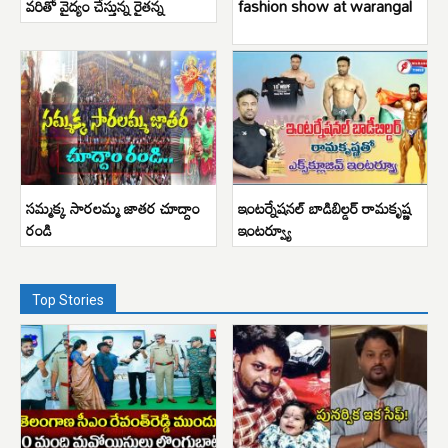
వరితో వైద్యం చేస్తున్న రైతన్న
fashion show at warangal
సమ్మక్క సారలమ్మ జాతర చూద్దాం
ఇంటర్నేషనల్ బాడిబిల్డర్ రామకృష్ణ
రండి
ఇంటర్వ్యూ
Top Stories