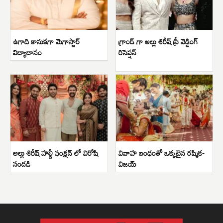
ఉగాది కానుకగా మెగాస్టార్
గ్రాండ్ గా అల్లు శిరీష్ ప్రీ వెడ్డింగ్
విద్యాదానం
రిసెప్షన్
అల్లు శిరీష్ హల్దీ ఫంక్షన్ లో విరోషి
వివాహ బంధంతో ఒక్కటైన రష్మిక-
సందడి
విజయ్