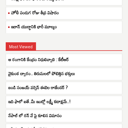
హోలీ పండుగ రోజు తీవ్ర విషాదం
ఇరాన్ యుద్ధానికి భారీ మూల్యం
Most Viewed
ఆ రంగానికి కేంద్రం నిధులివ్వాలి : కేటీఆర్
వైకుంఠ ద్వారం.. తిరుమలలో పోటెత్తిన భక్తులు
బండి సంజయ్ వర్సెస్ ఈటెల రాజేందర్ ?
ఇది ఫాలో ఐతే..మీ ఇంట్లో లక్ష్మీ కటాక్షమే..!
నేపాల్ లో రన్ వే పై కూలిన విమానం