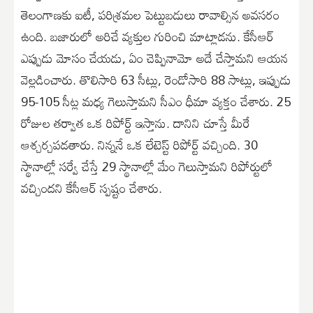
తెలంగాణకు ఐటీ, పరిశ్రమల పెట్టుబడులు రావాల్సిన అవసరం
ఉంది. బజారులో అరిచే వ్యక్తుల గురించి మాట్లాడను. కేసీఆర్
ఎప్పుడు మోసం చేయడు, ఏం చెప్పినామో అదే చేస్తామని ఆయన
వెల్లడించారు. తొలిసారి 63 సీట్లు, రెండోసారి 88 సాట్లు, ఇప్పుడు
95-105 సీట్ల మధ్య గెలుస్తామని సీఎం ధీమా వ్యక్తం చేశారు. 25
రోజుల తర్వాత ఒక రిపోర్ట్ ఇస్తాను. దానిని చూస్తే మీరే
ఆశ్చర్చపడతారు. నిన్ననే ఒక లేటెస్ట్ రిపోర్ట్ వచ్చింది. 30
స్థానాల్లో సర్వే చేస్తే 29 స్థానాల్లో మేం గెలుస్తామని రిపోర్టులో
వచ్చిందని కేసీఆర్ స్పష్టం చేశారు.