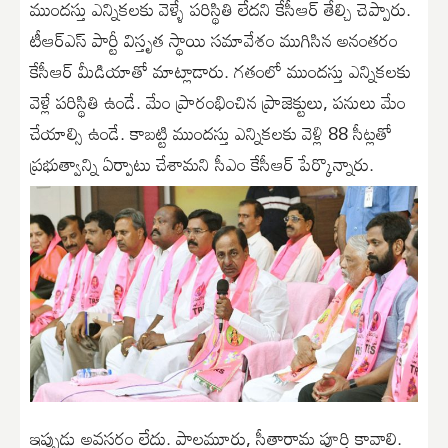
ముందస్తు ఎన్నికలకు వెళ్ళే పరిస్థితి లేదని కేసీఆర్ తేల్చి చెప్పారు.
టీఆర్ఎస్ పార్టీ విస్తృత స్థాయి సమావేశం ముగిసిన అనంతరం
కేసీఆర్ మీడియాతో మాట్లాడారు. గతంలో ముందస్తు ఎన్నికలకు
వెళ్లే పరిస్థితి ఉండే. మేం ప్రారంభించిన ప్రాజెక్టులు, పనులు మేం
చేయాల్సి ఉండే. కాబట్టి ముందస్తు ఎన్నికలకు వెళ్లి 88 సీట్లతో
ప్రభుత్వాన్ని ఏర్పాటు చేశామని సీఎం కేసీఆర్ పేర్కొన్నారు.
ఇప్పుడు అవసరం లేదు. పాలమూరు, సీతారామ పూర్తి కావాలి.