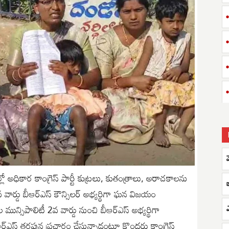
్లో అధికార కాంగ్రెస్ పార్టీ కుట్రలు, కుతంత్రాలు, అరాచకాలను
 2వ వార్డు బీఆర్‌ఎస్‌ కౌన్సిలర్ అభ్యర్థిగా ఘన విజయం
ల మున్సిపాలిటీ 2వ వార్డు నుంచి బీఆర్‌ఎస్‌ అభ్యర్థిగా
‌ఎస్‌ తరఫున ప్రచారం చేస్తున్నాడంటూ కొందరు కాంగ్రెస్‌