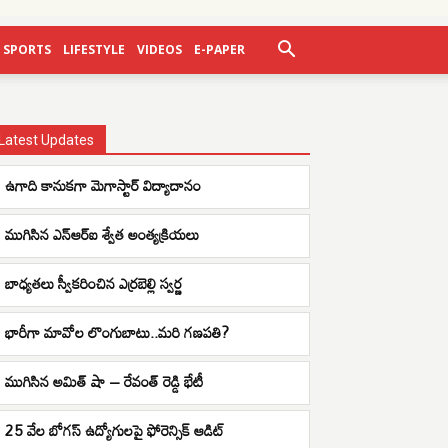
SPORTS
LIFESTYLE
VIDEOS
E-PAPER
Latest Updates
ఉగాది కానుకగా మెగాస్టార్ విద్యాదానం
ముగిసిన ఎన్ఆర్ఐ శ్వేత అంత్యక్రియలు
బాధ్యతలు స్వీకరించిన ఎర్రబెల్లి స్వర్ణ
భారీగా మావోల లొంగుబాటు..మరి గణపతి?
ముగిసిన అమిత్ షా – రేవంత్ రెడ్డి భేటీ
25 వేల బోగస్ ఉద్యోగులపై ఫోరెన్సిక్ ఆడిట్