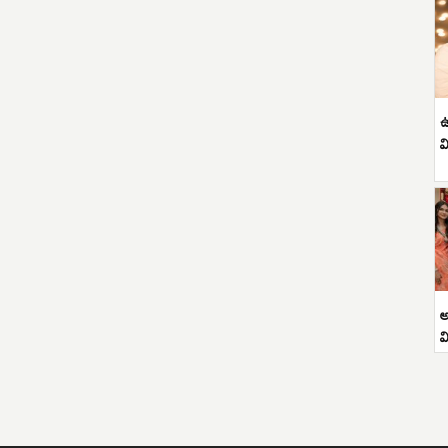
ఉ
వ
అ
వ