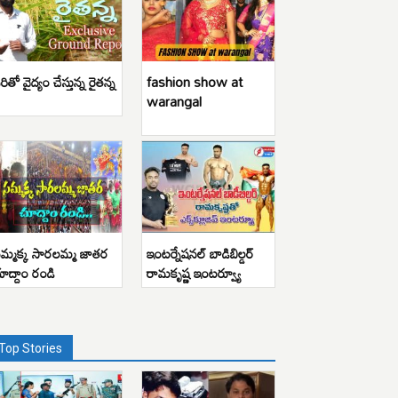
రితో వైద్యం చేస్తున్న రైతన్న
fashion show at
warangal
మ్మక్క సారలమ్మ జాతర
ఇంటర్నేషనల్ బాడిబిల్డర్
ూద్దాం రండి
రామకృష్ణ ఇంటర్వ్యూ
Top Stories