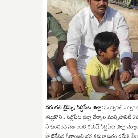
వరంగల్ టైమ్స్, సిద్ధిపేట జిల్లా:
మున్సిపల్ ఎన్నికల
తట్టుకొని.. సిద్దిపేట జిల్లా చేర్యాల మున్సిపాలిటీ
సాధించింది గీతాంజలి రమేష్.సిద్దిపేట జిల్లా చేర్యా
పోటీచేసిన గీతాంజలి భర్త కమలాపురం రమేశ్‌ బీఆర్