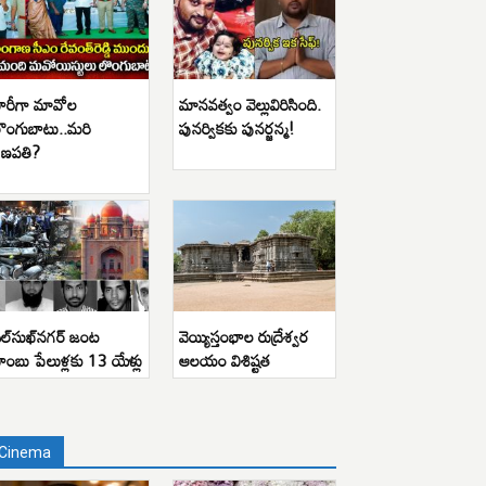
ారీగా మావోల
మానవత్వం వెల్లువిరిసింది.
ొంగుబాటు..మరి
పునర్వికకు పునర్జన్మ!
ణపతి?
ిల్‌సుఖ్‌నగర్ జంట
వెయ్యిస్తంభాల రుద్రేశ్వర
ాంబు పేలుళ్లకు 13 యేళ్లు
ఆలయం విశిష్టత
Cinema