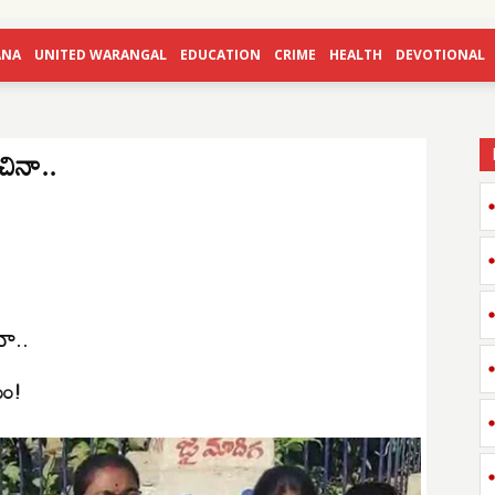
ANA
UNITED WARANGAL
EDUCATION
CRIME
HEALTH
DEVOTIONAL
ంచినా..
నా..
యం!