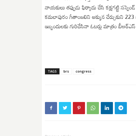
నాయకులు తప్పుడు ఫిర్యాదు చేసి కక్షగట్టి సస్పెండ్
కమలాపురం గీతాంజలిని అక్కున చేర్చుకుని 223 ఓట్
ఇబ్బందులకు గురిచేసినా ఓటర్లు మాత్రం బీఆర్‌ఎస్‌
TAGS
brs
congress