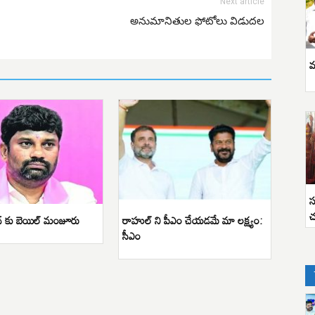
Next article
అనుమానితుల ఫోటోలు విడుదల
వ
స
చ
్ కు బెయిల్ మంజూరు
రాహుల్ ని పీఎం చేయడమే మా లక్ష్యం:
సీఎం