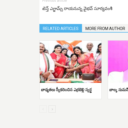
Previous article
టెన్త్ ఎగ్జామ్స్ రాయనున్న వైభవ్ సూర్యవంశీ
RELATED ARTICLES
MORE FROM AUTHOR
బాధ్యతలు స్వీకరించిన ఎర్రబెల్లి స్వర్ణ
బాల్క సుమన