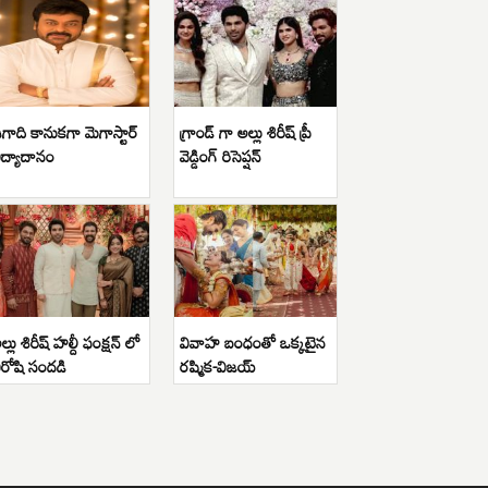
గాది కానుకగా మెగాస్టార్
గ్రాండ్ గా అల్లు శిరీష్ ప్రీ
ిద్యాదానం
వెడ్డింగ్ రిసెప్షన్
ల్లు శిరీష్ హల్దీ ఫంక్షన్ లో
వివాహ బంధంతో ఒక్కటైన
ిరోషి సందడి
రష్మిక-విజయ్