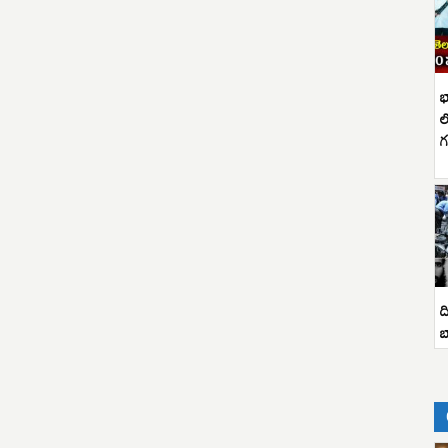
భ
ల
గ
ద
బ