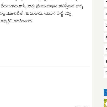
‌ చేయించారు.కానీ, వార్డు ప్రజలు మాత్రం కానిస్టేబుల్‌ భార్య
ల మెజారిటీతో గెలిపించారు. అధికార పార్టీ ఎన్ని
 అభ్యర్థిని ఆదరించారు.
స