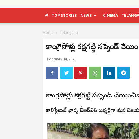
TOP STORIES
NEWS
CINEMA
TELANG
Home
Telangana
కాంగ్రెసోళ్లు కక్షగట్టి సస్పెండ్‌ చేయి
February 14, 2026
కాంగ్రెసోళ్లు కక్షగట్టి సస్పెండ్‌ చేయించి
కానిస్టేబుల్‌ భార్య బీఆర్ఎస్ అభ్యర్థిగా ఘన విజ