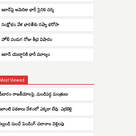
ఇరాన్‌పై అమెరికా భారీ సైనిక చర్య
సంక్షోభం వేళ భారత్‌కు రష్యా భరోసా
హోలీ పండుగ రోజు తీవ్ర విషాదం
ఇరాన్ యుద్ధానికి భారీ మూల్యం
Most Viewed
మేడారం రాజకీయాలపై..మండిపడ్డ మంత్రులు
ఇలాంటి పథకాలు దేశంలో ఎక్కడా లేవు: ఎర్రబెల్లి
ఎల్లుండి నుంచే పెండింగ్ చలానాల చెల్లింపు