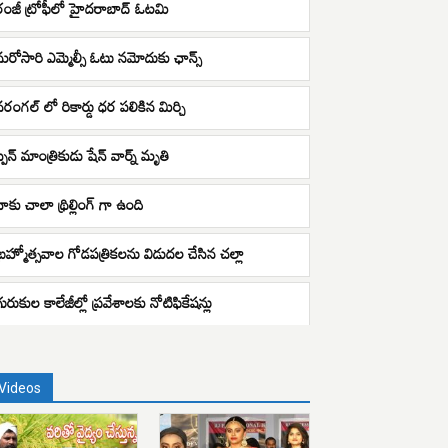
రంజీ ట్రోఫీలో హైదరాబాద్ ఓటమి
మరోసారి ఎమ్మెల్సీ ఓటు నమోదుకు ఛాన్స్
వరంగల్ లో రికార్డు ధర పలికిన మిర్చి
్పిన్ మాంత్రికుడు షేన్ వార్న్ మృతి
నాకు చాలా థ్రిల్లింగ్ గా ఉంది
బ్రహ్మోత్సవాల గోడపత్రికలను విడుదల చేసిన చల్లా
గురుకుల కాలేజీల్లో ప్రవేశాలకు నోటిఫికేషన్లు
Videos