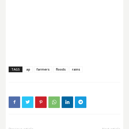
TAGS
ap
farmers
floods
rains