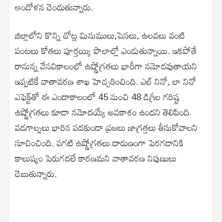
ఆందోళన చెందుతున్నారు.
జిల్లాలోని కొన్ని చోట్ల మినుములు,పెసలు, ఉలవలు వంటి
పంటలు కోతలు పూర్తయ్యి పొలాల్లో ఎండుతున్నాయి. ఇకపోతే
రానున్న వేసవికాలంలో ఉష్ణోగ్రతలు భారీగా నమోదవుతాయని
ఇప్పటికే వాతావరణ శాఖ హెచ్చరించింది. ఎల్ నినో, లా నినో
ఎఫెక్ట్‌తో ఈ ఎండాకాలంలో 45 నుంచి 48 డిగ్రీల గరిష్ట
ఉష్ణోగ్రతలు కూడా నమోదయ్యే అవకాశం ఉందని తెలిపింది.
వడగాల్పలు భారిన పడకుండా ప్రజలు జాగ్రత్తలు తీసుకోవాలని
సూచించింది. పగటి ఉష్ణోగ్రతలు దారుణంగా పెరగడానికి
కాలుష్యం పెరుగదలే కారణమని వాతావరణ నిపుణులు
చెబుతున్నారు.