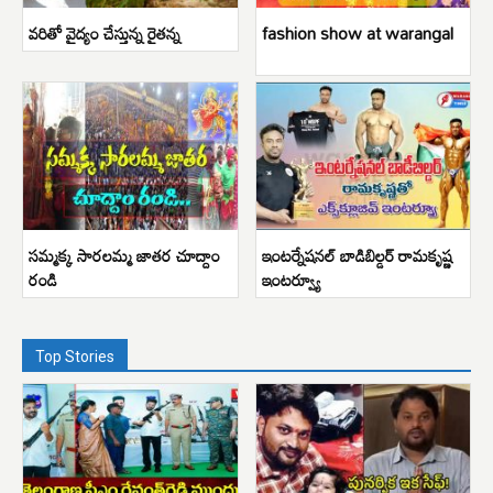
వరితో వైద్యం చేస్తున్న రైతన్న
fashion show at warangal
సమ్మక్క సారలమ్మ జాతర చూద్దాం
ఇంటర్నేషనల్ బాడిబిల్డర్ రామకృష్ణ
రండి
ఇంటర్వ్యూ
Top Stories