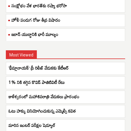
సంక్షోభం వేళ భారత్‌కు రష్యా భరోసా
హోలీ పండుగ రోజు తీవ్ర విషాదం
ఇరాన్ యుద్ధానికి భారీ మూల్యం
Most Viewed
‘భీమ్లానాయక్’ ప్రీ రిలీజ్ వేడుకకు కేటీఆర్
1% నికి తగ్గిన కొవిడ్ పాజిటివిటీ రేటు
కాళేశ్వరంలో మహాశివరాత్రి వేడుకలు ప్రారంభం
ఓటు హక్కు వినియోగించుకున్న ఎమ్మెల్సీ కవిత
మారిన ఇంటర్ పరీక్షల షెడ్యూల్