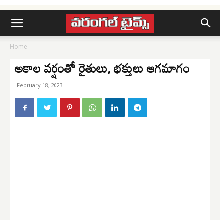
Home
అకాల వర్షంతో రైతులు, భక్తులు ఆగమాగం
February 18, 2023