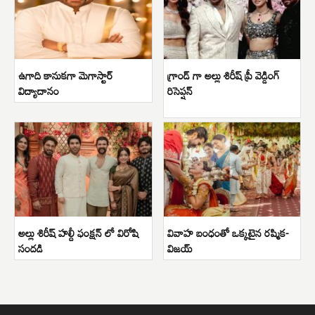
ఉగాది కానుకగా మెగాస్టార్
గ్రాండ్ గా అల్లు శిరీష్ ప్రీ వెడ్డింగ్
విద్యాదానం
రిసెప్షన్
అల్లు శిరీష్ హల్దీ ఫంక్షన్ లో విరోషి
వివాహ బంధంతో ఒక్కటైన రష్మిక-
సందడి
విజయ్