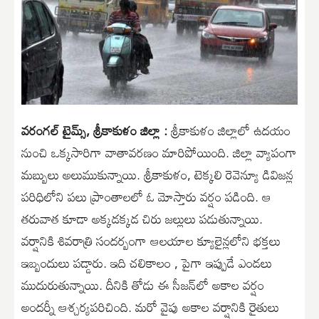
వరంగల్ టైమ్స్, శ్రీకాకుళం జిల్లా :
శ్రీకాకుళం జిల్లాలో ఉదయం
నుంచి ఒక్కసారిగా వాతావరణం మారిపోయింది. జిల్లా వ్యాపంగా
మబ్బులు అలుముకున్నాయి. శ్రీకాకుళం, టెక్కలి రెవెన్యూ డివిజన్ల
పరిధిలోని పలు ప్రాంతాలలో ఓ మోస్తారు వర్షం పడింది. ఆ
తరువాత కూడా అక్కడక్కడ చిరు జల్లులు పడుతున్నాయి.
వర్షానికి శివరాత్రి సందర్బంగా ఆలయాల క్యూలైన్లలోని భక్తలు
ఇబ్బందులు పడ్డారు. ఇది చలికాలం , పైగా ఇప్పుడే ఎండలు
ముదురుతున్నాయి. దీనికి తోడు ఈ సీజన్‌లో అకాల వర్షం
అందర్నీ ఆశ్చర్యపరిచింది. మరో వైపు అకాల వర్షానికి రైతులు