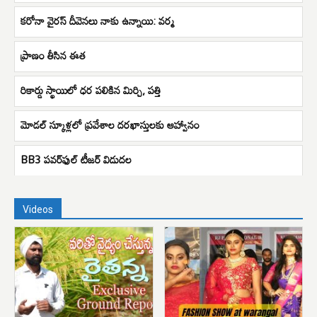
కరోనా వైరస్ దీవెనలు నాకు ఉన్నాయి: వర్మ
ప్రాణం తీసిన ఈత
రికార్డు స్థాయిలో ధర పలికిన మిర్చి, పత్తి
మోడల్ స్కూళ్లలో ప్రవేశాల దరఖాస్తులకు ఆహ్వానం
BB3 ప‌వ‌ర్‌ఫుల్ టీజ‌ర్‌ విడుద‌ల
Videos