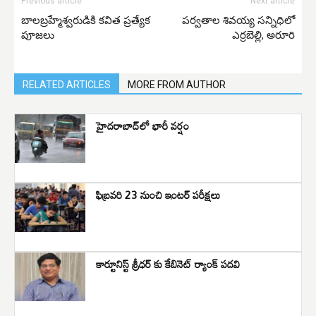
Previous article
Next article
బాలబ్రహ్మేశ్వరుడికి కవిత ప్రత్యేక
పర్వతాల శివయ్య సన్నిధిలో
పూజలు
ఎర్రబెల్లి, అరూరి
RELATED ARTICLES
MORE FROM AUTHOR
హైదరాబాద్‌లో భారీ వర్షం
ఫిబ్రవరి 23 నుంచి ఇంటర్ పరీక్షలు
కార్టూనిస్ట్ శ్రీధర్ కు కేబినెట్ ర్యాంక్ పదవి