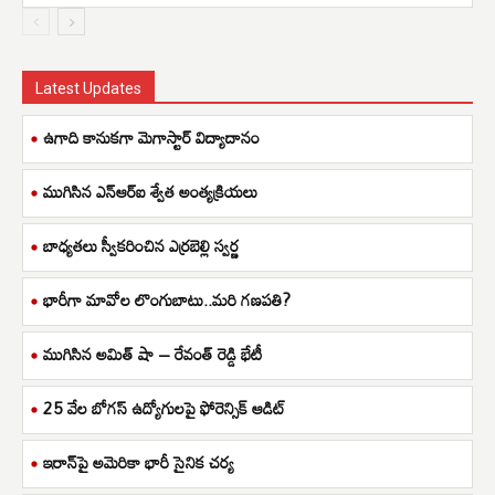
Latest Updates
ఉగాది కానుకగా మెగాస్టార్ విద్యాదానం
ముగిసిన ఎన్ఆర్ఐ శ్వేత అంత్యక్రియలు
బాధ్యతలు స్వీకరించిన ఎర్రబెల్లి స్వర్ణ
భారీగా మావోల లొంగుబాటు..మరి గణపతి?
ముగిసిన అమిత్ షా – రేవంత్ రెడ్డి భేటీ
25 వేల బోగస్ ఉద్యోగులపై ఫోరెన్సిక్ ఆడిట్
ఇరాన్‌పై అమెరికా భారీ సైనిక చర్య