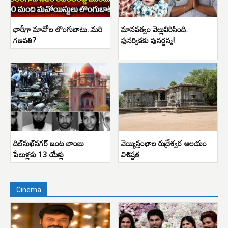
భారీగా మావోల లొంగుబాటు..మరి
మానవత్వం వెల్లువిరిసింది.
గణపతి?
పునర్వికకు పునర్జన్మ!
దిల్‌సుఖ్‌నగర్ జంట బాంబు
వెయ్యిస్తంభాల రుద్రేశ్వర ఆలయం
పేలుళ్లకు 13 యేళ్లు
విశిష్టత
Cinema