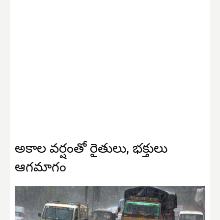
అకాల వర్షంతో రైతులు, భక్తులు
ఆగమాగం