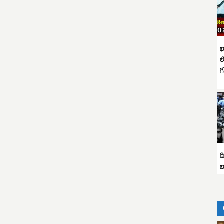
భ
ల
గ
ద
బ