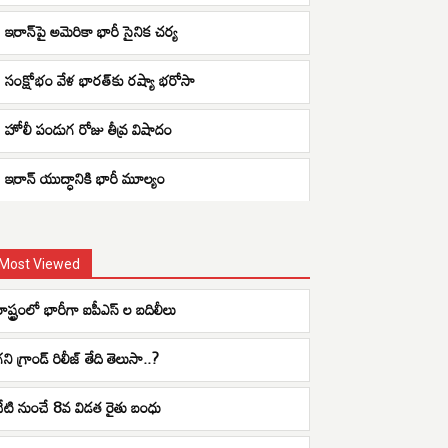
ఇరాన్‌పై అమెరికా భారీ సైనిక చర్య
సంక్షోభం వేళ భారత్‌కు రష్యా భరోసా
హోలీ పండుగ రోజు తీవ్ర విషాదం
ఇరాన్ యుద్ధానికి భారీ మూల్యం
Most Viewed
రాష్ట్రంలో భారీగా ఐపీఎస్ ల బదిలీలు
ని గ్రాండ్ రిలీజ్ తేది తెలుసా..?
నేటి నుంచే 8వ విడత రైతు బంధు