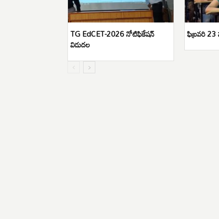
TG EdCET-2026 నోటిఫికేషన్
ఫిబ్రవరి 23
విడుదల