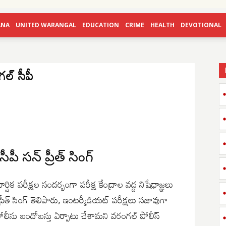
ANA
UNITED WARANGAL
EDUCATION
CRIME
HEALTH
DEVOTIONAL
గల్ సీపీ
పీ సన్ ప్రీత్ సింగ్
షిక పరీక్షల సందర్భంగా పరీక్ష కేంద్రాల వద్ద నిషేధాజ్ఞలు
ీత్ సింగ్ తెలిపారు, ఇంటర్మీడియట్ పరీక్షలు సజావుగా
న పోలీసు బందోబస్తు ఏర్పాటు చేశామని వరంగల్ పోలీస్