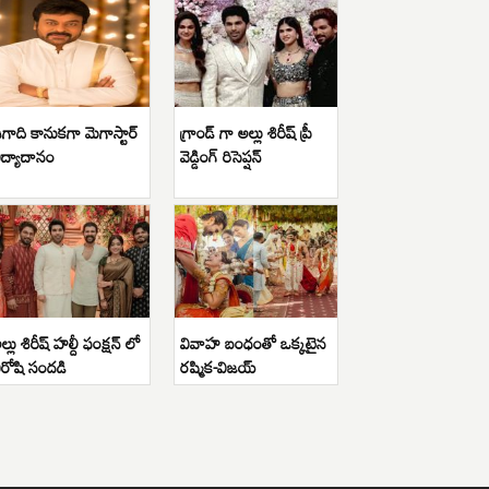
గాది కానుకగా మెగాస్టార్
గ్రాండ్ గా అల్లు శిరీష్ ప్రీ
ిద్యాదానం
వెడ్డింగ్ రిసెప్షన్
ల్లు శిరీష్ హల్దీ ఫంక్షన్ లో
వివాహ బంధంతో ఒక్కటైన
ిరోషి సందడి
రష్మిక-విజయ్