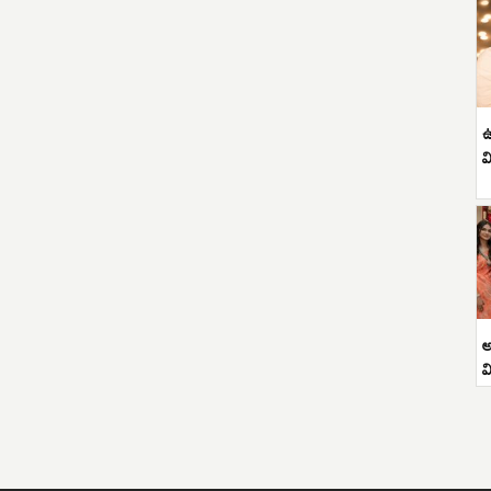
ఉ
వ
అ
వ