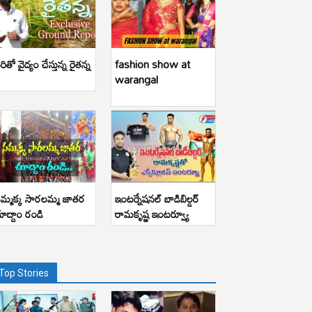
రితో వైద్యం చేస్తున్న రైతన్న
fashion show at
warangal
మ్మక్క సారలమ్మ జాతర
ఇంటర్నేషనల్ బాడిబిల్డర్
ూద్దాం రండి
రామకృష్ణ ఇంటర్వ్యూ
Top Stories