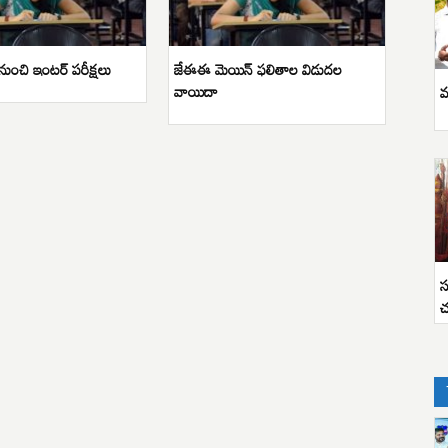
 నుంచి ఇంటర్ పరీక్షలు
జేఈఈ మెయిన్‌ ఫలితాల విడుదల
వాయిదా
వ
స
చ