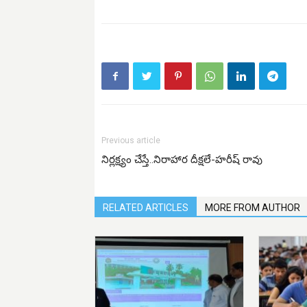
Previous article
నిర్లక్ష్యం చేస్తే..నిరాహార దీక్షలే-హరీష్ రావు
RELATED ARTICLES
MORE FROM AUTHOR