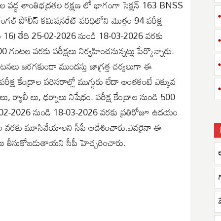
ంద్రాల వద్ద శాంతిభద్రతల రక్షణ లో భాగంగా సెక్షన్ 163 BNSS
రంగల్ పోలీస్ కమిషనరేట్ పరిధిలోని మొత్తం 94 పరీక్ష
ామ 16) తేది 25-02-2026 నుండి 18-03-2026 వరకు
టల వరకు పరీక్షలు నిర్వహించనున్నట్లు పేర్కొన్నారు.
ు జరగకుండా ముందస్తు జాగ్రత్త చర్యలుగా ఈ
ీక్ష కేంద్రాల పరిసరాల్లో ముగ్గురు లేదా అంతకంటే ఎక్కువ
 ర్యాలీ లు, ధర్నాలు నిషేధం. పరీక్ష కేంద్రాల నుండి 500
తేది 25-02-2026 నుండి 18-03-2026 వరకు ప్రతిరోజూ ఉదయం
 వరకు మూసివేయాలని సీపీ ఆదేశించారు.ఎవరైనా ఈ
్యలు తీసుకోబడుతాయని సీపీ హెచ్చరించారు.
గ