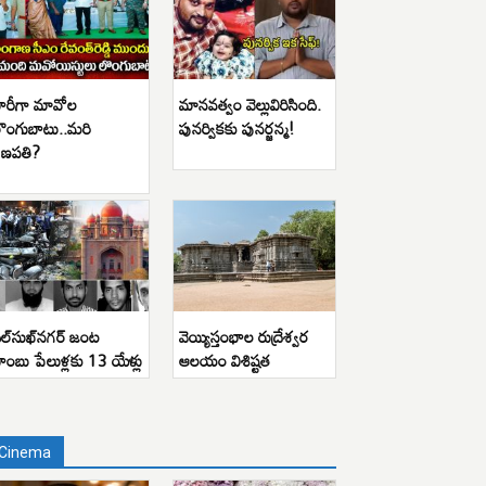
ారీగా మావోల
మానవత్వం వెల్లువిరిసింది.
ొంగుబాటు..మరి
పునర్వికకు పునర్జన్మ!
ణపతి?
ిల్‌సుఖ్‌నగర్ జంట
వెయ్యిస్తంభాల రుద్రేశ్వర
ాంబు పేలుళ్లకు 13 యేళ్లు
ఆలయం విశిష్టత
Cinema