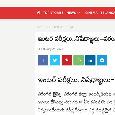
TOP STORIES
NEWS
CINEMA
TELANG
Home
United Warangal
ఇంటర్ పరీక్షలు..నిషేధాజ్ఞలు–వరం
February 24, 2026
ఇంటర్ పరీక్షలు..నిషేధాజ్ఞలు–సీ
వరంగల్ టైమ్స్, వరంగల్ జిల్లా:
ఇంటర్మీడియట్ వార్
అమలు చేసినట్లు వరంగల్ పోలీస్ కమిషనర్ సన్ ప్ర
నిర్వహించేందుకు పరీక్ష కేంద్రాల వద్ద పటిష్టమై