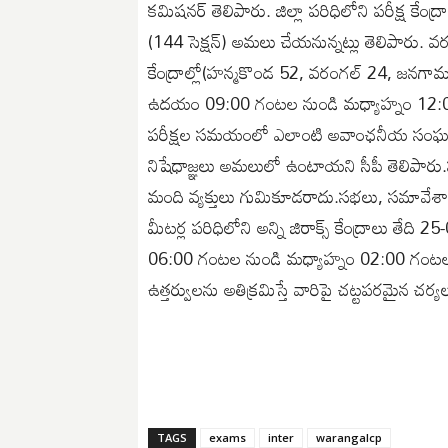
కమిషనర్ తెలిపారు. జిల్లా పరిధిలోని పరీక్ష కే
(144 సెక్షన్) అమలు చేయనున్నట్లు తెలిపారు. వ
కేంద్రాల్లో(హన్మకొండ 52, వరంగల్ 24, జనగ
ఉదయం 09:00 గంటల నుండి మధ్యాహ్నం 12:00 గం
పరీక్షల సమయంలో ఎలాంటి అవాంఛనీయ సంఘటనల
నిషేధాజ్ఞలు అమలులో ఉంటాయని సీపీ తెలిపారు.పర
మంది వ్యక్తులు గుమికూడరాదు.సభలు, సమావేశాలు,
మీటర్ల పరిధిలోని అన్ని జిరాక్స్ కేంద్రాలు 
06:00 గంటల నుండి మధ్యాహ్నం 02:00 గంటల
ఉత్తర్వులను అతిక్రమిస్తే వారిపై చట్టపరమైన చర
TAGS
exams
inter
warangalcp