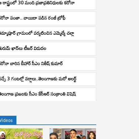
ఆ రాష్ట్రంలో 30 మంది ప్రజాప్రతినిధులకు కరోనా
కరోనా పంజా.. వాయిదా పడిన రంజీ ట్రోఫీ
తిమ్మాపూర్ గ్రామంలో పర్యటించిన ఎమ్మెల్యే చల్లా
తురుమ్ ఖాన్‌లు టీజర్ విడుదల
కరోనా బారిన బీహార్ సీఎం నితీష్ కుమార్
వచ్చే 3 గంటల్లో వర్షాలు..తెలంగాణకు మరో అలర్ట్
తెలంగాణ ప్రజలకు సీఎం కేసీఆర్ సంక్రాంతి విషెష్
Videos