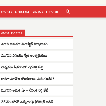
SPORTS
LIFESTYLE
VIDEOS
E-PAPER
Latest Updates
ఉగాది కానుకగా మెగాస్టార్ విద్యాదానం
ముగిసిన ఎన్ఆర్ఐ శ్వేత అంత్యక్రియలు
బాధ్యతలు స్వీకరించిన ఎర్రబెల్లి స్వర్ణ
భారీగా మావోల లొంగుబాటు..మరి గణపతి?
ముగిసిన అమిత్ షా – రేవంత్ రెడ్డి భేటీ
25 వేల బోగస్ ఉద్యోగులపై ఫోరెన్సిక్ ఆడిట్