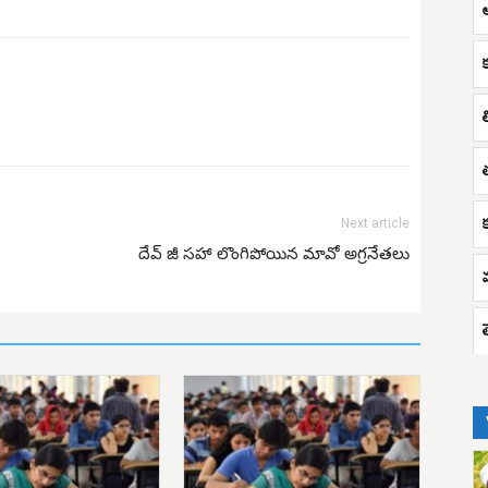
Next article
దేవ్ జీ సహా లొంగిపోయిన మావో అగ్రనేతలు