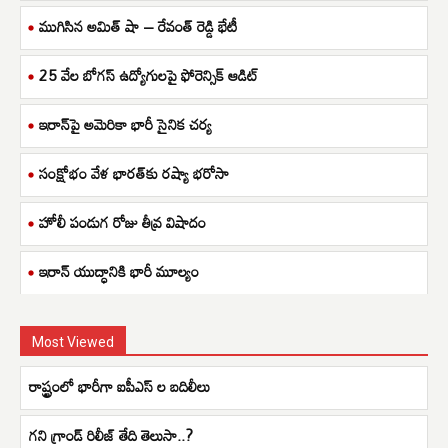
ముగిసిన అమిత్ షా – రేవంత్ రెడ్డి భేటీ
25 వేల బోగస్ ఉద్యోగులపై ఫోరెన్సిక్ ఆడిట్
ఇరాన్‌పై అమెరికా భారీ సైనిక చర్య
సంక్షోభం వేళ భారత్‌కు రష్యా భరోసా
హోలీ పండుగ రోజు తీవ్ర విషాదం
ఇరాన్ యుద్ధానికి భారీ మూల్యం
Most Viewed
రాష్ట్రంలో భారీగా ఐపీఎస్ ల బదిలీలు
గని గ్రాండ్ రిలీజ్ తేది తెలుసా..?