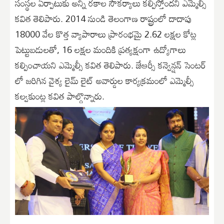
సంస్థల ఏర్పాటుకు అన్ని రకాల సౌకర్యాలు కల్పిస్తోందని ఎమ్మెల్సీ
కవిత తెలిపారు. 2014 నుండి తెలంగాణ రాష్ట్రంలో దాదాపు
18000 వేల కొత్త వ్యాపారాలు ప్రారంభమై 2.62 లక్షల కోట్ల
పెట్టుబడులతో, 16 లక్షల మందికి ప్రత్యక్షంగా ఉద్యోగాలు
కల్పించాయని ఎమ్మెల్సీ కవిత తెలిపారు. జేఆర్సీ కన్వెన్షన్ సెంటర్
లో జరిగిన వైశ్య లైమ్ లైట్ అవార్డుల కార్యక్రమంలో ఎమ్మెల్సీ
కల్వకుంట్ల కవిత పాల్గొన్నారు.