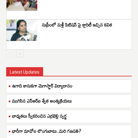
సుప్రీంలో మళ్లీ పిటిషన్ పై క్లారిటీ ఇచ్చిన కవిత
Latest Updates
ఉగాది కానుకగా మెగాస్టార్ విద్యాదానం
ముగిసిన ఎన్ఆర్ఐ శ్వేత అంత్యక్రియలు
బాధ్యతలు స్వీకరించిన ఎర్రబెల్లి స్వర్ణ
భారీగా మావోల లొంగుబాటు..మరి గణపతి?