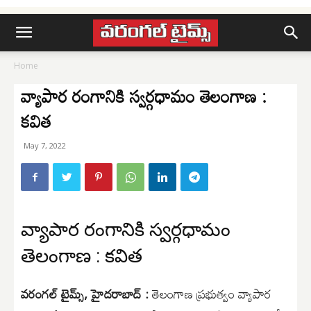
Home
వ్యాపార రంగానికి స్వర్గధామం తెలంగాణ :
కవిత
May 7, 2022
వ్యాపార రంగానికి స్వర్గధామం
తెలంగాణ : కవిత
వరంగల్ టైమ్స్, హైదరాబాద్ :
తెలంగాణ ప్రభుత్వం వ్యాపార