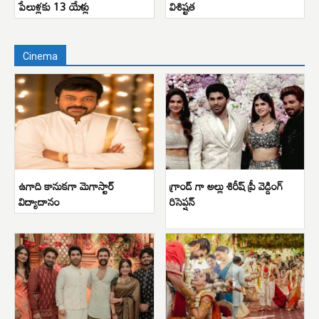
పేలుళ్లకు 13 యేళ్లు
విశిష్టత
Cinema
ఉగాది కానుకగా మెగాస్టార్
గ్రాండ్ గా అల్లు శిరీష్ ప్రీ వెడ్డింగ్
విద్యాదానం
రిసెప్షన్