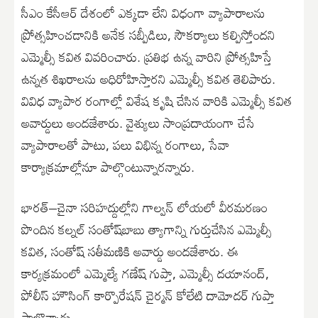
సీఎం కేసీఆర్ దేశంలో ఎక్కడా లేని విధంగా వ్యాపారాలను
ప్రోత్సహించడానికి అనేక సబ్పీడిలు, సౌకర్యాలు కల్పిస్తోందని
ఎమ్మెల్సీ కవిత వివరించారు. ప్రతిభ ఉన్న వారిని ప్రోత్సహిస్తే
ఉన్నత శిఖరాలను అధిరోహిస్తారని ఎమ్మెల్సీ కవిత తెలిపారు.
వివిధ వ్యాపార రంగాల్లో విశేష కృషి చేసిన వారికి ఎమ్మెల్సీ కవిత
అవార్డులు అందజేశారు. వైశ్యులు సాంప్రదాయంగా చేసే
వ్యాపారాలతో పాటు, పలు విభిన్న రంగాలు, సేవా
కార్యాక్రమాల్లోనూ పాల్గొంటున్నారన్నారు.
భారత్‌–చైనా సరిహద్దుల్లోని గాల్వన్‌ లోయలో వీరమరణం
పొందిన కల్నల్‌ సంతోష్‌బాబు త్యాగాన్ని గుర్తుచేసిన ఎమ్మెల్సీ
కవిత, సంతోష్ సతీమణికి అవార్డు అందజేశారు. ఈ
కార్యక్రమంలో ఎమ్మెల్యే గణేష్ గుప్తా, ఎమ్మెల్సీ దయానంద్,
పోలీస్‌ హౌసింగ్‌ కార్పొరేషన్‌ చైర్మన్‌ కోలేటి దామోదర్‌ గుప్తా
పాల్గొన్నారు.