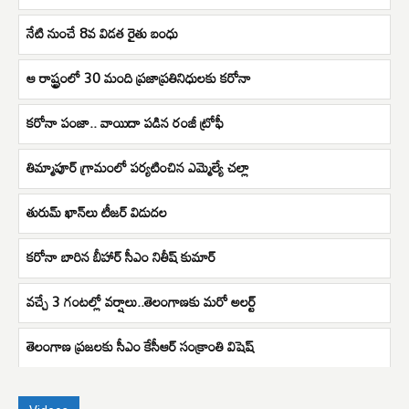
నేటి నుంచే 8వ విడత రైతు బంధు
ఆ రాష్ట్రంలో 30 మంది ప్రజాప్రతినిధులకు కరోనా
కరోనా పంజా.. వాయిదా పడిన రంజీ ట్రోఫీ
తిమ్మాపూర్ గ్రామంలో పర్యటించిన ఎమ్మెల్యే చల్లా
తురుమ్ ఖాన్‌లు టీజర్ విడుదల
కరోనా బారిన బీహార్ సీఎం నితీష్ కుమార్
వచ్చే 3 గంటల్లో వర్షాలు..తెలంగాణకు మరో అలర్ట్
తెలంగాణ ప్రజలకు సీఎం కేసీఆర్ సంక్రాంతి విషెష్