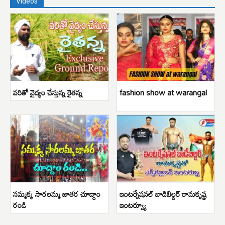
Videos
వరితో వైద్యం చేస్తున్న రైతన్న
fashion show at warangal
సమ్మక్క సారలమ్మ జాతర చూద్దాం
ఇంటర్నేషనల్ బాడిబిల్డర్ రామకృష్ణ
రండి
ఇంటర్వ్యూ