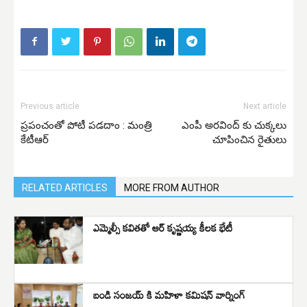
Previous article
Next article
ప్ర‌పంచంతో పోటీ ప‌డ‌దాం : మంత్రి
ఎంపీ అరవింద్ కు చుక్కలు
కేటీఆర్
చూపించిన రైతులు
RELATED ARTICLES
MORE FROM AUTHOR
ఎమ్మెల్సీ కవితతో ఆర్ కృష్ణయ్య కీలక భేటీ
బండి సంజయ్ కి మహిళా కమిషన్ వార్నింగ్