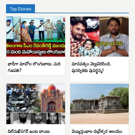
Top Stories
భారీగా మావోల లొంగుబాటు..మరి
మానవత్వం వెల్లువిరిసింది.
గణపతి?
పునర్వికకు పునర్జన్మ!
దిల్‌సుఖ్‌నగర్ జంట బాంబు
వెయ్యిస్తంభాల రుద్రేశ్వర ఆలయం