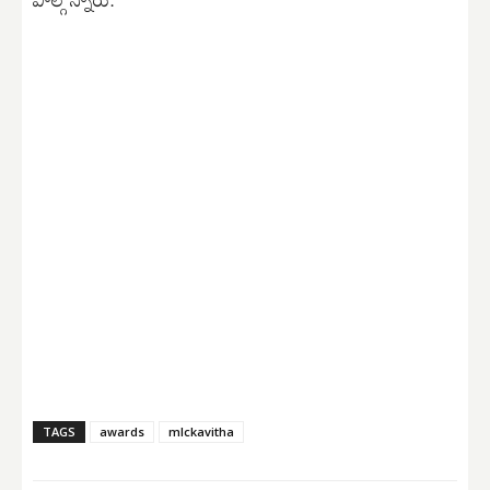
TAGS
awards
mlckavitha