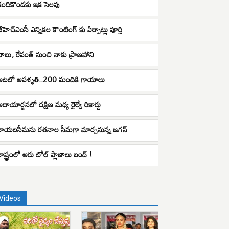
కందికొండకు ఇక సెలవు
జీహెచ్ఎంసీ ఎన్నికల కౌంటింగ్ కు ఏర్పాట్లు పూర్తి
బాబు, రేవంత్ నుంచి నాకు ప్రాణహాని
ఆటలో అపశృతి..200 మందికి గాయాలు
ఆదాయార్జనలో దక్షిణ మధ్య రైల్వే రికార్డు
రాయలసీమను రతనాల సీమగా మార్చనున్న జగన్
ాష్ట్రంలో ఆరు టోల్‌ ప్లాజాలు బంద్‌ !
Videos