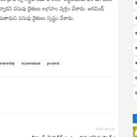
డని పసుపు రైతులు ఆగ్రహం వ్యక్తం చేశారు. అరవింద్
రుతామని పసుపు రైతులు స్పష్టం చేశారు. ‌
indreddy
nizamabad
protest
ర
Next article