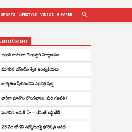
SPORTS
LIFESTYLE
VIDEOS
E-PAPER
Latest Updates
ఉగాది కానుకగా మెగాస్టార్ విద్యాదానం
ముగిసిన ఎన్ఆర్ఐ శ్వేత అంత్యక్రియలు
బాధ్యతలు స్వీకరించిన ఎర్రబెల్లి స్వర్ణ
భారీగా మావోల లొంగుబాటు..మరి గణపతి?
ముగిసిన అమిత్ షా – రేవంత్ రెడ్డి భేటీ
25 వేల బోగస్ ఉద్యోగులపై ఫోరెన్సిక్ ఆడిట్