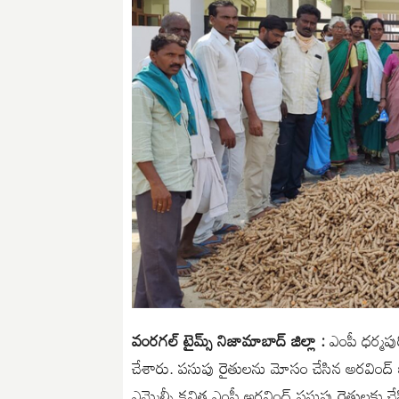
వంరగల్ టైమ్స్ నిజామాబాద్ జిల్లా :
ఎంపీ ధర్మపుర
చేశారు. పసుపు రైతులను మోసం చేసిన అరవింద్
ఎమ్మెల్సీ కవిత ఎంపీ అరవింద్ పసుపు రైతులకు చ