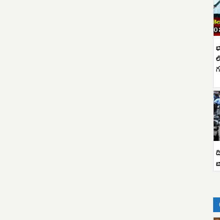
భ
ల
గ
ద
బ