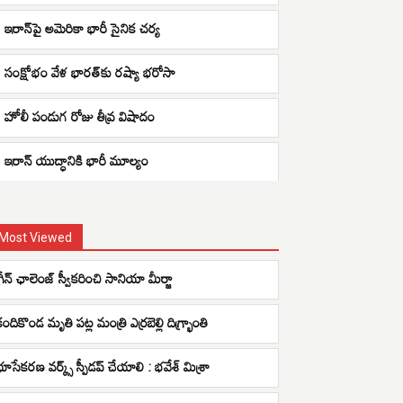
ఇరాన్‌పై అమెరికా భారీ సైనిక చర్య
సంక్షోభం వేళ భారత్‌కు రష్యా భరోసా
హోలీ పండుగ రోజు తీవ్ర విషాదం
ఇరాన్ యుద్ధానికి భారీ మూల్యం
Most Viewed
గ్రీన్ ఛాలెంజ్ స్వీకరించి సానియా మీర్జా
ందికొండ మృతి పట్ల మంత్రి ఎర్రబెల్లి దిగ్భ్రాంతి
భూసేకరణ వర్క్స్ స్పీడప్ చేయాలి : భవేశ్ మిశ్రా