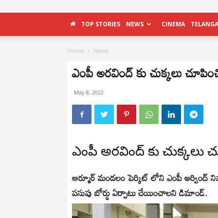
TOP STORIES
NEWS
CINEMA
TELANG
Home
News
ఎంపీ అరవింద్ కు చుక్కలు చూపించ
May 8, 2022
ఎంపీ అరవింద్ కు చుక్కలు 
ఆర్మూర్ మండలం పెర్కిట్ లోని ఎంపీ అర్వింద్ 
పసుపు బోర్డు ఏర్పాటు చేయించాలని డిమాండ్.