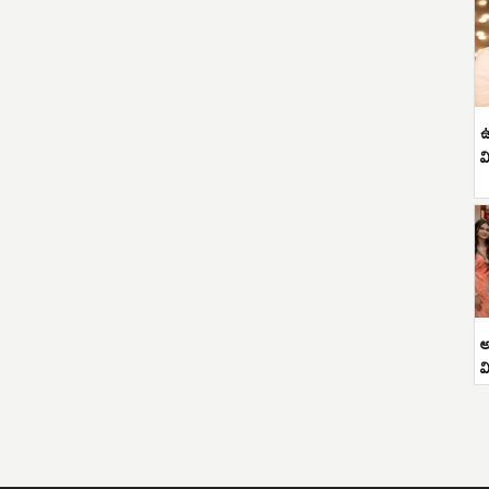
ఉ
వ
అ
వ