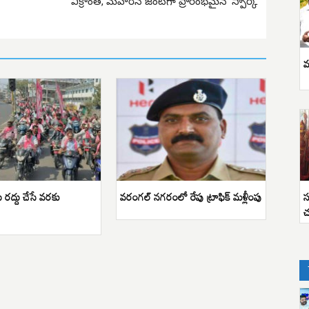
విక్రాంత్, మెహ‌రీన్ జంట‌గా ప్రారంభమైన ‘స్పార్క్’
వ
స
ు రద్దు చేసే వరకు
వరంగల్ నగరంలో రేపు ట్రాఫిక్ మళ్లీంపు
చ