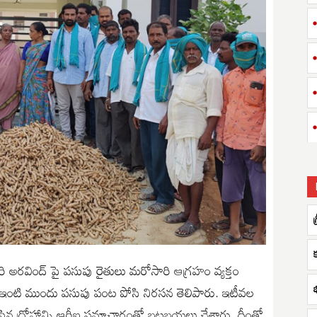
క
ి అరవింద్ పై పసుపు రైతులు ‌మరోసారి ఆగ్రహం వ్యక్తం
 ఇంటి ముందు పసుపు పంట పోసి నిరసన తెలిపారు. ఇటీవల
ేసిన ద్రోహాన్ని ఆర్టీఐ సమాచారంతో బట్టబయలు చేశారు. దీంతో