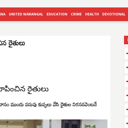
ANA
UNITED WARANGAL
EDUCATION
CRIME
HEALTH
DEVOTIONAL
ిన రైతులు
చూపించిన రైతులు
నివాసం ముందు పసుపు కుప్పలు వేసి రైతుల నిరసనవెంటనే