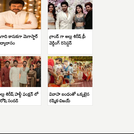
గాది కానుకగా మెగాస్టార్
గ్రాండ్ గా అల్లు శిరీష్ ప్రీ
ిద్యాదానం
వెడ్డింగ్ రిసెప్షన్
ల్లు శిరీష్ హల్దీ ఫంక్షన్ లో
వివాహ బంధంతో ఒక్కటైన
ిరోషి సందడి
రష్మిక-విజయ్