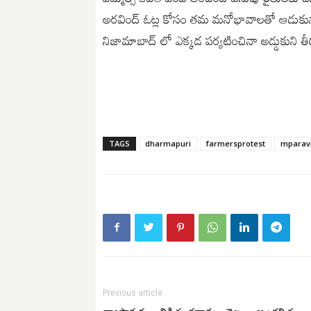
అరవింద్ ఓట్ల కోసం తమ మనోభావాలతో ఆడుకున్నా
నిజామాబాద్ లో ఎక్కడ పర్యటించినా అడ్డుకుని తీ
TAGS
dharmapuri
farmersprotest
mparav
Previous article