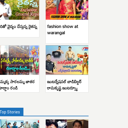
రితో వైద్యం చేస్తున్న రైతన్న
fashion show at
warangal
మ్మక్క సారలమ్మ జాతర
ఇంటర్నేషనల్ బాడిబిల్డర్
ూద్దాం రండి
రామకృష్ణ ఇంటర్వ్యూ
Top Stories