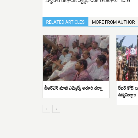
వ్యాపార రంగానికి స్వర్గధామం తెలంగాణ : కవిత
RELATED ARTICLES
MORE FROM AUTHOR
బీఆర్ఎస్ మాజీ ఎమ్మెల్యే అరూరి ధర్నా
లేబర్ కోడ్ ల
ఉద్యమిద్దాం