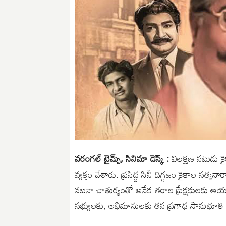
వరంగల్ టైమ్స్, సినిమా డెస్క్ :
విలక్షణ నటుడు కై
వ్యక్తం చేశారు. ప్రసిద్ధ సినీ దిగ్గజం కైకాల సత్
నటనా చాతుర్యంతో అనేక తరాల ప్రేక్షకులకు ఆయ
సభ్యులకు, అభిమానులకు తన ప్రగాఢ సానుభూతి తె