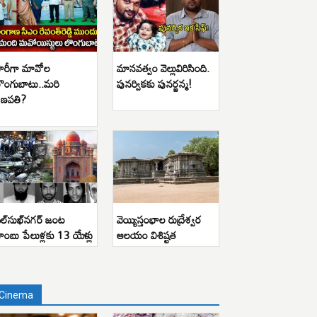
ారీగా మావోల
మానవత్వం వెల్లువిరిసింది.
ొంగుబాటు..మరి
పునర్వికకు పునర్జన్మ!
ణపతి?
ిల్‌సుఖ్‌నగర్ జంట
వెయ్యిస్తంభాల రుద్రేశ్వర
ాంబు పేలుళ్లకు 13 యేళ్లు
ఆలయం విశిష్టత
Cinema