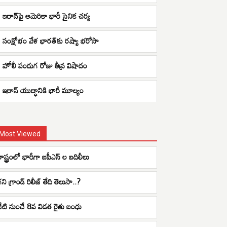
ఇరాన్‌పై అమెరికా భారీ సైనిక చర్య
సంక్షోభం వేళ భారత్‌కు రష్యా భరోసా
హోలీ పండుగ రోజు తీవ్ర విషాదం
ఇరాన్ యుద్ధానికి భారీ మూల్యం
Most Viewed
రాష్ట్రంలో భారీగా ఐపీఎస్ ల బదిలీలు
ని గ్రాండ్ రిలీజ్ తేది తెలుసా..?
నేటి నుంచే 8వ విడత రైతు బంధు