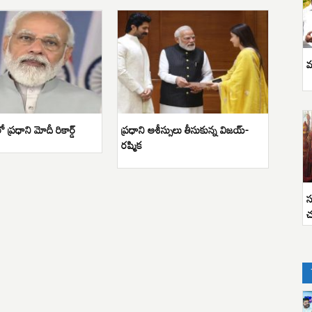
వ
ప్రధాని మోదీ రికార్డ్
ప్రధాని ఆశీస్సులు తీసుకున్న విజయ్-
రష్మిక
స
చ