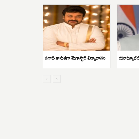
ఉగాది కానుకగా మెగాస్టార్ విద్యాదానం
యూట్యూబ్‌లో 