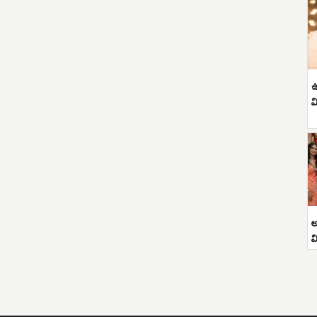
ఉ
వ
అ
వ