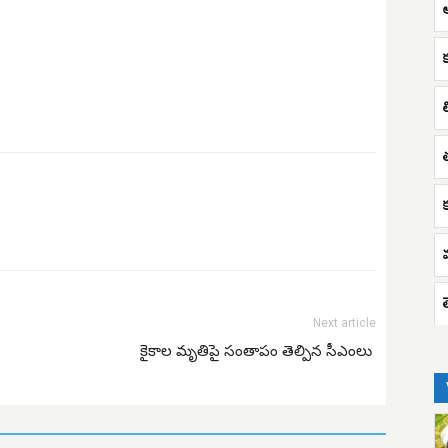
Next article
కైకాల మృతిపై సంతాపం తెల్పిన సీఎంలు