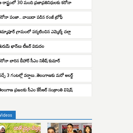
ఆ రాష్ట్రంలో 30 మంది ప్రజాప్రతినిధులకు కరోనా
కరోనా పంజా.. వాయిదా పడిన రంజీ ట్రోఫీ
తిమ్మాపూర్ గ్రామంలో పర్యటించిన ఎమ్మెల్యే చల్లా
తురుమ్ ఖాన్‌లు టీజర్ విడుదల
కరోనా బారిన బీహార్ సీఎం నితీష్ కుమార్
వచ్చే 3 గంటల్లో వర్షాలు..తెలంగాణకు మరో అలర్ట్
తెలంగాణ ప్రజలకు సీఎం కేసీఆర్ సంక్రాంతి విషెష్
Videos