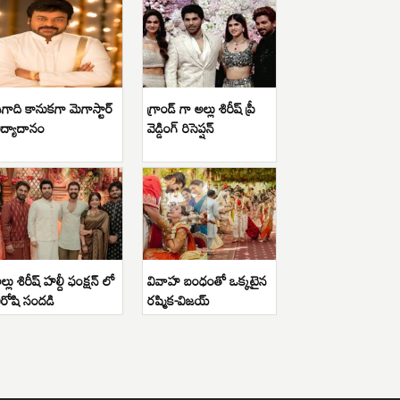
గాది కానుకగా మెగాస్టార్
గ్రాండ్ గా అల్లు శిరీష్ ప్రీ
ిద్యాదానం
వెడ్డింగ్ రిసెప్షన్
ల్లు శిరీష్ హల్దీ ఫంక్షన్ లో
వివాహ బంధంతో ఒక్కటైన
ిరోషి సందడి
రష్మిక-విజయ్