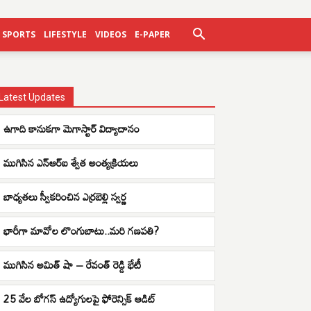
SPORTS
LIFESTYLE
VIDEOS
E-PAPER
Latest Updates
ఉగాది కానుకగా మెగాస్టార్ విద్యాదానం
ముగిసిన ఎన్ఆర్ఐ శ్వేత అంత్యక్రియలు
బాధ్యతలు స్వీకరించిన ఎర్రబెల్లి స్వర్ణ
భారీగా మావోల లొంగుబాటు..మరి గణపతి?
ముగిసిన అమిత్ షా – రేవంత్ రెడ్డి భేటీ
25 వేల బోగస్ ఉద్యోగులపై ఫోరెన్సిక్ ఆడిట్