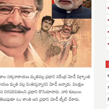
కాల సత్యనారాయణ మృతిపట్ల ప్రధాని నరేంద్ర మోడీ దిగ్భ్రాంతి
యనారాయణ మృతి పట్ల చింతిస్తున్నానని మోడీ అన్నారు. విలక్షణ
గ
న చిరపరిచితులని ప్రధాని కొనియాడారు. వారి కుటుంబ
లుపుతూ ఓం శాంతి అని ప్రధాని మోడీ ట్వీట్ చేశారు.