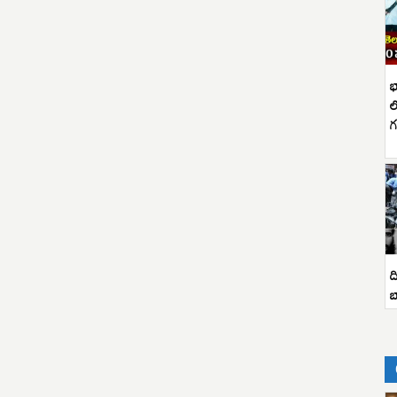
భ
ల
గ
ద
బ