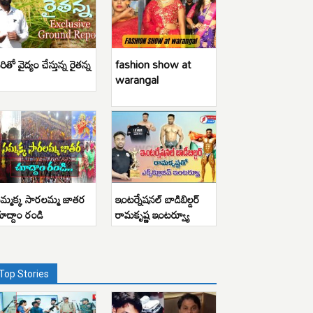
రితో వైద్యం చేస్తున్న రైతన్న
fashion show at
warangal
మ్మక్క సారలమ్మ జాతర
ఇంటర్నేషనల్ బాడిబిల్డర్
ూద్దాం రండి
రామకృష్ణ ఇంటర్వ్యూ
Top Stories