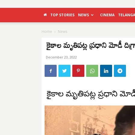
TOP STORIES
NEWS
CINEMA
TELANG
Home
News
కైకాల మృతిపట్ల ప్రధాని మోడీ దిగ్భ్
December 23, 2022
కైకాల మృతిపట్ల ప్రధాని మోడీ 