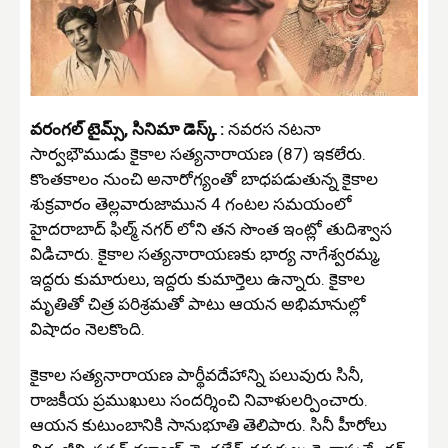
వరంగల్ టైమ్స్, సినిమా డెస్క్ :
నవరస నటనా
సార్వభౌముడు కైకాల సత్యనారాయణ (87) ఇకలేరు.
కొంతకాలం నుంచి అనారోగ్యంతో బాధపడుతున్న కైకాల
శుక్రవారం తెల్లవారుజామున 4 గంటల సమయంలో
హైదరాబాద్ ఫిల్మ్ నగర్ లోని తన సొంత ఇంట్లో తుదిశ్వాస
విడిచారు. కైకాల సత్యనారాయణకు భార్య నాగేశ్వరమ్మ,
ఇద్దరు కుమారులు, ఇద్దరు కుమార్తెలు ఉన్నారు. కైకాల
మృతితో చిత్ర పరిశ్రమతో పాటు ఆయన అభిమానుల్లో
విషాదం నెలకొంది.
కైకాల సత్యనారాయణ పార్థీవదేహాన్ని పలువురు సినీ,
రాజకీయ ప్రముఖులు సందర్శించి నివాళులర్పించారు.
ఆయన కుటుంబానికి సానుభూతి తెలిపారు. సినీ హీరోలు