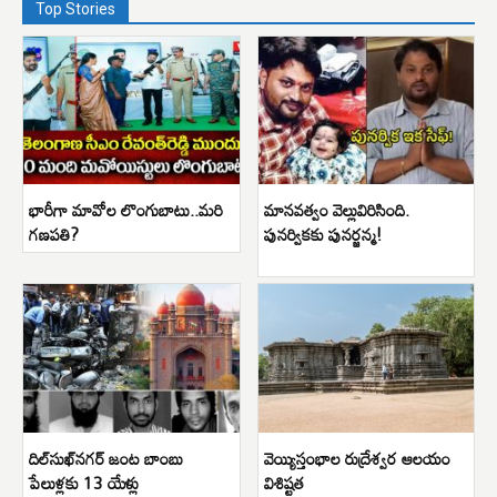
Top Stories
భారీగా మావోల లొంగుబాటు..మరి
మానవత్వం వెల్లువిరిసింది.
గణపతి?
పునర్వికకు పునర్జన్మ!
దిల్‌సుఖ్‌నగర్ జంట బాంబు
వెయ్యిస్తంభాల రుద్రేశ్వర ఆలయం
పేలుళ్లకు 13 యేళ్లు
విశిష్టత