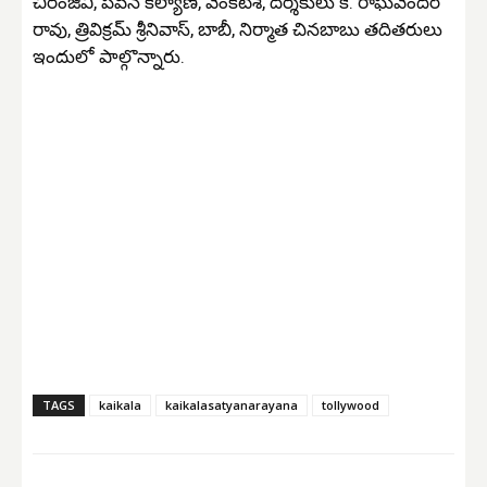
చిరంజీవి, పవన్ కల్యాణ్, వెంకటేశ్, దర్శకులు కె. రాఘవేందర్
రావు, త్రివిక్రమ్ శ్రీనివాస్, బాబీ, నిర్మాత చినబాబు తదితరులు
ఇందులో పాల్గొన్నారు.
TAGS
kaikala
kaikalasatyanarayana
tollywood