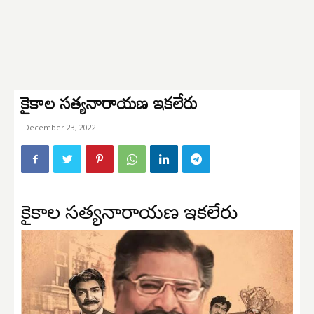
కైకాల సత్యనారాయణ ఇకలేరు
December 23, 2022
కైకాల సత్యనారాయణ ఇకలేరు