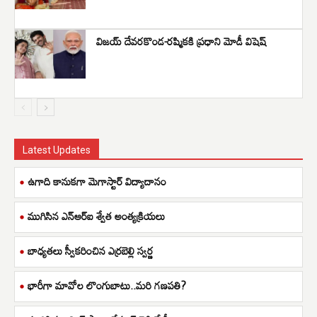
విజయ్ దేవరకొండ-రష్మికకి ప్రధాని మోడీ విషెష్
Latest Updates
ఉగాది కానుకగా మెగాస్టార్ విద్యాదానం
ముగిసిన ఎన్ఆర్ఐ శ్వేత అంత్యక్రియలు
బాధ్యతలు స్వీకరించిన ఎర్రబెల్లి స్వర్ణ
భారీగా మావోల లొంగుబాటు..మరి గణపతి?