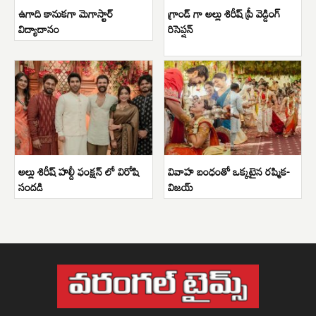
ఉగాది కానుకగా మెగాస్టార్
గ్రాండ్ గా అల్లు శిరీష్ ప్రీ వెడ్డింగ్
విద్యాదానం
రిసెప్షన్
అల్లు శిరీష్ హల్దీ ఫంక్షన్ లో విరోషి
వివాహ బంధంతో ఒక్కటైన రష్మిక-
సందడి
విజయ్