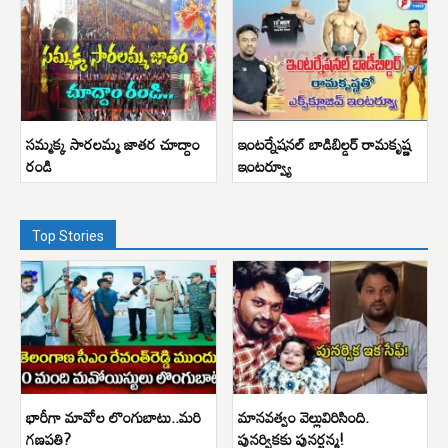
సమ్మక్క సారలమ్మ జాతర చూద్దాం
ఇంటర్నేషనల్ బాడిబిల్డర్ రామకృష్ణ
రండి
ఇంటర్వ్యూ
Top Stories
భారీగా మావోల లొంగుబాటు..మరి
మానవత్వం వెల్లువిరిసింది.
గణపతి?
పునర్వికకు పునర్జన్మ!