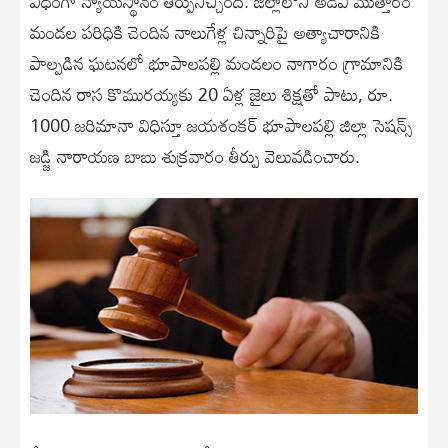
విధంగా న్యాయస్థానం తీర్పునిచ్చింది. జిల్లాలోని అడవి ముత్తారం
మండల పరిధికి చెందిన నాలుగేళ్ల చిన్నారిపై అత్యాచారానికి
పాల్పడిన ఘటనలో భూపాలపల్లి మండలం నాగారం గ్రామానికి
చెందిన రాస కొమురయ్యకు 20 ఏళ్ల జైలు శిక్షతో పాటు, రూ.
1000 జరిమానా విధిస్తూ జయశంకర్ భూపాలపల్లి జిల్లా సెషన్స్
జడ్జి నారాయణ బాబు శుక్రవారం తీర్పు వెలువడించారు.