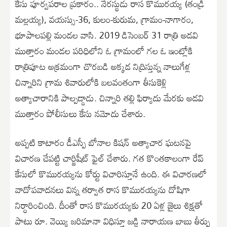
కేసు పూర్వపరాల ప్రకారం.. నేరస్థుడు రాస కొమురయ్య (తండ్రి
మల్లయ్య), వయస్సు-36, కులం-కురుమ, గ్రామం-నాగారం,
భూపాలపల్లి మండల వాసి. 2019 డిసెంబర్ 31 రాత్రి అడవి
ముత్తారం మండల పరిధిలోని ఓ గ్రామంలో గల ఓ ఇంట్లోకి
రాత్రిపూట అక్రమంగా చొరబడి అక్కడ నిద్రిస్తున్న నాలుగేళ్ల
చిన్నారిని గ్రామ శివారులోకి బలవంతంగా తీసుకెళ్లి
అత్యాచారానికి పాల్పడ్డాడు. చిన్నారి తల్లి ఫిర్యాదు మేరకు అడవి
ముత్తారం పోలీసులు కేసు నమోదు చేశారు.
అప్పటి కాటారం డీఎస్పీ బోనాల కిషన్ అత్యాచార ఘటనపై
విచారణ చేపట్టి చార్జిషీట్ ఫైల్ చేశారు. గత కొంతకాలంగా రేప్
కేసులో కొమురయ్యను కోర్టు విచారిస్తూనే ఉంది. ఈ విచారణలో
వాదోపవాదనలు విన్న తర్వాత రాస కొమురయ్యను దోషిగా
నిర్ధారించింది. దీంతో రాస కొమురయ్యకు 20 ఏళ్ల జైలు శిక్షతో
పాటు రూ. వెయ్యి జరిమానా విధిస్తూ జడ్జి నారాయణ బాబు తీర్పు