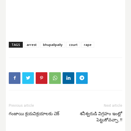
TAGS
arrest
bhupallpally
court
rape
Previous article
Next article
గంజాయి క్రయవిక్రయాలకు చెక్
శనీశ్వరుడి విగ్రహం ఇంట్లో
పెట్టుకోవచ్చా..!!