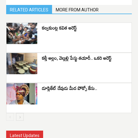
RELATED ARTICLES
MORE FROM AUTHOR
కల్వకుంట్ల కవిత అరెస్ట్
కల్తీ అల్లం, వెల్లుల్లి పేస్టు తయారీ.. ఒకరి అరెస్ట్
డూప్లికేట్ దేవుడు మీద పోక్సో కేసు..
Latest Updates