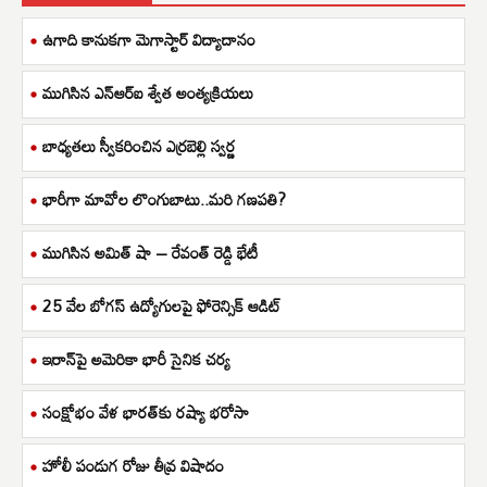
ఉగాది కానుకగా మెగాస్టార్ విద్యాదానం
ముగిసిన ఎన్ఆర్ఐ శ్వేత అంత్యక్రియలు
బాధ్యతలు స్వీకరించిన ఎర్రబెల్లి స్వర్ణ
భారీగా మావోల లొంగుబాటు..మరి గణపతి?
ముగిసిన అమిత్ షా – రేవంత్ రెడ్డి భేటీ
25 వేల బోగస్ ఉద్యోగులపై ఫోరెన్సిక్ ఆడిట్
ఇరాన్‌పై అమెరికా భారీ సైనిక చర్య
సంక్షోభం వేళ భారత్‌కు రష్యా భరోసా
హోలీ పండుగ రోజు తీవ్ర విషాదం