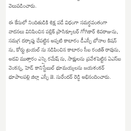
వెలువడించారు.
ఈ కేసులో నిందితుడికి శిక్ష పడే విధంగా సమర్థవంతంగా
వాదనలు వినిపించిన పబ్లిక్ ప్రాసిక్యూటర్ గోగికార్ శివరాజును,
సమగ్ర దర్యాప్తు చేపట్టిన అప్పటి కాటారం డీఎస్పీ బోనాల కిషన్
ను, కోర్టు ట్రయల్ ను నడిపించిన కాటారం సీఐ రంజిత్ రావును,
అడవి ముత్తారం ఎస్సై రమేష్ ను, సాక్షులను ప్రవేశపెట్టిన ఏఎస్ఐ
వెంకన్న, హెడ్ కానిస్టేబుల్ భూమయ్యలను జయశంకర్
భూపాలపల్లి జిల్లా ఎస్పీ జె. సురేందర్ రెడ్డి అభినందించారు.