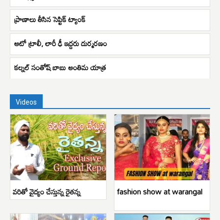
ప్రాణాలు తీసిన సెప్టిక్ ట్యాంక్
ఆటో ట్రాలీ, లారీ ఢీ ఇద్దరు దుర్మరణం
కల్నల్‌ సంతోష్ బాబు‌ అంతిమ యాత్ర
Videos
వరితో వైద్యం చేస్తున్న రైతన్న
fashion show at warangal