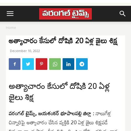
Home
అత్యాచారం కేసులో దోషికి 20 ఏళ్ల జైలు శిక్ష
December 10, 2022
అత్యాచారం కేసులో దోషికి 20 ఏళ్ల
జైలు శిక్ష
వరంగల్ టైమ్స్, జయశంకర్ భూపాలపల్లి జిల్లా :
నాలుగేళ్ల
చిన్నారిపై అత్యాచారం చేసిన వ్యక్తికి 20 ఏళ్ల జైలు శిక్షపడే