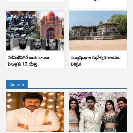
దిల్‌సుఖ్‌నగర్ జంట బాంబు
వెయ్యిస్తంభాల రుద్రేశ్వర ఆలయం
పేలుళ్లకు 13 యేళ్లు
విశిష్టత
Cinema