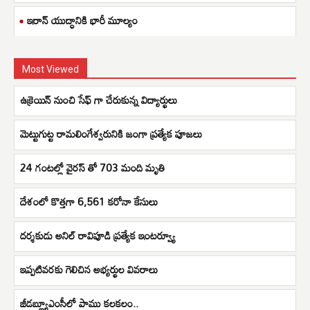
ఇరాన్ యుద్ధానికి భారీ మూల్యం
Most Viewed
ఉక్రెయిన్ నుంచి సేఫ్ గా చేరుకున్న విద్యార్థులు
మెట్టుగుట్ట రామలింగేశ్వరునికి జంగా ప్రత్యేక పూజలు
24 గంటల్లో వైరస్ తో 703 మంది మృతి
దేశంలో కొత్తగా 6,561 కరోనా కేసులు
దర్శకుడు అనిల్ రావిపూడి ప్రత్యేక ఇంటర్వ్యూ
ఇప్పటివరకు గెలిచిన అభ్యర్థుల వివరాలు
జీడబ్ల్యూఎంసీలో పాము కలకలం..