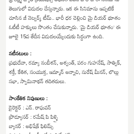
తెలుగులో విడుదల చేస్తున్నారు. ఇక ఈ సినిమాను ఇప్పటికే
చూసిన జీ నెట్వర్క్ టీమ్.. భారీ ధర చెల్లించి మై డియర్ భూతం
ఓటీటీ హక్కులు సొంతం చేసుకున్నారు. ‘మై డియర్ భూతం’ ఈ
జూలై 15వ తేదీన విడుదలయ్యేందుకు సిద్దంగా ఉంది.
నటీనటులు :
ప్రభుదేవా, రమ్యా నంబీశన్, అశ్వంత్, పరం గుహనేష్, సాత్విక్,
శక్తీ, కేశిత, సంయుక్త, ఇమ్మాన్ అన్నాచి, సురేష్ మీనన్, లొల్లు
సభా, స్వామినాథన్ తదితరులు.
సాంకేతిక నిపుణులు :
డైరెక్టర్ : ఎన్. రాఘవన్
ప్రొడ్యూసర్ : రమేష్ పి పిళ్ళై
బ్యానర్ : అభిషేక్ ఫిలిమ్స్