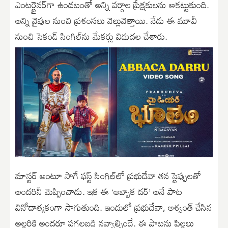
ఎంటర్టైనర్‌గా ఉండటంతో అన్ని వర్గాల ప్రేక్షకులను ఆకట్టుకుంది.
అన్ని వైపుల నుంచి ప్రశంసలు వెల్లువెత్తాయి. నేడు ఈ మూవీ
నుంచి సెకండ్ సింగిల్‌ను మేకర్లు విడుదల చేశారు.
మాస్టర్ అంటూ సాగే ఫస్ట్ సింగిల్‌లో ప్రభుదేవా తన స్టెప్పులతో
అందరినీ మెప్పించాడు. ఇక ఈ ‘అబ్బాక డర్’ అనే పాట
వినోదాత్మకంగా సాగుతుంది. ఇందులో ప్రభుదేవా, అశ్వంత్ చేసిన
అల్లరికి అందరూ పగలబడి నవ్వాల్సిందే. ఈ పాటను పిల్లలు