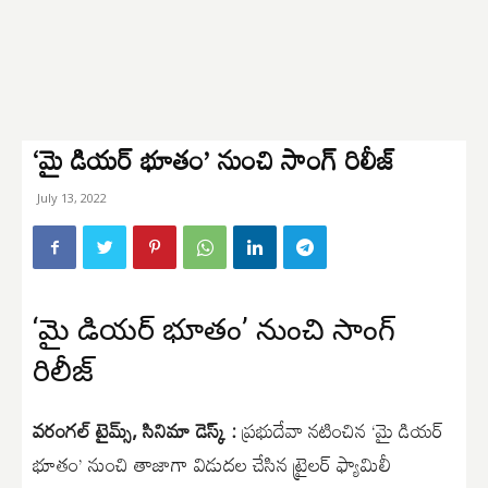
‘మై డియర్ భూతం’ నుంచి సాంగ్ రిలీజ్
July 13, 2022
‘మై డియర్ భూతం’ నుంచి సాంగ్
రిలీజ్
వరంగల్ టైమ్స్, సినిమా డెస్క్ :
ప్రభుదేవా నటించిన ‘మై డియర్
భూతం’ నుంచి తాజాగా విడుదల చేసిన ట్రైలర్ ఫ్యామిలీ