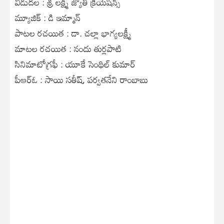
విడుదల : శ్రీ లక్ష్మీ జ్యోతి క్రియేషన్స్
మ్యూజిక్ : డి ఇమ్మాన్
పాటల రచయిత : డా. చల్లా భాగ్యలక్ష్మీ
మాటల రచయిత : నందు తుర్లపాటి
సినిమాటోగ్రఫీ : యూకే సెంథిల్ కుమార్
పీఆర్ఓ : సాయి సతీష్, పర్వతనేని రాంబాబు