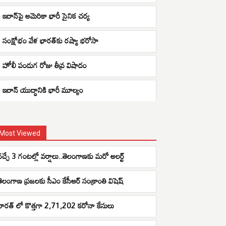
ఇరాన్‌పై అమెరికా భారీ సైనిక చర్య
సంక్షోభం వేళ భారత్‌కు రష్యా భరోసా
హోలీ పండుగ రోజు తీవ్ర విషాదం
ఇరాన్ యుద్ధానికి భారీ మూల్యం
Most Viewed
వచ్చే 3 గంటల్లో వర్షాలు..తెలంగాణకు మరో అలర్ట్
తెలంగాణ ప్రజలకు సీఎం కేసీఆర్ సంక్రాంతి విషెష్
భారత్ లో కొత్తగా 2,71,202 కరోనా కేసులు