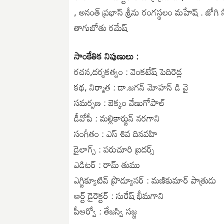
, అనంత్ ప్రభాస్ శ్రీను రంగస్థలం మహేష్ . జోగి
తాగుబోతు రమేష్
సాంకేతిక నిపుణులు :
రచన,దర్శకత్వం : వెంకటేష్ పెదిరెడ్ల
కథ, నిర్మాత : డా.జగన్ మోహన్ డి వై
సమర్పణ : బెక్కం వేణుగోపాల్
డీవోపీ : మల్లికార్జున్ నరగాని
సంగీతం : ఎస్ శివ దినవహి
డైలాగ్స్ : పరుచూరి బ్రదర్స్
ఎడిటర్ : రామ్ తుము
ఎగ్జిక్యూటివ్ ప్రొడ్యూసర్ : మణికుమార్ పాత్రుడు
ఆర్ట్ డైరెక్టర్ : సురేష్ భీమగాని
పీఆర్వో : తేజస్వి సజ్జ