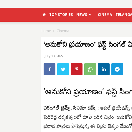
TOP STORIES
NEWS
CINEMA
TELANG
Home
Cinema
‘అనుకోని ప్రయాణం’ ఫస్ట్ సింగల్
July 13, 2022
‘అనుకోని ప్రయాణం’ ఫస్ట్ సి
వరంగల్ టైమ్స్, సినిమా డెస్క్ :
ఆపిల్ క్రియేషన్స్
పెదిరెడ్ల దర్శకత్వంలో రూపొందిన చిత్రం ‘అనుకో
ప్రధాన పాత్రలు పోషిస్తున్న ఈ చిత్రం బెక్కం వేణ