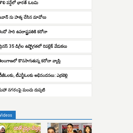
తొలి వన్డేలో భారత్ ఓటమి
జవాన్ ను హత్య చేసిన మావోలు
రెండో సారి ఉపరాష్ట్రపతికి కరోనా
మైనస్ 35 డిగ్రీల ఉష్ణోగ్రతలో రిపబ్లిక్ వేడుకలు
తెలంగాణలో కొనసాగుతున్న కరోనా వ్యాప్తి
టీజీఓలకు, టీఎన్జీఓలకు అభినందనలు: ఎర్రబెల్లి
మహా నగరంపై మంచు దుప్పటి
Videos