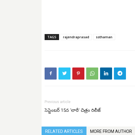
TAGS
rajendraprasad
ssthaman
Previous article
సెప్టెంబర్ 15న ‘లాఠీ’ చిత్రం రిలీజ్
RELATED ARTICLES
MORE FROM AUTHOR