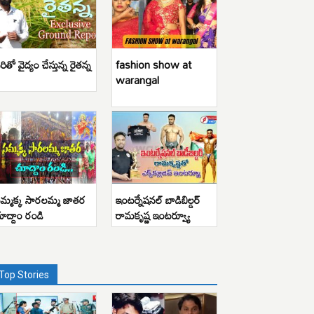
రితో వైద్యం చేస్తున్న రైతన్న
fashion show at
warangal
మ్మక్క సారలమ్మ జాతర
ఇంటర్నేషనల్ బాడిబిల్డర్
ూద్దాం రండి
రామకృష్ణ ఇంటర్వ్యూ
Top Stories