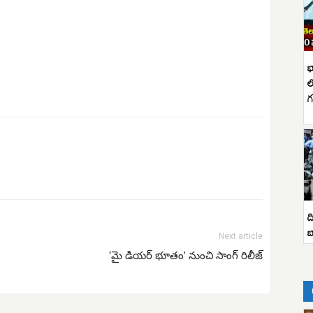
భ
ల
గ
ద
బ
Next article
‘మై డియర్ భూతం’ నుంచి సాంగ్ రిలీజ్