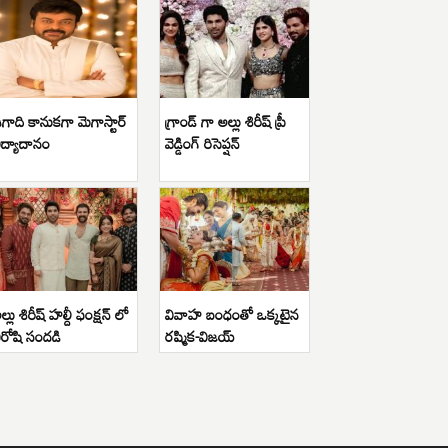
గాది కానుకగా మెగాస్టార్
గ్రాండ్ గా అల్లు శిరీష్ ప్రీ
ిద్యాదానం
వెడ్డింగ్ రిసెప్షన్
ల్లు శిరీష్ హల్దీ ఫంక్షన్ లో
వివాహ బంధంతో ఒక్కటైన
ిరోషి సందడి
రష్మిక-విజయ్