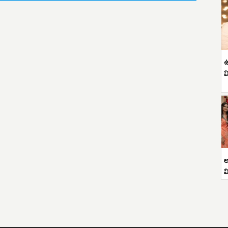
ఉ
వ
అ
వ