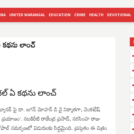
ANA
UNITED WARANGAL
EDUCATION
CRIME
HEALTH
DEVOTIONAL
 ఏ కథను లాంచ్
ంగల్ ఏ కథను లాంచ్
 బ్యానర్ పై డా. జగన్ మోహన్ డి వై నిర్మాతగా, వెంకటేష్
ని ప్రయాణం’. నటకిరీటి రాజేంద్ర ప్రసాద్, నరసింహ రాజు
ుగోపాల్ సమర్పణలో విడుదలకు సిద్దమైంది. ప్రస్తుతం ఈ చిత్రం