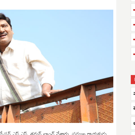
సెన్సేషన్ ఎస్.ఎస్. తమన్ లాంచ్ చేశారు. ప్రముఖ గాయకుడు