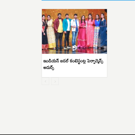
ఇండియన్‌ ఐడల్‌ కంటెస్టంట్ల పెర్ఫార్మెన్స్
అదుర్స్