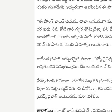
శంకర్ మహదేవన్ అద్భుతంగా ఆలపించిన ఈ పాటక
”ఈ సాంగ్ లాంచ్ చేయడం చాలా ఆనందంగా వుందని
దర్శకుడు శివ, కోటి గారి దగ్గర తొమ్మిదేళ్ళు పన
అందుకోవాలి. పాటకు ఆక్సిజన్ నింపే శంకర్ మ
కిరణ్ ఈ పాట కు మంచి సాహిత్యం అందించారు.
రాజేంద్ర ప్రసాద్ అద్భుతమైన నటులు. ఎన్నో వైవ
అవుతుందని నమ్మతున్నాను. టీం అందరికీ ఆల్ ది వె
ప్రేమ,తులసి రవిబాబు, శుభలేక సుధాకర్ ప్రభాస్
చిత్రానికి మల్లికార్జున్ నరగాని డీవోపీగా, శివ ద
బ్రదర్స్ డైలాగ్ అందించడం మరో విశేషం.
తారాగణం :
డాక్టర్ రాజేంద్రప్రసాద్ , నరసింహ