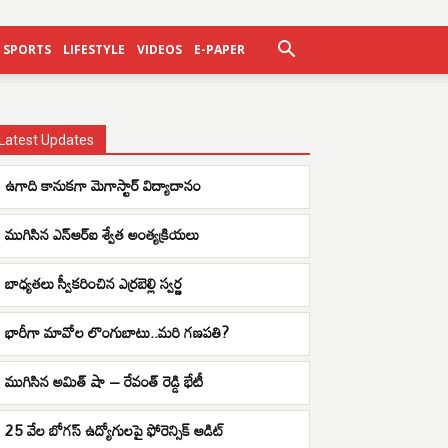
SPORTS
LIFESTYLE
VIDEOS
E-PAPER
Latest Updates
ఉగాది కానుకగా మెగాస్టార్ విద్యాదానం
ముగిసిన ఎన్ఆర్ఐ శ్వేత అంత్యక్రియలు
బాధ్యతలు స్వీకరించిన ఎర్రబెల్లి స్వర్ణ
భారీగా మావోల లొంగుబాటు..మరి గణపతి?
ముగిసిన అమిత్ షా – రేవంత్ రెడ్డి భేటీ
25 వేల బోగస్ ఉద్యోగులపై ఫోరెన్సిక్ ఆడిట్