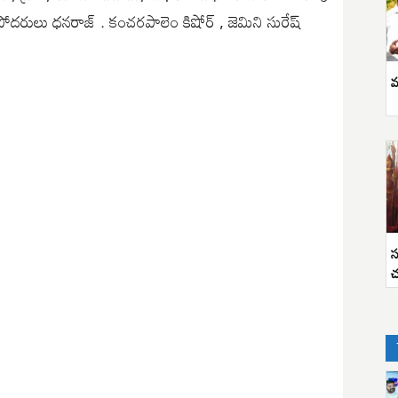
 సోదరులు ధనరాజ్ . కంచరపాలెం కిషోర్ , జెమిని సురేష్
వ
స
చ