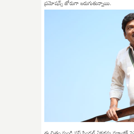
ప్రమోషన్స్ జోరుగా జరుగుతున్నాయి.
ఈ చిత్రం నుండి ఫస్ట్ సింగల్ ఏకథను మ్యూజిక్ 