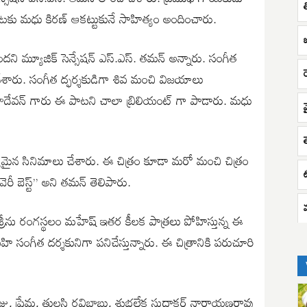
ు మధు కిరణ్ ఆకట్టుకునే సాహిత్యం అందించారు.
 మ్యూజిక్ సెన్సేషన్ ఎస్.ఎస్. తమన్ అన్నారు. సంగీత
ి చేశారు. సంగీత ద్ఫర్శకుడిగా శివ మంచి విజయాలు
హదేవన్ గారు ఈ పాటని చాలా బ్రిలియంట్ గా పాడారు. మధు
ిధ్యమైన సినిమాలు చేశారు. ఈ చిత్రం కూడా మరో మంచి చిత్రం
రీ బెస్ట్” అని తమన్ తెలిపారు.
 శ్రీను రంగస్థలం మహేష్ ఇతర కీలక పాత్రలు పోహిస్తున్న ఈ
ినవహి సంగీత దర్శకునిగా పనిచేస్తున్నారు. ఈ చిత్రానికి పరుచూరి
రాజు, ప్రేమ, తులసి రవిబాబు, శుభలేక సుధాకర్ నారాయణరావు