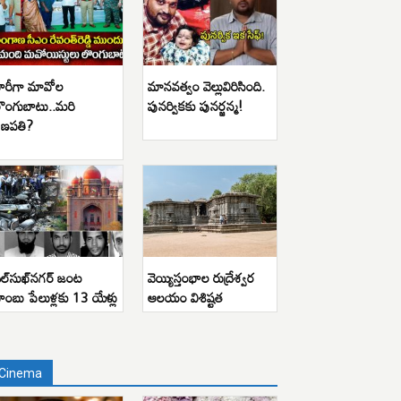
ారీగా మావోల
మానవత్వం వెల్లువిరిసింది.
ొంగుబాటు..మరి
పునర్వికకు పునర్జన్మ!
ణపతి?
ిల్‌సుఖ్‌నగర్ జంట
వెయ్యిస్తంభాల రుద్రేశ్వర
ాంబు పేలుళ్లకు 13 యేళ్లు
ఆలయం విశిష్టత
Cinema