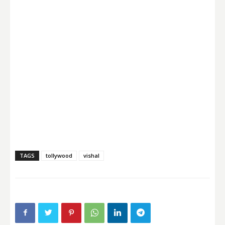
TAGS
tollywood
vishal