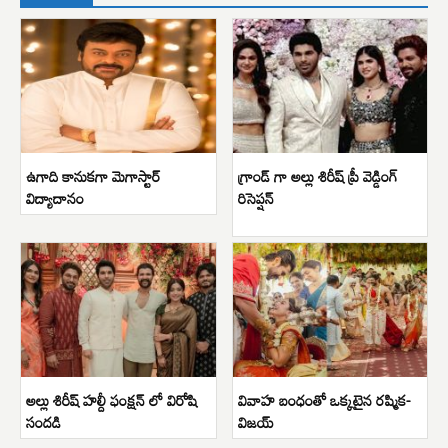
ఉగాది కానుకగా మెగాస్టార్
గ్రాండ్ గా అల్లు శిరీష్ ప్రీ వెడ్డింగ్
విద్యాదానం
రిసెప్షన్
అల్లు శిరీష్ హల్దీ ఫంక్షన్ లో విరోషి
వివాహ బంధంతో ఒక్కటైన రష్మిక-
సందడి
విజయ్