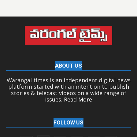
ABOUT US
Warangal times is an independent digital news
platform started with an intention to publish
stories & telecast videos on a wide range of
issues.
Read More
FOLLOW US