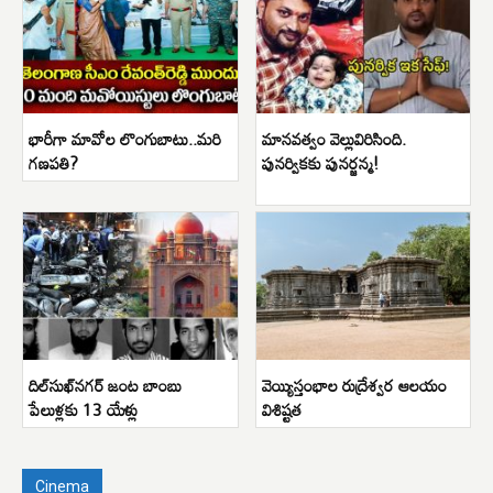
భారీగా మావోల లొంగుబాటు..మరి
మానవత్వం వెల్లువిరిసింది.
గణపతి?
పునర్వికకు పునర్జన్మ!
దిల్‌సుఖ్‌నగర్ జంట బాంబు
వెయ్యిస్తంభాల రుద్రేశ్వర ఆలయం
పేలుళ్లకు 13 యేళ్లు
విశిష్టత
Cinema