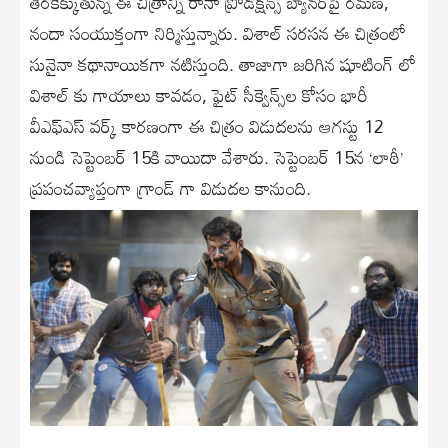
తెరకెక్కుతున్న ఈ చిత్రాన్ని రానా ప్రొడక్షన్స్ బ్యానర్‌పై రమణ,
నందా సంయుక్తంగా నిర్మిస్తున్నారు. విశాల్ సరసన ఈ చిత్రంలో
సునైనా కథానాయికగా నటిస్తుంది. తాజాగా జరిగిన షూటింగ్ లో
విశాల్‌ కు గాయాలు కావడం, ఫైట్ సీక్వెన్స్‌ల కోసం భారీ
వీఎఫ్ఎస్ వర్క్‌ కారణంగా ఈ చిత్రం విడుదలను ఆగస్టు 12
నుండి సెప్టెంబర్ 15కి వాయిదా వేశారు. సెప్టెంబర్ 15న ‘లాఠీ’
ప్రపంచవ్యాప్తంగా గ్రాండ్ గా విడుదల కానుంది.