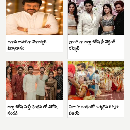
ఉగాది కానుకగా మెగాస్టార్
గ్రాండ్ గా అల్లు శిరీష్ ప్రీ వెడ్డింగ్
విద్యాదానం
రిసెప్షన్
అల్లు శిరీష్ హల్దీ ఫంక్షన్ లో విరోషి
వివాహ బంధంతో ఒక్కటైన రష్మిక-
సందడి
విజయ్