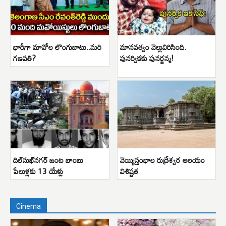
భారీగా మావోల లొంగుబాటు..మరి
మానవత్వం వెల్లువిరిసింది.
గణపతి?
పునర్వికకు పునర్జన్మ!
దిల్‌సుఖ్‌నగర్ జంట బాంబు
వెయ్యిస్తంభాల రుద్రేశ్వర ఆలయం
పేలుళ్లకు 13 యేళ్లు
విశిష్టత
Cinema