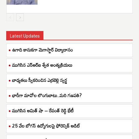
Latest Updates
ఉగాది కానుకగా మెగాస్టార్ విద్యాదానం
ముగిసిన ఎన్ఆర్ఐ శ్వేత అంత్యక్రియలు
బాధ్యతలు స్వీకరించిన ఎర్రబెల్లి స్వర్ణ
భారీగా మావోల లొంగుబాటు..మరి గణపతి?
ముగిసిన అమిత్ షా – రేవంత్ రెడ్డి భేటీ
25 వేల బోగస్ ఉద్యోగులపై ఫోరెన్సిక్ ఆడిట్