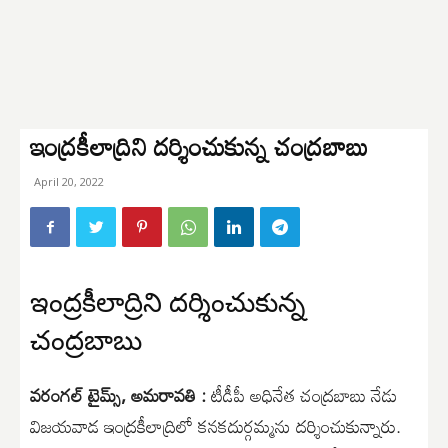
ఇంద్రకీలాద్రిని దర్శించుకున్న చంద్రబాబు
April 20, 2022
ఇంద్రకీలాద్రిని దర్శించుకున్న
చంద్రబాబు
వరంగల్ టైమ్స్, అమరావతి :
టీడీపీ అధినేత చంద్రబాబు నేడు
విజయవాడ ఇంద్రకీలాద్రిలో కనకదుర్గమ్మను దర్శించుకున్నారు.