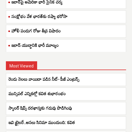
ఇరాన్‌పై అమెరికా భారీ సైనిక చర్య
సంక్షోభం వేళ భారత్‌కు రష్యా భరోసా
హోలీ పండుగ రోజు తీవ్ర విషాదం
ఇరాన్ యుద్ధానికి భారీ మూల్యం
Most Viewed
రెండు నెలలు వాయిదా పడిన నీట్- పీజీ ఎంట్రన్స్
మున్సిపల్ ఎన్నికల్లో కవిత శుభారంభం
స్కాలర్ షిప్స్ దరఖాస్తుకు గడువు పొడిగింపు
ఇవి ట్రైలరే..అసలు సినిమా ముందుంది: కవిత