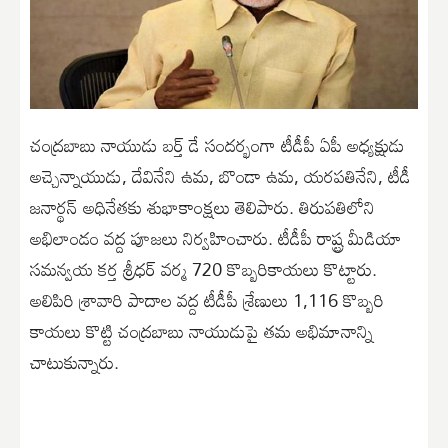
చంద్రబాబు నాయుడు బర్త్ డే సందర్భంగా టీడీపీ ఏపీ అధ్యక్షుడు
అచ్చెన్నాయుడు, దేవినేని ఉమ, బొండా ఉమ, యరపతినేని, టీడీ
జనార్థన్ అధినేతకు శుభాకాంక్షలు తెలిపారు. తిరుపతిలోని
అభిలాండం వద్ద పూజలు నిర్వహించారు. టీడీపీ రాష్ట్ర మీడియా
సమన్వయ కర్త శ్రీధర్ వర్మ 720 కొబ్బరికాయలు కొట్టారు.
అలిపిరి శ్రావారి పాదాల వద్ద టీడీపీ శ్రేణులు 1,116 కొబ్బరి
కాయలు కొట్టి చంద్రబాబు నాయుడుపై తమ అభిమానాన్ని
చాటుకున్నారు.