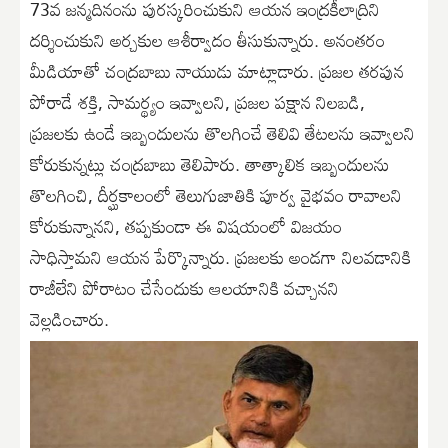
73వ జన్మదినంను పురస్కరించుకుని ఆయన ఇంద్రకీలాద్రిని
దర్శించుకుని అర్చకుల ఆశీర్వాదం తీసుకున్నారు. అనంతరం
మీడియాతో చంద్రబాబు నాయుడు మాట్లాడారు. ప్రజల తరపున
పోరాడే శక్తి, సామర్థ్యం ఇవ్వాలని, ప్రజల పక్షాన నిలబడి,
ప్రజలకు ఉండే ఇబ్బందులను తొలగించే తెలివి తేటలను ఇవ్వాలని
కోరుకున్నట్లు చంద్రబాబు తెలిపారు. తాత్కాలిక ఇబ్బందులను
తొలగించి, దీర్ఘకాలంలో తెలుగుజాతికి పూర్వ వైభవం రావాలని
కోరుకున్నానని, తప్పకుండా ఈ విషయంలో విజయం
సాధిస్తామని ఆయన పేర్కొన్నారు. ప్రజలకు అండగా నిలవడానికి
రాజీలేని పోరాటం చేసేందుకు ఆలయానికి వచ్చానని
వెల్లడించారు.