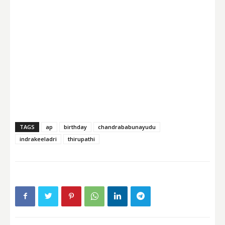
TAGS
ap
birthday
chandrababunayudu
indrakeeladri
thirupathi