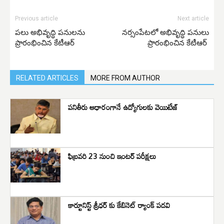
Previous article
Next article
పలు అభివృద్ధి పనులను
నర్సంపేటలో అభివృద్ధి పనులు
ప్రారంభించిన కేటీఆర్
ప్రారంభించిన కేటీఆర్
RELATED ARTICLES
MORE FROM AUTHOR
పనితీరు ఆధారంగానే ఉద్యోగులకు వెయిటేజ్
ఫిబ్రవరి 23 నుంచి ఇంటర్ పరీక్షలు
కార్టూనిస్ట్ శ్రీధర్ కు కేబినెట్ ర్యాంక్ పదవి