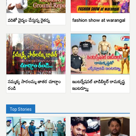
వరితో వైద్యం చేస్తున్న రైతన్న
fashion show at warangal
సమ్మక్క సారలమ్మ జాతర చూద్దాం
ఇంటర్నేషనల్ బాడిబిల్డర్ రామకృష్ణ
రండి
ఇంటర్వ్యూ
Top Stories