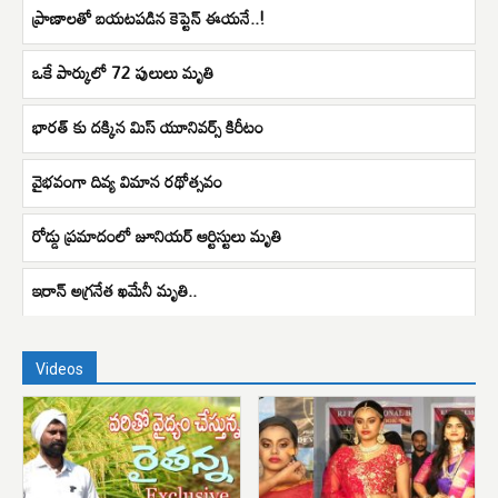
ప్రాణాలతో బయటపడిన కెప్టెన్‌ ఈయనే..!
ఒకే పార్కులో 72 పులులు మృతి
భారత్ కు దక్కిన మిస్ యూనివర్స్ కిరీటం
వైభవంగా దివ్య విమాన రథోత్సవం
రోడ్డు ప్రమాదంలో జూనియర్ ఆర్టిస్టులు మృతి
ఇరాన్ అగ్రనేత ఖమేనీ మృతి..
Videos