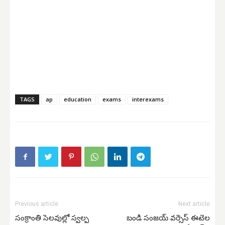
TAGS
ap
education
exams
interexams
Previous article
Next article
సంక్రాంతి సెలవుల్లో స్వల్ప
బండి సంజయ్ వర్సెస్ ఈటెల