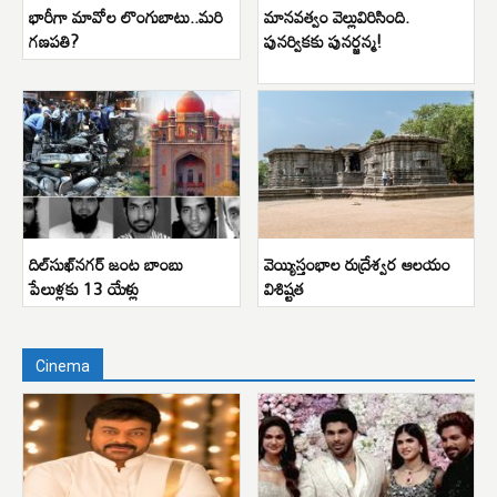
భారీగా మావోల లొంగుబాటు..మరి
మానవత్వం వెల్లువిరిసింది.
గణపతి?
పునర్వికకు పునర్జన్మ!
దిల్‌సుఖ్‌నగర్ జంట బాంబు
వెయ్యిస్తంభాల రుద్రేశ్వర ఆలయం
పేలుళ్లకు 13 యేళ్లు
విశిష్టత
Cinema