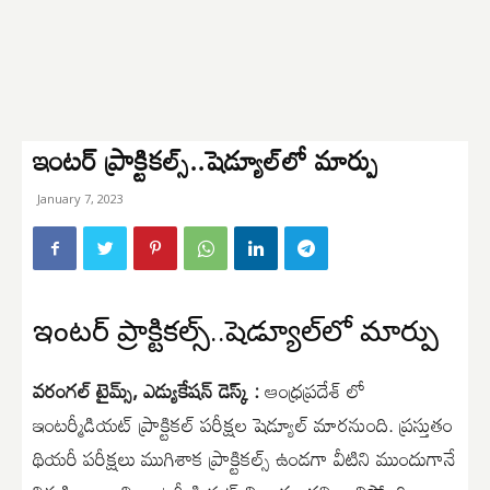
ఇంటర్ ప్రాక్టికల్స్..షెడ్యూల్‌లో మార్పు
January 7, 2023
ఇంటర్ ప్రాక్టికల్స్..షెడ్యూల్‌లో మార్పు
వరంగల్ టైమ్స్, ఎడ్యుకేషన్ డెస్క్ :
ఆంధ్రప్రదేశ్ లో
ఇంటర్మీడియట్‌ ప్రాక్టికల్‌ పరీక్షల షెడ్యూల్‌ మారనుంది. ప్రస్తుతం
థియరీ పరీక్షలు ముగిశాక ప్రాక్టికల్స్‌ ఉండగా వీటిని ముందుగానే