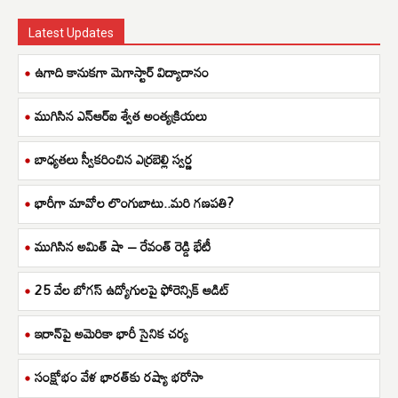
Latest Updates
ఉగాది కానుకగా మెగాస్టార్ విద్యాదానం
ముగిసిన ఎన్ఆర్ఐ శ్వేత అంత్యక్రియలు
బాధ్యతలు స్వీకరించిన ఎర్రబెల్లి స్వర్ణ
భారీగా మావోల లొంగుబాటు..మరి గణపతి?
ముగిసిన అమిత్ షా – రేవంత్ రెడ్డి భేటీ
25 వేల బోగస్ ఉద్యోగులపై ఫోరెన్సిక్ ఆడిట్
ఇరాన్‌పై అమెరికా భారీ సైనిక చర్య
సంక్షోభం వేళ భారత్‌కు రష్యా భరోసా