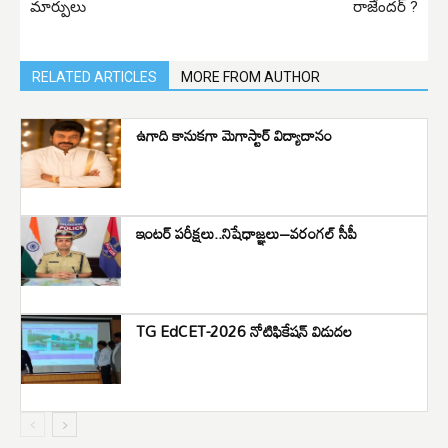
మార్పులు
రాజేందర్ ?
RELATED ARTICLES
MORE FROM AUTHOR
ఉగాది కానుకగా మెగాస్టార్ విద్యాదానం
ఇంటర్ పరీక్షలు..నిషేధాజ్ఞలు–వరంగల్ సీపీ
TG EdCET-2026 నోటిఫికేషన్ విడుదల