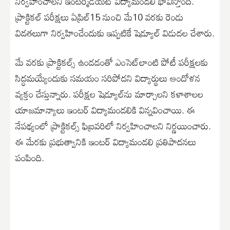
నిర్వహించాలని ఇంటర్మీడియట్‌ విద్యామండలి భావిస్తోంది.
ప్రాక్టికల్‌ పరీక్షలు ఏప్రిల్‌15 నుంచి మే10 వరకు రెండు
విడతలుగా నిర్వహించేందుకు ఇప్పటికే షెడ్యూల్‌ విడుదల చేశారు.
మే వరకు ప్రాక్టికల్స్‌ ఉండడంతో ఎంసెట్‌లాంటి పోటీ పరీక్షలకు
సిద్ధమయ్యేందుకు సమయం సరిపోదని విద్యార్థులు ఆందోళన
వ్యక్తం చేస్తున్నారు. పరీక్షల షెడ్యూల్‌ను మార్చాలని కళాశాలల
యాజమాన్యాలు ఇంటర్‌ విద్యామండలికి విన్నవించాయి. ఈ
నేపథ్యంలో ప్రాక్టికల్స్‌ ఫిబ్రవరిలో నిర్వహించాలని నిర్ణయించారు.
ఈ మేరకు ప్రభుత్వానికి ఇంటర్‌ విద్యామండలి ప్రతిపాదనలు
పంపింది.