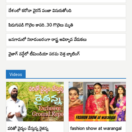
దేశంలో క‌రోనా వైర‌స్ పంజా విసురుతోంది
పిడుగుపడి గొర్రెల కాపరి..30 గొర్రెలు మృతి
జనగామలో నిరాడంబరంగా రాష్ట్ర ఆవిర్భావ వేడుకలు
వైజాగ్ వన్డేలో టీమిండియా పరమ చెత్త బ్యాటింగ్
Videos
వరితో వైద్యం చేస్తున్న రైతన్న
fashion show at warangal