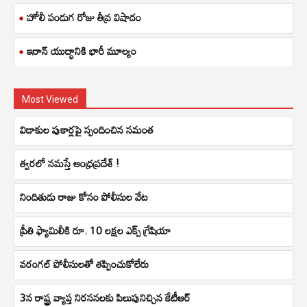
హోలీ పండుగ రోజు తీవ్ర విషాదం
ఇరాన్ యుద్ధానికి భారీ మూల్యం
Most Viewed
విడాకుల పుకార్లపై స్పందించిన సమంత
త్వ‌ర‌లో న‌మ‌స్తే ఆంధ్ర‌ప్ర‌దేశ్‌ !
నిందితుడు రాజు కోసం పోలీసుల వేట
ప్రీతి ఫ్యామిలీకి రూ. 10 లక్షల ఎక్స్ గ్రేషియా
వరంగల్ పోలీసులతో తప్పించుకోలేరు
3న రాష్ట్ర వ్యాప్త నిరసనలకు పిలుపునిచ్చిన కేటీఆర్