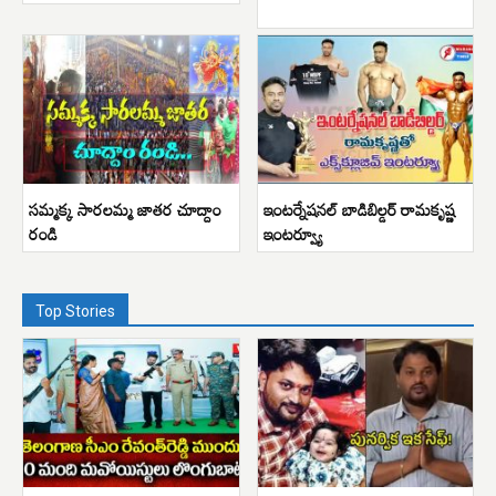
సమ్మక్క సారలమ్మ జాతర చూద్దాం
ఇంటర్నేషనల్ బాడిబిల్డర్ రామకృష్ణ
రండి
ఇంటర్వ్యూ
Top Stories