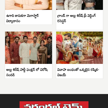
ఉగాది కానుకగా మెగాస్టార్
గ్రాండ్ గా అల్లు శిరీష్ ప్రీ వెడ్డింగ్
విద్యాదానం
రిసెప్షన్
అల్లు శిరీష్ హల్దీ ఫంక్షన్ లో విరోషి
వివాహ బంధంతో ఒక్కటైన రష్మిక-
సందడి
విజయ్