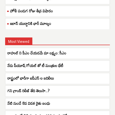
హోలీ పండుగ రోజు తీవ్ర విషాదం
ఇరాన్ యుద్ధానికి భారీ మూల్యం
Most Viewed
రాహుల్ ని పీఎం చేయడమే మా లక్ష్యం: సీఎం
నేడు పీయూష్ గోయల్ తో టీ మంత్రుల భేటీ
రాష్ట్రంలో భారీగా ఐపీఎస్ ల బదిలీలు
గని గ్రాండ్ రిలీజ్ తేది తెలుసా..?
నేటి నుంచే 8వ విడత రైతు బంధు