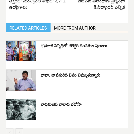
త్వరలో మున్సిపల్ శాఖలో 3,712
ఐటీపీఐ తెలంగాణ చైర్మ‌న్‌గా
ఉద్యోగాలు
కె.విద్యాధ‌ర్ ఎన్నిక‌
RELATED ARTICLES
MORE FROM AUTHOR
భద్రకాళి సన్నిధిలో కలెక్టర్ దంపతుల పూజలు
బావా, బావమరిది విషం చిమ్ముతున్నారు
బాధితులకు భారాస భరోసా