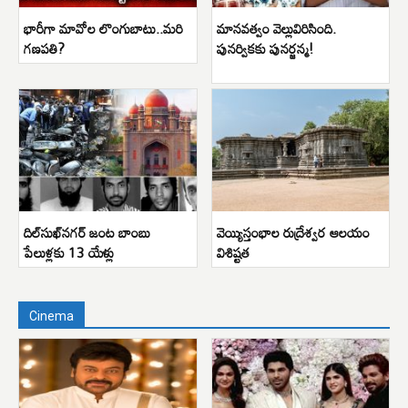
భారీగా మావోల లొంగుబాటు..మరి
మానవత్వం వెల్లువిరిసింది.
గణపతి?
పునర్వికకు పునర్జన్మ!
దిల్‌సుఖ్‌నగర్ జంట బాంబు
వెయ్యిస్తంభాల రుద్రేశ్వర ఆలయం
పేలుళ్లకు 13 యేళ్లు
విశిష్టత
Cinema