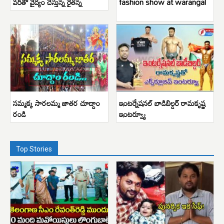
వరితో వైద్యం చేస్తున్న రైతన్న
fashion show at warangal
సమ్మక్క సారలమ్మ జాతర చూద్దాం
ఇంటర్నేషనల్ బాడిబిల్డర్ రామకృష్ణ
రండి
ఇంటర్వ్యూ
Top Stories