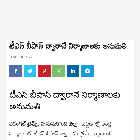
టీఎస్ బీపాస్ ద్వారానే నిర్మాణాలకు అనుమతి
April 20, 2022
టీఎస్ బీపాస్ ద్వారానే నిర్మాణాలకు
అనుమతి
వరంగల్ టైమ్స్, హనుమకొండ జిల్లా :
పట్టణాల్లో ఇండ్ల
నిర్మాణాలకు టీఎస్ బీపాస్ ద్వారా మాత్రమే నిర్మాణాలకు