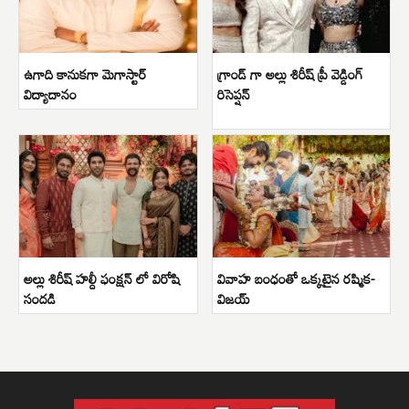
ఉగాది కానుకగా మెగాస్టార్
గ్రాండ్ గా అల్లు శిరీష్ ప్రీ వెడ్డింగ్
విద్యాదానం
రిసెప్షన్
అల్లు శిరీష్ హల్దీ ఫంక్షన్ లో విరోషి
వివాహ బంధంతో ఒక్కటైన రష్మిక-
సందడి
విజయ్