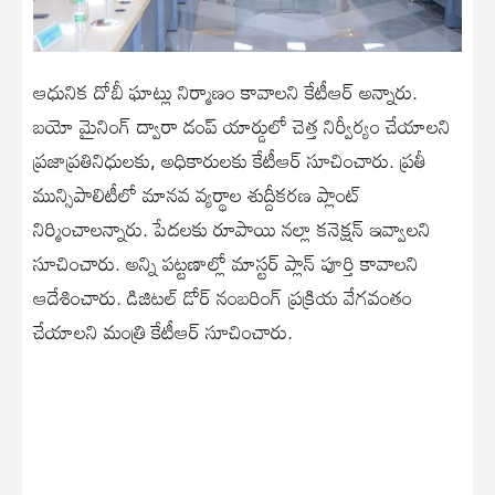
ఆధునిక దోబీ ఘాట్లు నిర్మాణం కావాలని కేటీఆర్ అన్నారు.
బయో మైనింగ్ ద్వారా డంప్ యార్డులో చెత్త నిర్వీర్యం చేయాలని
ప్రజాప్రతినిధులకు, అధికారులకు కేటీఆర్ సూచించారు. ప్రతీ
మున్సిపాలిటీలో మానవ వ్యర్థాల శుద్దీకరణ ప్లాంట్
నిర్మించాలన్నారు. పేదలకు రూపాయి నల్లా కనెక్షన్ ఇవ్వాలని
సూచించారు. అన్ని పట్టణాల్లో మాస్టర్ ప్లాన్ పూర్తి కావాలని
ఆదేశించారు. డిజిటల్ డోర్ నంబరింగ్ ప్రక్రియ వేగవంతం
చేయాలని మంత్రి కేటీఆర్ సూచించారు.