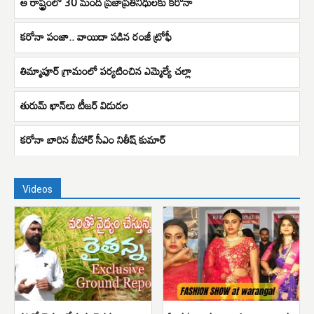
ఆ రాష్ట్రంలో 30 మంది ప్రజాప్రతినిధులకు కరోనా
కరోనా పంజా.. వాయిదా పడిన రంజీ ట్రోఫీ
తిమ్మాపూర్ గ్రామంలో పర్యటించిన ఎమ్మెల్యే చల్లా
తురుమ్ ఖాన్‌లు టీజర్ విడుదల
కరోనా బారిన బీహార్ సీఎం నితీష్ కుమార్
Videos