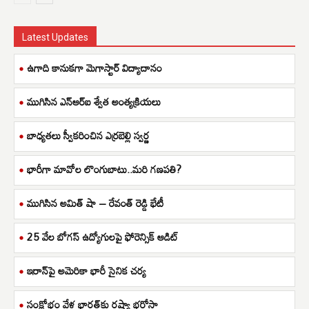
Latest Updates
ఉగాది కానుకగా మెగాస్టార్ విద్యాదానం
ముగిసిన ఎన్ఆర్ఐ శ్వేత అంత్యక్రియలు
బాధ్యతలు స్వీకరించిన ఎర్రబెల్లి స్వర్ణ
భారీగా మావోల లొంగుబాటు..మరి గణపతి?
ముగిసిన అమిత్ షా – రేవంత్ రెడ్డి భేటీ
25 వేల బోగస్ ఉద్యోగులపై ఫోరెన్సిక్ ఆడిట్
ఇరాన్‌పై అమెరికా భారీ సైనిక చర్య
సంక్షోభం వేళ భారత్‌కు రష్యా భరోసా