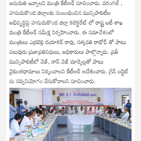
అనుమతి ఇవ్వాలని మంత్రి కేటీఆర్ సూచించారు. వరంగల్ ,
హనుమకొండ జిల్లాలకు సంబంధించిన మున్సిపాలిటీల
అభివృద్ధిపై హనుమకొండ జిల్లా కలెక్టరేట్ లో రాష్ట్ర ఐటీ శాఖ
మంత్రి కేటీఆర్ సమీక్ష నిర్వహించారు. ఈ సమావేశంలో
మంత్రులు ఎర్రబెల్లి దయాకర్ రావు, సత్యవతి రాథోడ్ తో పాటు
పలువురు ప్రజాప్రతినిధులు, అధికారులు పాల్గొన్నారు. ప్రతీ
మున్సిపాలిటీలో వెజ్, నాన్ వెజ్ మార్కెట్లతో పాటు
వైకుంఠధామాలు నిర్మించాలని కేటీఆర్ ఆదేశించారు. గ్రీన్ బడ్జెట్
ను సద్వినియోగం చేసుకోవాలని సూచించారు.