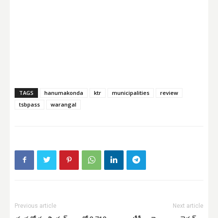
TAGS
hanumakonda
ktr
municipalities
review
tsbpass
warangal
Previous article
Next article