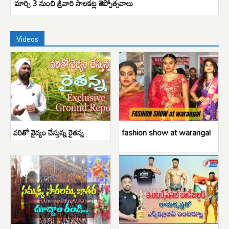
మార్చి 3 నుంచి శ్రీవారి సాలకట్ల తెప్పోత్సవాలు
Videos
వరితో వైద్యం చేస్తున్న రైతన్న
fashion show at warangal