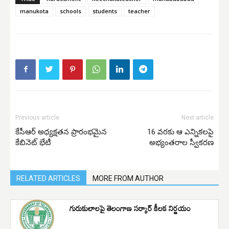
manukota
schools
students
teacher
Previous article
Next article
కేసీఆర్ అధ్యక్షతన ప్రారంభమైన
16 వరకు ఆ ఎన్నికలపై
కేబినెట్ భేటీ
అభ్యంతరాల స్వీకరణ
RELATED ARTICLES
MORE FROM AUTHOR
గురుకులాలపై తెలంగాణ సర్కార్ కీలక నిర్ణయం