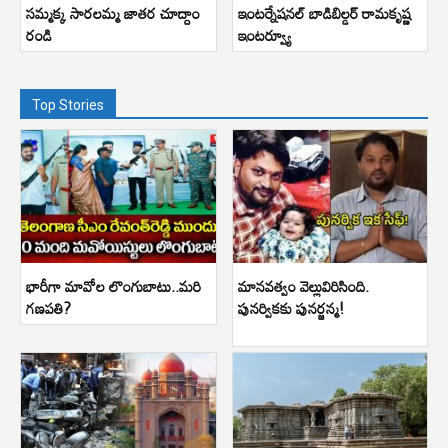
సమ్మక్క సారలమ్మ జాతర చూద్దాం
ఇంటర్నేషనల్ బాడిబిల్డర్ రామకృష్ణ
రండి
ఇంటర్వ్యూ
Top Stories
భారీగా మావోల లొంగుబాటు..మరి
మానవత్వం వెల్లువిరిసింది.
గణపతి?
పునర్వికకు పునర్జన్మ!