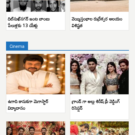
దిల్‌సుఖ్‌నగర్ జంట బాంబు
వెయ్యిస్తంభాల రుద్రేశ్వర ఆలయం
పేలుళ్లకు 13 యేళ్లు
విశిష్టత
Cinema
ఉగాది కానుకగా మెగాస్టార్
గ్రాండ్ గా అల్లు శిరీష్ ప్రీ వెడ్డింగ్
విద్యాదానం
రిసెప్షన్