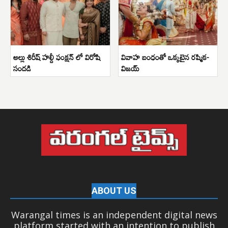
అల్లు శిరీష్ హల్దీ ఫంక్షన్ లో విరోషి
వివాహ బంధంతో ఒక్కటైన రష్మిక-
సందడి
విజయ్
ABOUT US
Warangal times is an independent digital news
platform started with an intention to publish