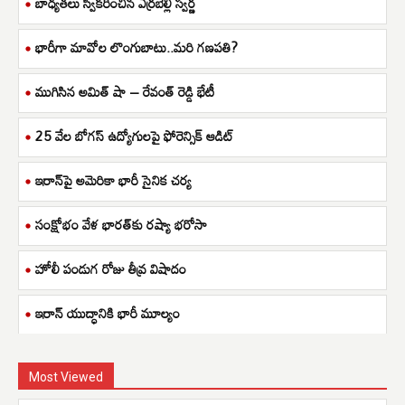
బాధ్యతలు స్వీకరించిన ఎర్రబెల్లి స్వర్ణ
భారీగా మావోల లొంగుబాటు..మరి గణపతి?
ముగిసిన అమిత్ షా – రేవంత్ రెడ్డి భేటీ
25 వేల బోగస్ ఉద్యోగులపై ఫోరెన్సిక్ ఆడిట్
ఇరాన్‌పై అమెరికా భారీ సైనిక చర్య
సంక్షోభం వేళ భారత్‌కు రష్యా భరోసా
హోలీ పండుగ రోజు తీవ్ర విషాదం
ఇరాన్ యుద్ధానికి భారీ మూల్యం
Most Viewed