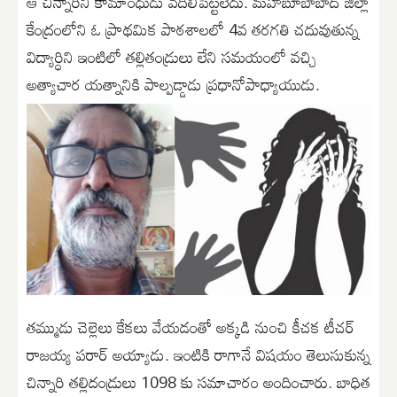
ఆ చిన్నారిని కామాంధుడు వదిలిపెట్టలేదు. మహబూబాబాద్ జిల్లా
కేంద్రంలోని ఓ ప్రాథమిక పాఠశాలలో 4వ తరగతి చదువుతున్న
విద్యార్ధిని ఇంటిలో తల్లితండ్రులు లేని సమయంలో వచ్చి
అత్యాచార యత్నానికి పాల్పడ్డాడు ప్రధానోపాధ్యాయుడు.
తమ్ముడు చెల్లెలు కేకలు వేయడంతో అక్కడి నుంచి కీచక టీచర్
రాజయ్య పరార్ అయ్యాడు. ఇంటికి రాగానే విషయం తెలుసుకున్న
చిన్నారి తల్లిదండ్రులు 1098 కు సమాచారం అందించారు. బాధిత