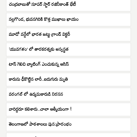
చంద్రబాబుతో సూపర్ స్టార్ రజినీకాంత్ భేటీ
నల్లగొండ, భువనగిరికి కొత్త ముఖాలు ఖాయం
మూడో వన్డేలో భారత జట్టు గ్రాండ్ విక్టరీ
‘యువగళం’ లో తారకరత్నకు అస్వస్థత
టాస్ గెలిచి బ్యాటింగ్ ఎంచుకున్న ఆసిస్
కారును ఢీకొట్టిన లారీ..ఐదుగురు మృతి
వరంగల్ లో ఉద్యమకారుడి నిరసన
వారిద్దరూ కలిశారు..చాలా ఆత్మీయంగా !
తెలంగాణలో పాఠశాలలు పున:ప్రారంభం