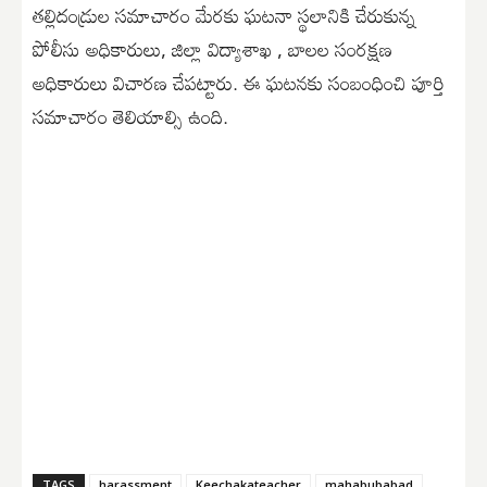
తల్లిదండ్రుల సమాచారం మేరకు ఘటనా స్థలానికి చేరుకున్న
పోలీసు అధికారులు, జిల్లా విద్యాశాఖ , బాలల సంరక్షణ
అధికారులు విచారణ చేపట్టారు. ఈ ఘటనకు సంబంధించి పూర్తి
సమాచారం తెలియాల్సి ఉంది.
TAGS
harassment
Keechakateacher
mahabubabad