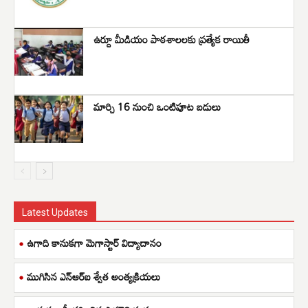
ఉర్దూ మీడియం పాఠశాలలకు ప్రత్యేక రాయితీ
మార్చి 16 నుంచి ఒంటిపూట బడులు
Latest Updates
ఉగాది కానుకగా మెగాస్టార్ విద్యాదానం
ముగిసిన ఎన్ఆర్ఐ శ్వేత అంత్యక్రియలు