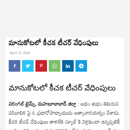
మానుకోటలో కీచక టీచర్ వేధింపులు
April 12, 2022
మానుకోటలో కీచక టీచర్ వేధింపులు
వరంగల్ టైమ్స్, మహబూబాబాద్ జిల్లా
: అభం శుభం తెలియని
పసిబాలిక పై ఓ ప్రధానోపాధ్యాయుడు అత్యాచారయత్నం చేశాడు.
కీచక టీచర్ వేధింపులు తాళలేక స్కూల్ కి వెళ్లకుండా ఉన్నప్పటికీ