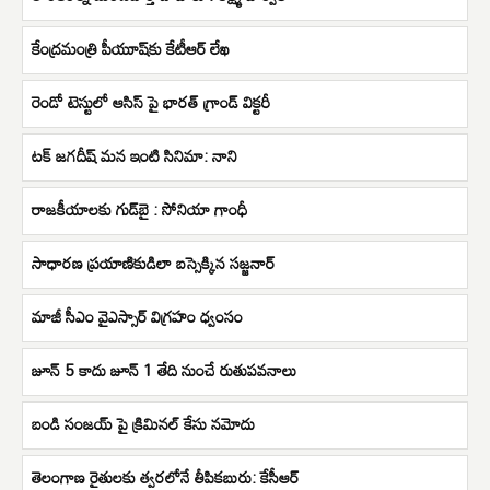
కేంద్రమంత్రి పీయూష్​కు కేటీఆర్​ లేఖ
రెండో టెస్టులో ఆసిస్ పై భారత్ గ్రాండ్ విక్టరీ
టక్ జగదీష్ మన ఇంటి సినిమా: నాని
రాజకీయాలకు గుడ్‌బై : సోనియా గాంధీ
సాధారణ ప్రయాణికుడిలా బస్సెక్కిన సజ్జనార్
మాజీ సీఎం వైఎస్సార్ విగ్రహం ధ్వంసం
జూన్ 5 కాదు జూన్ 1 తేది నుంచే రుతుపవనాలు
బండి సంజయ్ పై క్రిమినల్ కేసు నమోదు
తెలంగాణ రైతులకు త్వరలోనే తీపికబురు: కేసీఆర్‌