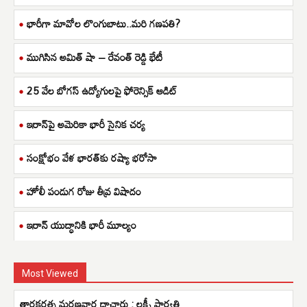
భారీగా మావోల లొంగుబాటు..మరి గణపతి?
ముగిసిన అమిత్ షా – రేవంత్ రెడ్డి భేటీ
25 వేల బోగస్ ఉద్యోగులపై ఫోరెన్సిక్ ఆడిట్
ఇరాన్‌పై అమెరికా భారీ సైనిక చర్య
సంక్షోభం వేళ భారత్‌కు రష్యా భరోసా
హోలీ పండుగ రోజు తీవ్ర విషాదం
ఇరాన్ యుద్ధానికి భారీ మూల్యం
Most Viewed
తారకరత్న మరణవార్త దాచారు : లక్ష్మీ పార్వతి