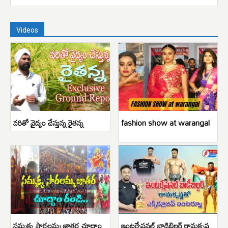
Videos
వరితో వైద్యం చేస్తున్న రైతన్న
fashion show at warangal
సమ్మక్క సారలమ్మ జాతర చూద్దాం
ఇంటర్నేషనల్ బాడిబిల్డర్ రామకృష్ణ