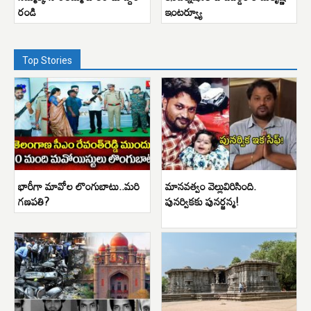
రండి
ఇంటర్వ్యూ
Top Stories
భారీగా మావోల లొంగుబాటు..మరి
మానవత్వం వెల్లువిరిసింది.
గణపతి?
పునర్వికకు పునర్జన్మ!