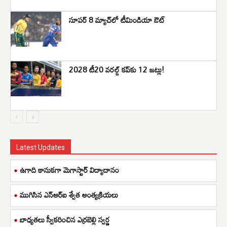
సూపర్ 8 మ్యాచ్‌లో టీమిండియా ఔట్
2028 టీ20 వరల్డ్ కప్‌కు 12 జట్లు!
Latest Updates
ఉగాది కానుకగా మెగాస్టార్ విద్యాదానం
ముగిసిన ఎన్ఆర్ఐ శ్వేత అంత్యక్రియలు
బాధ్యతలు స్వీకరించిన ఎర్రబెల్లి స్వర్ణ