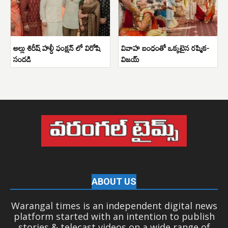
అల్లు శిరీష్ హల్దీ ఫంక్షన్ లో విరోషి
వివాహ బంధంతో ఒక్కటైన రష్మిక-
సందడి
విజయ్
ABOUT US
Warangal times is an independent digital news
platform started with an intention to publish
stories & telecast videos on a wide range of