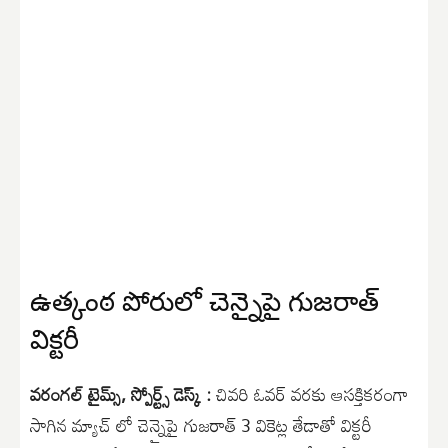
ఉత్కంఠ పోరులో చెన్నైపై గుజరాత్
విక్టరీ
వరంగల్ టైమ్స్, స్పోర్ట్స్ డెస్క్ :
చివరి ఓవర్ వరకు ఆసక్తికరంగా
సాగిన మ్యాచ్ లో చెన్నైపై గుజరాత్ 3 వికెట్ల తేడాతో విక్టరీ