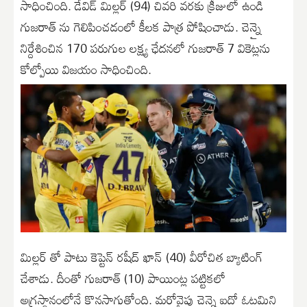
సాధించింది. డేవిడ్ మిల్లర్ (94) చివరి వరకు క్రీజులో ఉండి
గుజరాత్ ను గెలిపించడంలో కీలక పాత్ర పోషించాడు. చెన్నై
నిర్దేశించిన 170 పరుగుల లక్ష్య ఛేదనలో గుజరాత్ 7 వికెట్లను
కోల్పోయి విజయం సాధించింది.
మిల్లర్ తో పాటు కెప్టెన్ రషీద్ ఖాన్ (40) వీరోచిత బ్యాటింగ్
చేశాడు. దీంతో గుజరాత్ (10) పాయింట్ల పట్టికలో
అగ్రస్థానంలోనే కొనసాగుతోంది. మరోవైపు చెన్నై ఐదో ఓటమిని