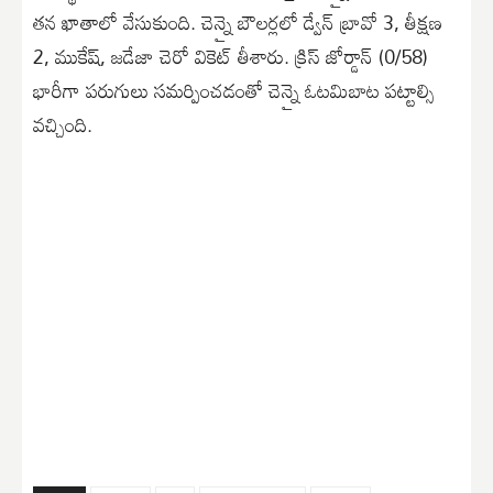
తన ఖాతాలో వేసుకుంది. చెన్నై బౌలర్లలో డ్వేన్ బ్రావో 3, తీక్షణ
2, ముకేష్, జడేజా చెరో వికెట్ తీశారు. క్రిస్ జోర్డాన్ (0/58)
భారీగా పరుగులు సమర్పించడంతో చెన్నై ఓటమిబాట పట్టాల్సి
వచ్చింది.