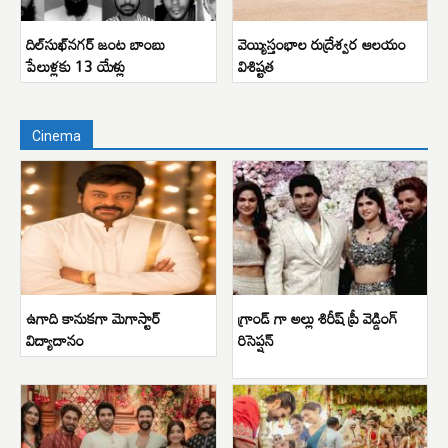
దిల్‌సుఖ్‌నగర్ జంట బాంబు
వెయ్యిస్తంభాల రుద్రేశ్వర ఆలయం
పేలుళ్లకు 13 యేళ్లు
విశిష్టత
Cinema
ఉగాది కానుకగా మెగాస్టార్
గ్రాండ్ గా అల్లు శిరీష్ ప్రీ వెడ్డింగ్
విద్యాదానం
రిసెప్షన్