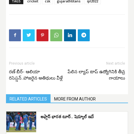
TAGS
cricket
csk
gujarathtitans
ipl2022
Previous article
Next article
రణ్ బీర్- ఆలియా
పేలిన ల్యాప్ టాప్ ఉద్యోగినికి తీవ్ర
రిసెప్షన్..హాజరైన అతిథులు వీళ్లే
గాయాలు
RELATED ARTICLES
MORE FROM AUTHOR
ఆఫ్గాన్‌ భారత టూర్‌.. షెడ్యూల్‌ ఇదే