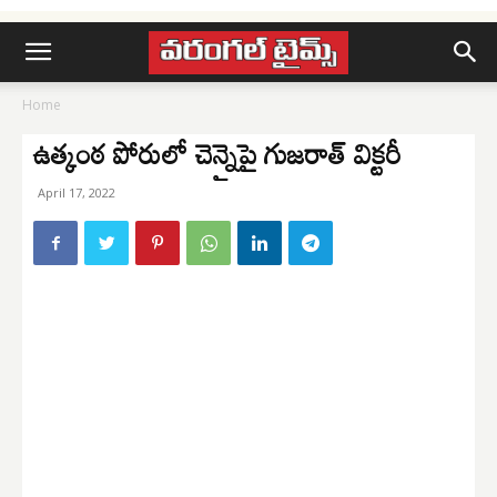
Home
ఉత్కంఠ పోరులో చెన్నైపై గుజరాత్ విక్టరీ
April 17, 2022