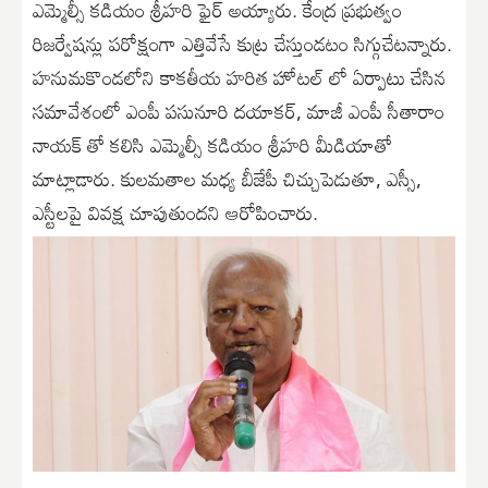
ఎమ్మెల్సీ కడియం శ్రీహరి ఫైర్ అయ్యారు. కేంద్ర ప్రభుత్వం
రిజర్వేషన్లు పరోక్షంగా ఎత్తివేసే కుట్ర చేస్తుండటం సిగ్గుచేటన్నారు.
హనుమకొండలోని కాకతీయ హరిత హోటల్ లో ఏర్పాటు చేసిన
సమావేశంలో ఎంపీ పసునూరి దయాకర్, మాజీ ఎంపీ సీతారాం
నాయక్ తో కలిసి ఎమ్మెల్సీ కడియం శ్రీహరి మీడియాతో
మాట్లాడారు. కులమతాల మధ్య బీజేపీ చిచ్చుపెడుతూ, ఎస్సీ,
ఎస్టీలపై వివక్ష చూపుతుందని ఆరోపించారు.