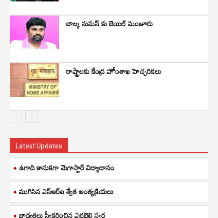
బాల్క సుమన్ కు బెయిల్ మంజూరు
రాష్ట్రాలకు కేంద్ర హోంశాఖ హెచ్చరికలు
Latest Updates
ఉగాది కానుకగా మెగాస్టార్ విద్యాదానం
ముగిసిన ఎన్ఆర్ఐ శ్వేత అంత్యక్రియలు
బాధ్యతలు స్వీకరించిన ఎర్రబెల్లి స్వర్ణ