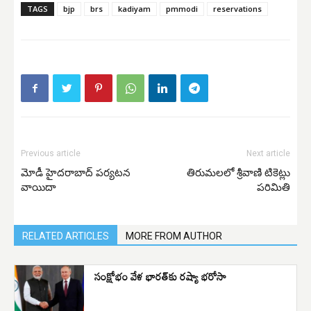
TAGS
bjp
brs
kadiyam
pmmodi
reservations
Previous article
Next article
మోడీ హైదరాబాద్ పర్యటన
తిరుమలలో శ్రీవాణి టికెట్లు
వాయిదా
పరిమితి
RELATED ARTICLES
MORE FROM AUTHOR
సంక్షోభం వేళ భారత్‌కు రష్యా భరోసా