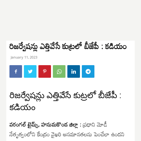
రిజర్వేషన్లు ఎత్తివేసే కుట్రలో బీజేపీ : కడియం
January 11, 2023
రిజర్వేషన్లు ఎత్తివేసే కుట్రలో బీజేపీ :
కడియం
వరంగల్ టైమ్స్, హనుమకొండ జిల్లా :
ప్రధాని మోడీ
నేతృత్వంలోని కేంద్రం వైఖరి అసమానతలను పెంచేలా ఉందని