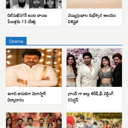
దిల్‌సుఖ్‌నగర్ జంట బాంబు
వెయ్యిస్తంభాల రుద్రేశ్వర ఆలయం
పేలుళ్లకు 13 యేళ్లు
విశిష్టత
Cinema
ఉగాది కానుకగా మెగాస్టార్
గ్రాండ్ గా అల్లు శిరీష్ ప్రీ వెడ్డింగ్
విద్యాదానం
రిసెప్షన్