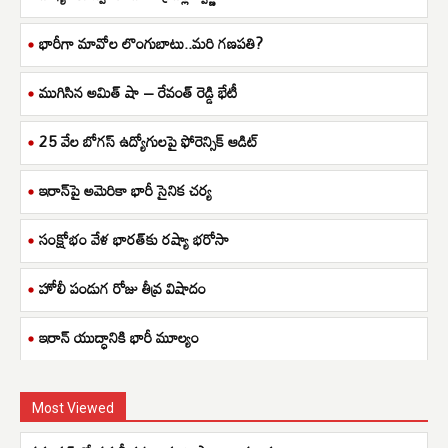
భారీగా మావోల లొంగుబాటు..మరి గణపతి?
ముగిసిన అమిత్ షా – రేవంత్ రెడ్డి భేటీ
25 వేల బోగస్ ఉద్యోగులపై ఫోరెన్సిక్ ఆడిట్
ఇరాన్‌పై అమెరికా భారీ సైనిక చర్య
సంక్షోభం వేళ భారత్‌కు రష్యా భరోసా
హోలీ పండుగ రోజు తీవ్ర విషాదం
ఇరాన్ యుద్ధానికి భారీ మూల్యం
Most Viewed