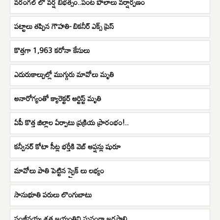
వరంగల్ లో వర్ష బీభత్సం..పంట పొలాలు వర్షార్పణం
పట్టాలు తప్పిన గౌహతి- బికనీర్ ఎక్స్ ప్రెస్
కొత్తగా 1,963 కరోనా కేసులు
ఎదురుకాల్పుల్లో ముగ్గురు మావోలు మృతి
అనారోగ్యంతో క్యారెక్టర్ ఆర్టిస్ట్ మృతి
ఏపీ కొత్త జిల్లాల ఏర్పాటు ప్రక్రియ ప్రారంభం!..
కన్వీనర్ కోటా సీట్ల భర్తీకి వెబ్ ఆప్షన్లు షురూ
మావోలు పాతి పెట్టిన స్పైక్ లు లభ్యం
సానుభూతి పరులు లొంగుబాటు
సంజీవయ్య శత జయంతిని ఘనంగా జరపాలి