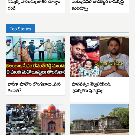
సమ్మక్క సారలమ్మ జాతర చూద్దాం
ఇంటర్నేషనల్ బాడిబిల్డర్ రామకృష్ణ
రండి
ఇంటర్వ్యూ
Top Stories
భారీగా మావోల లొంగుబాటు..మరి
మానవత్వం వెల్లువిరిసింది.
గణపతి?
పునర్వికకు పునర్జన్మ!