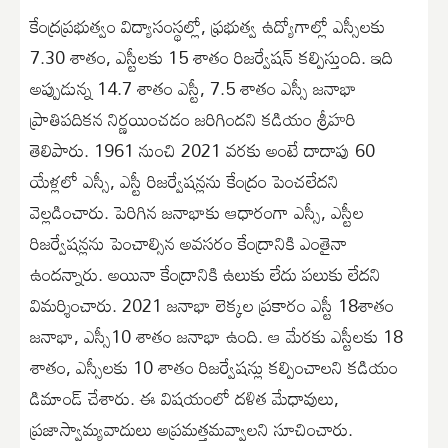
కేంద్రప్రభుత్వం విద్యాసంస్థల్లో, ఫ్రభుత్వ ఉద్యోగాల్లో ఎస్సీలకు
7.30 శాతం, ఎస్టీలకు 15 శాతం రిజర్వేషన్ కల్పిస్తుంది. ఇది
అప్పుడున్న 14.7 శాతం ఎస్టీ, 7.5 శాతం ఎస్సీ జనాభా
ప్రాతిపదికన నిర్ణయించడం జరిగిందని కడియం శ్రీహరి
తెలిపారు. 1961 నుంచి 2021 వరకు అంటే దాదాపు 60
యేళ్లలో ఎస్సీ, ఎస్టీ రిజర్వేషన్లను కేంద్రం పెంచలేదని
వెల్లడించారు. పెరిగిన జనాభాకు ఆధారంగా ఎస్సీ, ఎస్టీల
రిజర్వేషన్లను పెంచాల్సిన అవసరం కేంద్రానికి ఎంతైనా
ఉందన్నారు. అయినా కేంద్రానికి ఉలుకు లేదు పలుకు లేదని
విమర్శించారు. 2021 జనాభా లెక్కల ప్రకారం ఎస్టీ 18శాతం
జనాభా, ఎస్సీ10 శాతం జనాభా ఉంది. ఆ మేరకు ఎస్టీలకు 18
శాతం, ఎస్సీలకు 10 శాతం రిజర్వేషన్లు కల్పించాలని కడియం
డిమాండ్ చేశారు. ఈ విషయంలో దళిత మేధావులు,
ప్రజాస్వామ్యవాదులు అప్రమత్తమవ్వాలని సూచించారు.