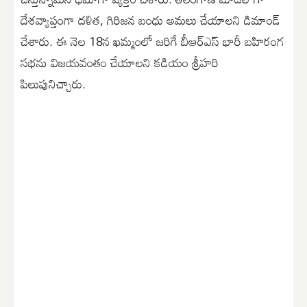
దేశవ్యాప్తంగా దళిత, గిరిజన బంధు అమలు చేయాలని డిమాండ్
చేశారు. ఈ నెల 18న ఖమ్మంలో జరిగే బీఆర్ఎస్ భారీ బహిరంగ
సభను విజయవంతం చేయాలని కడియం శ్రీహరి
పిలుపునిచ్చారు.