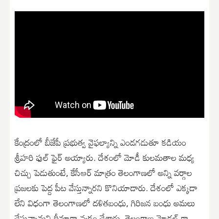
కేంద్రంలో బీజేపీ ప్రభుత్వ వైఫల్యాన్ని ఎండగడుతూ కడియం
శ్రీహరి ఫుల్ ఫైర్ అయ్యారు. దేశంలో మోడీ కులమతాల మధ్య
చిచ్చు పెడుతుంటే, కేసీఆర్ మాత్రం తెలంగాణలో అన్ని వర్గాల
ప్రజలకు పెద్ద పీట వేస్తున్నారని కొనియాడారు. దేశంలో ఎక్కడా
లేని విధంగా తెలంగాణలో దళితబంధు, గిరిజన బంధు అమలు
చేస్తున్నామని ధీమాగా వ్యక్తం చేశారు. తెలంగాణ మోడల్ గా