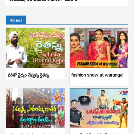
Videos
వరితో వైద్యం చేస్తున్న రైతన్న
fashion show at warangal