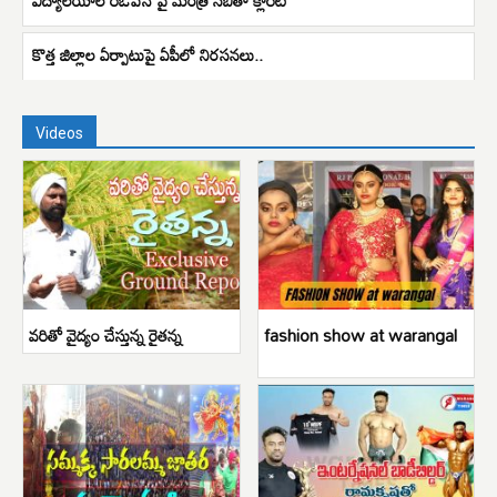
కొత్త జిల్లాల ఏర్పాటుపై ఏపీలో నిరసనలు..
Videos
వరితో వైద్యం చేస్తున్న రైతన్న
fashion show at warangal