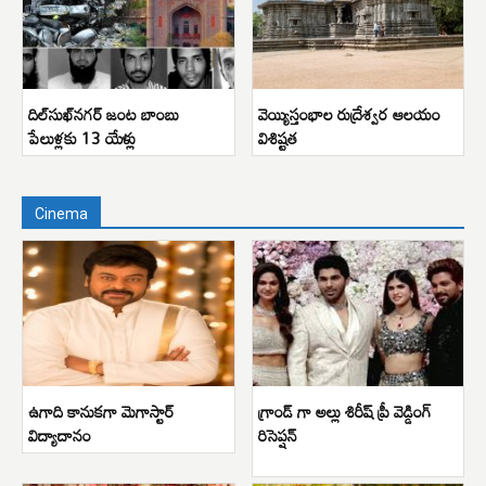
దిల్‌సుఖ్‌నగర్ జంట బాంబు
వెయ్యిస్తంభాల రుద్రేశ్వర ఆలయం
పేలుళ్లకు 13 యేళ్లు
విశిష్టత
Cinema
ఉగాది కానుకగా మెగాస్టార్
గ్రాండ్ గా అల్లు శిరీష్ ప్రీ వెడ్డింగ్
విద్యాదానం
రిసెప్షన్