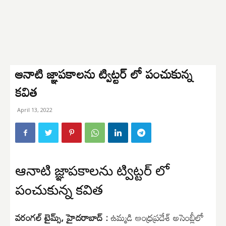
ఆనాటి జ్ఞాపకాలను ట్విట్టర్ లో పంచుకున్న
కవిత
April 13, 2022
ఆనాటి జ్ఞాపకాలను ట్విట్టర్ లో
పంచుకున్న కవిత
వరంగల్ టైమ్స్, హైదరాబాద్ :
ఉమ్మడి ఆంధ్రప్రదేశ్ అసెంబ్లీలో