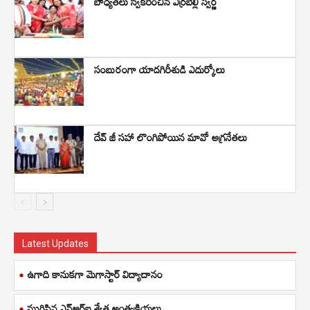
బాధ్యతలు స్వీకరించిన ఎర్రబెల్లి స్వర్ణ
సంబురంగా యాదగిరీశుడి ఎదుర్కోలు
దేవ్ జీ సహా లొంగిపోయిన మావో అగ్రనేతలు
Latest Updates
ఉగాది కానుకగా మెగాస్టార్ విద్యాదానం
ముగిసిన ఎన్ఆర్ఐ శ్వేత అంత్యక్రియలు