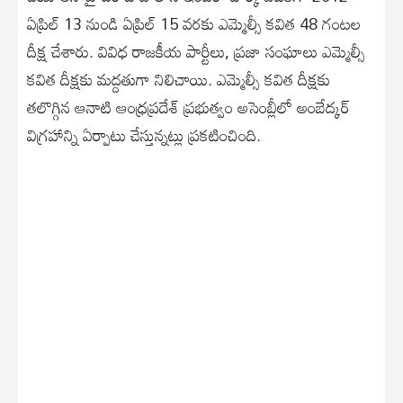
ఏప్రిల్ 13 నుండి ఏప్రిల్ 15 వరకు ఎమ్మెల్సీ కవిత 48 గంటల
దీక్ష చేశారు. వివిధ రాజకీయ పార్టీలు, ప్రజా సంఘాలు ఎమ్మెల్సీ
కవిత దీక్షకు మద్దతుగా నిలిచాయి. ఎమ్మెల్సీ కవిత దీక్షకు
తలొగ్గిన‌ ఆనాటి ఆంధ్రప్రదేశ్ ప్రభుత్వం అసెంబ్లీలో అంబేద్కర్
విగ్రహాన్ని ఏర్పాటు చేస్తున్నట్లు ప్రకటించింది.