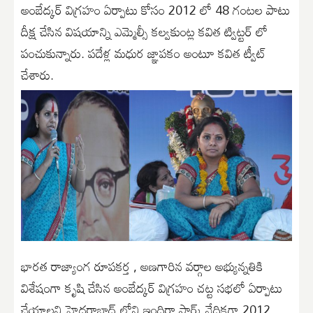
అంబేద్కర్ విగ్రహం ఏర్పాటు కోసం 2012 లో 48 గంటల పాటు
దీక్ష చేసిన విషయాన్ని ఎమ్మెల్సీ కల్వకుంట్ల కవిత ట్విట్టర్ లో
పంచుకున్నారు. పదేళ్ల మధుర జ్ఞాపకం అంటూ కవిత ట్వీట్
చేశారు.
భారత రాజ్యాంగ రూపకర్త , అణగారిన వర్గాల అభ్యున్నతికి
విశేషంగా కృషి చేసిన అంబేద్కర్ విగ్రహం చట్ట సభలో ఏర్పాటు
చేయాలని హైదరాబాద్ లోని ఇందిరా పార్క్ వేదికగా 2012