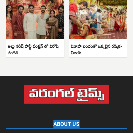
అల్లు శిరీష్ హల్దీ ఫంక్షన్ లో విరోషి
వివాహ బంధంతో ఒక్కటైన రష్మిక-
సందడి
విజయ్
ABOUT US