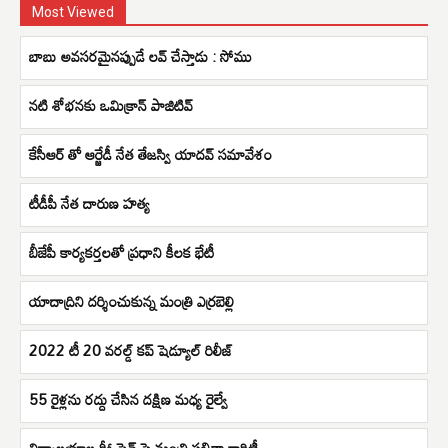
Most Viewed
బాబు అవసరమైనప్పుడే లవ్ చేస్తాడు : సోము
నటి శోభనకు ఒమిక్రాన్ పాజిటివ్
కేసీఆర్ తో ఆర్జేడీ నేత తేజస్వి యాదవ్ సమావేశం
టీడీపీ నేత దారుణ హత్య
బీజేపీ కార్యకర్తలతో ప్రధాని కీలక భేటీ
యాదాద్రిని ద‌ర్శించుకున్న మంత్రి ఎర్ర‌బెల్లి
2022 టీ 20 వరల్డ్ కప్ షెడ్యూల్ రిలీజ్
55 రైళ్లను రద్దు చేసిన దక్షిణ మధ్య రైల్వే
విద్యాలయాల రీఓపెన్ పై మంత్రి సబితా క్లారిటీ