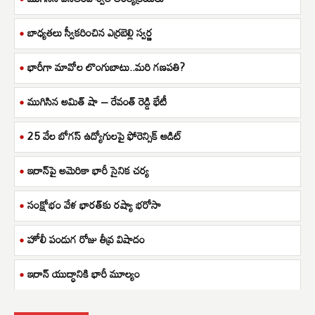
బాధ్యతలు స్వీకరించిన ఎర్రబెల్లి స్వర్ణ
భారీగా మావోల లొంగుబాటు..మరి గణపతి?
ముగిసిన అమిత్ షా – రేవంత్ రెడ్డి భేటీ
25 వేల బోగస్ ఉద్యోగులపై ఫోరెన్సిక్ ఆడిట్
ఇరాన్‌పై అమెరికా భారీ సైనిక చర్య
సంక్షోభం వేళ భారత్‌కు రష్యా భరోసా
హోలీ పండుగ రోజు తీవ్ర విషాదం
ఇరాన్ యుద్ధానికి భారీ మూల్యం