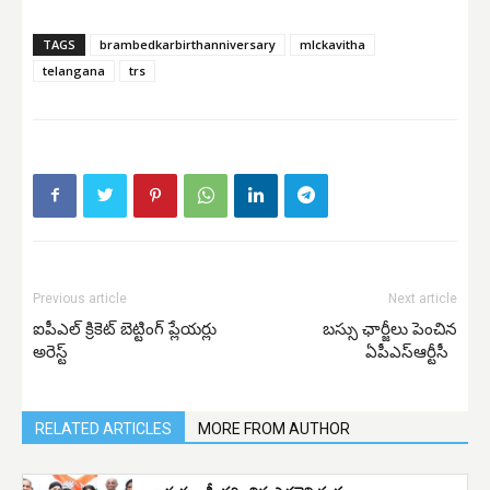
TAGS
brambedkarbirthanniversary
mlckavitha
telangana
trs
Previous article
Next article
ఐపీఎల్ క్రికెట్ బెట్టింగ్ ప్లేయర్లు
బస్సు ఛార్జీలు పెంచిన
అరెస్ట్
ఏపీఎస్ఆర్టీసీ
RELATED ARTICLES
MORE FROM AUTHOR