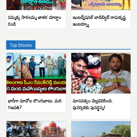
సమ్మక్క సారలమ్మ జాతర చూద్దాం
ఇంటర్నేషనల్ బాడిబిల్డర్ రామకృష్ణ
రండి
ఇంటర్వ్యూ
Top Stories
భారీగా మావోల లొంగుబాటు..మరి
మానవత్వం వెల్లువిరిసింది.
గణపతి?
పునర్వికకు పునర్జన్మ!