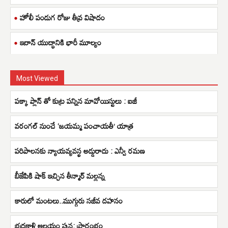
హోలీ పండుగ రోజు తీవ్ర విషాదం
ఇరాన్ యుద్ధానికి భారీ మూల్యం
Most Viewed
పక్కా ప్లాన్ తో కుట్ర పన్నిన మావోయిస్టులు : ఐజీ
వరంగల్ నుంచే ‘జయమ్మ పంచాయతీ’ యాత్ర
పరిపాలనకు న్యాయవ్యవస్థ అడ్డురాదు : ఎన్వీ రమణ
బీజేపికి షాక్ ఇచ్చిన తీన్మార్ మల్లన్న
కారులో మంటలు..ముగ్గురు సజీవ దహనం
భద్రకాళి ఆలయం పున‌: ప్రారంభం