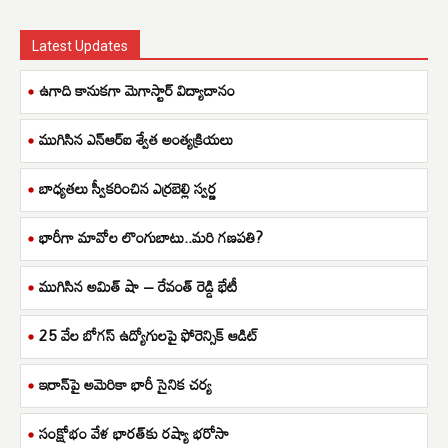
Latest Updates
ఉగాది కానుకగా మెగాస్టార్ విద్యాదానం
ముగిసిన ఎన్ఆర్ఐ శ్వేత అంత్యక్రియలు
బాధ్యతలు స్వీకరించిన ఎర్రబెల్లి స్వర్ణ
భారీగా మావోల లొంగుబాటు..మరి గణపతి?
ముగిసిన అమిత్ షా – రేవంత్ రెడ్డి భేటీ
25 వేల బోగస్ ఉద్యోగులపై ఫోరెన్సిక్ ఆడిట్
ఇరాన్‌పై అమెరికా భారీ సైనిక చర్య
సంక్షోభం వేళ భారత్‌కు రష్యా భరోసా