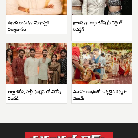
ఉగాది కానుకగా మెగాస్టార్
గ్రాండ్ గా అల్లు శిరీష్ ప్రీ వెడ్డింగ్
విద్యాదానం
రిసెప్షన్
అల్లు శిరీష్ హల్దీ ఫంక్షన్ లో విరోషి
వివాహ బంధంతో ఒక్కటైన రష్మిక-
సందడి
విజయ్