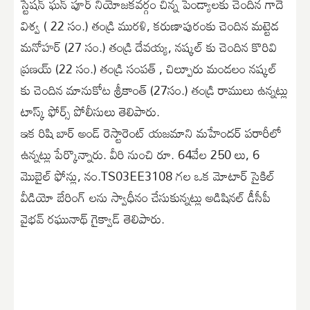
స్టేషన్ ఘన్ పూర్ నియోజకవర్గం చిన్న పెండ్యాలకు చెందిన గాదె
విశ్వ ( 22 సం.) తండ్రి మురళి, కరుణాపురంకు చెందిన మట్టెడ
మనోహర్ (27 సం.) తండ్రి దేవయ్య, నష్కల్ కు చెందిన కొరివి
ప్రణయ్ (22 సం.) తండ్రి సంపత్ , చిల్పూరు మండలం నష్కల్
కు చెందిన మానుకోట శ్రీకాంత్ (27సం.) తండ్రి రాములు ఉన్నట్లు
టాస్క్ ఫోర్స్ పోలీసులు తెలిపారు.
ఇక రిషి బార్ అండ్ రెస్టారెంట్ యజమాని మహేందర్ పరారీలో
ఉన్నట్లు పేర్కొన్నారు. వీరి నుంచి రూ. 64వేల 250 లు, 6
మొబైల్ ఫోన్లు, నం.TS03EE3108 గల ఒక మోటార్ సైకిల్
వీడియో బేరింగ్ లను స్వాధీనం చేసుకున్నట్లు అడిషినల్ డీసీపీ
వైభవ్ రఘునాథ్ గైక్వాడ్ తెలిపారు.