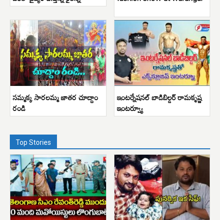
సమ్మక్క సారలమ్మ జాతర చూద్దాం
ఇంటర్నేషనల్ బాడిబిల్డర్ రామకృష్ణ
రండి
ఇంటర్వ్యూ
Top Stories