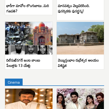
భారీగా మావోల లొంగుబాటు..మరి
మానవత్వం వెల్లువిరిసింది.
గణపతి?
పునర్వికకు పునర్జన్మ!
దిల్‌సుఖ్‌నగర్ జంట బాంబు
వెయ్యిస్తంభాల రుద్రేశ్వర ఆలయం
పేలుళ్లకు 13 యేళ్లు
విశిష్టత
Cinema