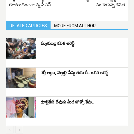
రూపొందించాలన్న సీఎస్
పంచుకున్న కవిత
RELATED ARTICLES
MORE FROM AUTHOR
కల్వకుంట్ల కవిత అరెస్ట్
కల్తీ అల్లం, వెల్లుల్లి పేస్టు తయారీ.. ఒకరి అరెస్ట్
డూప్లికేట్ దేవుడు మీద పోక్సో కేసు..