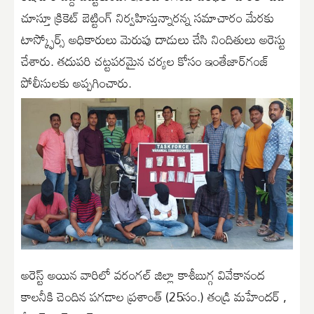
చూస్తూ క్రికెట్ బెట్టింగ్ నిర్వహిస్తున్నారన్న సమాచారం మేరకు
టాస్క్ఫోర్స్ అధికారులు మెరుపు దాడులు చేసి నిందితులు అరెస్టు
చేశారు. తదుపరి చట్టపరమైన చర్యల కోసం ఇంతేజార్‌గంజ్
పోలీసులకు అప్పగించారు.
అరెస్ట్ అయిన వారిలో వరంగల్ జిల్లా కాశీబుగ్గ వివేకానంద
కాలనీకి చెందిన పగడాల ప్రశాంత్ (25సం.) తండ్రి మహేందర్ ,