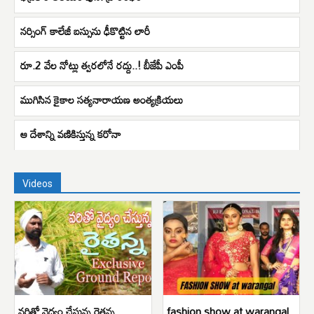
నర్సింగ్ కాలేజీ బస్సును ఢీకొట్టిన లారీ
రూ.2 వేల నోట్లు త్వరలోనే రద్దు..! బీజేపీ ఎంపీ
ముగిసిన కైకాల సత్యనారాయణ అంత్యక్రియలు
ఆ దేశాన్ని వణికిస్తున్న కరోనా
Videos
వరితో వైద్యం చేస్తున్న రైతన్న
fashion show at warangal