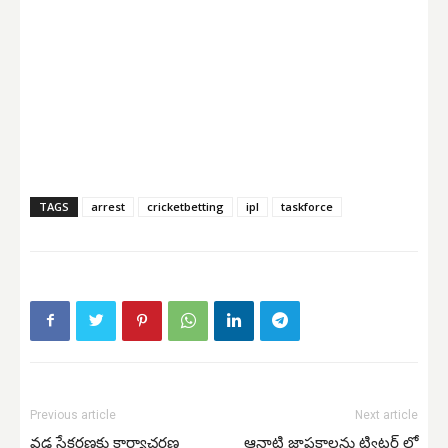
TAGS
arrest
cricketbetting
ipl
taskforce
Previous article
Next article
వడ్ల సేకరణకు కార్యాచ‌ర‌ణ
ఆనాటి జ్ఞాపకాలను ట్విట్టర్ లో