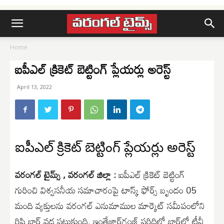
Home
ఐపీఎల్ క్రికెట్ బెట్టింగ్ ప్లేయర్లు అరెస్ట్
April 13, 2022
ఐపీఎల్ క్రికెట్ బెట్టింగ్ ప్లేయర్లు అరెస్ట్
వరంగల్ టైమ్స్ , వరంగల్ జిల్లా :
ఐపీఎల్ క్రికెట్ బెట్టింగ్
గురించి విశ్వసనీయ సమాచారంపై టాస్క్ ఫోర్స్ బృందం 05
మంది వ్యక్తులను వరంగల్ ఎనుమాముల మార్కెట్ సమీపంలోని
రిషి బార్ వద్ద పట్టుకుంది. ఇంతేజార్‌గంజ్ పరిధిలో బార్‌లో టీవీ